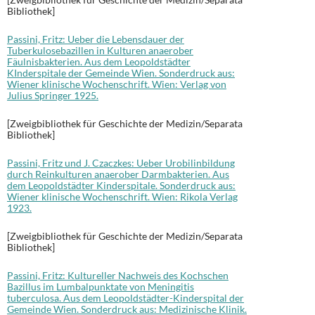
Bibliothek]
Passini, Fritz: Ueber die Lebensdauer der
Tuberkulosebazillen in Kulturen anaerober
Fäulnisbakterien. Aus dem Leopoldstädter
KInderspitale der Gemeinde Wien. Sonderdruck aus:
Wiener klinische Wochenschrift. Wien: Verlag von
Julius Springer 1925.
[Zweigbibliothek für Geschichte der Medizin/Separata
Bibliothek]
Passini, Fritz und J. Czaczkes: Ueber Urobilinbildung
durch Reinkulturen anaerober Darmbakterien. Aus
dem Leopoldstädter Kinderspitale. Sonderdruck aus:
Wiener klinische Wochenschrift. Wien: Rikola Verlag
1923.
[Zweigbibliothek für Geschichte der Medizin/Separata
Bibliothek]
Passini, Fritz: Kultureller Nachweis des Kochschen
Bazillus im Lumbalpunktate von Meningitis
tuberculosa. Aus dem Leopoldstädter-Kinderspital der
Gemeinde Wien. Sonderdruck aus: Medizinische Klinik.