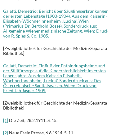
Galatti, Demetrio: Bericht über Säuglingserkrankungen
der ersten Lebenstage (1903-1904). Aus dem Kaiserin-
Elisabeth-Wöchnerinnenheim „Lucina“, Wien
(Primarius Dr. Berthold Bosse). Sonderdruck aus:
Allgemeine Wiener medizinische Zeitung. Wien: Druck
von R. Spies & Co. 1905.
[Zweigbibliothek für Geschichte der Medizin/Separata
Bibliothek]
Gallati, Demetrio: Einfluß der Entbindungsheime und
der Stillfürsorge auf die Kindersterblichkeit im ersten
Lebensjahre. Aus dem Kaiserin Elisabeth-
Wöchnerinnenheim „Lucina“. Sonderdruck aus: Das
Österreichische Sanitätswesen. Wien: Druck von
Friedrich Jasper 1909.
[Zweigbibliothek für Geschichte der Medizin/Separata
Bibliothek]
[1]
Die Zeit, 28.2.1911, S. 15.
[2]
Neue Freie Presse, 6.6.1914, S. 11.