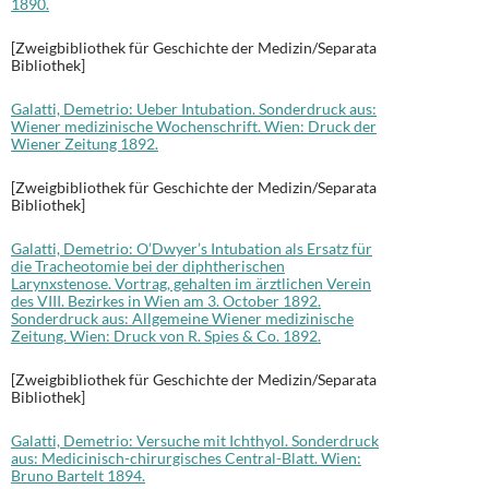
1890.
[Zweigbibliothek für Geschichte der Medizin/Separata
Bibliothek]
Galatti, Demetrio: Ueber Intubation. Sonderdruck aus:
Wiener medizinische Wochenschrift. Wien: Druck der
Wiener Zeitung 1892.
[Zweigbibliothek für Geschichte der Medizin/Separata
Bibliothek]
Galatti, Demetrio: O’Dwyer’s Intubation als Ersatz für
die Tracheotomie bei der diphtherischen
Larynxstenose. Vortrag, gehalten im ärztlichen Verein
des VIII. Bezirkes in Wien am 3. October 1892.
Sonderdruck aus: Allgemeine Wiener medizinische
Zeitung. Wien: Druck von R. Spies & Co. 1892.
[Zweigbibliothek für Geschichte der Medizin/Separata
Bibliothek]
Galatti, Demetrio: Versuche mit Ichthyol. Sonderdruck
aus: Medicinisch-chirurgisches Central-Blatt. Wien:
Bruno Bartelt 1894.