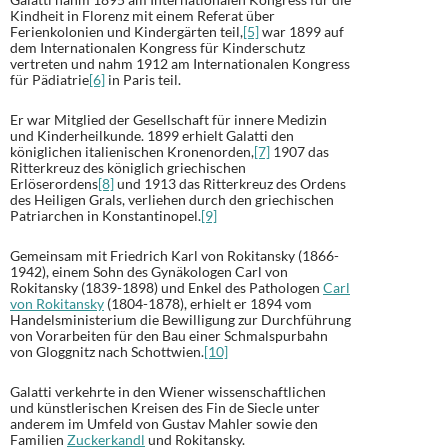
Kindheit in Florenz mit einem Referat über
Ferienkolonien und Kindergärten teil,
[5]
war 1899 auf
dem Internationalen Kongress für Kinderschutz
vertreten und nahm 1912 am Internationalen Kongress
für Pädiatrie
[6]
in Paris teil.
Er war Mitglied der Gesellschaft für innere Medizin
und Kinderheilkunde. 1899 erhielt Galatti den
königlichen italienischen Kronenorden,
[7]
1907 das
Ritterkreuz des königlich griechischen
Erlöserordens
[8]
und 1913 das Ritterkreuz des Ordens
des Heiligen Grals, verliehen durch den griechischen
Patriarchen in Konstantinopel.
[9]
Gemeinsam mit Friedrich Karl von Rokitansky (1866-
1942), einem Sohn des Gynäkologen Carl von
Rokitansky (1839-1898) und Enkel des Pathologen
Carl
von Rokitansky
(1804-1878), erhielt er 1894 vom
Handelsministerium die Bewilligung zur Durchführung
von Vorarbeiten für den Bau einer Schmalspurbahn
von Gloggnitz nach Schottwien.
[10]
Galatti verkehrte in den Wiener wissenschaftlichen
und künstlerischen Kreisen des Fin de Siecle unter
anderem im Umfeld von Gustav Mahler sowie den
Familien
Zuckerkandl
und Rokitansky.