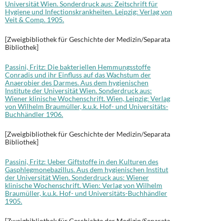
Universität Wien. Sonderdruck aus: Zeitschrift für
Hygiene und Infectionskrankheiten. Leipzig: Verlag von
Veit & Comp. 1905.
[Zweigbibliothek für Geschichte der Medizin/Separata
Bibliothek]
Passini, Fritz: Die bakteriellen Hemmungsstoffe
Conradis und ihr Einfluss auf das Wachstum der
Anaerobier des Darmes. Aus dem hygienischen
Institute der Universität Wien. Sonderdruck aus:
Wiener klinische Wochenschrift. Wien, Leipzig: Verlag
von Wilhelm Braumüller, k.u.k. Hof- und Universitäts-
Buchhändler 1906.
[Zweigbibliothek für Geschichte der Medizin/Separata
Bibliothek]
Passini, Fritz: Ueber Giftstoffe in den Kulturen des
Gasphlegmonebazillus. Aus dem hygienischen Institut
der Universität Wien. Sonderdruck aus: Wiener
klinische Wochenschrift. Wien: Verlag von Wilhelm
Braumüller, k.u.k. Hof- und Universitäts-Buchhändler
1905.
[Zweigbibliothek für Geschichte der Medizin/Separata