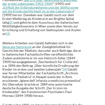
der ersten Lebenstage (1903-1904)
“ (1905) und
„
Einfluß der Entbindungsheime und der Stillfürsorge
auf die Kindersterblichkeit im ersten Lebensjahre
“
(1909) hervor. Daneben war Galatti noch vor dem
Ersten Weltkrieg als Kinderarzt am Brigitta-Spital
tätig
[2]
und gehörte dem Ausschuss des italienischen
Wohltätigkeitsvereins in Wien sowie dem Verein zur
Errichtung und Erhaltung von Seehospizen und Asylen
an
[3]
.
Weitere Arbeiten von Galatti befinden sich in der
Separata-Sammlung
an der Zweigbibliothek für
Geschichte der Medizin; darunter auch Beiträge, die er
in italienischen Fachzeitschriften veröffentlichte.
Zudem publizierte er im von Heinrich Adler (1849-
1909) herausgegebenen „Taschenbuch für Civilärzte“,
u.a. 1896 den Beitrag „Über künstliche Ernährung der
Kinder im ersten und zweiten Lebensjahr“.
[4]
Galatti
war ferner Mitarbeiter der Fachzeitschrift „Archivio
Italiano di Pediatria“ in Neapel sowie der in Rom
erschienen „Igiene dell´infanzia a medicina preventiva“.
Als Übersetzer brachte er 1889 eine autorisierte
deutsche Ausgabe der Schrift „Der Irrsinn im
Kindesalter“ des französischen Psychiaters Paul
Moreau (1844-1908) heraus.
Galatti nahm 1895 am Internationalen Kongress für die