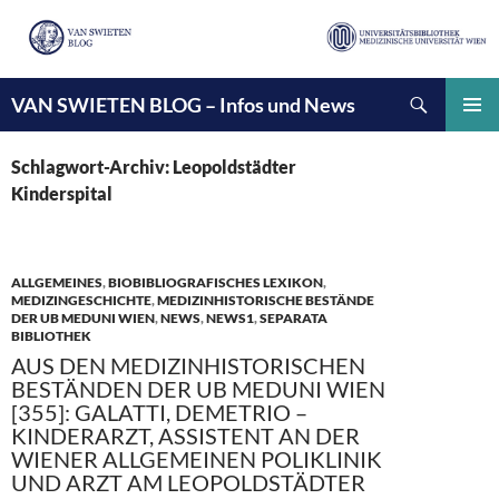
Suchen
VAN SWIETEN BLOG – Infos und News
ZUM
INHALT
PRIMÄ
SPRINGEN
MENÜ
Schlagwort-Archiv: Leopoldstädter
Kinderspital
ALLGEMEINES
,
BIOBIBLIOGRAFISCHES LEXIKON
,
MEDIZINGESCHICHTE
,
MEDIZINHISTORISCHE BESTÄNDE
DER UB MEDUNI WIEN
,
NEWS
,
NEWS1
,
SEPARATA
BIBLIOTHEK
AUS DEN MEDIZINHISTORISCHEN
BESTÄNDEN DER UB MEDUNI WIEN
[355]: GALATTI, DEMETRIO –
KINDERARZT, ASSISTENT AN DER
WIENER ALLGEMEINEN POLIKLINIK
UND ARZT AM LEOPOLDSTÄDTER