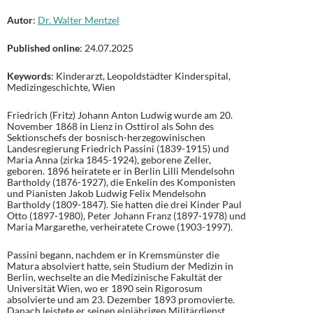
Autor
:
Dr. Walter Mentzel
Published online
: 24.07.2025
Keywords
: Kinderarzt, Leopoldstädter Kinderspital,
Medizingeschichte, Wien
Friedrich (Fritz) Johann Anton Ludwig wurde am 20.
November 1868 in Lienz in Osttirol als Sohn des
Sektionschefs der bosnisch-herzegowinischen
Landesregierung Friedrich Passini (1839-1915) und
Maria Anna (zirka 1845-1924), geborene Zeller,
geboren. 1896 heiratete er in Berlin Lilli Mendelsohn
Bartholdy (1876-1927), die Enkelin des Komponisten
und Pianisten Jakob Ludwig Felix Mendelsohn
Bartholdy (1809-1847). Sie hatten die drei Kinder Paul
Otto (1897-1980), Peter Johann Franz (1897-1978) und
Maria Margarethe, verheiratete Crowe (1903-1997).
Passini begann, nachdem er in Kremsmünster die
Matura absolviert hatte, sein Studium der Medizin in
Berlin, wechselte an die Medizinische Fakultät der
Universität Wien, wo er 1890 sein Rigorosum
absolvierte und am 23. Dezember 1893 promovierte.
Danach leistete er seinen einjährigen Militärdienst