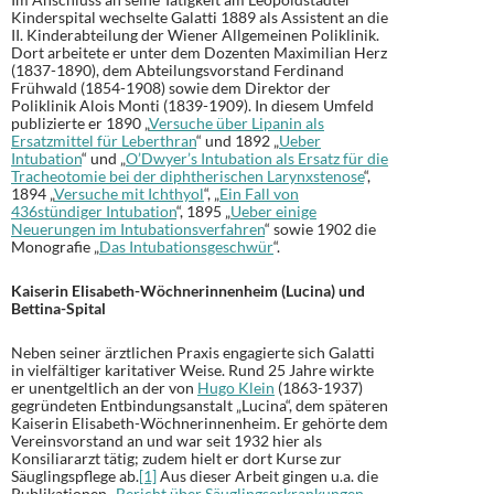
Kinderspital wechselte Galatti 1889 als Assistent an die
II. Kinderabteilung der Wiener Allgemeinen Poliklinik.
Dort arbeitete er unter dem Dozenten Maximilian Herz
(1837-1890), dem Abteilungsvorstand Ferdinand
Frühwald (1854-1908) sowie dem Direktor der
Poliklinik Alois Monti (1839-1909). In diesem Umfeld
publizierte er 1890 „
Versuche über Lipanin als
Ersatzmittel für Leberthran
“ und 1892 „
Ueber
Intubation
“ und „
O’Dwyer’s Intubation als Ersatz für die
Tracheotomie bei der diphtherischen Larynxstenose
“,
1894 „
Versuche mit Ichthyol
“, „
Ein Fall von
436stündiger Intubation
“, 1895 „
Ueber einige
Neuerungen im Intubationsverfahren
“ sowie 1902 die
Monografie „
Das Intubationsgeschwür
“.
Kaiserin Elisabeth-Wöchnerinnenheim (Lucina) und
Bettina-Spital
Neben seiner ärztlichen Praxis engagierte sich Galatti
in vielfältiger karitativer Weise. Rund 25 Jahre wirkte
er unentgeltlich an der von
Hugo Klein
(1863-1937)
gegründeten Entbindungsanstalt „Lucina“, dem späteren
Kaiserin Elisabeth-Wöchnerinnenheim. Er gehörte dem
Vereinsvorstand an und war seit 1932 hier als
Konsiliararzt tätig; zudem hielt er dort Kurse zur
Säuglingspflege ab.
[1]
Aus dieser Arbeit gingen u.a. die
Publikationen „
Bericht über Säuglingserkrankungen