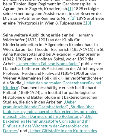
beim Tiroler Jäger-Regiment im Garnisonsspital in
Agram (heute Zagreb, Kroatien) ab.
[1]
1898 erfolgte
seine Ernennung zum Assistenzarzt in der Reserve des
Divisions-Artillerie-Regiments Nr. 7.
[2]
1896 eröffnete
er eine Privatpraxis in Wien 8, Tulpengasse 3.
[3]
Seine weitere Ausbildung erhielt er bei Hermann
Widerhofer (1832-1901) an der Klinik für
Kinderkrankheiten im Allgemeinen Krankenhaus in
Wien, darauf bei Theodor Escherich (1857-1911) im St.
Anna Kinderspital und bei Alexander Hüttenbrenner
(1842-1905) am Karolinen-Spital, wo er 1899 die
Arbeit „
Ueber einen Fall von Noma faciei
“ publizierte.
Danach arbeitete er als Assistent an der Abteilung von
Professor Ferdinand Frühwald (1854-1908) an der
Wiener Allgemeinen Poliklinik. Hier veröffentlichte er
die Studie „
Ueber den normalen Grosszehenreflex bei
Kindern
“. Daneben beschäftigte er sich bei Richard
Paltauf (1858-1924) am Institut für pathologische
Histologie und Bakteriologie mit bakteriologischen
Studien, die sich in den Arbeiten „
Ueber
granulosebildende Darmbacterien
“, „
Studien über
fäulniserregende anaerobe Bakterien des normalen
menschlichen Darmes und ihre Bedeutung
“, „
Die
bakteriellen Hemmungsstoffe Conradis und ihr
Einfluss auf das Wachstum der Anaerobier des
Darmes
“ und „
Ueber Giftstoffe in den Kulturen des