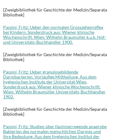
[Zweigbibliothek für Geschichte der Medizin/Separata
Bibliothek]
Passini, Fritz: Ueber den normalen Grosszehenreflex
bei Kindern. Sonderdruck aus: Wiener klinische
Wochenschrift. Wien: Wilhelm Braumüller k.u.k. Hof-
und Universitäts-Buchhändler 1900.
[Zweigbibliothek für Geschichte der Medizin/Separata
Bibliothek]
Passini, Fritz: Ueber granulosebildende
Darmbacterien. Vorläufige Mittheilung. Aus dem
hygienischen Institute der Universität Wien.
Sonderdruck aus: Wiener klinische Wochenschrift.
Wien: Wilhelm Braumüller Universitäts-Buchhändler
1902.
[Zweigbibliothek für Geschichte der Medizin/Separata
Bibliothek]
Passini, Fritz: Studien über fäulniserregende anaerobe
Bakterien des normalen menschlichen Darmes und
ihre Bedeutung. Aus dem hygienischen Institut der