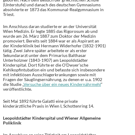
(Unterstufe) und danach des deutschen Gymnasiums
absolvierte er 1873 das Kommunal-Realgymnasium in
Triest.
Im Anschluss daran studierte er an der Universität
Wien Medizin. Er legte 1885 das Rigorosum ab und
wurde am 26. März 1887 zum Doktor der Medizin
promoviert. Bereits seit 1884 war er als Aspirant an
der Kinderklinik bei Hermann Widerhofer (1832-1901)
tätig. Zwei Jahre später arbeitete er als erster
Sekundararzt unter dem Primarius Balthasar
Unterholzner (1843-1907) am Leopoldstädter
Kinderspital. Dort führte er die O’Dwyer‘sche
Kehlkopfintubation ein und befasste sich insbesondere
mit infektiösen Ausschlagerkrankungen sowie mit
Fragen der Säuglingsernährung, zu denen er u.a. 1902
die Studie „
Versuche über ein neues Kindernährmehl
“
veröffentlichte.
Seit Mai 1892 führte Galatti eine private
kinderärztliche Praxis in Wien I, Schottenring 14.
Leopoldstädter Kinderspital und Wiener Allgemeine
Poliklinik
Im Anschluss an seine Tätigkeit am Leopoldstädter