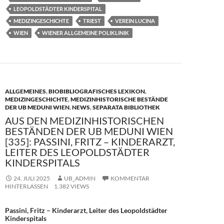
o
n
LEOPOLDSTÄDTER KINDERSPITAL
k
MEDIZINGESCHICHTE
TRIEST
VEREIN LUCINA
WIEN
WIENER ALLGEMEINE POLIKLINIK
ALLGEMEINES
,
BIOBIBLIOGRAFISCHES LEXIKON
,
MEDIZINGESCHICHTE
,
MEDIZINHISTORISCHE BESTÄNDE
DER UB MEDUNI WIEN
,
NEWS
,
SEPARATA BIBLIOTHEK
AUS DEN MEDIZINHISTORISCHEN
BESTÄNDEN DER UB MEDUNI WIEN
[335]: PASSINI, FRITZ – KINDERARZT,
LEITER DES LEOPOLDSTÄDTER
KINDERSPITALS
24. JULI 2025
UB_ADMIN
KOMMENTAR
HINTERLASSEN
1.382 VIEWS
Passini, Fritz – Kinderarzt, Leiter des Leopoldstädter
Kinderspitals