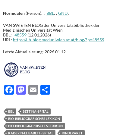
Normdaten
(Person)
: :
BBL
: ;
GND
:
VAN SWIETEN BLOG der Universitätsbibliothek der
Medizinischen Universität Wien
BBL:
48559
(12.01.2026)
URL:
https://ub-blog.meduniwien.ac.at/blog/?p=48559
Letzte Aktualisierung: 2026.01.12
F
M
E
T
ac
as
m
ei
e
to
ail
le
BBL
BETTINA-SPITAL
b
d
n
BIO-BIBLIOGRAFISCHES LEXIKON
o
o
BIO-BIBLIOGRAPHISCHES LEXIKON
KAISERIN-ELISABETH-SPITAL
KINDERARZT