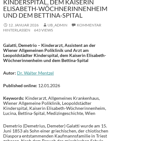
KINDERSPITAL, DEM KAISERIN
ELISABETH-WÖCHNERINNENHEIM
UND DEM BETTINA-SPITAL
12. JANUAR 2026
UB_ADMIN
KOMMENTAR
HINTERLASSEN
643 VIEWS
Galatti, Demetrio – Kinderarzt, Assistent an der
Wiener Allgemeinen Poliklinik und Arzt am
Leopoldstädter Kinderspital, dem Kaiserin Elisabeth-
Wöchnerinnenheim und dem Bettina-Spital
Autor:
Dr. Walter Mentzel
Published online:
12.01.2026
Keywords:
Kinderarzt, Allgemeines Krankenhaus,
Wiener Allgemeine Poliklinik, Leopoldstädter
Kinderspital, Kaiserin Elisabeth-Wöchnerinnenheim,
Lucina, Bettina-Spital, Medizingeschichte, Wien
Demetrio (Demetrius, Demeter) Galatti wurde am 15.
Juni 1853 als Sohn einer griechischen, der chiotischen
Diaspora entstammenden Kaufmannsfamilie in Triest
geboren. Nach dem Besuch der griechischen Schule