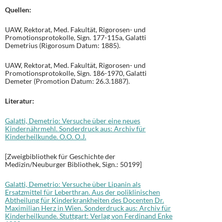
Quellen:
UAW, Rektorat, Med. Fakultät, Rigorosen- und
Promotionsprotokolle, Sign. 177-115a, Galatti
Demetrius (Rigorosum Datum: 1885).
UAW, Rektorat, Med. Fakultät, Rigorosen- und
Promotionsprotokolle, Sign. 186-1970, Galatti
Demeter (Promotion Datum: 26.3.1887).
Literatur:
Galatti, Demetrio: Versuche über eine neues
Kindernährmehl. Sonderdruck aus: Archiv für
Kinderheilkunde. O.O. O.J.
[Zweigbibliothek für Geschichte der
Medizin/Neuburger Bibliothek, Sign.: 50199]
Galatti, Demetrio: Versuche über Lipanin als
Ersatzmittel für Leberthran. Aus der poliklinischen
Abtheilung für Kinderkrankheiten des Docenten Dr.
Maximilian Herz in Wien. Sonderdruck aus: Archiv für
Kinderheilkunde. Stuttgart: Verlag von Ferdinand Enke