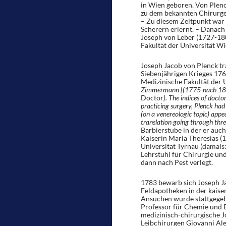
in Wien geboren. Von Plenc
zu dem bekannten Chirurgen
– Zu diesem Zeitpunkt war
Scherern erlernt. – Danac
Joseph von Leber (1727-18
Fakultät der Universität Wie
Joseph Jacob von Plenck tra
Siebenjährigen Krieges 176
Medizinische Fakultät der 
Zimmermann [(1775-nach 18
Doctor
). The indices of docto
practicing surgery, Plenck had 
(on a venereologic topic) appe
translation going through three
Barbierstube in der er auc
Kaiserin Maria Theresias (
Universität Tyrnau (damals
Lehrstuhl für Chirurgie un
dann nach Pest verlegt.
1783 bewarb sich Joseph Ja
Feldapotheken in der kaise
Ansuchen wurde stattgegeb
Professor für Chemie und B
medizinisch-chirurgische J
Leibchirurgen Giovanni Al