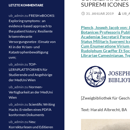
SUPREMI ICONES
LETZTE KOMMENTARE
31. JANUAR 2019
UB_
ub_admin
zu
FRESH eBOOKS:
Exploring symptoms : an
evidence-based approach to
Plenck, Joseph Jacob von: 
the patient history; Resiliente
Botanices Professoris Publ
krisenrelevante
Academiæ Secretarii Perpe
Status Militaris Supremi 
Versorgungsnetze : Einsatz von
Cum Enumeratione Virium Et
KI in der Krisen- und
Rudolphum Græffer Et Soc.
Katastrophenbewältigung
Librariae Camesinianae. Ty
uvm;
ub_admin
zu
TOP-
LERNPLATTFORMEN für
Studierende und Angehörige
der MedUni Wien
ub_admin
zu
Normen-
Verfügbarkeit an der MedUni
Wien
[Zweigbibliothek für Geschi
ub_admin
zu
Scientific Writing
Text: Harald Albrecht, BA
Hacks: Erstellen eines PDF/A
konformen Dokuments
ub_admin
zu
Neu:
Korrekturlesen und Editieren