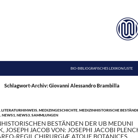
ZUM INHALT SPRINGEN
BIO-BIBLIOGRAFISCHES LEXIKON/LISTE
Schlagwort-Archiv: Giovanni Alessandro Brambilla
,
LITERATURHINWEIS
,
MEDIZINGESCHICHTE
,
MEDIZINHISTORISCHE BESTÄND
S
,
NEWS1
,
NEWS3
,
SAMMLUNGEN
NHISTORISCHEN BESTÄNDEN DER UB MEDUNI
CK, JOSEPH JACOB VON: JOSEPHI JACOBI PLENC
AREO-REGII, CHIRURGIÆ ATQUE BOTANICES…