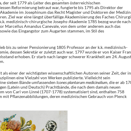
a, der seit 1779 als Leiter des gesamten österreichischen
essen Reformierung betraut war, fungierte bis 1795 als Direktor der
e Akademie im Josephinum das Recht Magister und Doktoren der Medizin
en. Ziel war eine längst überfällige Akademisierung des Faches Chirurgi
 k.k. medizinisch-chirurgische Josephs-Akademie 1785 bezog wurde nach
idor Marcellus Amandus Canevale, von dem unter anderem auch das
sowie das Eingangstor zum Augarten stammen, im Stil des
eb bis zu seiner Pensionierung 1805 Professor an der k.k. medizinisch-
mie, dessen Sekretär er zuletzt auch war. 1797 wurde er von Kaiser Fran
delsstand erhoben. Er starb nach langer schwerer Krankheit am 24. Augus
en.
t als einer der wichtigsten wissenschaftlichen Autoren seiner Zeit, der in
ziplinen eine Vielzahl von Werken publizierte. Vielleicht sein
seine sieben Bände umfassenden
Icones plantarum medicinalium
, die er ab 1
igen (Latein und Deutsch) Prachtbände, die nach dem damals neuen
 von Carl von Linné (1707-1778) systematisiert sind, enthalten 758
ln mit Pflanzenabbildungen, deren medizinischen Gebrauch von Plenck