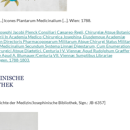
[…] Icones Plantarum Medicinalium […]. Wien: 1788.
Josephi Jacobi Plenck Consiliari Cæsareo-Regii, Chirurgiæ Atque Botani
narii In Academia Medico-Chirurgica Josephina, Ejusdemque Academiæ
on Directoris Pharmacopoearum Militarum Atque Chirurgi Status Militar
 Medicinalium Secundum Systema Linnæi Digestarum, Cum Enumeration
rurgici Atque Diætetici. Centuria I-V. Viennæ: Apud Rudolphum Græffer
æ Apud A. Blumauer/Centuria VII. Viennæ: Sumptibus Librariae
egen. 1788-1803.
chte der Medizin/Josephinische Bibliothek, Sign.: JB-6357]