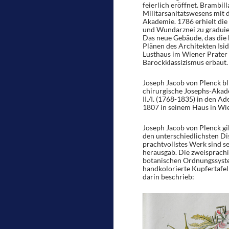
feierlich eröffnet. Brambill
Militärsanitätswesens mit d
Akademie. 1786 erhielt di
und Wundarznei zu graduier
Das neue Gebäude, das die
Plänen des Architekten Is
Lusthaus im Wiener Prater 
Barockklassizismus erbaut.
Joseph Jacob von Plenck bli
chirurgische Josephs-Akade
II./I. (1768-1835) in den A
1807 in seinem Haus in Wi
Joseph Jacob von Plenck gil
den unterschiedlichsten Dis
prachtvollstes Werk sind 
herausgab. Die zweisprach
botanischen Ordnungssystem
handkolorierte Kupfertafe
darin beschrieb: