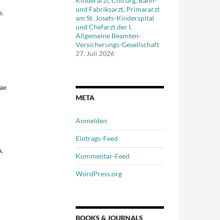
Kinderarzt, Chirurg, Bahn-
und Fabriksarzt, Primararzt
e.
am St. Josefs-Kinderspital
und Chefarzt der I.
d
Allgemeine Beamten-
Versicherungs-Gesellschaft
27. Juli 2026
ae
META
Anmelden
Eintrags-Feed
,
Kommentar-Feed
WordPress.org
BOOKS & JOURNALS