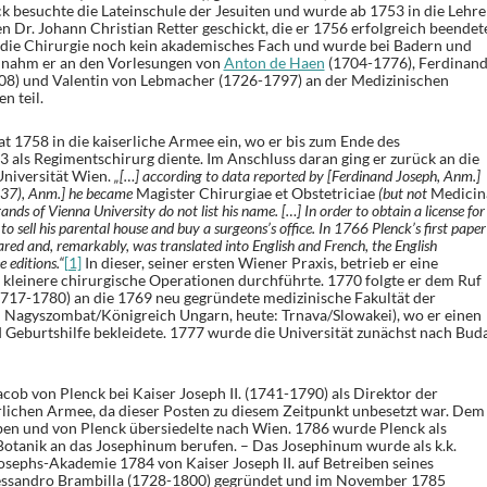
k besuchte die Lateinschule der Jesuiten und wurde ab 1753 in die Lehre
 Dr. Johann Christian Retter geschickt, die er 1756 erfolgreich beendet
 die Chirurgie noch kein akademisches Fach und wurde bei Badern und
h nahm er an den Vorlesungen von
Anton de Haen
(1704-1776), Ferdinan
08) und Valentin von Lebmacher (1726-1797) an der Medizinischen
n teil.
t 1758 in die kaiserliche Armee ein, wo er bis zum Ende des
3 als Regimentschirurg diente. Im Anschluss daran ging er zurück an die
Universität Wien.
„[…] according to data reported by [Ferdinand Joseph, Anm.]
37), Anm.] he became
Magister Chirurgiae et Obstetriciae
(but not
Medicin
rands of Vienna University do not list his name. […] In order to obtain a license for
to sell his parental house and buy a surgeons’s office. In 1766 Plenck’s first paper
ared and, remarkably, was translated into English and French, the English
 editions.“
[1]
In dieser, seiner ersten Wiener Praxis, betrieb er eine
h kleinere chirurgische Operationen durchführte. 1770 folgte er dem Ruf
1717-1780) an die 1769 neu gegründete medizinische Fakultät der
: Nagyszombat/Königreich Ungarn, heute: Trnava/Slowakei), wo er einen
d Geburtshilfe bekleidete. 1777 wurde die Universität zunächst nach Buda
cob von Plenck bei Kaiser Joseph II. (1741-1790) als Direktor der
rlichen Armee, da dieser Posten zu diesem Zeitpunkt unbesetzt war. Dem
en und von Plenck übersiedelte nach Wien. 1786 wurde Plenck als
otanik an das Josephinum berufen. – Das Josephinum wurde als k.k.
osephs-Akademie 1784 von Kaiser Joseph II. auf Betreiben seines
essandro Brambilla (1728-1800) gegründet und im November 1785