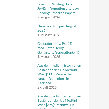
Scientific Writing Hacks:
JoVE: Information Literacy:
Reading Research Papers
2. August 2026
Neuerwerbungen: August
2026
1. August 2026
Gastautor Univ.-Prof. Dr.
med. Peter Heilig:
Gegängelte Generation(en?)
1. August 2026
Aus den medizinhistorischen
Beständen der Ub MedUni
Wien [380]: Wasserthal,
Ignaz – Balneologe in
Karlsbad
27. Juli 2026
Aus den medizinhistorischen
Beständen der Ub MedUni
Wien [379]: Pernitza, Emil –
5