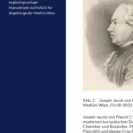
englischsprachiger
Manuskripte via ENAGO für
Angehörige der MedUni Wien
Abb. 1 Joseph Jacob von P
MedUni Wien, FO-IR-0033
Joseph Jacob von Plenck (*2
modernen europäischen Derm
Chemiker und Botaniker. P
Plenckhl) und dessen Frau