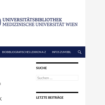
BIOBIBLIOGRAFISCHES LEXIKON A-Z
INFOS ZUM BBL
SUCHE
Suchen
nach:
E
LETZTE BEITRÄGE
K