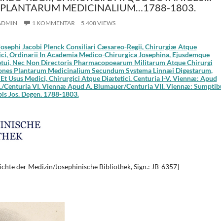
 PLANTARUM MEDICINALIUM…1788-1803.
ADMIN
1 KOMMENTAR
5.408 VIEWS
Josephi Jacobi Plenck Consiliari Cæsareo-Regii, Chirurgiæ Atque
ici, Ordinarii In Academia Medico-Chirurgica Josephina, Ejusdemque
tui, Nec Non Directoris Pharmacopoearum Militarum Atque Chirurgi
Icones Plantarum Medicinalium Secundum Systema Linnæi Digestarum,
 Usus Medici, Chirurgici Atque Diætetici. Centuria I-V. Viennæ: Apud
/Centuria VI. Viennæ Apud A. Blumauer/Centuria VII. Viennæ: Sumptib
pis Jos. Degen. 1788-1803.
chte der Medizin/Josephinische Bibliothek, Sign.: JB-6357]