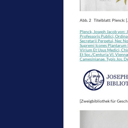
Abb. 2 Titelblatt: Plenck: 
Plenck, Joseph Jacob von: 
Professoris Publici, Ordi
Secretarii Perpetui, Nec N
Supremi Icones Plantarum
Virium Et Usus Medici, Chi
Et Soc./Centuria VI. Vienn
Camesinianae. Typis Jos. D
[Zweigbibliothek für Geschi