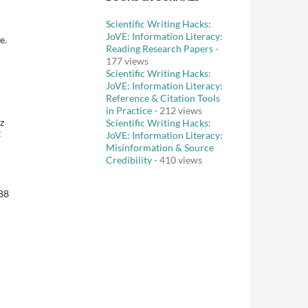
Scientific Writing Hacks:
JoVE: Information Literacy:
e.
Reading Research Papers
-
177 views
Scientific Writing Hacks:
JoVE: Information Literacy:
Reference & Citation Tools
in Practice
- 212 views
z
Scientific Writing Hacks:
t
JoVE: Information Literacy:
Misinformation & Source
Credibility
- 410 views
788