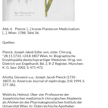
Abb. 6 Plenck: […] Icones Plantarum Medicinalium
[…]. Wien: 1788. Tafel 36.
Quellen:
Plenck, Joseph Jakob Edler von, öster. Chirurg,
*28.11.1733, +24.8.1807 Wien. In: Biographische
Enzyklopädie deutschsprachiger Mediziner. Hrsg. von
Dietrich von Engelhardt. Bd. 2. R-Z Register. München:
K. G. Saur 2002. S. 471-472.
Aliotta, Giovanni u.a.: Joseph Jacob Plenck (1735-
1807). In: American Journal of nephrology. (14) 1994. S.
377-382.
Wyklicky, Helmut: Über vier Professoren der
Josephinischen medizinisch-chirurgischen Akademie
als Ahnherren des Pharmakognostischen Instituts der
Universität Wien. In: Österreichische Apotheker-