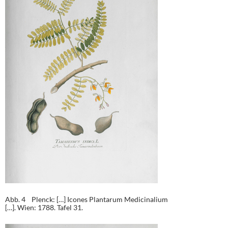
Abb. 4 Plenck: […] Icones Plantarum Medicinalium
[…]. Wien: 1788. Tafel 31.