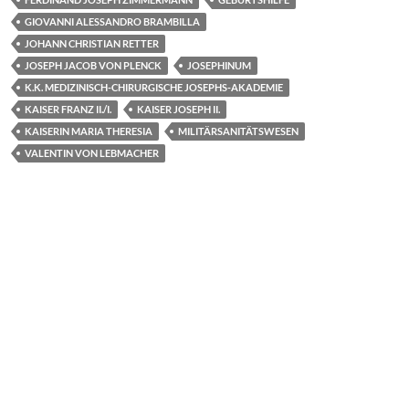
o
n
GIOVANNI ALESSANDRO BRAMBILLA
k
JOHANN CHRISTIAN RETTER
JOSEPH JACOB VON PLENCK
JOSEPHINUM
K.K. MEDIZINISCH-CHIRURGISCHE JOSEPHS-AKADEMIE
KAISER FRANZ II./I.
KAISER JOSEPH II.
KAISERIN MARIA THERESIA
MILITÄRSANITÄTSWESEN
VALENTIN VON LEBMACHER