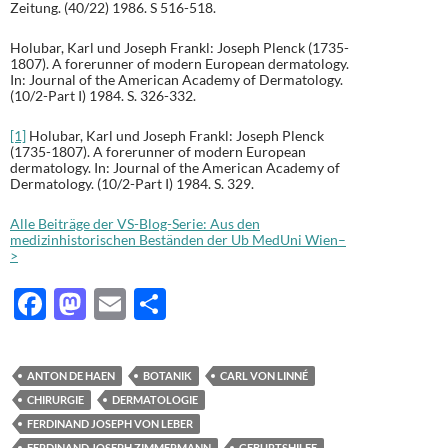
Zeitung. (40/22) 1986. S 516-518.
Holubar, Karl und Joseph Frankl: Joseph Plenck (1735-
1807). A forerunner of modern European dermatology.
In: Journal of the American Academy of Dermatology.
(10/2-Part I) 1984. S. 326-332.
[1]
Holubar, Karl und Joseph Frankl: Joseph Plenck
(1735-1807). A forerunner of modern European
dermatology. In: Journal of the American Academy of
Dermatology. (10/2-Part I) 1984. S. 329.
Alle Beiträge der VS-Blog-Serie: Aus den
medizinhistorischen Beständen der Ub MedUni Wien–
>
F
M
E
T
ac
as
m
ei
e
to
ail
le
ANTON DE HAEN
BOTANIK
CARL VON LINNÉ
b
d
n
CHIRURGIE
DERMATOLOGIE
o
o
FERDINAND JOSEPH VON LEBER
FERDINAND JOSEPH ZIMMERMANN
GEBURTSHILFE