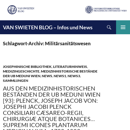
Suchen
VAN SWIETEN BLOG – Infos und News
ZUM
INHALT
PRIMÄ
SPRINGEN
MENÜ
Schlagwort-Archiv: Militärsanitätswesen
JOSEPHINISCHE BIBLIOTHEK
,
LITERATURHINWEIS
,
MEDIZINGESCHICHTE
,
MEDIZINHISTORISCHE BESTÄNDE
DER UB MEDUNI WIEN
,
NEWS
,
NEWS1
,
NEWS3
,
SAMMLUNGEN
AUS DEN MEDIZINHISTORISCHEN
BESTÄNDEN DER UB MEDUNI WIEN
[93]: PLENCK, JOSEPH JACOB VON:
JOSEPHI JACOBI PLENCK
CONSILIARI CÆSAREO-REGII,
CHIRURGIÆ ATQUE BOTANICES…
SUPREMI ICONES PLANTARUM