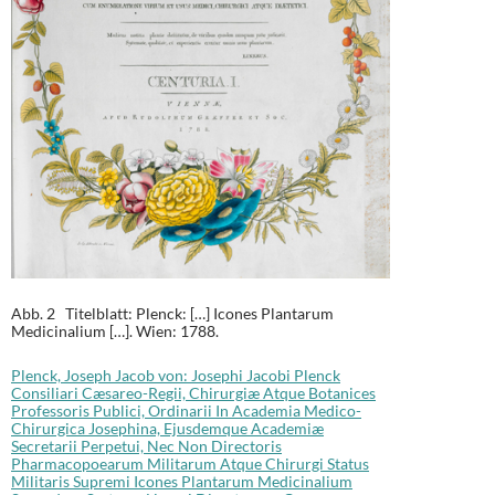
Abb. 2 Titelblatt: Plenck: […] Icones Plantarum
Medicinalium […]. Wien: 1788.
Plenck, Joseph Jacob von: Josephi Jacobi Plenck
Consiliari Cæsareo-Regii, Chirurgiæ Atque Botanices
Professoris Publici, Ordinarii In Academia Medico-
Chirurgica Josephina, Ejusdemque Academiæ
Secretarii Perpetui, Nec Non Directoris
Pharmacopoearum Militarum Atque Chirurgi Status
Militaris Supremi Icones Plantarum Medicinalium