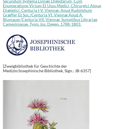
Secundum Systema Linnæi Digestarum, Cum
Enumeratione Virium Et Usus Medici, Chirurgici Atque
Diætetici. Centuria I-V. Viennæ: Apud Rudolphum
Græffer Et Soc./Centuria VI. Viennæ Apud A.
Blumauer/Centuria VII. Viennæ: Sumptibus Librariae
Camesinianae. Typis Jos. Degen. 1788-1803.
[Zweigbibliothek für Geschichte der
Medizin/Josephinische Bibliothek, Sign.: JB-6357]