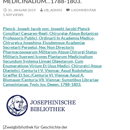
MEDICINALIUM…1788-1803.
31. JANUAR 2019
UB_ADMIN
1 KOMMENTAR
5.409 VIEWS
Plenck, Joseph Jacob von: Josephi Jacobi Plenck
Consiliari Cæsareo-Regii, Chirurgiæ Atque Botanices
Professoris Publici, Ordinarii In Academia Medico-
Chirurgica Josephina, Ejusdemque Academiæ
Secretarii Perpetui, Nec Non Directoris
Pharmacopoearum Militarum Atque Chirurgi Status
Militaris Supremi Icones Plantarum Medicinalium
Secundum Systema Linnæi Digestarum, Cum
Enumeratione Virium Et Usus Medici, Chirurgici Atque
Diætetici. Centuria I-V. Viennæ: Apud Rudolphum
Græffer Et Soc./Centuria VI. Viennæ Apud A.
Blumauer/Centuria VII. Viennæ: Sumptibus Librariae
Camesinianae. Typis Jos. Degen. 1788-1803.
[Zweigbibliothek für Geschichte der