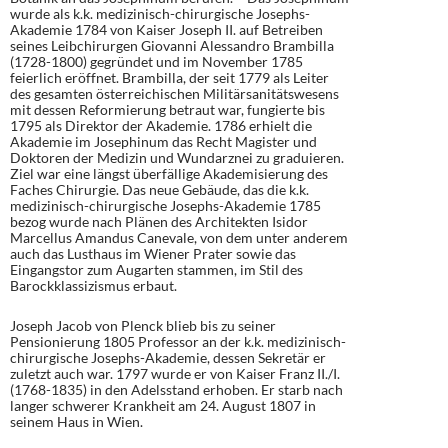
wurde als k.k. medizinisch-chirurgische Josephs-
Akademie 1784 von Kaiser Joseph II. auf Betreiben
seines Leibchirurgen Giovanni Alessandro Brambilla
(1728-1800) gegründet und im November 1785
feierlich eröffnet. Brambilla, der seit 1779 als Leiter
des gesamten österreichischen Militärsanitätswesens
mit dessen Reformierung betraut war, fungierte bis
1795 als Direktor der Akademie. 1786 erhielt die
Akademie im Josephinum das Recht Magister und
Doktoren der Medizin und Wundarznei zu graduieren.
Ziel war eine längst überfällige Akademisierung des
Faches Chirurgie. Das neue Gebäude, das die k.k.
medizinisch-chirurgische Josephs-Akademie 1785
bezog wurde nach Plänen des Architekten Isidor
Marcellus Amandus Canevale, von dem unter anderem
auch das Lusthaus im Wiener Prater sowie das
Eingangstor zum Augarten stammen, im Stil des
Barockklassizismus erbaut.
Joseph Jacob von Plenck blieb bis zu seiner
Pensionierung 1805 Professor an der k.k. medizinisch-
chirurgische Josephs-Akademie, dessen Sekretär er
zuletzt auch war. 1797 wurde er von Kaiser Franz II./I.
(1768-1835) in den Adelsstand erhoben. Er starb nach
langer schwerer Krankheit am 24. August 1807 in
seinem Haus in Wien.