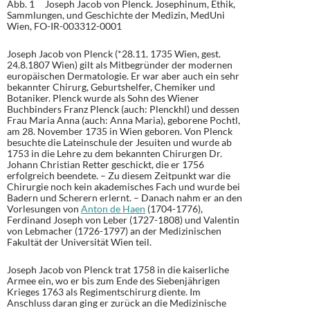
Abb. 1 Joseph Jacob von Plenck. Josephinum, Ethik,
Sammlungen, und Geschichte der Medizin, MedUni
Wien, FO-IR-003312-0001
Joseph Jacob von Plenck (*28.11. 1735 Wien, gest.
24.8.1807 Wien) gilt als Mitbegründer der modernen
europäischen Dermatologie. Er war aber auch ein sehr
bekannter Chirurg, Geburtshelfer, Chemiker und
Botaniker. Plenck wurde als Sohn des Wiener
Buchbinders Franz Plenck (auch: Plenckhl) und dessen
Frau Maria Anna (auch: Anna Maria), geborene Pochtl,
am 28. November 1735 in Wien geboren. Von Plenck
besuchte die Lateinschule der Jesuiten und wurde ab
1753 in die Lehre zu dem bekannten Chirurgen Dr.
Johann Christian Retter geschickt, die er 1756
erfolgreich beendete. – Zu diesem Zeitpunkt war die
Chirurgie noch kein akademisches Fach und wurde bei
Badern und Scherern erlernt. – Danach nahm er an den
Vorlesungen von
Anton de Haen
(1704-1776),
Ferdinand Joseph von Leber (1727-1808) und Valentin
von Lebmacher (1726-1797) an der Medizinischen
Fakultät der Universität Wien teil.
Joseph Jacob von Plenck trat 1758 in die kaiserliche
Armee ein, wo er bis zum Ende des Siebenjährigen
Krieges 1763 als Regimentschirurg diente. Im
Anschluss daran ging er zurück an die Medizinische