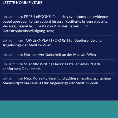
LETZTE KOMMENTARE
ub_admin
zu
FRESH eBOOKS: Exploring symptoms : an evidence-
based approach to the patient history; Resiliente krisenrelevante
Versorgungsnetze : Einsatz von KI in der Krisen- und
Katastrophenbewältigung uvm;
ub_admin
zu
TOP-LERNPLATTFORMEN für Studierende und
Angehörige der MedUni Wien
ub_admin
zu
Normen-Verfügbarkeit an der MedUni Wien
ub_admin
zu
Scientific Writing Hacks: Erstellen eines PDF/A
konformen Dokuments
ub_admin
zu
Neu: Korrekturlesen und Editieren englischsprachiger
Manuskripte via ENAGO für Angehörige der MedUni Wien