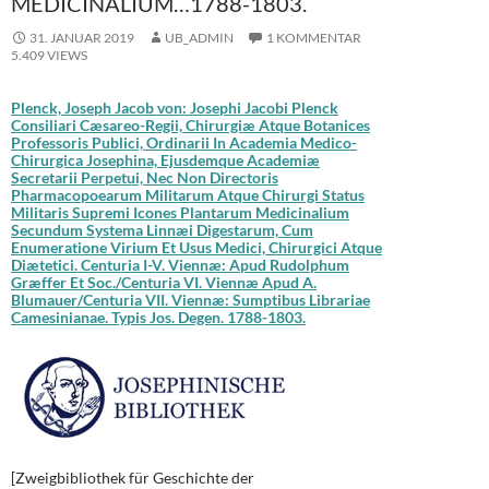
MEDICINALIUM…1788-1803.
31. JANUAR 2019
UB_ADMIN
1 KOMMENTAR
5.409 VIEWS
Plenck, Joseph Jacob von: Josephi Jacobi Plenck
Consiliari Cæsareo-Regii, Chirurgiæ Atque Botanices
Professoris Publici, Ordinarii In Academia Medico-
Chirurgica Josephina, Ejusdemque Academiæ
Secretarii Perpetui, Nec Non Directoris
Pharmacopoearum Militarum Atque Chirurgi Status
Militaris Supremi Icones Plantarum Medicinalium
Secundum Systema Linnæi Digestarum, Cum
Enumeratione Virium Et Usus Medici, Chirurgici Atque
Diætetici. Centuria I-V. Viennæ: Apud Rudolphum
Græffer Et Soc./Centuria VI. Viennæ Apud A.
Blumauer/Centuria VII. Viennæ: Sumptibus Librariae
Camesinianae. Typis Jos. Degen. 1788-1803.
[Zweigbibliothek für Geschichte der