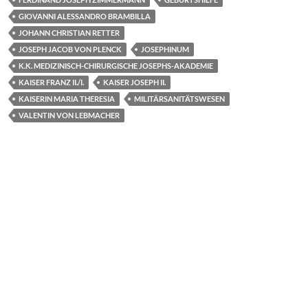
o
n
GIOVANNI ALESSANDRO BRAMBILLA
k
JOHANN CHRISTIAN RETTER
JOSEPH JACOB VON PLENCK
JOSEPHINUM
K.K. MEDIZINISCH-CHIRURGISCHE JOSEPHS-AKADEMIE
KAISER FRANZ II./I.
KAISER JOSEPH II.
KAISERIN MARIA THERESIA
MILITÄRSANITÄTSWESEN
VALENTIN VON LEBMACHER