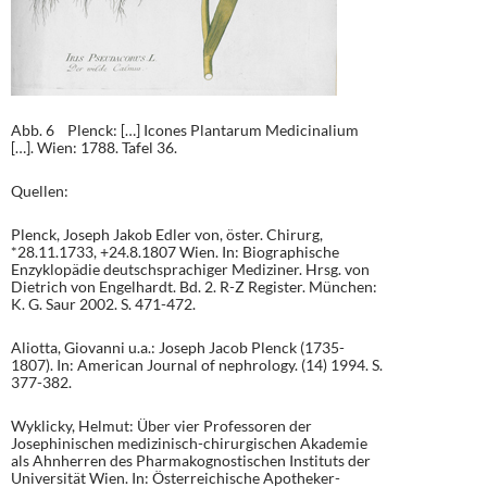
Abb. 6 Plenck: […] Icones Plantarum Medicinalium
[…]. Wien: 1788. Tafel 36.
Quellen:
Plenck, Joseph Jakob Edler von, öster. Chirurg,
*28.11.1733, +24.8.1807 Wien. In: Biographische
Enzyklopädie deutschsprachiger Mediziner. Hrsg. von
Dietrich von Engelhardt. Bd. 2. R-Z Register. München:
K. G. Saur 2002. S. 471-472.
Aliotta, Giovanni u.a.: Joseph Jacob Plenck (1735-
1807). In: American Journal of nephrology. (14) 1994. S.
377-382.
Wyklicky, Helmut: Über vier Professoren der
Josephinischen medizinisch-chirurgischen Akademie
als Ahnherren des Pharmakognostischen Instituts der
Universität Wien. In: Österreichische Apotheker-