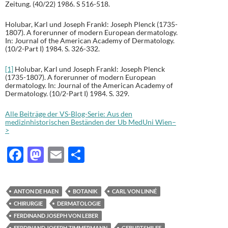
Zeitung. (40/22) 1986. S 516-518.
Holubar, Karl und Joseph Frankl: Joseph Plenck (1735-
1807). A forerunner of modern European dermatology.
In: Journal of the American Academy of Dermatology.
(10/2-Part I) 1984. S. 326-332.
[1]
Holubar, Karl und Joseph Frankl: Joseph Plenck
(1735-1807). A forerunner of modern European
dermatology. In: Journal of the American Academy of
Dermatology. (10/2-Part I) 1984. S. 329.
Alle Beiträge der VS-Blog-Serie: Aus den
medizinhistorischen Beständen der Ub MedUni Wien–
>
F
M
E
T
ac
as
m
ei
e
to
ail
le
ANTON DE HAEN
BOTANIK
CARL VON LINNÉ
b
d
n
CHIRURGIE
DERMATOLOGIE
o
o
FERDINAND JOSEPH VON LEBER
FERDINAND JOSEPH ZIMMERMANN
GEBURTSHILFE