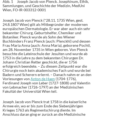
Abb. 1 Joseph Jacob von Plenck. Josephinum, Ethik,
Sammlungen, und Geschichte der Medizin, MedUni
Wien, FO-IR-003312-0001
Joseph Jacob von Plenck (*28.11. 1735 Wien, gest.
24.8.1807 Wien) gilt als Mitbegründer der modernen
europäischen Dermatologie. Er war aber auch ein sehr
bekannter Chirurg, Geburtshelfer, Chemiker und
Botaniker. Plenck wurde als Sohn des Wiener
Buchbinders Franz Plenck (auch: Plenckhl) und dessen
Frau Maria Anna (auch: Anna Maria), geborene Pochtl,
am 28. November 1735 in Wien geboren. Von Plenck
besuchte die Lateinschule der Jesuiten und wurde ab
1753 in die Lehre zu dem bekannten Chirurgen Dr.
Johann Christian Retter geschickt, die er 1756
erfolgreich beendete. – Zu diesem Zeitpunkt war die
Chirurgie noch kein akademisches Fach und wurde bei
Badern und Scherern erlernt. – Danach nahm er an den
Vorlesungen von
Anton de Haen
(1704-1776),
Ferdinand Joseph von Leber (1727-1808) und Valentin
von Lebmacher (1726-1797) an der Medizinischen
Fakultät der Universität Wien teil.
Joseph Jacob von Plenck trat 1758 in die kaiserliche
Armee ein, wo er bis zum Ende des Siebenjährigen
Krieges 1763 als Regimentschirurg diente. Im
Anschluss daran ging er zurück an die Medizinische