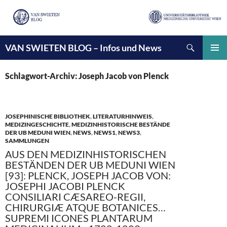
Suchen
VAN SWIETEN BLOG – Infos und News
ZUM
INHALT
PRIMÄ
SPRINGEN
MENÜ
Schlagwort-Archiv: Joseph Jacob von Plenck
JOSEPHINISCHE BIBLIOTHEK
,
LITERATURHINWEIS
,
MEDIZINGESCHICHTE
,
MEDIZINHISTORISCHE BESTÄNDE
DER UB MEDUNI WIEN
,
NEWS
,
NEWS1
,
NEWS3
,
SAMMLUNGEN
AUS DEN MEDIZINHISTORISCHEN
BESTÄNDEN DER UB MEDUNI WIEN
[93]: PLENCK, JOSEPH JACOB VON:
JOSEPHI JACOBI PLENCK
CONSILIARI CÆSAREO-REGII,
CHIRURGIÆ ATQUE BOTANICES…
SUPREMI ICONES PLANTARUM