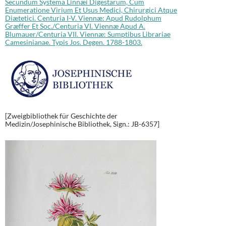
Secundum Systema Linnæi Digestarum, Cum
Enumeratione Virium Et Usus Medici, Chirurgici Atque
Diætetici. Centuria I-V. Viennæ: Apud Rudolphum
Græffer Et Soc./Centuria VI. Viennæ Apud A.
Blumauer/Centuria VII. Viennæ: Sumptibus Librariae
Camesinianae. Typis Jos. Degen. 1788-1803.
[Zweigbibliothek für Geschichte der
Medizin/Josephinische Bibliothek, Sign.: JB-6357]