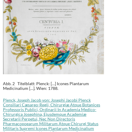
Abb. 2 Titelblatt: Plenck: […] Icones Plantarum
Medicinalium […]. Wien: 1788.
Plenck, Joseph Jacob von: Josephi Jacobi Plenck
Consiliari Cæsareo-Regii, Chirurgiæ Atque Botanices
Professoris Publici, Ordinarii In Academia Medico-
Chirurgica Josephina, Ejusdemque Academiæ
Secretarii Perpetui, Nec Non Directoris
Pharmacopoearum Militarum Atque Chirurgi Status
Militaris Supremi Icones Plantarum Medicinalium