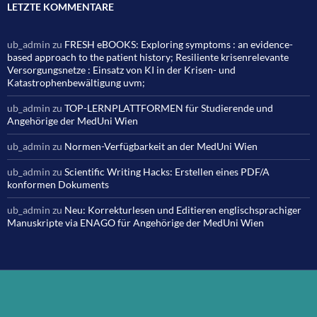
LETZTE KOMMENTARE
ub_admin
zu
FRESH eBOOKS: Exploring symptoms : an evidence-
based approach to the patient history; Resiliente krisenrelevante
Versorgungsnetze : Einsatz von KI in der Krisen- und
Katastrophenbewältigung uvm;
ub_admin
zu
TOP-LERNPLATTFORMEN für Studierende und
Angehörige der MedUni Wien
ub_admin
zu
Normen-Verfügbarkeit an der MedUni Wien
ub_admin
zu
Scientific Writing Hacks: Erstellen eines PDF/A
konformen Dokuments
ub_admin
zu
Neu: Korrekturlesen und Editieren englischsprachiger
Manuskripte via ENAGO für Angehörige der MedUni Wien