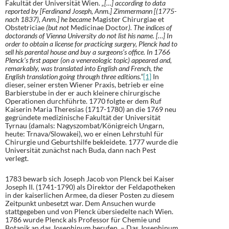
Fakultät der Universität Wien.
„[…] according to data
reported by [Ferdinand Joseph, Anm.] Zimmermann [(1775-
nach 1837), Anm.] he became
Magister Chirurgiae et
Obstetriciae
(but not
Medicinae Doctor
). The indices of
doctorands of Vienna University do not list his name. […] In
order to obtain a license for practicing surgery, Plenck had to
sell his parental house and buy a surgeons’s office. In 1766
Plenck’s first paper (on a venereologic topic) appeared and,
remarkably, was translated into English and French, the
English translation going through three editions.“
[1]
In
dieser, seiner ersten Wiener Praxis, betrieb er eine
Barbierstube in der er auch kleinere chirurgische
Operationen durchführte. 1770 folgte er dem Ruf
Kaiserin Maria Theresias (1717-1780) an die 1769 neu
gegründete medizinische Fakultät der Universität
Tyrnau (damals: Nagyszombat/Königreich Ungarn,
heute: Trnava/Slowakei), wo er einen Lehrstuhl für
Chirurgie und Geburtshilfe bekleidete. 1777 wurde die
Universität zunächst nach Buda, dann nach Pest
verlegt.
1783 bewarb sich Joseph Jacob von Plenck bei Kaiser
Joseph II. (1741-1790) als Direktor der Feldapotheken
in der kaiserlichen Armee, da dieser Posten zu diesem
Zeitpunkt unbesetzt war. Dem Ansuchen wurde
stattgegeben und von Plenck übersiedelte nach Wien.
1786 wurde Plenck als Professor für Chemie und
Botanik an das Josephinum berufen. – Das Josephinum