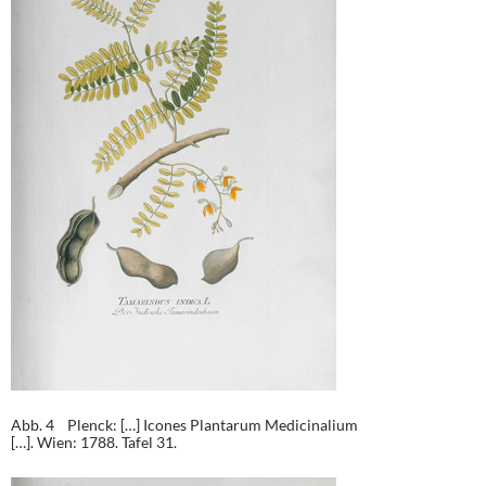
Abb. 4 Plenck: […] Icones Plantarum Medicinalium
[…]. Wien: 1788. Tafel 31.