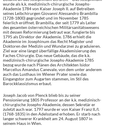
wurde als k.k. medizinisch-chirurgische Josephs-
Akademie 1784 von Kaiser Joseph II. auf Betreiben
seines Leibchirurgen Giovanni Alessandro Brambilla
(1728-1800) gegründet und im November 1785
feierlich eröffnet. Brambilla, der seit 1779 als Leiter
des gesamten österreichischen Militärsanitätswesens
mit dessen Reformierung betraut war, fungierte bis
1795 als Direktor der Akademie. 1786 erhielt die
Akademie im Josephinum das Recht Magister und
Doktoren der Medizin und Wundarznei zu graduieren.
Ziel war eine längst überfällige Akademisierung des
Faches Chirurgie. Das neue Gebäude, das die k.k.
medizinisch-chirurgische Josephs-Akademie 1785
bezog wurde nach Plänen des Architekten Isidor
Marcellus Amandus Canevale, von dem unter anderem
auch das Lusthaus im Wiener Prater sowie das
Eingangstor zum Augarten stammen, im Stil des
Barockklassizismus erbaut.
Joseph Jacob von Plenck blieb bis zu seiner
Pensionierung 1805 Professor an der k.k. medizinisch-
chirurgische Josephs-Akademie, dessen Sekretär er
zuletzt auch war. 1797 wurde er von Kaiser Franz II./I.
(1768-1835) in den Adelsstand erhoben. Er starb nach
langer schwerer Krankheit am 24. August 1807 in
seinem Haus in Wien.