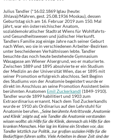
Julius Tandler (*16.02.1869 Iglau (heute:
Jihlava)/Mähren, gest. 25.08.1936 Moskau), dessen
Geburtstag sich am 16. Februar 2019 zum 150. Mal
jährt, war ein österreichischer Anatom,
sozialdemokratischer Stadtrat Wiens für Wohlfahrts-
und Gesundheitswesen und jüdischer Herkunft.
Tandlers Familie zog einige Jahre nach seiner Geburt
nach Wien, wo sie in verschiedenen Arbeiter-Bezirken
unter bescheidenen Verhältnissen lebte. Tandler
besuchte das noch heute bestehende Gymnasium
Wasagasse am Wiener Alsergrund, wo er maturierte.
Zwischen 1889 und 1895 absolvierte er ein Studium
der Medizin an der Universität Wien, das er 1895 mit
seiner Promotion erfolgreich abschloss. Seit Beginn
des Studiums von der Anatomie begeistert wurde er
direkt im Anschluss an seine Promotion Assistent beim
berühmten Anatomen
Emil Zuckerkandl
(1849-1910).
Tandler wurde 1899 habilitiert und 1903 zum
Extraordinarius ernannt. Nach dem Tod Zuckerkandls
wurde er 1910 als Ordinarius auf den Lehrstuhl für
Anatomie berufen.
„Seine berühmte Antrittsrede ,Anatomie
und Klinik‘ zeigte auf, wie Tandler die Anatomie verstanden
wissen wollte: als Hilfe für die Klinik, demnach als Hilfe für den
kranken Menschen. Hier lag im Keime ein Streben vor, das
Tandler letztlich zur Politik, zur großen sozialen Hilfe für die
Bedürftigen führen sollte. Viele Arbeiten in dieser Zeit sind der