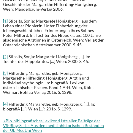
Geschichte der Margarethe Hilferding-Hönigsberg.
Wien: Mandelbaum-Verlag 2006.
[1]
Stipsits, Sonja: Margarete Hönigsberg – aus dem
Leben einer Pionierin. Unter Einbeziehung der
lebensgeschichtlichen Erinnerungen ihres Sohnes
Peter Milford. In: Töchter des Hippokrates. 100 Jahre
akademische Ärztinnen in Österreich. Wien: Verlag der
Österreichischen Ärztekammer 2000. S. 45.
[2]
Stipsits, Sonja: Margarete Hönigsberg […]. In:
Töchter des Hippokrates. […] Wien: 2000. S. 46.
[3]
Hilferding Margarethe, geb. Hönigsberg,
Margarethe Hilferding-Hönigsberg; Ärztin und
Individualpsychologin. In: biografiA. Lexikon
österreichischer Frauen. Band 1 A-H. Wien, Köln,
Weimar: Böhlau Verlag 2016. S. 1298.
[4]
Hilferding Margarethe, geb. Hönigsberg, […]. In:
biografiA […]. Wien […]: 2016. S. 1299.
»Bio-bibliografisches Lexikon/Liste aller Beiträge der
VS-Blog-Serie: Aus den medizinhistorischen Beständen
der Ub MedUni Wien