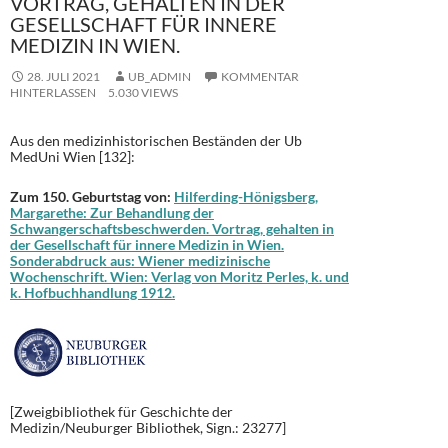
VORTRAG, GEHALTEN IN DER
GESELLSCHAFT FÜR INNERE
MEDIZIN IN WIEN.
28. JULI 2021
UB_ADMIN
KOMMENTAR
HINTERLASSEN
5.030 VIEWS
Aus den medizinhistorischen Beständen der Ub
MedUni Wien [132]:
Zum 150. Geburtstag von:
Hilferding-Hönigsberg,
Margarethe: Zur Behandlung der
Schwangerschaftsbeschwerden. Vortrag, gehalten in
der Gesellschaft für innere Medizin in Wien.
Sonderabdruck aus: Wiener medizinische
Wochenschrift. Wien: Verlag von Moritz Perles, k. und
k. Hofbuchhandlung 1912.
[Zweigbibliothek für Geschichte der
Medizin/Neuburger Bibliothek, Sign.: 23277]