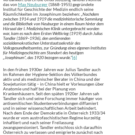
das von
Max Neuburger
(1868-1955) gegründete
Institut für Geschichte der Medizin endlich seine
Räumlichkeiten im Josephinum beziehen:
„Nachdem
zwischen 1914 und 1919 die medizinhistorische Sammlung
und die Bibliothek von Neuburger in einem Raum hinter dem
Hörsaal der I. Medizinischen Klinik untergebracht worden
war, kam es nach dem Ersten Weltkrieg (1919) durch Julius
Tandler (1869–1936), den amtierenden
sozialdemokratischen Unterstaatssekretär des
Volksgesundheitsamtes, zur Gründung eines eigenen Institutes
für Medizingeschichte am Standort des heutigen
„Josephinum“, das 1920 bezogen wurde.“
[6]
In den frühen 1930er Jahren war Julius Tandler auch
im Rahmen der Hygiene-Sektion des Völkerbundes
aktiv und als medizinischer Berater in China und der
Sowjetunion tätig – in China hielt er Vorlesungen über
Anatomie und half bei der Planung von
Krankenhäusern. Seit den späten 1920er Jahren sah
Tandler sich und seine Forschung immer häufiger von
antisemitischen Studentenverbindungen diffamiert
und in seiner wissenschaftlichen Arbeit behindert.
Nach dem Ende der Demokratie in Österreich 1933/34
wurde er vom austrofaschistischen Regime kurzeitig
inhaftiert und nach seiner Freilassung
zwangspensioniert. Tandler entschloss sich daraufhin
Österreich zu verlassen und emigrierte zunächst nach