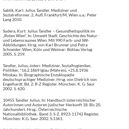
Sablik, Karl: Julius Tandler. Mediziner und
Sozialreformer. 2. Aufl. Frankfurt/M, Wien u.a.: Peter
Lang 2010.
Sudera, Kurt: Julius Tandler – Gesundheitspolitik im
„Roten Wien“. In: Umwelt Stadt. Geschichte des Natur-
und Lebensraumes Wien. Mit 990 Farb- und SW-
Abbildungen. Hrsg. von Karl Brunner und Petra
Schneider. Wien, Köln und Weimar: Böhlau Verlag
2005. S. 259.
Tandler, Julius, österr. Mediziner, Sozialhygieniker,
Politiker, *16.2.1869 Iglau (Mähren), +25.8.1936
Moskau. In: Biographische Enzyklopädie
deutschsprachiger Mediziner. Hrsg. von Dietrich von
Engelhardt. Bd. 2. R-Z Register. München: K. G. Saur
2002. S. 620.
10455 Tandler Julius. In: Handbuch österreichischer
Autorinnen und Autoren jüdischer Herkunft 18. Bis 20.
Jahrhundert. Hrsg.: Österreichische
Nationalbibliothek. Band 3. S-Z. 8923-11742 Register.
München: K.G. Saur 2002. S.1361.