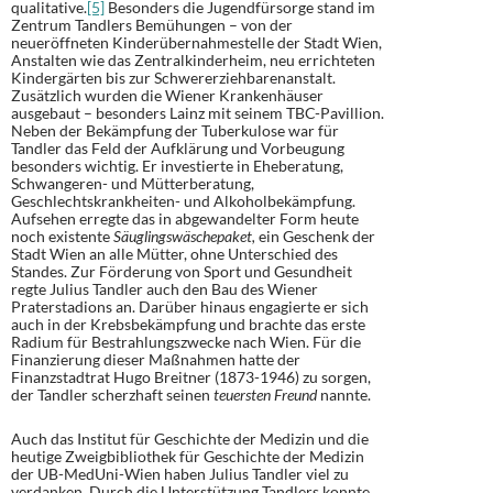
qualitative.
[5]
Besonders die Jugendfürsorge stand im
Zentrum Tandlers Bemühungen – von der
neueröffneten Kinderübernahmestelle der Stadt Wien,
Anstalten wie das Zentralkinderheim, neu errichteten
Kindergärten bis zur Schwererziehbarenanstalt.
Zusätzlich wurden die Wiener Krankenhäuser
ausgebaut – besonders Lainz mit seinem TBC-Pavillion.
Neben der Bekämpfung der Tuberkulose war für
Tandler das Feld der Aufklärung und Vorbeugung
besonders wichtig. Er investierte in Eheberatung,
Schwangeren- und Mütterberatung,
Geschlechtskrankheiten- und Alkoholbekämpfung.
Aufsehen erregte das in abgewandelter Form heute
noch existente
Säuglingswäschepaket,
ein Geschenk der
Stadt Wien an alle Mütter, ohne Unterschied des
Standes. Zur Förderung von Sport und Gesundheit
regte Julius Tandler auch den Bau des Wiener
Praterstadions an. Darüber hinaus engagierte er sich
auch in der Krebsbekämpfung und brachte das erste
Radium für Bestrahlungszwecke nach Wien. Für die
Finanzierung dieser Maßnahmen hatte der
Finanzstadtrat Hugo Breitner (1873-1946) zu sorgen,
der Tandler scherzhaft seinen
teuersten Freund
nannte.
Auch das Institut für Geschichte der Medizin und die
heutige Zweigbibliothek für Geschichte der Medizin
der UB-MedUni-Wien haben Julius Tandler viel zu
verdanken. Durch die Unterstützung Tandlers konnte