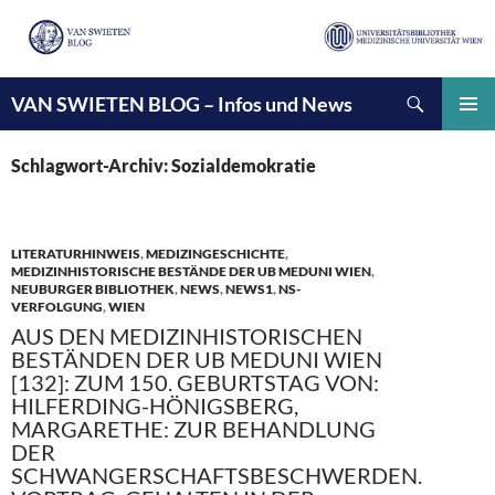
Suchen
VAN SWIETEN BLOG – Infos und News
ZUM
INHALT
PRIMÄ
SPRINGEN
MENÜ
Schlagwort-Archiv: Sozialdemokratie
LITERATURHINWEIS
,
MEDIZINGESCHICHTE
,
MEDIZINHISTORISCHE BESTÄNDE DER UB MEDUNI WIEN
,
NEUBURGER BIBLIOTHEK
,
NEWS
,
NEWS1
,
NS-
VERFOLGUNG
,
WIEN
AUS DEN MEDIZINHISTORISCHEN
BESTÄNDEN DER UB MEDUNI WIEN
[132]: ZUM 150. GEBURTSTAG VON:
HILFERDING-HÖNIGSBERG,
MARGARETHE: ZUR BEHANDLUNG
DER
SCHWANGERSCHAFTSBESCHWERDEN.