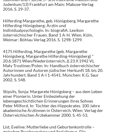
Judentum/13) Frankfurt am Main: Mabuse-Verlag
2016. S. 29-37.
Hilferding Margarethe, geb. Hönigsberg, Margarethe
Hilferding-Hönigsberg; Ärztin und
Individualpsychologin. In: biografiA. Lexikon
österreichischer Frauen. Band 1 A-H. Wien, Köln,
Weimar: Böhlau Verlag 2016. S. 1298-1299.
4175 Hilferding, Margarethe (geb. Margarethe
Hönigsberg, Margarethe Hilferding-Hönigsberg) *
20.6.1871 Wien/Niederösterreich, Δ 23.9.1942 VL
Mały Trostinec/Polen. In: Handbuch österreichischer
Autorinnen und Autoren jüdischer Herkunft 18. bis 20.
Jahrhundert. Band 1 A-I 1-4541. München: K.G. Saur
2002. S. 548.
Stipsits, Sonja: Margarete Hönigsberg – aus dem Leben
einer Pionierin. Unter Einbeziehung der
lebensgeschichtlichen Erinnerungen ihres Sohnes
Peter Milford. In: Töchter des Hippokrates. 100 Jahre
akademische Ärztinnen in Österreich. Wien: Verlag der
Österreichischen Ärztekammer 2000. S. 45-53.
List, Eveline: Mutterliebe und Geburtenkontrolle –
zwischen Psychoanalyse und Sozialismus. Die