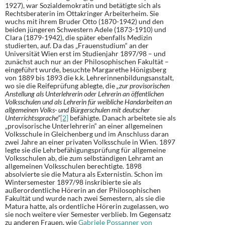
1927), war Sozialdemokratin und betätigte sich als
Rechtsberaterin im Ottakringer Arbeiterheim. Sie
wuchs mit ihrem Bruder Otto (1870-1942) und den
beiden jüngeren Schwestern Adele (1873-1910) und
Clara (1879-1942), die später ebenfalls Medizin
studierten, auf. Da das „Frauenstudium“ an der
Universität Wien erst im Studienjahr 1897/98 – und
zunächst auch nur an der Philosophischen Fakultät –
eingeführt wurde, besuchte Margarethe Hönigsberg
von 1889 bis 1893 die k.k. Lehrerinnenbildungsanstalt,
wo sie die Reifeprüfung ablegte, die
„zur provisorischen
Anstellung als Unterlehrerin oder Lehrerin an öffentlichen
Volksschulen und als Lehrerin für weibliche Handarbeiten an
allgemeinen Volks- und Bürgerschulen mit deutscher
Unterrichtssprache“
[2]
befähigte. Danach arbeitete sie als
„provisorische Unterlehrerin“ an einer allgemeinen
Volksschule in Gleichenberg und im Anschluss daran
zwei Jahre an einer privaten Volksschule in Wien. 1897
legte sie die Lehrbefähigungsprüfung für allgemeine
Volksschulen ab, die zum selbständigen Lehramt an
allgemeinen Volksschulen berechtigte. 1898
absolvierte sie die Matura als Externistin. Schon im
Wintersemester 1897/98 inskribierte sie als
außerordentliche Hörerin an der Philosophischen
Fakultät und wurde nach zwei Semestern, als sie die
Matura hatte, als ordentliche Hörerin zugelassen, wo
sie noch weitere vier Semester verblieb. Im Gegensatz
zu anderen Frauen, wie
Gabriele Possanner von