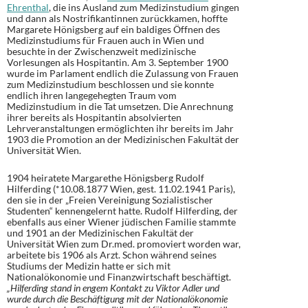
Ehrenthal
, die ins Ausland zum Medizinstudium gingen
und dann als Nostrifikantinnen zurückkamen, hoffte
Margarete Hönigsberg auf ein baldiges Öffnen des
Medizinstudiums für Frauen auch in Wien und
besuchte in der Zwischenzweit medizinische
Vorlesungen als Hospitantin. Am 3. September 1900
wurde im Parlament endlich die Zulassung von Frauen
zum Medizinstudium beschlossen und sie konnte
endlich ihren langegehegten Traum vom
Medizinstudium in die Tat umsetzen. Die Anrechnung
ihrer bereits als Hospitantin absolvierten
Lehrveranstaltungen ermöglichten ihr bereits im Jahr
1903 die Promotion an der Medizinischen Fakultät der
Universität Wien.
1904 heiratete Margarethe Hönigsberg Rudolf
Hilferding (*10.08.1877 Wien, gest. 11.02.1941 Paris),
den sie in der „Freien Vereinigung Sozialistischer
Studenten“ kennengelernt hatte. Rudolf Hilferding, der
ebenfalls aus einer Wiener jüdischen Familie stammte
und 1901 an der Medizinischen Fakultät der
Universität Wien zum Dr.med. promoviert worden war,
arbeitete bis 1906 als Arzt. Schon während seines
Studiums der Medizin hatte er sich mit
Nationalökonomie und Finanzwirtschaft beschäftigt.
„Hilferding stand in engem Kontakt zu Viktor Adler und
wurde durch die Beschäftigung mit der Nationalökonomie