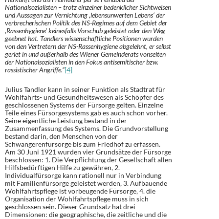
Nationalsozialisten – trotz einzelner bedenklicher Sichtweisen
und Aussagen zur Vernichtung ,lebensunwerten Lebens‘ der
verbrecherischen Politik des NS-Regimes auf dem Gebiet der
,Rassenhygiene‘ keinesfalls Vorschub geleistet oder den Weg
geebnet hat. Tandlers wissenschaftliche Positionen wurden
von den Vertretern der NS-Rassenhygiene abgelehnt, er selbst
geriet in und außerhalb des Wiener Gemeinderats vonseiten
der Nationalsozialisten in den Fokus antisemitischer bzw.
rassistischer Angriffe.“
[4]
Julius Tandler kann in seiner Funktion als Stadtrat für
Wohlfahrts- und Gesundheitswesen als Schöpfer des
geschlossenen Systems der Fürsorge gelten. Einzelne
Teile eines Fürsorgesystems gab es auch schon vorher.
Seine eigentliche Leistung bestand in der
Zusammenfassung des Systems. Die Grundvorstellung
bestand darin, den Menschen von der
Schwangerenfürsorge bis zum Friedhof zu erfassen.
Am 30 Juni 1921 wurden vier Grundsätze der Fürsorge
beschlossen: 1. Die Verpflichtung der Gesellschaft allen
Hilfsbedürftigen Hilfe zu gewähren, 2.
Individualfürsorge kann rationell nur in Verbindung
mit Familienfürsorge geleistet werden, 3. Aufbauende
Wohlfahrtspflege ist vorbeugende Fürsorge, 4. die
Organisation der Wohlfahrtspflege muss in sich
geschlossen sein. Dieser Grundsatz hat drei
Dimensionen: die geographische, die zeitliche und die