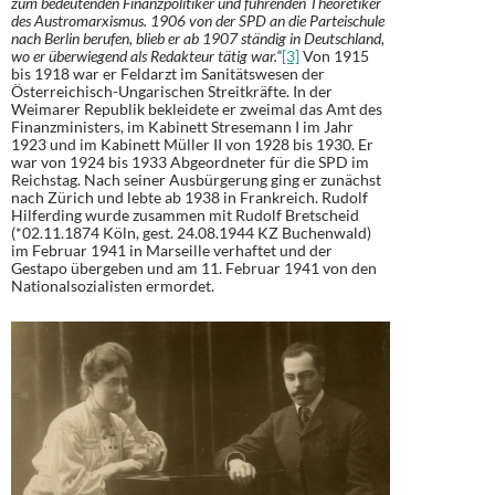
zum bedeutenden Finanzpolitiker und führenden Theoretiker
des Austromarxismus. 1906 von der SPD an die Parteischule
nach Berlin berufen, blieb er ab 1907 ständig in Deutschland,
wo er überwiegend als Redakteur tätig war.“
[3]
Von 1915
bis 1918 war er Feldarzt im Sanitätswesen der
Österreichisch-Ungarischen Streitkräfte. In der
Weimarer Republik bekleidete er zweimal das Amt des
Finanzministers, im Kabinett Stresemann I im Jahr
1923 und im Kabinett Müller II von 1928 bis 1930. Er
war von 1924 bis 1933 Abgeordneter für die SPD im
Reichstag. Nach seiner Ausbürgerung ging er zunächst
nach Zürich und lebte ab 1938 in Frankreich. Rudolf
Hilferding wurde zusammen mit Rudolf Bretscheid
(*02.11.1874 Köln, gest. 24.08.1944 KZ Buchenwald)
im Februar 1941 in Marseille verhaftet und der
Gestapo übergeben und am 11. Februar 1941 von den
Nationalsozialisten ermordet.