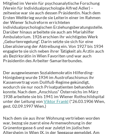
Mitglied im Verein für psychoanalytische Forschung
(Verein für Individualpsychologie Alfred Adler) –
zeitweise war sie auch dessen Präsidentin. Nach dem
Ersten Weltkrieg wurde sie Leiterin einer im Rahmen
der Wiener Schulreform errichteten
individualpsychologischen Erziehungsberatungsstelle.
Darüber hinaus arbeitete sie auch am Mariahilfer
Ambulatorium. 1926 erschien ihr wichtigstes Werk
„Geburtenregelung“. Darin setzte sie sich für eine
Liberalisierung der Abtreibung ein. Von 1927 bis 1934
engagierte sie sich neben ihrer Tätigkeit als Ärztin auch
als Bezirksrätin in Wien Favoriten und war auch
Präsidentin des Arbeiter-Samariterbundes.
Der ausgewiesenen Sozialdemokratin Hilferding-
Hönigsberg wurde 1934 im Austrofaschismus ihr
Kassenvertrag vom Dollfuß-Regime gekündigt,
wodurch sie nur noch Privatpatienten behandeln
konnte. Nach dem „Anschluss“ Österreichs im März
1938 arbeitete sie bis 1941 im Wiener Rothschildspital
unter der Leitung von
Viktor Frankl
(*26.03.1906 Wien,
gest. 02.09.1997 Wien.)
Nach dem sie aus ihrer Wohnung vertrieben worden
war, bezog sie zuerst eine Armenwohnung in der
Grünentorgasse 6 und war zuletzt im jüdischen
Altersheim in Wien IX, in der Seegasse gemeldet. Am