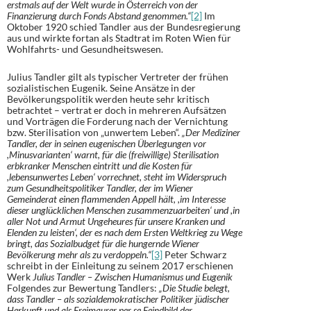
erstmals auf der Welt wurde in Österreich von der
Finanzierung durch Fonds Abstand genommen.“
[2]
Im
Oktober 1920 schied Tandler aus der Bundesregierung
aus und wirkte fortan als Stadtrat im Roten Wien für
Wohlfahrts- und Gesundheitswesen.
Julius Tandler gilt als typischer Vertreter der frühen
sozialistischen Eugenik. Seine Ansätze in der
Bevölkerungspolitik werden heute sehr kritisch
betrachtet – vertrat er doch in mehreren Aufsätzen
und Vorträgen die Forderung nach der Vernichtung
bzw. Sterilisation von „unwertem Leben“.
„Der Mediziner
Tandler, der in seinen eugenischen Überlegungen vor
,Minusvarianten‘ warnt, für die (freiwillige) Sterilisation
erbkranker Menschen eintritt und die Kosten für
,lebensunwertes Leben‘ vorrechnet, steht im Widerspruch
zum Gesundheitspolitiker Tandler, der im Wiener
Gemeinderat einen flammenden Appell hält, ,im Interesse
dieser unglücklichen Menschen zusammenzuarbeiten‘ und ,in
aller Not und Armut Ungeheures für unsere Kranken und
Elenden zu leisten‘, der es nach dem Ersten Weltkrieg zu Wege
bringt, das Sozialbudget für die hungernde Wiener
Bevölkerung mehr als zu verdoppeln.“
[3]
Peter Schwarz
schreibt in der Einleitung zu seinem 2017 erschienen
Werk
Julius Tandler – Zwischen Humanismus und Eugenik
Folgendes zur Bewertung Tandlers:
„Die Studie belegt,
dass Tandler – als sozialdemokratischer Politiker jüdischer
Herkunft und als Freimaurer per se Feindbild der