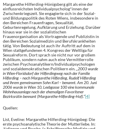
Margarethe Hilferding-Hönigsberg gilt als eine der
einflussreichsten Individualpsycholog*innen der
Zwischenkriegszeit. Sie engagierte sich in der Sozial-
und Bildungspolitik des Roten Wiens, insbesondere in
den Bereichen Frauenfragen, Sexualität,
Geburtenregelung, Aufklärung und Erziehung. Darüber
hinaus war sie in der sozialistischen
Frauenorganisation als Vortragende und Publizistin in
den Bereichen Sozialmedizin und Berufskrankheiten
tätig. Von Bedeutung ist auch ihr Auftritt auf dem in
Wien stattgefundenen 4. Kongress der Weltliga für
Sexualreform. Dort sprach sie nicht nur vor großem
Publikum, sondern nahm auch eine Vermittlerrolle
zwischen Psychoanalytikern/Individualpsychologen
und sozialdemokratischen Politikern ein.
„2003 wurde
in Wien-Floridsdorf der Hilferdingweg nach der Familie
Hilferding – nach Margarethe Hilferding, Rudolf Hilferding
und ihrem gemeinsamen Sohn Karl – benannt. Am 20. Juni
2006 wurde in Wien 10, Leebgasse 100 eine kommunale
Wohnhausanlage nach der ehemaligen Favoritener
Bezirksrätin bennant (Margarethe-Hilferding-Hof).“
[4]
Quellen:
List, Eveline: Margarethe Hilferding-Hönigsbeg: Die
erste psychoanalytische Theorie der Mutterliebe. In:
Jüdinnen und Psyche. (= Schriftenreihe Medizin und