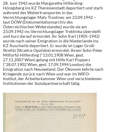
28. Juni 1942 wurde Margarethe Hilferding-
Hönigsberg ins KZ Theresienstadt deportiert und starb
während des Weitertransportes in das
Vernichtungslager Mały Trostinec am 23.09.1942 –
laut DÖW (Dokumentationsarchiv des
Österreichischen Widerstandes) wurde sie am
23.09.1942 ins Vernichtungslager Treblinka überstellt
und kurz darauf ermordet. Ihr Sohn Karl (1905-1942)
wurde nach seiner Emigration in die Niederlande ins
KZ Auschwitz deportiert. Er wurde im Lager Groß-
Strelitz (Strzelce Opolskie) ermordet. Ihrem Sohn Peter
Milforfd-Hilferding (*13.01.1908 Wien, gest.
27.11.2007 Wien) gelang mit Hilfe Karl Poppers
(*28.07.1902 Wien, gest. 17.09.1994 London) die
Emigration nach Neuseeland. Der Ökonom kehrte nach
Kriegende zurück nach Wien und war im WIFO-
Institut, der Arbeiterkammer Wien und verschiedenen
Institutionen der Sozialpartnerschaft tätig.