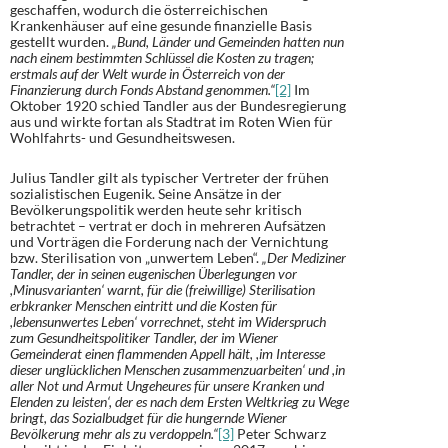
geschaffen, wodurch die österreichischen
Krankenhäuser auf eine gesunde finanzielle Basis
gestellt wurden.
„Bund, Länder und Gemeinden hatten nun
nach einem bestimmten Schlüssel die Kosten zu tragen;
erstmals auf der Welt wurde in Österreich von der
Finanzierung durch Fonds Abstand genommen.“
[2]
Im
Oktober 1920 schied Tandler aus der Bundesregierung
aus und wirkte fortan als Stadtrat im Roten Wien für
Wohlfahrts- und Gesundheitswesen.
Julius Tandler gilt als typischer Vertreter der frühen
sozialistischen Eugenik. Seine Ansätze in der
Bevölkerungspolitik werden heute sehr kritisch
betrachtet – vertrat er doch in mehreren Aufsätzen
und Vorträgen die Forderung nach der Vernichtung
bzw. Sterilisation von „unwertem Leben“.
„Der Mediziner
Tandler, der in seinen eugenischen Überlegungen vor
,Minusvarianten‘ warnt, für die (freiwillige) Sterilisation
erbkranker Menschen eintritt und die Kosten für
,lebensunwertes Leben‘ vorrechnet, steht im Widerspruch
zum Gesundheitspolitiker Tandler, der im Wiener
Gemeinderat einen flammenden Appell hält, ,im Interesse
dieser unglücklichen Menschen zusammenzuarbeiten‘ und ,in
aller Not und Armut Ungeheures für unsere Kranken und
Elenden zu leisten‘, der es nach dem Ersten Weltkrieg zu Wege
bringt, das Sozialbudget für die hungernde Wiener
Bevölkerung mehr als zu verdoppeln.“
[3]
Peter Schwarz