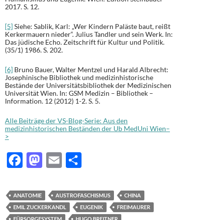
2017. S. 12.
[5]
Siehe: Sablik, Karl: „Wer Kindern Paläste baut, reißt
Kerkermauern nieder“. Julius Tandler und sein Werk. In:
Das jüdische Echo. Zeitschrift für Kultur und Politik.
(35/1) 1986. S. 202.
[6]
Bruno Bauer, Walter Mentzel und Harald Albrecht:
Josephinische Bibliothek und medizinhistorische
Bestände der Universitätsbibliothek der Medizinischen
Universität Wien. In: GSM Medizin – Bibliothek –
Information. 12 (2012) 1-2. S. 5.
Alle Beiträge der VS-Blog-Serie: Aus den
medizinhistorischen Beständen der Ub MedUni Wien–
>
F
M
E
T
ac
as
m
ei
e
to
ail
le
ANATOMIE
AUSTROFASCHISMUS
CHINA
b
d
n
EMIL ZUCKERKANDL
EUGENIK
FREIMAURER
FÜRSORGESYSTEM
HUGO BREITNER