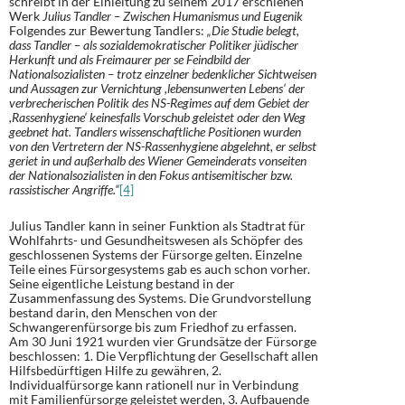
schreibt in der Einleitung zu seinem 2017 erschienen
Werk
Julius Tandler – Zwischen Humanismus und Eugenik
Folgendes zur Bewertung Tandlers:
„Die Studie belegt,
dass Tandler – als sozialdemokratischer Politiker jüdischer
Herkunft und als Freimaurer per se Feindbild der
Nationalsozialisten – trotz einzelner bedenklicher Sichtweisen
und Aussagen zur Vernichtung ,lebensunwerten Lebens‘ der
verbrecherischen Politik des NS-Regimes auf dem Gebiet der
,Rassenhygiene‘ keinesfalls Vorschub geleistet oder den Weg
geebnet hat. Tandlers wissenschaftliche Positionen wurden
von den Vertretern der NS-Rassenhygiene abgelehnt, er selbst
geriet in und außerhalb des Wiener Gemeinderats vonseiten
der Nationalsozialisten in den Fokus antisemitischer bzw.
rassistischer Angriffe.“
[4]
Julius Tandler kann in seiner Funktion als Stadtrat für
Wohlfahrts- und Gesundheitswesen als Schöpfer des
geschlossenen Systems der Fürsorge gelten. Einzelne
Teile eines Fürsorgesystems gab es auch schon vorher.
Seine eigentliche Leistung bestand in der
Zusammenfassung des Systems. Die Grundvorstellung
bestand darin, den Menschen von der
Schwangerenfürsorge bis zum Friedhof zu erfassen.
Am 30 Juni 1921 wurden vier Grundsätze der Fürsorge
beschlossen: 1. Die Verpflichtung der Gesellschaft allen
Hilfsbedürftigen Hilfe zu gewähren, 2.
Individualfürsorge kann rationell nur in Verbindung
mit Familienfürsorge geleistet werden, 3. Aufbauende