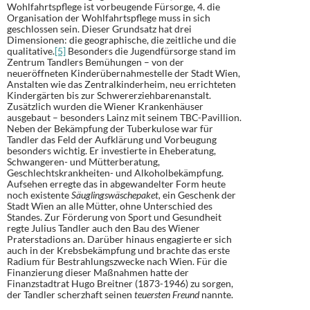
Wohlfahrtspflege ist vorbeugende Fürsorge, 4. die
Organisation der Wohlfahrtspflege muss in sich
geschlossen sein. Dieser Grundsatz hat drei
Dimensionen: die geographische, die zeitliche und die
qualitative.
[5]
Besonders die Jugendfürsorge stand im
Zentrum Tandlers Bemühungen – von der
neueröffneten Kinderübernahmestelle der Stadt Wien,
Anstalten wie das Zentralkinderheim, neu errichteten
Kindergärten bis zur Schwererziehbarenanstalt.
Zusätzlich wurden die Wiener Krankenhäuser
ausgebaut – besonders Lainz mit seinem TBC-Pavillion.
Neben der Bekämpfung der Tuberkulose war für
Tandler das Feld der Aufklärung und Vorbeugung
besonders wichtig. Er investierte in Eheberatung,
Schwangeren- und Mütterberatung,
Geschlechtskrankheiten- und Alkoholbekämpfung.
Aufsehen erregte das in abgewandelter Form heute
noch existente
Säuglingswäschepaket,
ein Geschenk der
Stadt Wien an alle Mütter, ohne Unterschied des
Standes. Zur Förderung von Sport und Gesundheit
regte Julius Tandler auch den Bau des Wiener
Praterstadions an. Darüber hinaus engagierte er sich
auch in der Krebsbekämpfung und brachte das erste
Radium für Bestrahlungszwecke nach Wien. Für die
Finanzierung dieser Maßnahmen hatte der
Finanzstadtrat Hugo Breitner (1873-1946) zu sorgen,
der Tandler scherzhaft seinen
teuersten Freund
nannte.