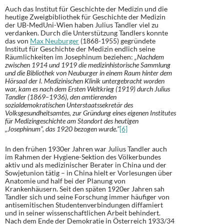
Auch das Institut für Geschichte der Medizin und die
heutige Zweigbibliothek für Geschichte der Medizin
der UB-MedUni-Wien haben Julius Tandler viel zu
verdanken. Durch die Unterstützung Tandlers konnte
das von
Max Neuburger
(1868-1955) gegründete
Institut für Geschichte der Medizin endlich seine
Räumlichkeiten im Josephinum beziehen:
„Nachdem
zwischen 1914 und 1919 die medizinhistorische Sammlung
und die Bibliothek von Neuburger in einem Raum hinter dem
Hörsaal der I. Medizinischen Klinik untergebracht worden
war, kam es nach dem Ersten Weltkrieg (1919) durch Julius
Tandler (1869–1936), den amtierenden
sozialdemokratischen Unterstaatssekretär des
Volksgesundheitsamtes, zur Gründung eines eigenen Institutes
für Medizingeschichte am Standort des heutigen
„Josephinum“, das 1920 bezogen wurde.“
[6]
In den frühen 1930er Jahren war Julius Tandler auch
im Rahmen der Hygiene-Sektion des Völkerbundes
aktiv und als medizinischer Berater in China und der
Sowjetunion tätig – in China hielt er Vorlesungen über
Anatomie und half bei der Planung von
Krankenhäusern. Seit den späten 1920er Jahren sah
Tandler sich und seine Forschung immer häufiger von
antisemitischen Studentenverbindungen diffamiert
und in seiner wissenschaftlichen Arbeit behindert.
Nach dem Ende der Demokratie in Österreich 1933/34