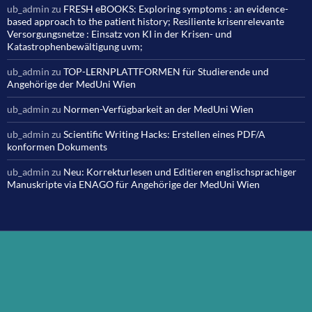
ub_admin
zu
FRESH eBOOKS: Exploring symptoms : an evidence-
based approach to the patient history; Resiliente krisenrelevante
Versorgungsnetze : Einsatz von KI in der Krisen- und
Katastrophenbewältigung uvm;
ub_admin
zu
TOP-LERNPLATTFORMEN für Studierende und
Angehörige der MedUni Wien
ub_admin
zu
Normen-Verfügbarkeit an der MedUni Wien
ub_admin
zu
Scientific Writing Hacks: Erstellen eines PDF/A
konformen Dokuments
ub_admin
zu
Neu: Korrekturlesen und Editieren englischsprachiger
Manuskripte via ENAGO für Angehörige der MedUni Wien