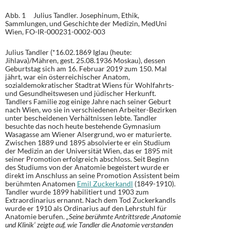
Abb. 1 Julius Tandler. Josephinum, Ethik,
Sammlungen, und Geschichte der Medizin, MedUni
Wien, FO-IR-000231-0002-003
Julius Tandler (*16.02.1869 Iglau (heute:
Jihlava)/Mähren, gest. 25.08.1936 Moskau), dessen
Geburtstag sich am 16. Februar 2019 zum 150. Mal
jährt, war ein österreichischer Anatom,
sozialdemokratischer Stadtrat Wiens für Wohlfahrts-
und Gesundheitswesen und jüdischer Herkunft.
Tandlers Familie zog einige Jahre nach seiner Geburt
nach Wien, wo sie in verschiedenen Arbeiter-Bezirken
unter bescheidenen Verhältnissen lebte. Tandler
besuchte das noch heute bestehende Gymnasium
Wasagasse am Wiener Alsergrund, wo er maturierte.
Zwischen 1889 und 1895 absolvierte er ein Studium
der Medizin an der Universität Wien, das er 1895 mit
seiner Promotion erfolgreich abschloss. Seit Beginn
des Studiums von der Anatomie begeistert wurde er
direkt im Anschluss an seine Promotion Assistent beim
berühmten Anatomen
Emil Zuckerkandl
(1849-1910).
Tandler wurde 1899 habilitiert und 1903 zum
Extraordinarius ernannt. Nach dem Tod Zuckerkandls
wurde er 1910 als Ordinarius auf den Lehrstuhl für
Anatomie berufen.
„Seine berühmte Antrittsrede ,Anatomie
und Klinik‘ zeigte auf, wie Tandler die Anatomie verstanden