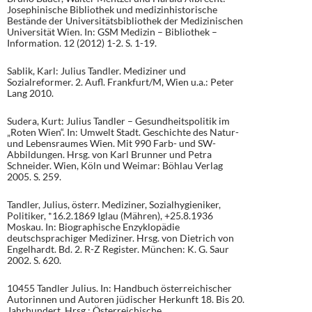
Josephinische Bibliothek und medizinhistorische
Bestände der Universitätsbibliothek der Medizinischen
Universität Wien. In: GSM Medizin – Bibliothek –
Information. 12 (2012) 1-2. S. 1-19.
Sablik, Karl: Julius Tandler. Mediziner und
Sozialreformer. 2. Aufl. Frankfurt/M, Wien u.a.: Peter
Lang 2010.
Sudera, Kurt: Julius Tandler – Gesundheitspolitik im
„Roten Wien“. In: Umwelt Stadt. Geschichte des Natur-
und Lebensraumes Wien. Mit 990 Farb- und SW-
Abbildungen. Hrsg. von Karl Brunner und Petra
Schneider. Wien, Köln und Weimar: Böhlau Verlag
2005. S. 259.
Tandler, Julius, österr. Mediziner, Sozialhygieniker,
Politiker, *16.2.1869 Iglau (Mähren), +25.8.1936
Moskau. In: Biographische Enzyklopädie
deutschsprachiger Mediziner. Hrsg. von Dietrich von
Engelhardt. Bd. 2. R-Z Register. München: K. G. Saur
2002. S. 620.
10455 Tandler Julius. In: Handbuch österreichischer
Autorinnen und Autoren jüdischer Herkunft 18. Bis 20.
Jahrhundert. Hrsg.: Österreichische