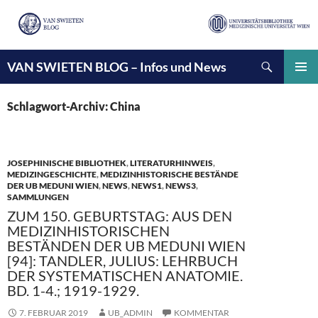
Suchen
VAN SWIETEN BLOG – Infos und News
ZUM
INHALT
PRIMÄ
SPRINGEN
MENÜ
Schlagwort-Archiv: China
JOSEPHINISCHE BIBLIOTHEK
,
LITERATURHINWEIS
,
MEDIZINGESCHICHTE
,
MEDIZINHISTORISCHE BESTÄNDE
DER UB MEDUNI WIEN
,
NEWS
,
NEWS1
,
NEWS3
,
SAMMLUNGEN
ZUM 150. GEBURTSTAG: AUS DEN
MEDIZINHISTORISCHEN
BESTÄNDEN DER UB MEDUNI WIEN
[94]: TANDLER, JULIUS: LEHRBUCH
DER SYSTEMATISCHEN ANATOMIE.
BD. 1-4.; 1919-1929.
7. FEBRUAR 2019
UB_ADMIN
KOMMENTAR