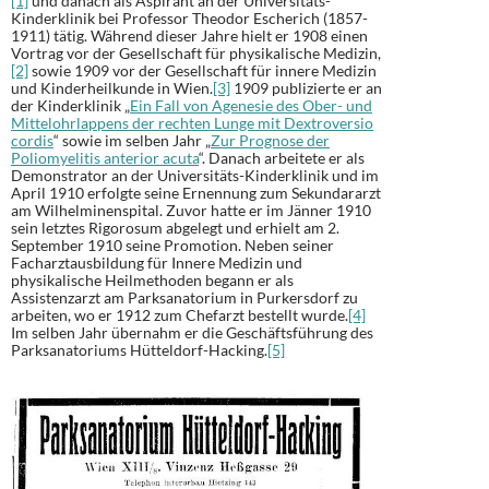
[1]
und danach als Aspirant an der Universitäts-
Kinderklinik bei Professor Theodor Escherich (1857-
1911) tätig. Während dieser Jahre hielt er 1908 einen
Vortrag vor der Gesellschaft für physikalische Medizin,
[2]
sowie 1909 vor der Gesellschaft für innere Medizin
und Kinderheilkunde in Wien.
[3]
1909 publizierte er an
der Kinderklinik „
Ein Fall von Agenesie des Ober- und
Mittelohrlappens der rechten Lunge mit Dextroversio
cordis
“ sowie im selben Jahr „
Zur Prognose der
Poliomyelitis anterior acuta
“. Danach arbeitete er als
Demonstrator an der Universitäts-Kinderklinik und im
April 1910 erfolgte seine Ernennung zum Sekundararzt
am Wilhelminenspital. Zuvor hatte er im Jänner 1910
sein letztes Rigorosum abgelegt und erhielt am 2.
September 1910 seine Promotion. Neben seiner
Facharztausbildung für Innere Medizin und
physikalische Heilmethoden begann er als
Assistenzarzt am Parksanatorium in Purkersdorf zu
arbeiten, wo er 1912 zum Chefarzt bestellt wurde.
[4]
Im selben Jahr übernahm er die Geschäftsführung des
Parksanatoriums Hütteldorf-Hacking.
[5]