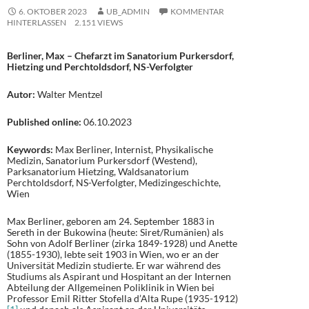
6. OKTOBER 2023
UB_ADMIN
KOMMENTAR
HINTERLASSEN
2.151 VIEWS
Berliner, Max – Chefarzt im Sanatorium Purkersdorf,
Hietzing und Perchtoldsdorf, NS-Verfolgter
Autor:
Walter Mentzel
Published online:
06.10.2023
Keywords:
Max Berliner, Internist, Physikalische
Medizin, Sanatorium Purkersdorf (Westend),
Parksanatorium Hietzing, Waldsanatorium
Perchtoldsdorf, NS-Verfolgter, Medizingeschichte,
Wien
Max Berliner, geboren am 24. September 1883 in
Sereth in der Bukowina (heute: Siret/Rumänien) als
Sohn von Adolf Berliner (zirka 1849-1928) und Anette
(1855-1930), lebte seit 1903 in Wien, wo er an der
Universität Medizin studierte. Er war während des
Studiums als Aspirant und Hospitant an der Internen
Abteilung der Allgemeinen Poliklinik in Wien bei
Professor Emil Ritter Stofella d’Alta Rupe (1935-1912)