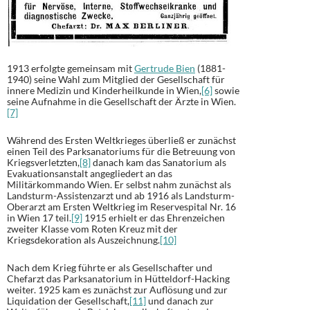
1913 erfolgte gemeinsam mit
Gertrude Bien
(1881-
1940) seine Wahl zum Mitglied der Gesellschaft für
innere Medizin und Kinderheilkunde in Wien,
[6]
sowie
seine Aufnahme in die Gesellschaft der Ärzte in Wien.
[7]
Während des Ersten Weltkrieges überließ er zunächst
einen Teil des Parksanatoriums für die Betreuung von
Kriegsverletzten,
[8]
danach kam das Sanatorium als
Evakuationsanstalt angegliedert an das
Militärkommando Wien. Er selbst nahm zunächst als
Landsturm-Assistenzarzt und ab 1916 als Landsturm-
Oberarzt am Ersten Weltkrieg im Reservespital Nr. 16
in Wien 17 teil.
[9]
1915 erhielt er das Ehrenzeichen
zweiter Klasse vom Roten Kreuz mit der
Kriegsdekoration als Auszeichnung.
[10]
Nach dem Krieg führte er als Gesellschafter und
Chefarzt das Parksanatorium in Hütteldorf-Hacking
weiter. 1925 kam es zunächst zur Auflösung und zur
Liquidation der Gesellschaft,
[11]
und danach zur