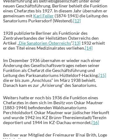
Weiterführung als Betriebsgesellschaft unter einer
neuen Geschäftsführung. Berliner behielt die Funktion
eines Chefarztes bis 1927. In diesem Jahr übernahm er
gemeinsam mit
Karl Feiler
(1874-1941) die Leitung des
Sanatoriums Purkersdorf (Westend).
[12]
1928 publizierte Berliner als Funktionär des
Zentralverbandes der Heilstätten Österreichs den
Artikel „
Die Sanatorien Österreichs
“.
[13]
1932 erhielt
er den Titel eines Medizinalrates verliehen.
[14]
Im Dezember 1936 übernahm er wieder nach einer
Änderung des Gesellschaftsvertrages neben seiner
Funktion als Chefarzt die Geschäftsführung und
Leitung des Parksanatoriums Hütteldorf-Hacking,
[15]
die er bis zum „Anschluss“ im März 1938 behielt.
Danach kam es zur „Arisierung“ des Sanatoriums.
Weiters hatte er noch bis 1936 die Funktion eines
Chefarztes in dem sich im Besitz von Oskar Mautner
(1883-1944) befindenden Waldsanatoriums
Perchtoldsdorf. Oskar Mautner war jüdischer Herkunft
und wurde 1942 ins KZ Brünn-Theresienstadt/Terezin
deportiert und 1944 im KZ-Dachau ermordet.
[16]
Berliner war Mitglied der Freimaurer B’nai Brith, Loge