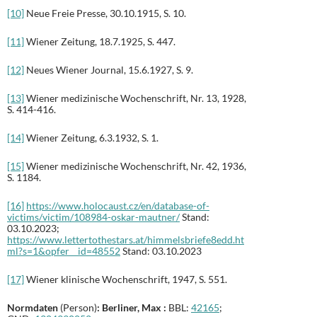
[10]
Neue Freie Presse, 30.10.1915, S. 10.
[11]
Wiener Zeitung, 18.7.1925, S. 447.
[12]
Neues Wiener Journal, 15.6.1927, S. 9.
[13]
Wiener medizinische Wochenschrift, Nr. 13, 1928,
S. 414-416.
[14]
Wiener Zeitung, 6.3.1932, S. 1.
[15]
Wiener medizinische Wochenschrift, Nr. 42, 1936,
S. 1184.
[16]
https://www.holocaust.cz/en/database-of-
victims/victim/108984-oskar-mautner/
Stand:
03.10.2023;
https://www.lettertothestars.at/himmelsbriefe8edd.ht
ml?s=1&opfer__id=48552
Stand: 03.10.2023
[17]
Wiener klinische Wochenschrift, 1947, S. 551.
Normdaten
(Person)
: Berliner, Max :
BBL:
42165
;