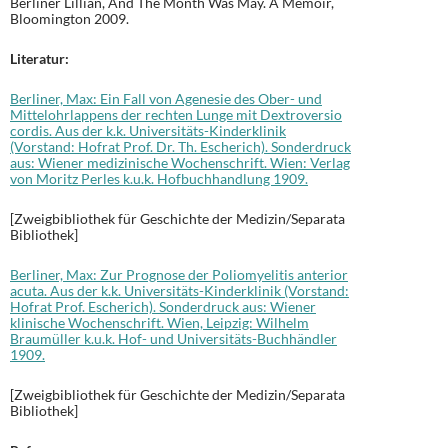
Berliner Lillian, And The Month Was May. A Memoir,
Bloomington 2009.
Literatur:
Berliner, Max: Ein Fall von Agenesie des Ober- und
Mittelohrlappens der rechten Lunge mit Dextroversio
cordis. Aus der k.k. Universitäts-Kinderklinik
(Vorstand: Hofrat Prof. Dr. Th. Escherich). Sonderdruck
aus: Wiener medizinische Wochenschrift. Wien: Verlag
von Moritz Perles k.u.k. Hofbuchhandlung 1909.
[Zweigbibliothek für Geschichte der Medizin/Separata
Bibliothek]
Berliner, Max: Zur Prognose der Poliomyelitis anterior
acuta. Aus der k.k. Universitäts-Kinderklinik (Vorstand:
Hofrat Prof. Escherich). Sonderdruck aus: Wiener
klinische Wochenschrift. Wien, Leipzig: Wilhelm
Braumüller k.u.k. Hof- und Universitäts-Buchhändler
1909.
[Zweigbibliothek für Geschichte der Medizin/Separata
Bibliothek]