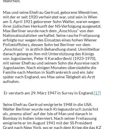
Wahrheit.
Max und seine Ehefrau Gertrud, geborene Wendriner,
mit der er seit 1920 verheiratet war, und sein in Wien
am 3. April 1921 geborener Sohn Walter, waren wegen
ihrer jüdischen Herkunft der NS-Verfolgung ausgesetzt.
Max Berliner wurde nach dem „Anschluss“ von den
Nationalsozialisten verhaftet. Seine rasche Freilassung
erfolgte nur wegen des Einsatzes eines hohen Wiener
Polizeioffiziers, dessen Sohn bei Berliner vor dem
„Anschluss“ in ärztlich Behandlung stand. Unmittelbar
danach gelang es ihm mit Unterstützung des Königs
von Jugoslawien, Peter II Karađorđević (1923-1970),
mit seiner Ehefrau und seinem Sohn die Ausreise nach
Jugoslawien. Nach einigen Monaten übersiedelte die
Familie nach Menton in Südfrankreich und ein Jahr
später nach England, wo Max seine Tätigkeit als Arzt
aufnahm.
Er verstarb am 29. März 1947 in Surrey in England.
[17]
Seine Ehefrau Gertrud emigrierte 1948 in die USA.
Walter Berliner wurde nach Kriegsausbruch zunächst
als „enemy alien“ auf der Isle of Man und danach in
Bombay in Indien interniert. Nach seiner Freilassung
emigrierte er im August 1941 mit der SS President
Grant nach New York, wo er nach dem Krieg die das KZ