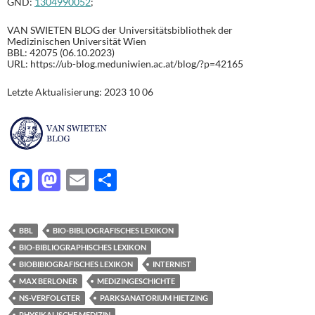
GND:
1304990052
;
VAN SWIETEN BLOG der Universitätsbibliothek der
Medizinischen Universität Wien
BBL: 42075 (06.10.2023)
URL: https://ub-blog.meduniwien.ac.at/blog/?p=42165
Letzte Aktualisierung: 2023 10 06
F
M
E
T
ac
as
m
ei
e
to
ail
le
BBL
BIO-BIBLIOGRAFISCHES LEXIKON
b
d
n
BIO-BIBLIOGRAPHISCHES LEXIKON
o
o
BIOBIBIOGRAFISCHES LEXIKON
INTERNIST
MAX BERLONER
MEDIZINGESCHICHTE
o
n
NS-VERFOLGTER
PARKSANATORIUM HIETZING
k
PHYSIKALISCHE MEDIZIN