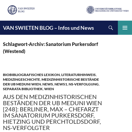
Suchen
VAN SWIETEN BLOG – Infos und News
ZUM
INHALT
PRIMÄ
SPRINGEN
MENÜ
Schlagwort-Archiv: Sanatorium Purkersdorf
(Westend)
BIOBIBLIOGRAFISCHES LEXIKON
,
LITERATURHINWEIS
,
MEDIZINGESCHICHTE
,
MEDIZINHISTORISCHE BESTÄNDE
DER UB MEDUNI WIEN
,
NEWS
,
NEWS1
,
NS-VERFOLGUNG
,
SEPARATA BIBLIOTHEK
,
WIEN
AUS DEN MEDIZINHISTORISCHEN
BESTÄNDEN DER UB MEDUNI WIEN
[248]: BERLINER, MAX – CHEFARZT
IM SANATORIUM PURKERSDORF,
HIETZING UND PERCHTOLDSDORF,
NS-VERFOLGTER