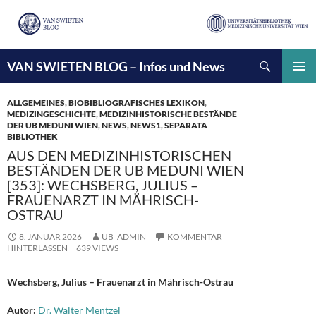
Suchen
VAN SWIETEN BLOG – Infos und News
ZUM
INHALT
PRIMÄ
SPRINGEN
MENÜ
ALLGEMEINES
,
BIOBIBLIOGRAFISCHES LEXIKON
,
MEDIZINGESCHICHTE
,
MEDIZINHISTORISCHE BESTÄNDE
DER UB MEDUNI WIEN
,
NEWS
,
NEWS1
,
SEPARATA
BIBLIOTHEK
AUS DEN MEDIZINHISTORISCHEN
BESTÄNDEN DER UB MEDUNI WIEN
[353]: WECHSBERG, JULIUS –
FRAUENARZT IN MÄHRISCH-
OSTRAU
8. JANUAR 2026
UB_ADMIN
KOMMENTAR
HINTERLASSEN
639 VIEWS
Wechsberg, Julius – Frauenarzt in Mährisch-Ostrau
Autor:
Dr. Walter Mentzel