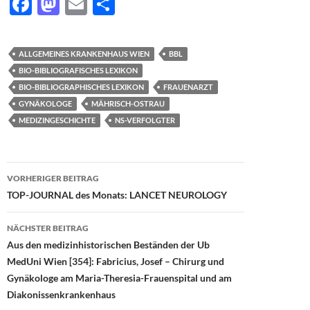
F
M
E
T
ac
as
m
ei
e
to
ail
le
ALLGEMEINES KRANKENHAUS WIEN
BBL
b
d
n
BIO-BIBLIOGRAFISCHES LEXIKON
o
o
BIO-BIBLIOGRAPHISCHES LEXIKON
FRAUENARZT
GYNÄKOLOGE
MÄHRISCH-OSTRAU
o
n
MEDIZINGESCHICHTE
NS-VERFOLGTER
k
Beitragsnavigation
VORHERIGER BEITRAG
TOP-JOURNAL des Monats: LANCET NEUROLOGY
NÄCHSTER BEITRAG
Aus den medizinhistorischen Beständen der Ub
MedUni Wien [354]: Fabricius, Josef – Chirurg und
Gynäkologe am Maria-Theresia-Frauenspital und am
Diakonissenkrankenhaus