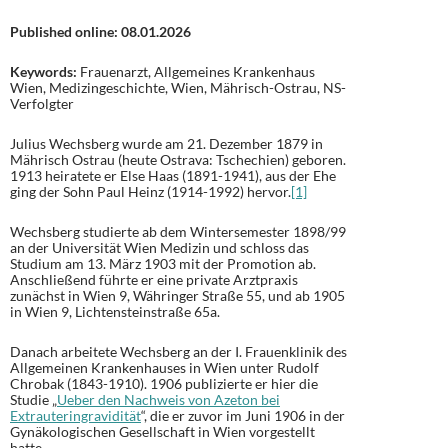
Published online: 08.01.2026
Keywords:
Frauenarzt, Allgemeines Krankenhaus
Wien, Medizingeschichte, Wien, Mährisch-Ostrau, NS-
Verfolgter
Julius Wechsberg wurde am 21. Dezember 1879 in
Mährisch Ostrau (heute Ostrava: Tschechien) geboren.
1913 heiratete er Else Haas (1891-1941), aus der Ehe
ging der Sohn Paul Heinz (1914-1992) hervor.
[1]
Wechsberg studierte ab dem Wintersemester 1898/99
an der Universität Wien Medizin und schloss das
Studium am 13. März 1903 mit der Promotion ab.
Anschließend führte er eine private Arztpraxis
zunächst in Wien 9, Währinger Straße 55, und ab 1905
in Wien 9, Lichtensteinstraße 65a.
Danach arbeitete Wechsberg an der I. Frauenklinik des
Allgemeinen Krankenhauses in Wien unter Rudolf
Chrobak (1843-1910). 1906 publizierte er hier die
Studie „
Ueber den Nachweis von Azeton bei
Extrauteringravidität
“, die er zuvor im Juni 1906 in der
Gynäkologischen Gesellschaft in Wien vorgestellt
hatte.