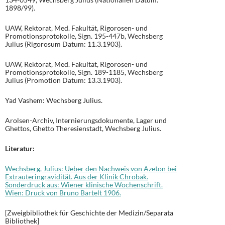
1898/99).
UAW, Rektorat, Med. Fakultät, Rigorosen- und
Promotionsprotokolle, Sign. 195-447b, Wechsberg
Julius (Rigorosum Datum: 11.3.1903).
UAW, Rektorat, Med. Fakultät, Rigorosen- und
Promotionsprotokolle, Sign. 189-1185, Wechsberg
Julius (Promotion Datum: 13.3.1903).
Yad Vashem: Wechsberg Julius.
Arolsen-Archiv, Internierungsdokumente, Lager und
Ghettos, Ghetto Theresienstadt, Wechsberg Julius.
Literatur:
Wechsberg, Julius: Ueber den Nachweis von Azeton bei
Extrauteringravidität. Aus der Klinik Chrobak.
Sonderdruck aus: Wiener klinische Wochenschrift.
Wien: Druck von Bruno Bartelt 1906.
[Zweigbibliothek für Geschichte der Medizin/Separata
Bibliothek]