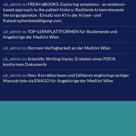
ub_admin
zu
FRESH eBOOKS: Exploring symptoms : an evidence-
based approach to the patient history; Resiliente krisenrelevante
Versorgungsnetze : Einsatz von KI in der Krisen- und
Katastrophenbewältigung uvm;
ub_admin
zu
TOP-LERNPLATTFORMEN für Studierende und
Angehörige der MedUni Wien
ub_admin
zu
Normen-Verfügbarkeit an der MedUni Wien
ub_admin
zu
Scientific Writing Hacks: Erstellen eines PDF/A
konformen Dokuments
ub_admin
zu
Neu: Korrekturlesen und Editieren englischsprachiger
Manuskripte via ENAGO für Angehörige der MedUni Wien