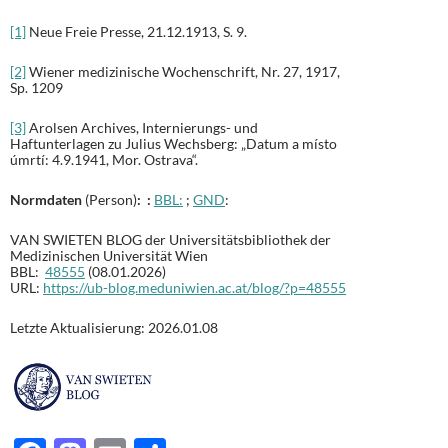
[1]
Neue Freie Presse, 21.12.1913, S. 9.
[2]
Wiener medizinische Wochenschrift, Nr. 27, 1917,
Sp. 1209
[3]
Arolsen Archives, Internierungs- und
Haftunterlagen zu Julius Wechsberg: „Datum a místo
úmrtí: 4.9.1941, Mor. Ostrava“.
Normdaten
(Person)
: :
BBL:
;
GND
:
VAN SWIETEN BLOG der Universitätsbibliothek der
Medizinischen Universität Wien
BBL:
48555
(08.01.2026)
URL:
https://ub-blog.meduniwien.ac.at/blog/?p=48555
Letzte Aktualisierung: 2026.01.08