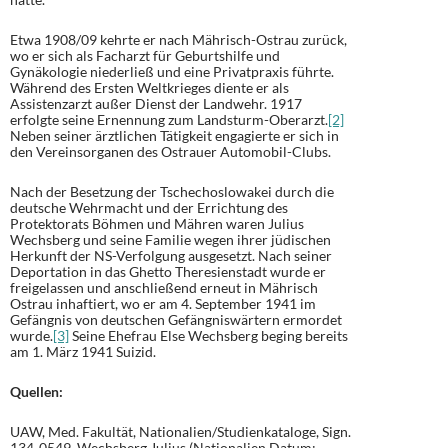
Etwa 1908/09 kehrte er nach Mährisch-Ostrau zurück,
wo er sich als Facharzt für Geburtshilfe und
Gynäkologie niederließ und eine Privatpraxis führte.
Während des Ersten Weltkrieges diente er als
Assistenzarzt außer Dienst der Landwehr. 1917
erfolgte seine Ernennung zum Landsturm-Oberarzt.
[2]
Neben seiner ärztlichen Tätigkeit engagierte er sich in
den Vereinsorganen des Ostrauer Automobil-Clubs.
Nach der Besetzung der Tschechoslowakei durch die
deutsche Wehrmacht und der Errichtung des
Protektorats Böhmen und Mähren waren Julius
Wechsberg und seine Familie wegen ihrer jüdischen
Herkunft der NS-Verfolgung ausgesetzt. Nach seiner
Deportation in das Ghetto Theresienstadt wurde er
freigelassen und anschließend erneut in Mährisch
Ostrau inhaftiert, wo er am 4. September 1941 im
Gefängnis von deutschen Gefängniswärtern ermordet
wurde.
[3]
Seine Ehefrau Else Wechsberg beging bereits
am 1. März 1941 Suizid.
Quellen:
UAW, Med. Fakultät, Nationalien/Studienkataloge, Sign.
134-0549, Wechsberg Julius (Nationalien Datum: