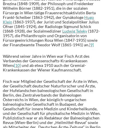
Brezina (1848-1909), der Philosoph und Freidenker
Wilhelm Börner (1882-1951), die in der sozialen
Fürsorge in Wien tätige Frauenrechtsaktivistin Berta
Frankl-Scheiber (1863-1942), der Gynäkologe
Hugo
Klein
(1863-1937), der Jurist und Sozialpolitiker Julius
Ofner (1845-1924), der Radiologe Sigmund Schick
(1868-1928), der Sozialmediziner
Ludwig Teleky
(1872-
1957), die Philanthropin und Organisatorin von
Fürsorgeeinrichtungen Rosa Wien (1847-1935) sowie
der Finanzbeamte Theodor Wolf (1865-1941) an.
[9]
Während seiner Jahre in Wien war Fisch Arzt des
Verbandes der Genossenschafts-Krankenkassen
Wiens
[10]
und ab etwa 1910 auch der Gremial-
Krankenkassen der Wiener Kaufmannschaft.
Fisch war Mitglied der Gesellschaft der Ärzte in Wien,
der Gesellschaft deutscher Naturforscher und Ärzte,
der Hufelandschen balneologischen Gesellschaft in
Berlin, des Zentralverbands der Balneologen
Österreichs in Wien, der königlich-ungarischen
balneologischen Gesellschaft in Budapest, der
Gesellschaft für innere Medizin und Kinderheilkunde,
und der Gesellschaft für physikalische Medizin in Wien.
Publizistisch war er als Redakteur der Balneologischen
Revue (Wien-Berlin) und der „Heilmittel-Revue“ sowie
als Mitarbeiter der „Deutschen Ärzte-Zeitung“ in Berlin