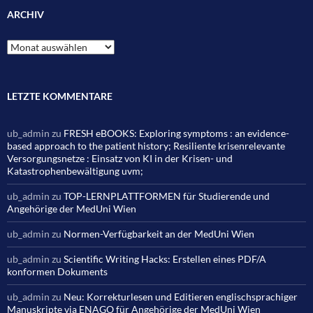
ARCHIV
Archiv
LETZTE KOMMENTARE
ub_admin
zu
FRESH eBOOKS: Exploring symptoms : an evidence-
based approach to the patient history; Resiliente krisenrelevante
Versorgungsnetze : Einsatz von KI in der Krisen- und
Katastrophenbewältigung uvm;
ub_admin
zu
TOP-LERNPLATTFORMEN für Studierende und
Angehörige der MedUni Wien
ub_admin
zu
Normen-Verfügbarkeit an der MedUni Wien
ub_admin
zu
Scientific Writing Hacks: Erstellen eines PDF/A
konformen Dokuments
ub_admin
zu
Neu: Korrekturlesen und Editieren englischsprachiger
Manuskripte via ENAGO für Angehörige der MedUni Wien