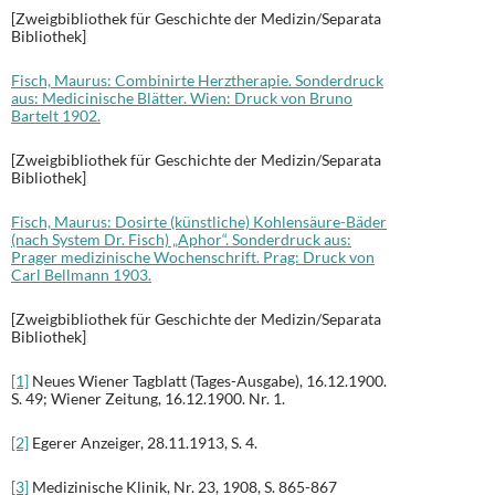
[Zweigbibliothek für Geschichte der Medizin/Separata
Bibliothek]
Fisch, Maurus: Combinirte Herztherapie. Sonderdruck
aus: Medicinische Blätter. Wien: Druck von Bruno
Bartelt 1902.
[Zweigbibliothek für Geschichte der Medizin/Separata
Bibliothek]
Fisch, Maurus: Dosirte (künstliche) Kohlensäure-Bäder
(nach System Dr. Fisch) „Aphor“. Sonderdruck aus:
Prager medizinische Wochenschrift. Prag: Druck von
Carl Bellmann 1903.
[Zweigbibliothek für Geschichte der Medizin/Separata
Bibliothek]
[1]
Neues Wiener Tagblatt (Tages-Ausgabe), 16.12.1900.
S. 49; Wiener Zeitung, 16.12.1900. Nr. 1.
[2]
Egerer Anzeiger, 28.11.1913, S. 4.
[3]
Medizinische Klinik, Nr. 23, 1908, S. 865-867