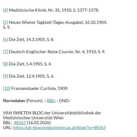
[4]
Medizinische Klinik, Nr. 35, 1910, S. 1377-1378.
[5]
Neues Wiener Tagblatt (Tages-Ausgabe), 16.10.1904,
S. 9.
[6]
Die Zeit, 14.3.1905, S. 8.
[7]
Deutsch-Englischer-Reise Courier, Nr. 4, 1910, S. 9.
[8]
Die Zeit, 5.4.1905, S. 4.
[9]
Die Zeit, 12.4.1905, S. 6.
[10]
Franzensbader Curliste, 1909.
Normdaten
(Person)
: :
BBL
: ; GND:
VAN SWIETEN BLOG der Universitätsbibliothek der
Medizinischen Universität Wien
BBL:
48567
(16.02.2026)
URL:
https://ub-blog.meduniwien.ac.at/blog/?p=48567