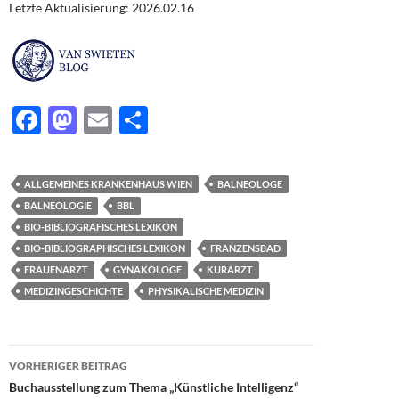
Letzte Aktualisierung: 2026.02.16
F
M
E
T
ac
as
m
ei
e
to
ail
le
ALLGEMEINES KRANKENHAUS WIEN
BALNEOLOGE
b
d
n
BALNEOLOGIE
BBL
o
o
BIO-BIBLIOGRAFISCHES LEXIKON
BIO-BIBLIOGRAPHISCHES LEXIKON
FRANZENSBAD
o
n
FRAUENARZT
GYNÄKOLOGE
KURARZT
k
MEDIZINGESCHICHTE
PHYSIKALISCHE MEDIZIN
Beitragsnavigation
VORHERIGER BEITRAG
Buchausstellung zum Thema „Künstliche Intelligenz“