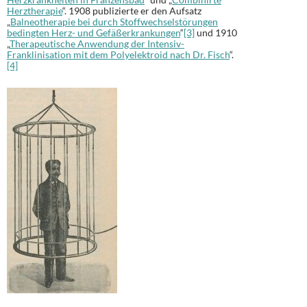
Herztherapie
“. 1908 publizierte er den Aufsatz
„
Balneotherapie bei durch Stoffwechselstörungen
bedingten Herz- und Gefäßerkrankungen
“
[3]
und 1910
„
Therapeutische Anwendung der Intensiv-
Franklinisation mit dem Polyelektroid nach Dr. Fisch
“.
[4]