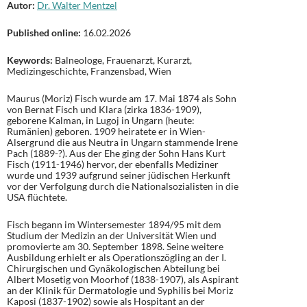
Autor:
Dr. Walter Mentzel
Published online:
16.02.2026
Keywords:
Balneologe, Frauenarzt, Kurarzt,
Medizingeschichte, Franzensbad, Wien
Maurus (Moriz) Fisch wurde am 17. Mai 1874 als Sohn
von Bernat Fisch und Klara (zirka 1836-1909),
geborene Kalman, in Lugoj in Ungarn (heute:
Rumänien) geboren. 1909 heiratete er in Wien-
Alsergrund die aus Neutra in Ungarn stammende Irene
Pach (1889-?). Aus der Ehe ging der Sohn Hans Kurt
Fisch (1911-1946) hervor, der ebenfalls Mediziner
wurde und 1939 aufgrund seiner jüdischen Herkunft
vor der Verfolgung durch die Nationalsozialisten in die
USA flüchtete.
Fisch begann im Wintersemester 1894/95 mit dem
Studium der Medizin an der Universität Wien und
promovierte am 30. September 1898. Seine weitere
Ausbildung erhielt er als Operationszögling an der I.
Chirurgischen und Gynäkologischen Abteilung bei
Albert Mosetig von Moorhof (1838-1907), als Aspirant
an der Klinik für Dermatologie und Syphilis bei Moriz
Kaposi (1837-1902) sowie als Hospitant an der