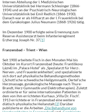
Internen Abteilung der I. Medizinischen
Universitätsklinik bei Hermann Schlesinger (1866-
1934) und an der Psychiatrisch-Neurologischen
Universitätsklinik bei Emil Redlich (1866-1930).
Danach war er als Hilfsarzt an der I. Frauenklinik bei
dem Gynäkologen Julius Neumann (1868-1926) tätig.
Im Dezember 1900 erfolgte seine Ernennung zum
Reserve-Assistenzarzt beim Infanterieregiment
Erzherzog Joseph Nr. 37.
[1]
Franzensbad – Trient – Wien
Seit 1900 arbeitete Fisch in den Monaten Mai bis
Oktober im Kurort Franzensbad (heute: Františkovy
Lázně) im „Palace Hotel“ als „Spezialarzt für Herz-.
Nerven-, und Frauenkrankheiten“, und spezialisierte
sich dort auf physikalische Behandlungsmethoden
(„Schott‘sche-schwedische Heilgymnastik, Oertel’sche
Herzmassage, gynäkologische Massage nach Thure-
Brandt, Herz-Gymnastik und Elektrotherapien). Zuletzt
ordinierte er für seine internationalen Patienten in
dem von ihm errichteten Kurhaus „Villa Dr. Fisch“.
1913 errichtete er in Franzensbad eine weitere
diätisch-physikalische Heilanstalt.
[2]
Darüber
publizierte er die Arbeiten „
Die Behandlung von
Herzkrankheiten in Franzensbad
“ und „
Combinirte