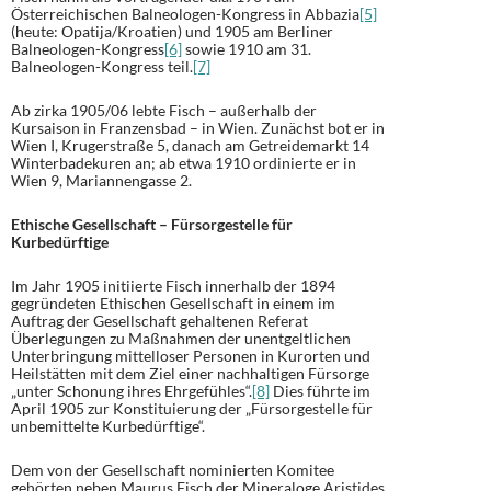
Österreichischen Balneologen-Kongress in Abbazia
[5]
(heute: Opatija/Kroatien) und 1905 am Berliner
Balneologen-Kongress
[6]
sowie 1910 am 31.
Balneologen-Kongress teil.
[7]
Ab zirka 1905/06 lebte Fisch – außerhalb der
Kursaison in Franzensbad – in Wien. Zunächst bot er in
Wien I, Krugerstraße 5, danach am Getreidemarkt 14
Winterbadekuren an; ab etwa 1910 ordinierte er in
Wien 9, Mariannengasse 2.
Ethische Gesellschaft – Fürsorgestelle für
Kurbedürftige
Im Jahr 1905 initiierte Fisch innerhalb der 1894
gegründeten Ethischen Gesellschaft in einem im
Auftrag der Gesellschaft gehaltenen Referat
Überlegungen zu Maßnahmen der unentgeltlichen
Unterbringung mittelloser Personen in Kurorten und
Heilstätten mit dem Ziel einer nachhaltigen Fürsorge
„unter Schonung ihres Ehrgefühles“.
[8]
Dies führte im
April 1905 zur Konstituierung der „Fürsorgestelle für
unbemittelte Kurbedürftige“.
Dem von der Gesellschaft nominierten Komitee
gehörten neben Maurus Fisch der Mineraloge Aristides