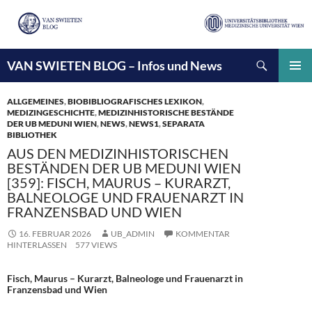
Suchen
VAN SWIETEN BLOG – Infos und News
ZUM
INHALT
PRIMÄ
SPRINGEN
MENÜ
ALLGEMEINES
,
BIOBIBLIOGRAFISCHES LEXIKON
,
MEDIZINGESCHICHTE
,
MEDIZINHISTORISCHE BESTÄNDE
DER UB MEDUNI WIEN
,
NEWS
,
NEWS1
,
SEPARATA
BIBLIOTHEK
AUS DEN MEDIZINHISTORISCHEN
BESTÄNDEN DER UB MEDUNI WIEN
[359]: FISCH, MAURUS – KURARZT,
BALNEOLOGE UND FRAUENARZT IN
FRANZENSBAD UND WIEN
16. FEBRUAR 2026
UB_ADMIN
KOMMENTAR
HINTERLASSEN
577 VIEWS
Fisch, Maurus – Kurarzt, Balneologe und Frauenarzt in
Franzensbad und Wien