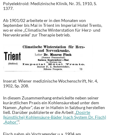
Polyelektroid: Medizinische Klinik, Nr. 35, 1910, S.
1377.
Ab 1901/02 arbeitete er in den Monaten von
September bis Mai in Trient im Imperial Hotel Trento,
wo er eine „Climatische Winterstation für Herz- und
Nervenkranke“ zur Therapie betrieb.
Inserat: Wiener medizinische Wochenschrift, Nr. 4,
1902, Sp. 208.
In diesem Zusammenhang entwickelte neben seiner
kurärztlichen Praxis ein Kohlensäurebad unter dem
Namen „Aphor“, das er in Hallein in Salzburg herstellen
ließ. Darüber publizierte er die Arbeit „
Dosirte
(künstliche) Kohlensäure-Bäder (nach System Dr. Fisch)
„Aphor“
“.
Fisch nahm als Vortragender u.a. 1904 am