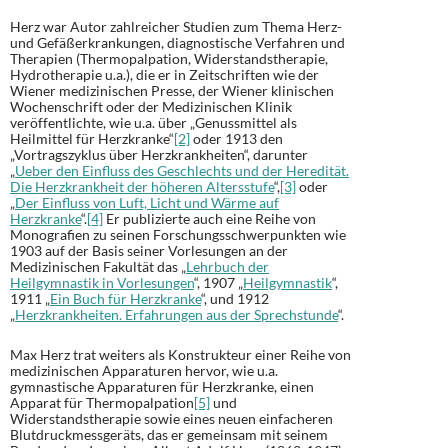
Herz war Autor zahlreicher Studien zum Thema Herz-
und Gefäßerkrankungen, diagnostische Verfahren und
Therapien (Thermopalpation, Widerstandstherapie,
Hydrotherapie u.a.), die er in Zeitschriften wie der
Wiener medizinischen Presse, der Wiener klinischen
Wochenschrift oder der Medizinischen Klinik
veröffentlichte, wie u.a. über „Genussmittel als
Heilmittel für Herzkranke“
[2]
oder 1913 den
„Vortragszyklus über Herzkrankheiten“, darunter
„
Ueber den Einfluss des Geschlechts und der Heredität.
Die Herzkrankheit der höheren Altersstufe
“,
[3]
oder
„
Der Einfluss von Luft, Licht und Wärme auf
Herzkranke
“.
[4]
Er publizierte auch eine Reihe von
Monografien zu seinen Forschungsschwerpunkten wie
1903 auf der Basis seiner Vorlesungen an der
Medizinischen Fakultät das „
Lehrbuch der
Heilgymnastik in Vorlesungen
“, 1907 „
Heilgymnastik
“,
1911 „
Ein Buch für Herzkranke
“, und 1912
„
Herzkrankheiten. Erfahrungen aus der Sprechstunde
“.
Max Herz trat weiters als Konstrukteur einer Reihe von
medizinischen Apparaturen hervor, wie u.a.
gymnastische Apparaturen für Herzkranke, einen
Apparat für Thermopalpation
[5]
und
Widerstandstherapie sowie eines neuen einfacheren
Blutdruckmessgeräts, das er gemeinsam mit seinem