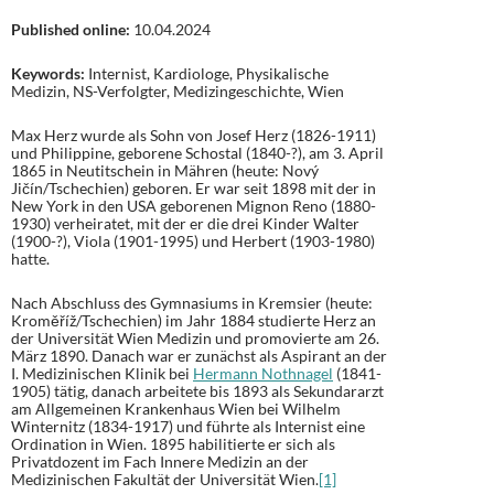
Published online:
10.04.2024
Keywords:
Internist, Kardiologe, Physikalische
Medizin, NS-Verfolgter, Medizingeschichte, Wien
Max Herz wurde als Sohn von Josef Herz (1826-1911)
und Philippine, geborene Schostal (1840-?), am 3. April
1865 in Neutitschein in Mähren (heute: Nový
Jičín/Tschechien) geboren. Er war seit 1898 mit der in
New York in den USA geborenen Mignon Reno (1880-
1930) verheiratet, mit der er die drei Kinder Walter
(1900-?), Viola (1901-1995) und Herbert (1903-1980)
hatte.
Nach Abschluss des Gymnasiums in Kremsier (heute:
Kroměříž/Tschechien) im Jahr 1884 studierte Herz an
der Universität Wien Medizin und promovierte am 26.
März 1890. Danach war er zunächst als Aspirant an der
I. Medizinischen Klinik bei
Hermann Nothnagel
(1841-
1905) tätig, danach arbeitete bis 1893 als Sekundararzt
am Allgemeinen Krankenhaus Wien bei Wilhelm
Winternitz (1834-1917) und führte als Internist eine
Ordination in Wien. 1895 habilitierte er sich als
Privatdozent im Fach Innere Medizin an der
Medizinischen Fakultät der Universität Wien.
[1]