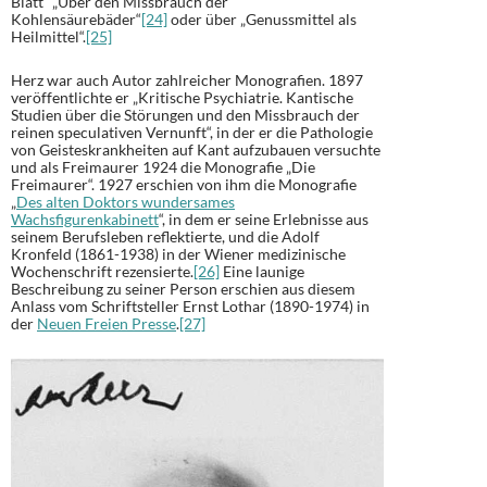
Blatt“ „Über den Missbrauch der
Kohlensäurebäder“
[24]
oder über „Genussmittel als
Heilmittel“.
[25]
Herz war auch Autor zahlreicher Monografien. 1897
veröffentlichte er „Kritische Psychiatrie. Kantische
Studien über die Störungen und den Missbrauch der
reinen speculativen Vernunft“, in der er die Pathologie
von Geisteskrankheiten auf Kant aufzubauen versuchte
und als Freimaurer 1924 die Monografie „Die
Freimaurer“. 1927 erschien von ihm die Monografie
„
Des alten Doktors wundersames
Wachsfigurenkabinett
“, in dem er seine Erlebnisse aus
seinem Berufsleben reflektierte, und die Adolf
Kronfeld (1861-1938) in der Wiener medizinische
Wochenschrift rezensierte.
[26]
Eine launige
Beschreibung zu seiner Person erschien aus diesem
Anlass vom Schriftsteller Ernst Lothar (1890-1974) in
der
Neuen Freien Presse
.
[27]