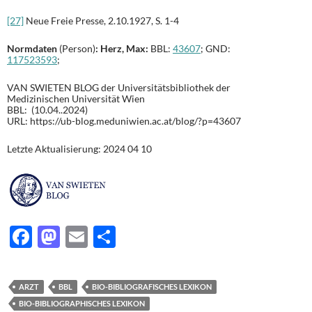
[27]
Neue Freie Presse, 2.10.1927, S. 1-4
Normdaten
(Person)
: Herz, Max:
BBL:
43607
; GND:
117523593
;
VAN SWIETEN BLOG der Universitätsbibliothek der
Medizinischen Universität Wien
BBL: (10.04..2024)
URL: https://ub-blog.meduniwien.ac.at/blog/?p=43607
Letzte Aktualisierung: 2024 04 10
F
M
E
T
ac
as
m
ei
e
to
ail
le
ARZT
BBL
BIO-BIBLIOGRAFISCHES LEXIKON
b
d
n
BIO-BIBLIOGRAPHISCHES LEXIKON