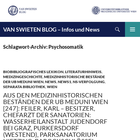
Suchen
VAN SWIETEN BLOG – Infos und News
ZUM
INHALT
PRIMÄ
SPRINGEN
MENÜ
Schlagwort-Archiv: Psychosomatik
BIOBIBLIOGRAFISCHES LEXIKON
,
LITERATURHINWEIS
,
MEDIZINGESCHICHTE
,
MEDIZINHISTORISCHE BESTÄNDE
DER UB MEDUNI WIEN
,
NEWS
,
NEWS1
,
NS-VERFOLGUNG
,
SEPARATA BIBLIOTHEK
,
WIEN
AUS DEN MEDIZINHISTORISCHEN
BESTÄNDEN DER UB MEDUNI WIEN
[247]: FEILER, KARL – BESITZER,
CHEFARZT DER SANATORIEN:
WASSERHEILANSTALT JUDENDORF
BEI GRAZ, PURKERSDORF
(WESTEND), PARKSANATORIUM