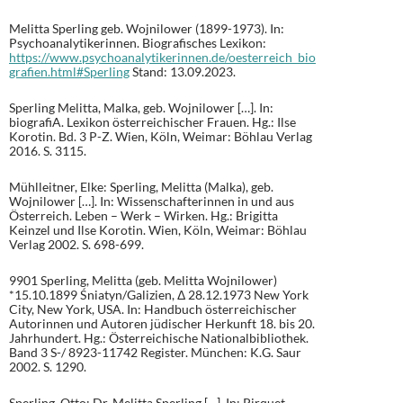
Melitta Sperling geb. Wojnilower (1899-1973). In:
Psychoanalytikerinnen. Biografisches Lexikon:
https://www.psychoanalytikerinnen.de/oesterreich_bio
grafien.html#Sperling
Stand: 13.09.2023.
Sperling Melitta, Malka, geb. Wojnilower […]. In:
biografiA. Lexikon österreichischer Frauen. Hg.: Ilse
Korotin. Bd. 3 P-Z. Wien, Köln, Weimar: Böhlau Verlag
2016. S. 3115.
Mühlleitner, Elke: Sperling, Melitta (Malka), geb.
Wojnilower […]. In: Wissenschafterinnen in und aus
Österreich. Leben – Werk – Wirken. Hg.: Brigitta
Keinzel und Ilse Korotin. Wien, Köln, Weimar: Böhlau
Verlag 2002. S. 698-699.
9901 Sperling, Melitta (geb. Melitta Wojnilower)
*15.10.1899 Śniatyn/Galizien, Δ 28.12.1973 New York
City, New York, USA. In: Handbuch österreichischer
Autorinnen und Autoren jüdischer Herkunft 18. bis 20.
Jahrhundert. Hg.: Österreichische Nationalbibliothek.
Band 3 S-/ 8923-11742 Register. München: K.G. Saur
2002. S. 1290.
Sperling, Otto: Dr. Melitta Sperling […]. In: Pirquet