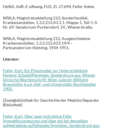
OeStA, AdR, E-uReang, FLD, Zl. 27.694, Feiler Adele.
WStLA, Magistratsabteilung 213, Sonderfaszikel,
Krankenanstalten, 1.3.2.213.A3.1.1, Mappe 1, Teil 1-3:
Nr. 69: Sanatorium Purkersdorf, 14., Wienerstraße.
WStLA, Magistratsabteilung 212, Ausgeschiedene
Krankenanstalten, 1.3.2.212.A23.19/4 –
Parksanatorium Hietzing, 1934-1951.
Literatur:
Feiler, Karl: Ein Plessimeter zur Unterscheidung
feinerer Schalldifferenzen. Sonderdruck aus: Wiener
klinische Wochenschrift. Wien, Leipzig: Wilhelm
Braumüller k.u.k. Hof- und Universitäts-Buchhändler
1905.
[Zweigbibliothek für Geschichte der Medizin/Separata
Bibliothek]
Feiler, Karl: Über zwei instruktive Fälle
Sympathicusneurose und über ein bei denselben
aufgetretenes auffallendes Symptom. Sonderdruck aus: