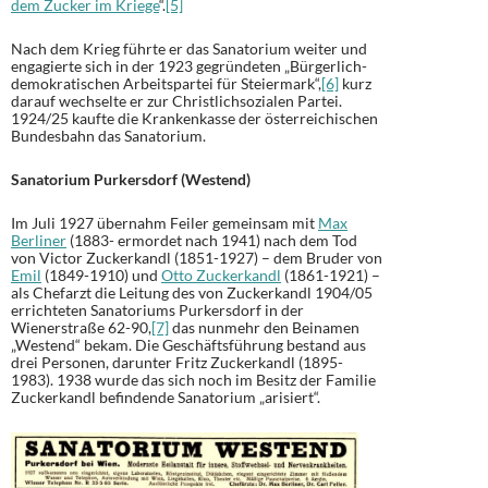
dem Zucker im Kriege
“.
[5]
Nach dem Krieg führte er das Sanatorium weiter und
engagierte sich in der 1923 gegründeten „Bürgerlich-
demokratischen Arbeitspartei für Steiermark“,
[6]
kurz
darauf wechselte er zur Christlichsozialen Partei.
1924/25 kaufte die Krankenkasse der österreichischen
Bundesbahn das Sanatorium.
Sanatorium Purkersdorf (Westend)
Im Juli 1927 übernahm Feiler gemeinsam mit
Max
Berliner
(1883- ermordet nach 1941) nach dem Tod
von Victor Zuckerkandl (1851-1927) – dem Bruder von
Emil
(1849-1910) und
Otto Zuckerkandl
(1861-1921) –
als Chefarzt die Leitung des von Zuckerkandl 1904/05
errichteten Sanatoriums Purkersdorf in der
Wienerstraße 62-90,
[7]
das nunmehr den Beinamen
„Westend“ bekam. Die Geschäftsführung bestand aus
drei Personen, darunter Fritz Zuckerkandl (1895-
1983). 1938 wurde das sich noch im Besitz der Familie
Zuckerkandl befindende Sanatorium „arisiert“.