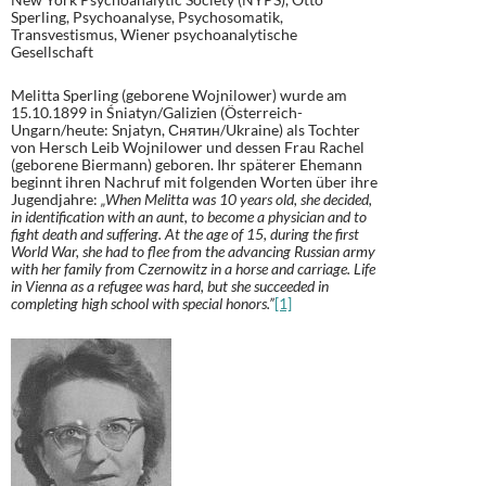
Sperling, Psychoanalyse, Psychosomatik,
Transvestismus, Wiener psychoanalytische
Gesellschaft
Melitta Sperling (geborene Wojnilower) wurde am
15.10.1899 in Śniatyn/Galizien (Österreich-
Ungarn/heute: Snjatyn, Снятин/Ukraine) als Tochter
von Hersch Leib Wojnilower und dessen Frau Rachel
(geborene Biermann) geboren. Ihr späterer Ehemann
beginnt ihren Nachruf mit folgenden Worten über ihre
Jugendjahre:
„When Melitta was 10 years old, she decided,
in identification with an aunt, to become a physician and to
fight death and suffering. At the age of 15, during the first
World War, she had to flee from the advancing Russian army
with her family from Czernowitz in a horse and carriage. Life
in Vienna as a refugee was hard, but she succeeded in
completing high school with special honors.”
[1]