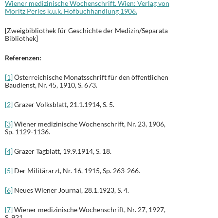
Wiener medizinische Wochenschrift. Wien: Verlag von
Moritz Perles k.u.k. Hofbuchhandlung 1906.
[Zweigbibliothek für Geschichte der Medizin/Separata
Bibliothek]
Referenzen:
[1]
Österreichische Monatsschrift für den öffentlichen
Baudienst, Nr. 45, 1910, S. 673.
[2]
Grazer Volksblatt, 21.1.1914, S. 5.
[3]
Wiener medizinische Wochenschrift, Nr. 23, 1906,
Sp. 1129-1136.
[4]
Grazer Tagblatt, 19.9.1914, S. 18.
[5]
Der Militärarzt, Nr. 16, 1915, Sp. 263-266.
[6]
Neues Wiener Journal, 28.1.1923, S. 4.
[7]
Wiener medizinische Wochenschrift, Nr. 27, 1927,
S. 921.