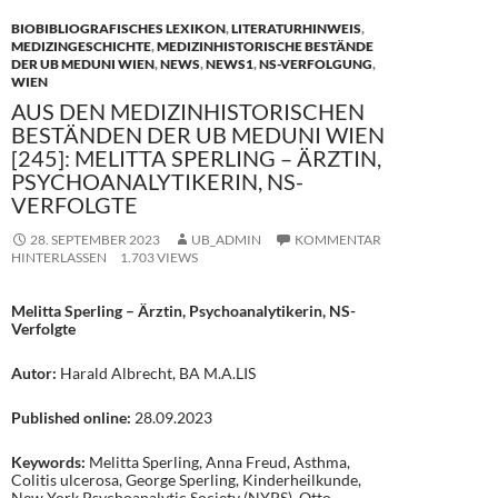
BIOBIBLIOGRAFISCHES LEXIKON
,
LITERATURHINWEIS
,
MEDIZINGESCHICHTE
,
MEDIZINHISTORISCHE BESTÄNDE
DER UB MEDUNI WIEN
,
NEWS
,
NEWS1
,
NS-VERFOLGUNG
,
WIEN
AUS DEN MEDIZINHISTORISCHEN
BESTÄNDEN DER UB MEDUNI WIEN
[245]: MELITTA SPERLING – ÄRZTIN,
PSYCHOANALYTIKERIN, NS-
VERFOLGTE
28. SEPTEMBER 2023
UB_ADMIN
KOMMENTAR
HINTERLASSEN
1.703 VIEWS
Melitta Sperling – Ärztin, Psychoanalytikerin, NS-
Verfolgte
Autor:
Harald Albrecht, BA M.A.LIS
Published online:
28.09.2023
Keywords:
Melitta Sperling, Anna Freud, Asthma,
Colitis ulcerosa, George Sperling, Kinderheilkunde,
New York Psychoanalytic Society (NYPS), Otto