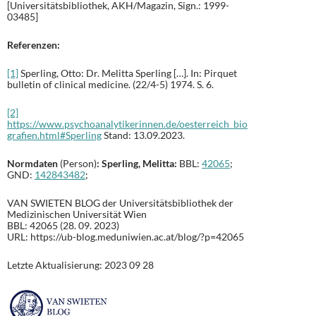
[Universitätsbibliothek, AKH/Magazin, Sign.: 1999-
03485]
Referenzen:
[1]
Sperling, Otto: Dr. Melitta Sperling […]. In: Pirquet
bulletin of clinical medicine. (22/4-5) 1974. S. 6.
[2]
https://www.psychoanalytikerinnen.de/oesterreich_bio
grafien.html#Sperling
Stand: 13.09.2023.
Normdaten
(Person)
:
Sperling, Melitta
:
BBL:
42065
;
GND:
142843482
;
VAN SWIETEN BLOG der Universitätsbibliothek der
Medizinischen Universität Wien
BBL: 42065 (28. 09. 2023)
URL: https://ub-blog.meduniwien.ac.at/blog/?p=42065
Letzte Aktualisierung: 2023 09 28