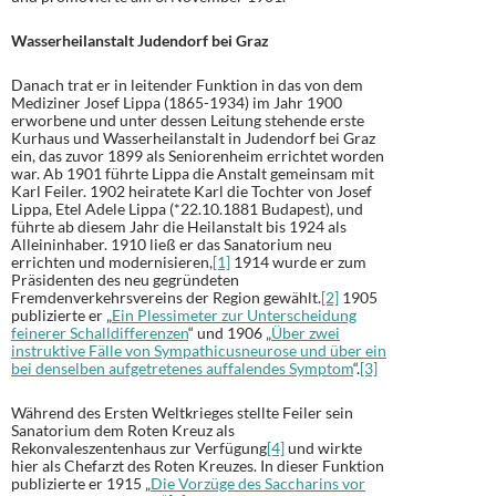
Wasserheilanstalt Judendorf bei Graz
Danach trat er in leitender Funktion in das von dem
Mediziner Josef Lippa (1865-1934) im Jahr 1900
erworbene und unter dessen Leitung stehende erste
Kurhaus und Wasserheilanstalt in Judendorf bei Graz
ein, das zuvor 1899 als Seniorenheim errichtet worden
war. Ab 1901 führte Lippa die Anstalt gemeinsam mit
Karl Feiler. 1902 heiratete Karl die Tochter von Josef
Lippa, Etel Adele Lippa (*22.10.1881 Budapest), und
führte ab diesem Jahr die Heilanstalt bis 1924 als
Alleininhaber. 1910 ließ er das Sanatorium neu
errichten und modernisieren,
[1]
1914 wurde er zum
Präsidenten des neu gegründeten
Fremdenverkehrsvereins der Region gewählt.
[2]
1905
publizierte er „
Ein Plessimeter zur Unterscheidung
feinerer Schalldifferenzen
“ und 1906 „
Über zwei
instruktive Fälle von Sympathicusneurose und über ein
bei denselben aufgetretenes auffalendes Symptom
“.
[3]
Während des Ersten Weltkrieges stellte Feiler sein
Sanatorium dem Roten Kreuz als
Rekonvaleszentenhaus zur Verfügung
[4]
und wirkte
hier als Chefarzt des Roten Kreuzes. In dieser Funktion
publizierte er 1915 „
Die Vorzüge des Saccharins vor