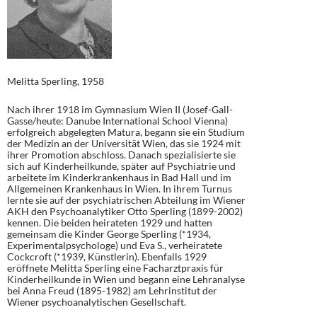
Melitta Sperling, 1958
Nach ihrer 1918 im Gymnasium Wien II (Josef-Gall-
Gasse/heute: Danube International School Vienna)
erfolgreich abgelegten Matura, begann sie ein Studium
der Medizin an der Universität Wien, das sie 1924 mit
ihrer Promotion abschloss. Danach spezialisierte sie
sich auf Kinderheilkunde, später auf Psychiatrie und
arbeitete im Kinderkrankenhaus in Bad Hall und im
Allgemeinen Krankenhaus in Wien. In ihrem Turnus
lernte sie auf der psychiatrischen Abteilung im Wiener
AKH den Psychoanalytiker Otto Sperling (1899-2002)
kennen. Die beiden heirateten 1929 und hatten
gemeinsam die Kinder George Sperling (*1934,
Experimentalpsychologe) und Eva S., verheiratete
Cockcroft (*1939, Künstlerin). Ebenfalls 1929
eröffnete Melitta Sperling eine Facharztpraxis für
Kinderheilkunde in Wien und begann eine Lehranalyse
bei Anna Freud (1895-1982) am Lehrinstitut der
Wiener psychoanalytischen Gesellschaft.