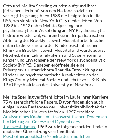
Otto und Melitta Sperling wurden aufgrund ihrer
jüdischen Herkunft von den Nationalsozialisten
verfolgt. Es gelang ihnen 1938 die Emigration in die
USA, wo sie sich in New York City niederließen. Von
1939 bis 1942 nahm Melitta Sperling ihre
psychoanalytische Ausbildung am NY Psychoanalytic
Institute wieder auf, während sie in der pädiatrischen
Abteilung des Brooklyn Jewish Hospital arbeitete. Sie
initiierte die Gründung der Kinderpsychiatrischen
Klinik am Brooklyn Jewish Hospital und wurde zuerst
Mitglied, dann Lehranalytikerin und Supervisorin für
Kinder und Erwachsene der New York Psychoanalytic
Society (NYPS). Daneben eröffnete sie eine
Privatpraxis, unterrichtete über die Entwicklung des
Kindes und psychosomatische Krankheiten an der
Kings County Medical Society und lehrte von 1949 bis
1970 Psychiatrie an der University of New York.
Melitta Sperling veröffentlichte im Laufe ihrer Karriere
75 wissenschaftliche Papers. Davon finden sich auch
einige in den Beständen der Universitätsbibliothek der
Medizinischen Universität Wien. 1967 erschien:
Analyse eines Knaben mit transvestitischen Tendenzen.
Ein Beitrag zur Genese und Dynamik des
Transvestitismus.
1969 wurde folgende beiden Texte in
deutscher Übersetzung veröffentlicht:
Psychotherapeutische Aspekte des kindlichen