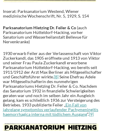
Inserat: Parksanatorium Westend, Wiener
medizinische Wochenschrift, Nr. 5, 1929, S. 154
Parksanatorium Hietzing Dr. Feiler & Co
(auch
Parksanatorium Hütteldorf-Hacking, vorher
Sanatorium und Wasserheilanstalt Bellevue für
Nervenkranke)
1930 erwarb Feiler aus der Verlassenschaft von Viktor
Zuckerkandl, das 1905 eröffnete und 1913 von Viktor
und seiner Frau Paula Zuckerkandl erworbene
Parksanatorium Hütteldorf-Hacking, wo bereits seit
1911/1912 der Arzt Max Berliner als Mitgesellschafter
und Geschäftsführer wirkte.
[8]
Seine Ehefrau Adele
war Mitgesellschafterin des nunmehrigen
Parksanatoriums Hietzing Dr. Feiler & Co. Nachdem
das Sanatorium 1932 in finanzielle Schwierigkeiten
geraten war und noch im selben Jahr ein Ausgleich
gelang, kam es schließlich 1936 zur Versteigerung des
Betriebes. 1933 publizierte Feiler „
Ein Fall von
jahrelang symptomlos verlaufender Pachymeningitis
haemorrhagica interna mit tödlichem Ausgang
“.
[9]