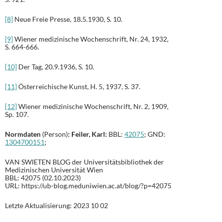
[8]
Neue Freie Presse, 18.5.1930, S. 10.
[9]
Wiener medizinische Wochenschrift, Nr. 24, 1932,
S. 664-666.
[10]
Der Tag, 20.9.1936, S. 10.
[11]
Österreichische Kunst, H. 5, 1937, S. 37.
[12]
Wiener medizinische Wochenschrift, Nr. 2, 1909,
Sp. 107.
Normdaten
(Person)
:
Feiler, Karl
:
BBL:
42075
; GND:
1304700151
;
VAN SWIETEN BLOG der Universitätsbibliothek der
Medizinischen Universität Wien
BBL: 42075 (02.10.2023)
URL: https://ub-blog.meduniwien.ac.at/blog/?p=42075
Letzte Aktualisierung: 2023 10 02