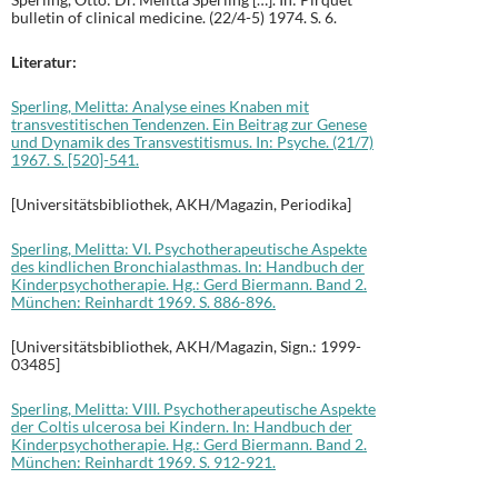
bulletin of clinical medicine. (22/4-5) 1974. S. 6.
Literatur:
Sperling, Melitta: Analyse eines Knaben mit
transvestitischen Tendenzen. Ein Beitrag zur Genese
und Dynamik des Transvestitismus. In: Psyche. (21/7)
1967. S. [520]-541.
[Universitätsbibliothek, AKH/Magazin, Periodika]
Sperling, Melitta: VI. Psychotherapeutische Aspekte
des kindlichen Bronchialasthmas. In: Handbuch der
Kinderpsychotherapie. Hg.: Gerd Biermann. Band 2.
München: Reinhardt 1969. S. 886-896.
[Universitätsbibliothek, AKH/Magazin, Sign.: 1999-
03485]
Sperling, Melitta: VIII. Psychotherapeutische Aspekte
der Coltis ulcerosa bei Kindern. In: Handbuch der
Kinderpsychotherapie. Hg.: Gerd Biermann. Band 2.
München: Reinhardt 1969. S. 912-921.