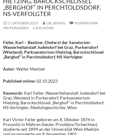
HIETZING, BAROCKSCHLÖSSEL
„BERGHOF“ IN PERCHTOLDSDORF,
NS-VERFOLGTER
2. OKTOBER 2023
UB_ADMIN
KOMMENTAR
HINTERLASSEN
1.833 VIEWS
Feiler, Karl – Besitzer, Chefarzt der Sanatorien:
Wasserheilanstalt Judendorf bei Graz, Purkersdorf
(Westend), Parksanatorium Hietzing, Barockschlössel
„Berghof“ in Perchtoldsdorf, NS-Verfolgter
Autor:
Walter Mentzel
Published online:
02.10.2023
Keywords:
Karl Feiler, Wasserheilanstalt Judendorf bei
Graz, Westend in Purkersdorf, Parksanatorium
Hietzing, Barockschlössel „Berghof“ in Perchtoldsdorf,
NS-Verfolgter, Medizingeschichte, Wien
Karl Victor Feiler geboren am 8. Oktober 1874 in
Prossnitz in Mähren (heute: Prostějov/Tschechien),
studierte seit 1894 an der Universität Wien Medizin
und promovierte am 8. November 1901.