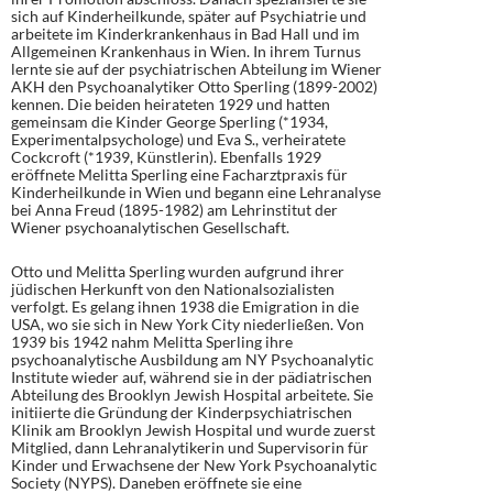
sich auf Kinderheilkunde, später auf Psychiatrie und
arbeitete im Kinderkrankenhaus in Bad Hall und im
Allgemeinen Krankenhaus in Wien. In ihrem Turnus
lernte sie auf der psychiatrischen Abteilung im Wiener
AKH den Psychoanalytiker Otto Sperling (1899-2002)
kennen. Die beiden heirateten 1929 und hatten
gemeinsam die Kinder George Sperling (*1934,
Experimentalpsychologe) und Eva S., verheiratete
Cockcroft (*1939, Künstlerin). Ebenfalls 1929
eröffnete Melitta Sperling eine Facharztpraxis für
Kinderheilkunde in Wien und begann eine Lehranalyse
bei Anna Freud (1895-1982) am Lehrinstitut der
Wiener psychoanalytischen Gesellschaft.
Otto und Melitta Sperling wurden aufgrund ihrer
jüdischen Herkunft von den Nationalsozialisten
verfolgt. Es gelang ihnen 1938 die Emigration in die
USA, wo sie sich in New York City niederließen. Von
1939 bis 1942 nahm Melitta Sperling ihre
psychoanalytische Ausbildung am NY Psychoanalytic
Institute wieder auf, während sie in der pädiatrischen
Abteilung des Brooklyn Jewish Hospital arbeitete. Sie
initiierte die Gründung der Kinderpsychiatrischen
Klinik am Brooklyn Jewish Hospital und wurde zuerst
Mitglied, dann Lehranalytikerin und Supervisorin für
Kinder und Erwachsene der New York Psychoanalytic
Society (NYPS). Daneben eröffnete sie eine