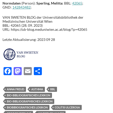
Normdaten
(Person)
:
Sperling, Melitta
:
BBL:
42065
;
GND:
142843482
;
VAN SWIETEN BLOG der Universitätsbibliothek der
Medizinischen Universität Wien
BBL: 42065 (28. 09. 2023)
URL: https://ub-blog.meduniwien.ac.at/blog/?p=42065
Letzte Aktualisierung: 2023 09 28
F
M
E
T
ac
as
m
ei
e
to
ail
le
ANNA FREUD
ASTHMA
BBL
b
d
n
BIO-BIBLIOGRAFISCHES LEXIKON
o
o
BIO-BIBLIOGRAPHISCHES LEXIKON
BIOBIBIOGRAFISCHES LEXIKON
COLITIS ULCEROSA
o
n