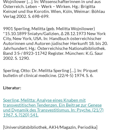
Wojnilower […]. In: Wissenschafterinnen in und aus
Österreich. Leben – Werk – Wirken. Hg.: Brigitta
Keinzel und Ilse Korotin. Wien, Köln, Weimar: Böhlau
Verlag 2002. S. 698-699.
9901 Sperling, Melitta (geb. Melitta Wojnilower)
*15.10.1899 Śniatyn/Galizien, Δ 28.12.1973 New York
City, New York, USA. In: Handbuch österreichischer
Autorinnen und Autoren jüdischer Herkunft 18. bis 20.
Jahrhundert. Hg.: Österreichische Nationalbibliothek.
Band 3 S-/ 8923-11742 Register. München: K.G. Saur
2002. S. 1290.
Sperling, Otto: Dr. Melitta Sperling […]. In: Pirquet
bulletin of clinical medicine. (22/4-5) 1974. S. 6.
Literatur:
Sperling, Melitta: Analyse eines Knaben mit
transvestitischen Tendenzen. Ein Beitrag zur Genese
und Dynamik des Transvestitismus. In: Psyche. (21/7)
1967. S. [520]-541.
[Universitätsbibliothek, AKH/Magazin, Periodika]