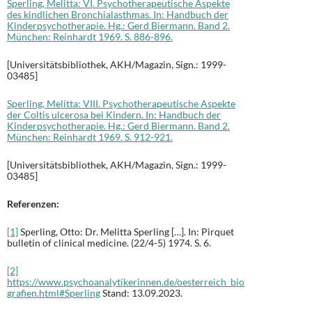
Sperling, Melitta: VI. Psychotherapeutische Aspekte
des kindlichen Bronchialasthmas. In: Handbuch der
Kinderpsychotherapie. Hg.: Gerd Biermann. Band 2.
München: Reinhardt 1969. S. 886-896.
[Universitätsbibliothek, AKH/Magazin, Sign.: 1999-
03485]
Sperling, Melitta: VIII. Psychotherapeutische Aspekte
der Coltis ulcerosa bei Kindern. In: Handbuch der
Kinderpsychotherapie. Hg.: Gerd Biermann. Band 2.
München: Reinhardt 1969. S. 912-921.
[Universitätsbibliothek, AKH/Magazin, Sign.: 1999-
03485]
Referenzen:
[1]
Sperling, Otto: Dr. Melitta Sperling […]. In: Pirquet
bulletin of clinical medicine. (22/4-5) 1974. S. 6.
[2]
https://www.psychoanalytikerinnen.de/oesterreich_bio
grafien.html#Sperling
Stand: 13.09.2023.