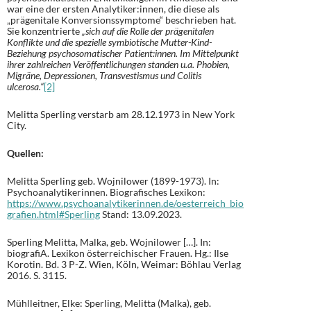
war eine der ersten Analytiker:innen, die diese als
„prägenitale Konversionssymptome“ beschrieben hat.
Sie konzentrierte
„sich auf die Rolle der prägenitalen
Konflikte und die spezielle symbiotische Mutter-Kind-
Beziehung psychosomatischer Patient:innen. Im Mittelpunkt
ihrer zahlreichen Veröffentlichungen standen u.a. Phobien,
Migräne, Depressionen, Transvestismus und Colitis
ulcerosa.“
[2]
Melitta Sperling verstarb am 28.12.1973 in New York
City.
Quellen:
Melitta Sperling geb. Wojnilower (1899-1973). In:
Psychoanalytikerinnen. Biografisches Lexikon:
https://www.psychoanalytikerinnen.de/oesterreich_bio
grafien.html#Sperling
Stand: 13.09.2023.
Sperling Melitta, Malka, geb. Wojnilower […]. In:
biografiA. Lexikon österreichischer Frauen. Hg.: Ilse
Korotin. Bd. 3 P-Z. Wien, Köln, Weimar: Böhlau Verlag
2016. S. 3115.
Mühlleitner, Elke: Sperling, Melitta (Malka), geb.