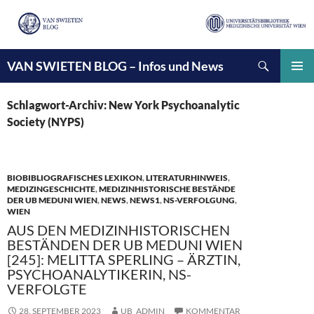
Suchen
VAN SWIETEN BLOG – Infos und News
ZUM
INHALT
PRIMÄ
SPRINGEN
MENÜ
Schlagwort-Archiv: New York Psychoanalytic
Society (NYPS)
BIOBIBLIOGRAFISCHES LEXIKON
,
LITERATURHINWEIS
,
MEDIZINGESCHICHTE
,
MEDIZINHISTORISCHE BESTÄNDE
DER UB MEDUNI WIEN
,
NEWS
,
NEWS1
,
NS-VERFOLGUNG
,
WIEN
AUS DEN MEDIZINHISTORISCHEN
BESTÄNDEN DER UB MEDUNI WIEN
[245]: MELITTA SPERLING – ÄRZTIN,
PSYCHOANALYTIKERIN, NS-
VERFOLGTE
28. SEPTEMBER 2023
UB_ADMIN
KOMMENTAR