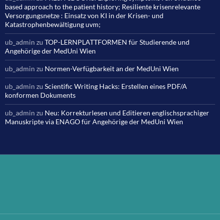
based approach to the patient history; Resiliente krisenrelevante
Versorgungsnetze : Einsatz von KI in der Krisen- und
Katastrophenbewältigung uvm;
ub_admin
zu
TOP-LERNPLATTFORMEN für Studierende und
Angehörige der MedUni Wien
ub_admin
zu
Normen-Verfügbarkeit an der MedUni Wien
ub_admin
zu
Scientific Writing Hacks: Erstellen eines PDF/A
konformen Dokuments
ub_admin
zu
Neu: Korrekturlesen und Editieren englischsprachiger
Manuskripte via ENAGO für Angehörige der MedUni Wien