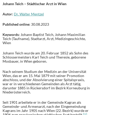
Johann Teich – Städtischer Arzt in Wien
Autor:
Dr. Walter Mentzel
Published online:
30.08.2023
Keywords:
Johann Baptist Teich, Johann Maximilian
Teich (Taufname), Stadtarzt, Arzt, Medizingeschichte,
Wien
Johann Teich wurde am 20. Februar 1852 als Sohn des
Schlossermeisters Karl Teich und Theresie, geborene
Mosbauer, in Wien geboren.
Nach seinem Studium der Medizin an der Universität
Wien, das er am 15. Mai 1879 mit seiner Promotion
abschloss, und der Absolvierung einer Spitalspraxis,
war er in verschiedenen Gemeinden als Arzt tätig,
darunter 1885 in Rückersdorf im Bezirk Korneuburg in
Niederösterreich.
Seit 1901 arbeitete er in der Gemeinde Kagran als
Gemeinde- und Armenarzt, nach der Eingemeindung
Kagrans im Jahr 1905 nach Wien (22. Bezirk) wurde er
1906 zum provisorischen städtischen Arzt bestellt.
[1]