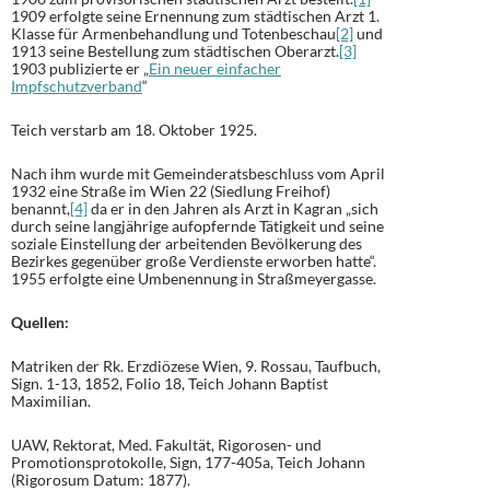
1909 erfolgte seine Ernennung zum städtischen Arzt 1.
Klasse für Armenbehandlung und Totenbeschau
[2]
und
1913 seine Bestellung zum städtischen Oberarzt.
[3]
1903 publizierte er „
Ein neuer einfacher
Impfschutzverband
“
Teich verstarb am 18. Oktober 1925.
Nach ihm wurde mit Gemeinderatsbeschluss vom April
1932 eine Straße im Wien 22 (Siedlung Freihof)
benannt,
[4]
da er in den Jahren als Arzt in Kagran „sich
durch seine langjährige aufopfernde Tätigkeit und seine
soziale Einstellung der arbeitenden Bevölkerung des
Bezirkes gegenüber große Verdienste erworben hatte“.
1955 erfolgte eine Umbenennung in Straßmeyergasse.
Quellen:
Matriken der Rk. Erzdiözese Wien, 9. Rossau, Taufbuch,
Sign. 1-13, 1852, Folio 18, Teich Johann Baptist
Maximilian.
UAW, Rektorat, Med. Fakultät, Rigorosen- und
Promotionsprotokolle, Sign, 177-405a, Teich Johann
(Rigorosum Datum: 1877).