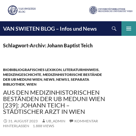
Suchen
VAN SWIETEN BLOG – Infos und News
ZUM
INHALT
PRIMÄ
SPRINGEN
MENÜ
Schlagwort-Archiv: Johann Baptist Teich
BIOBIBLIOGRAFISCHES LEXIKON
,
LITERATURHINWEIS
,
MEDIZINGESCHICHTE
,
MEDIZINHISTORISCHE BESTÄNDE
DER UB MEDUNI WIEN
,
NEWS
,
NEWS1
,
SEPARATA
BIBLIOTHEK
,
WIEN
AUS DEN MEDIZINHISTORISCHEN
BESTÄNDEN DER UB MEDUNI WIEN
[239]: JOHANN TEICH –
STÄDTISCHER ARZT IN WIEN
31. AUGUST 2023
UB_ADMIN
KOMMENTAR
HINTERLASSEN
1.888 VIEWS