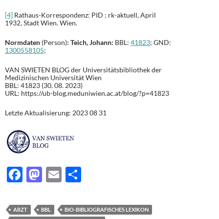
[4]
Rathaus-Korrespondenz: PID ; rk-aktuell, April
1932, Stadt Wien. Wien.
Normdaten
(Person)
: Teich, Johann:
BBL:
41823
; GND:
1300558105
;
VAN SWIETEN BLOG der Universitätsbibliothek der
Medizinischen Universität Wien
BBL: 41823 (30. 08. 2023)
URL: https://ub-blog.meduniwien.ac.at/blog/?p=41823
Letzte Aktualisierung: 2023 08 31
F
M
E
T
ac
as
m
ei
e
to
ail
le
ARZT
BBL
BIO-BIBLIOGRAFISCHES LEXIKON