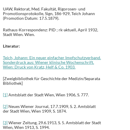
UAW, Rektorat, Med. Fakultät, Rigorosen- und
Promotionsprotokolle, Sign, 186-929, Teich Johann
(Promotion Datum: 17.5.1879).
Rathaus-Korrespondenz: PID ; rk-aktuell, April 1932,
Stadt Wien. Wien.
Literatur:
Teich, Johann: Ein neuer einfacher Impfschutzverband.
Sonderdruck aus: Wiener klinische Wochenschrift.
Wien: Druck von Kratz, Helf & Co. 1903.
[Zweigbibliothek für Geschichte der Medizin/Separata
Bibliothek]
[1]
Amtsblatt der Stadt Wien, Wien 1906, S. 777.
[2]
Neues Wiener Journal, 17.7.1909, S. 2. Amtsblatt
der Stadt Wien, Wien 1909, S. 1874.
[3]
Wiener Zeitung, 29.6.1913, S. 5. Amtsblatt der Stadt
Wien, Wien 1913, S. 1994.