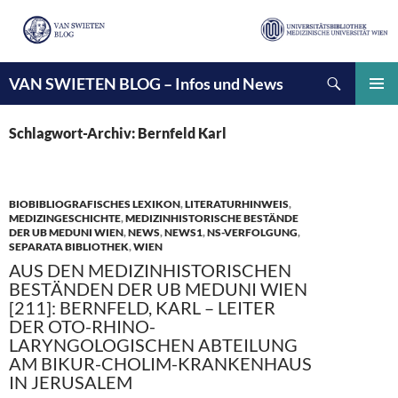
Suchen
VAN SWIETEN BLOG – Infos und News
ZUM
INHALT
PRIMÄ
SPRINGEN
MENÜ
Schlagwort-Archiv: Bernfeld Karl
BIOBIBLIOGRAFISCHES LEXIKON
,
LITERATURHINWEIS
,
MEDIZINGESCHICHTE
,
MEDIZINHISTORISCHE BESTÄNDE
DER UB MEDUNI WIEN
,
NEWS
,
NEWS1
,
NS-VERFOLGUNG
,
SEPARATA BIBLIOTHEK
,
WIEN
AUS DEN MEDIZINHISTORISCHEN
BESTÄNDEN DER UB MEDUNI WIEN
[211]: BERNFELD, KARL – LEITER
DER OTO-RHINO-
LARYNGOLOGISCHEN ABTEILUNG
AM BIKUR-CHOLIM-KRANKENHAUS
IN JERUSALEM