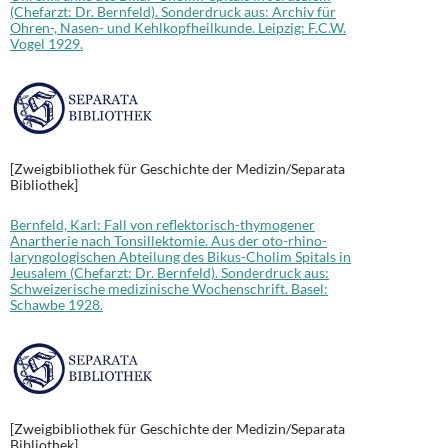
(Chefarzt: Dr. Bernfeld). Sonderdruck aus: Archiv für
Ohren-, Nasen- und Kehlkopfheilkunde. Leipzig: F.C.W.
Vogel 1929.
[Zweigbibliothek für Geschichte der Medizin/Separata
Bibliothek]
Bernfeld, Karl: Fall von reflektorisch-thymogener
Anartherie nach Tonsillektomie. Aus der oto-rhino-
laryngologischen Abteilung des Bikus-Cholim Spitals in
Jeusalem (Chefarzt: Dr. Bernfeld). Sonderdruck aus:
Schweizerische medizinische Wochenschrift. Basel:
Schawbe 1928.
[Zweigbibliothek für Geschichte der Medizin/Separata
Bibliothek]