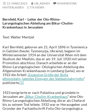
13. MÄRZ 2023
UB_ADMIN
KOMMENTAR
HINTERLASSEN
3.776 VIEWS
Bernfeld, Karl – Leiter der Oto-Rhino-
Laryngologischen Abteilung am Bikur-Cholim-
Krankenhaus in Jerusalem
Text: Walter Mentzel
Karl Bernfeld, geboren am 21. April 1896 in Tysmienica
in Galizien (heute: Tysmenyzja, Ukraine), begann im
Wintersemester 1914 an der Universität Wien mit dem
Studium der Medizin, das er am 19. Juli 1920 mit seiner
Promotion abschloss. Danach arbeitete er an der
Rhino-Laryngologischen- Otologischen Abteilung des
Allgemeinen Krankenhauses in Lemberg (Lwiw), wo er
1922 die Arbeit „
Exzessive Größe der Bulla
ethmoidalis, latentes Empyem des Siebbeinlabyrinths
“
publizierte.
[1]
1923 emigrierte er nach Palästina und gründete in
Jerusalem am „
Bikur Cholim-Krankenhaus
“ eine Oto-
Rhino-Laryngologischen Abteilung, die er als Chefarzt
bis zu seinem Tod leitete. 1932 war er Herausgeber und
Gründer der Fachzeitschrift Folia Oto-laryngologica