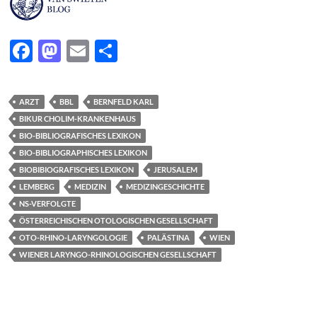
F
M
E
T
ac
as
m
ei
e
to
ail
le
ARZT
BBL
BERNFELD KARL
b
d
n
BIKUR CHOLIM-KRANKENHAUS
o
o
BIO-BIBLIOGRAFISCHES LEXIKON
BIO-BIBLIOGRAPHISCHES LEXIKON
o
n
BIOBIBIOGRAFISCHES LEXIKON
JERUSALEM
k
LEMBERG
MEDIZIN
MEDIZINGESCHICHTE
NS-VERFOLGTE
ÖSTERREICHISCHEN OTOLOGISCHEN GESELLSCHAFT
OTO-RHINO-LARYNGOLOGIE
PALÄSTINA
WIEN
WIENER LARYNGO-RHINOLOGISCHEN GESELLSCHAFT