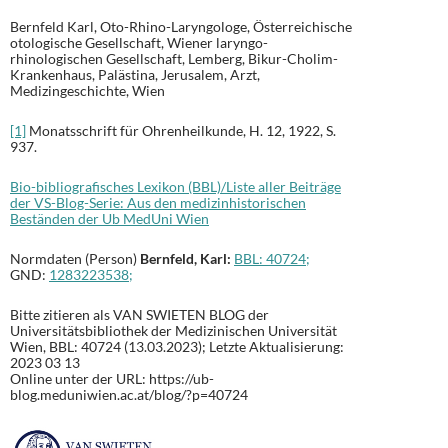
Bernfeld Karl, Oto-Rhino-Laryngologe, Österreichische
otologische Gesellschaft, Wiener laryngo-
rhinologischen Gesellschaft, Lemberg, Bikur-Cholim-
Krankenhaus, Palästina, Jerusalem, Arzt,
Medizingeschichte, Wien
[1]
Monatsschrift für Ohrenheilkunde, H. 12, 1922, S.
937.
Bio-bibliografisches Lexikon (BBL)/Liste aller Beiträge
der VS-Blog-Serie: Aus den medizinhistorischen
Beständen der Ub MedUni Wien
Normdaten (Person)
Bernfeld, Karl
:
BBL: 40724;
GND:
1283223538;
Bitte zitieren als VAN SWIETEN BLOG der
Universitätsbibliothek der Medizinischen Universität
Wien, BBL: 40724 (13.03.2023); Letzte Aktualisierung:
2023 03 13
Online unter der URL: https://ub-
blog.meduniwien.ac.at/blog/?p=40724