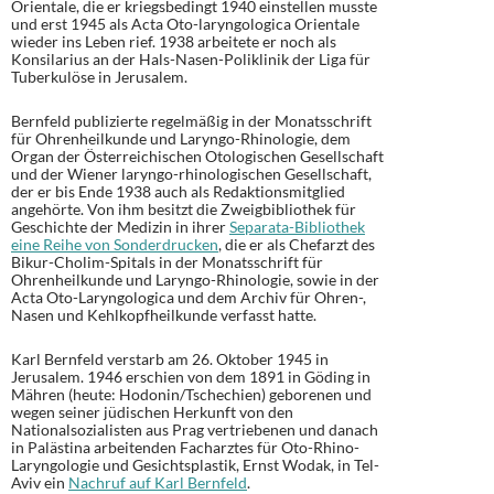
Orientale, die er kriegsbedingt 1940 einstellen musste
und erst 1945 als Acta Oto-laryngologica Orientale
wieder ins Leben rief. 1938 arbeitete er noch als
Konsilarius an der Hals-Nasen-Poliklinik der Liga für
Tuberkulöse in Jerusalem.
Bernfeld publizierte regelmäßig in der Monatsschrift
für Ohrenheilkunde und Laryngo-Rhinologie, dem
Organ der Österreichischen Otologischen Gesellschaft
und der Wiener laryngo-rhinologischen Gesellschaft,
der er bis Ende 1938 auch als Redaktionsmitglied
angehörte. Von ihm besitzt die Zweigbibliothek für
Geschichte der Medizin in ihrer
Separata-Bibliothek
eine Reihe von Sonderdrucken
, die er als Chefarzt des
Bikur-Cholim-Spitals in der Monatsschrift für
Ohrenheilkunde und Laryngo-Rhinologie, sowie in der
Acta Oto-Laryngologica und dem Archiv für Ohren-,
Nasen und Kehlkopfheilkunde verfasst hatte.
Karl Bernfeld verstarb am 26. Oktober 1945 in
Jerusalem. 1946 erschien von dem 1891 in Göding in
Mähren (heute: Hodonin/Tschechien) geborenen und
wegen seiner jüdischen Herkunft von den
Nationalsozialisten aus Prag vertriebenen und danach
in Palästina arbeitenden Facharztes für Oto-Rhino-
Laryngologie und Gesichtsplastik, Ernst Wodak, in Tel-
Aviv ein
Nachruf auf Karl Bernfeld
.