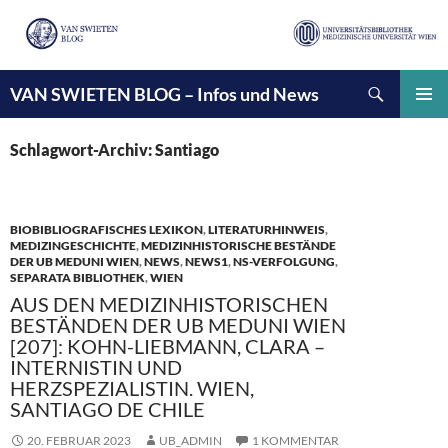
Suchen
VAN SWIETEN BLOG – Infos und News
ZUM
INHALT
PRIMÄ
SPRINGEN
MENÜ
Schlagwort-Archiv: Santiago
BIOBIBLIOGRAFISCHES LEXIKON
,
LITERATURHINWEIS
,
MEDIZINGESCHICHTE
,
MEDIZINHISTORISCHE BESTÄNDE
DER UB MEDUNI WIEN
,
NEWS
,
NEWS1
,
NS-VERFOLGUNG
,
SEPARATA BIBLIOTHEK
,
WIEN
AUS DEN MEDIZINHISTORISCHEN
BESTÄNDEN DER UB MEDUNI WIEN
[207]: KOHN-LIEBMANN, CLARA –
INTERNISTIN UND
HERZSPEZIALISTIN. WIEN,
SANTIAGO DE CHILE
20. FEBRUAR 2023
UB_ADMIN
1 KOMMENTAR