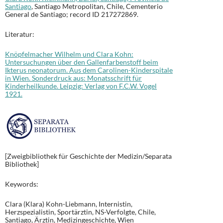
Santiago
, Santiago Metropolitan, Chile, Cementerio
General de Santiago; record ID 217272869.
Literatur:
Knöpfelmacher Wilhelm und Clara Kohn:
Untersuchungen über den Gallenfarbenstoff beim
Ikterus neonatorum. Aus dem Carolinen-Kinderspitale
in Wien. Sonderdruck aus: Monatsschrift für
Kinderheilkunde. Leipzig: Verlag von F.C.W. Vogel
1921.
[Zweigbibliothek für Geschichte der Medizin/Separata
Bibliothek]
Keywords:
Clara (Klara) Kohn-Liebmann, Internistin,
Herzspezialistin, Sportärztin, NS-Verfolgte, Chile,
Santiago, Ärztin, Medizingeschichte, Wien