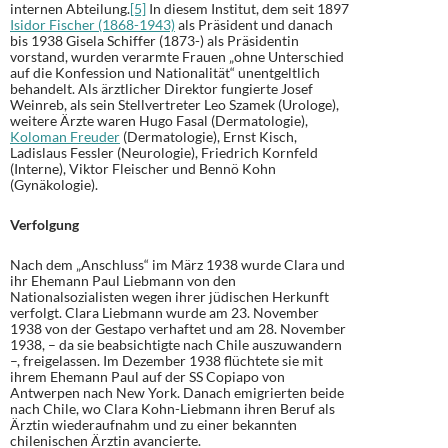
internen Abteilung.
[5]
In diesem Institut, dem seit 1897
Isidor Fischer (1868-1943)
als Präsident und danach
bis 1938 Gisela Schiffer (1873-) als Präsidentin
vorstand, wurden verarmte Frauen „ohne Unterschied
auf die Konfession und Nationalität“ unentgeltlich
behandelt. Als ärztlicher Direktor fungierte Josef
Weinreb, als sein Stellvertreter Leo Szamek (Urologe),
weitere Ärzte waren Hugo Fasal (Dermatologie),
Koloman Freuder
(Dermatologie), Ernst Kisch,
Ladislaus Fessler (Neurologie), Friedrich Kornfeld
(Interne), Viktor Fleischer und Bennö Kohn
(Gynäkologie).
Verfolgung
Nach dem „Anschluss“ im März 1938 wurde Clara und
ihr Ehemann Paul Liebmann von den
Nationalsozialisten wegen ihrer jüdischen Herkunft
verfolgt. Clara Liebmann wurde am 23. November
1938 von der Gestapo verhaftet und am 28. November
1938, – da sie beabsichtigte nach Chile auszuwandern
–, freigelassen. Im Dezember 1938 flüchtete sie mit
ihrem Ehemann Paul auf der SS Copiapo von
Antwerpen nach New York. Danach emigrierten beide
nach Chile, wo Clara Kohn-Liebmann ihren Beruf als
Ärztin wiederaufnahm und zu einer bekannten
chilenischen Ärztin avancierte.