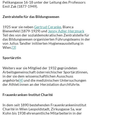
Pelikangasse 16-18 unter der Leitung des Professors
Emil Zak (1877-1949).
Zentralstelle für das Bildungswesen
1925 war sie neben
Gertrud Ceranke
, Bianca
Bienenfeld (1879-1929) und
Jenny Adler-Herzmark
Teil des von der sozialdemokratischen Zentralstelle für
das Bildungswesen organisierten Führungsteams in der
von Julius Tandler initiierten Hygieneausstellung in
Wien.
[3]
Sportärztin
Weiters war sie Mitglied der 1932 gegründeten
Arbeitsgemeinschaft österreichischer Sportärztinnen,
in der sie dem wissenschaftlichen Ausschuss
angehörte
[4]
und die medizinischen Untersuchungen
der Athlet:innen an der Herzstation durchführte.
Frauenkranken-Institut Charité
In dem seit 1890 bestehenden Frauenkrankeninstitut
Charité in Wien Leopoldstadt, Zirkusgasse 5a, war
Kohn bis 1938 ehrenamtliche Mitarbeiterin in der