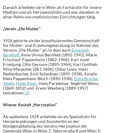
Danach arbeitete sie in Wien als Fachärztin für innere
Medizin und als Herzspezialistin und war daneben in
einer Reihe von medizinischen Einrichtungen tätig.
„Verein „Die Mutter“
1926 gehörte sie der konstituierenden Gemeinschaft
für Mutter- und Erziehungsberatung im Rahmen des
Vereins „Die Mutter“ an, in dem auch
Emanuell
Berghoff
, Anne (Anna) Bernfeld (1892-1941), Marie
Frischauf-Pappenheim (1882-1966), Karl Josef
Friedjung, Otto Gersuny (1895-1964), Karl Gottlieb,
Mina Margulies (28.1.1896), Oskar Löwy, Hans
Redtenbacher, Emil Schwätzer (1895-1938), Amalie
Mela Pappenheim-Bloch (1890-1930),
Dora Brücke-
Teleky
,
Hugo Klein
, Hans Paradeiser, Siegfried Weiss
(1869-1852) und Erwin Wexberg (1889-1957)
teilnahmen.
[2]
Wiener Anstalt „Herzstation“
Ab spätestens 1929 arbeitete sie als Spezialistin für
Herzerkrankungen und Assistentin an der
Röntgenabteilung des Vereins Herzstation der
Gemeinde Wien in Wien 2, Taborstraße 8 und Wien 9,