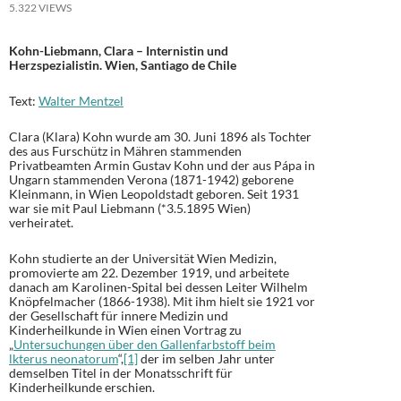
5.322 VIEWS
Kohn-Liebmann, Clara – Internistin und
Herzspezialistin. Wien, Santiago de Chile
Text:
Walter Mentzel
Clara (Klara) Kohn wurde am 30. Juni 1896 als Tochter
des aus Furschütz in Mähren stammenden
Privatbeamten Armin Gustav Kohn und der aus Pápa in
Ungarn stammenden Verona (1871-1942) geborene
Kleinmann, in Wien Leopoldstadt geboren. Seit 1931
war sie mit Paul Liebmann (*3.5.1895 Wien)
verheiratet.
Kohn studierte an der Universität Wien Medizin,
promovierte am 22. Dezember 1919, und arbeitete
danach am Karolinen-Spital bei dessen Leiter Wilhelm
Knöpfelmacher (1866-1938). Mit ihm hielt sie 1921 vor
der Gesellschaft für innere Medizin und
Kinderheilkunde in Wien einen Vortrag zu
„
Untersuchungen über den Gallenfarbstoff beim
lkterus neonatorum
“,
[1]
der im selben Jahr unter
demselben Titel in der Monatsschrift für
Kinderheilkunde erschien.