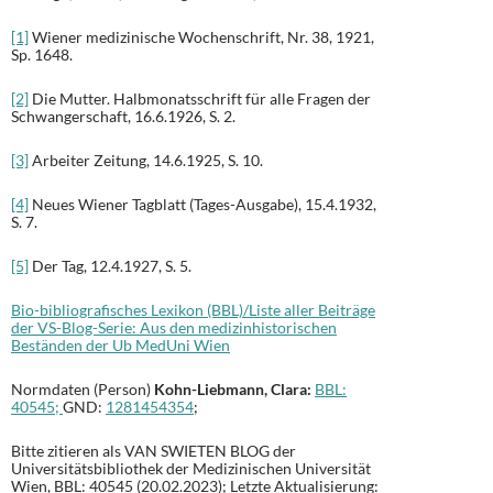
[1]
Wiener medizinische Wochenschrift, Nr. 38, 1921,
Sp. 1648.
[2]
Die Mutter. Halbmonatsschrift für alle Fragen der
Schwangerschaft, 16.6.1926, S. 2.
[3]
Arbeiter Zeitung, 14.6.1925, S. 10.
[4]
Neues Wiener Tagblatt (Tages-Ausgabe), 15.4.1932,
S. 7.
[5]
Der Tag, 12.4.1927, S. 5.
Bio-bibliografisches Lexikon (BBL)/Liste aller Beiträge
der VS-Blog-Serie: Aus den medizinhistorischen
Beständen der Ub MedUni Wien
Normdaten (Person)
Kohn-Liebmann, Clara:
BBL:
40545;
GND:
1281454354
;
Bitte zitieren als VAN SWIETEN BLOG der
Universitätsbibliothek der Medizinischen Universität
Wien, BBL: 40545 (20.02.2023); Letzte Aktualisierung: