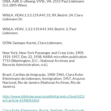
ÖStA, AdR, E-uReang, VVSt., VA, 2151 Paul Liebmann
(3.5.1895 Wien).
WStLA, VEAV,1.3.2.119.A41 31; 89, Bezirk: 24, Clara
Liebmann Dr.
WStLA, VEAV, 1.3.2.119.A41 343, Bezirk: 2, Paul
Liebmann.
DÖW, Gestapo-Kartei, Clara Liebmann.
New York, New York Passenger and Crew Lists, 1909,
1925-1957, Dec 22, 1938, NARA microfilm publication
T715 (Washington, D.C.: National Archives and
Records Administration, n.d.).
Brasil, Cartões de Imigração, 1900-1965, Clara Kohn
Kleimmann de Liebmann, Immigration; 1957, Arquivo
Nacional, Rio de Janeiro (National Archives, Rio de
Janeiro).
http://www.bibliotecanacionaldigital.gob.cl/bnd/623/
w3-article-614604.html
Clara Kohn Kleinmann, Burial, Santiago, Provincia de