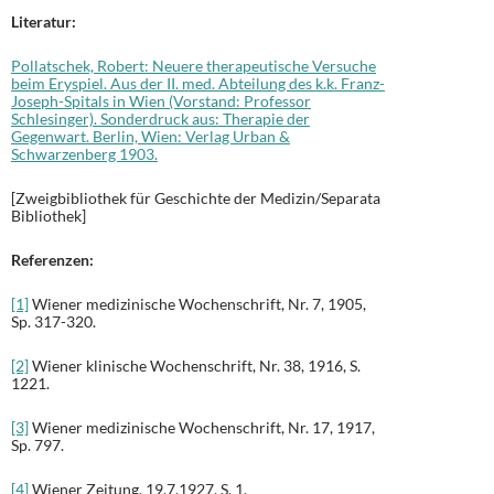
Literatur:
Pollatschek, Robert: Neuere therapeutische Versuche
beim Eryspiel. Aus der II. med. Abteilung des k.k. Franz-
Joseph-Spitals in Wien (Vorstand: Professor
Schlesinger). Sonderdruck aus: Therapie der
Gegenwart. Berlin, Wien: Verlag Urban &
Schwarzenberg 1903.
[Zweigbibliothek für Geschichte der Medizin/Separata
Bibliothek]
Referenzen:
[1]
Wiener medizinische Wochenschrift, Nr. 7, 1905,
Sp. 317-320.
[2]
Wiener klinische Wochenschrift, Nr. 38, 1916, S.
1221.
[3]
Wiener medizinische Wochenschrift, Nr. 17, 1917,
Sp. 797.
[4]
Wiener Zeitung, 19.7.1927, S. 1.