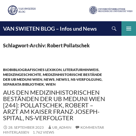
Suchen
VAN SWIETEN BLOG – Infos und News
ZUM
INHALT
PRIMÄ
SPRINGEN
MENÜ
Schlagwort-Archiv: Robert Pollatschek
BIOBIBLIOGRAFISCHES LEXIKON
,
LITERATURHINWEIS
,
MEDIZINGESCHICHTE
,
MEDIZINHISTORISCHE BESTÄNDE
DER UB MEDUNI WIEN
,
NEWS
,
NEWS1
,
NS-VERFOLGUNG
,
SEPARATA BIBLIOTHEK
,
WIEN
AUS DEN MEDIZINHISTORISCHEN
BESTÄNDEN DER UB MEDUNI WIEN
[244]: POLLATSCHEK, ROBERT –
ARZT AM KAISER FRANZ-JOSEPH-
SPITAL, NS-VERFOLGTER
28. SEPTEMBER 2023
UB_ADMIN
KOMMENTAR
HINTERLASSEN
1.762 VIEWS