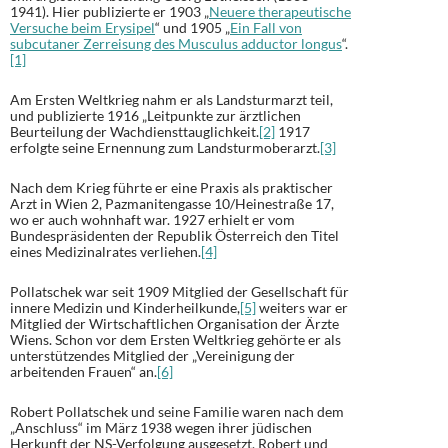
1941). Hier publizierte er 1903 „
Neuere therapeutische
Versuche beim Erysipel
“ und 1905 „
Ein Fall von
subcutaner Zerreisung des Musculus adductor longus
“.
[1]
Am Ersten Weltkrieg nahm er als Landsturmarzt teil,
und publizierte 1916 „Leitpunkte zur ärztlichen
Beurteilung der Wachdiensttauglichkeit.
[2]
1917
erfolgte seine Ernennung zum Landsturmoberarzt.
[3]
Nach dem Krieg führte er eine Praxis als praktischer
Arzt in Wien 2, Pazmanitengasse 10/Heinestraße 17,
wo er auch wohnhaft war. 1927 erhielt er vom
Bundespräsidenten der Republik Österreich den Titel
eines Medizinalrates verliehen.
[4]
Pollatschek war seit 1909 Mitglied der Gesellschaft für
innere Medizin und Kinderheilkunde,
[5]
weiters war er
Mitglied der Wirtschaftlichen Organisation der Ärzte
Wiens. Schon vor dem Ersten Weltkrieg gehörte er als
unterstützendes Mitglied der „Vereinigung der
arbeitenden Frauen“ an.
[6]
Robert Pollatschek und seine Familie waren nach dem
„Anschluss“ im März 1938 wegen ihrer jüdischen
Herkunft der NS-Verfolgung ausgesetzt. Robert und