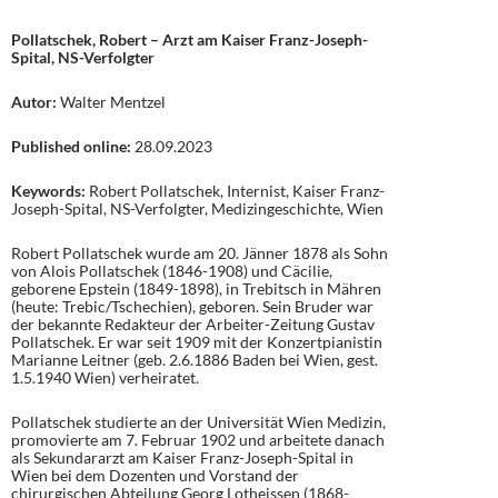
Pollatschek, Robert – Arzt am Kaiser Franz-Joseph-
Spital, NS-Verfolgter
Autor:
Walter Mentzel
Published online:
28.09.2023
Keywords:
Robert Pollatschek, Internist, Kaiser Franz-
Joseph-Spital, NS-Verfolgter, Medizingeschichte, Wien
Robert Pollatschek wurde am 20. Jänner 1878 als Sohn
von Alois Pollatschek (1846-1908) und Cäcilie,
geborene Epstein (1849-1898), in Trebitsch in Mähren
(heute: Trebic/Tschechien), geboren. Sein Bruder war
der bekannte Redakteur der Arbeiter-Zeitung Gustav
Pollatschek. Er war seit 1909 mit der Konzertpianistin
Marianne Leitner (geb. 2.6.1886 Baden bei Wien, gest.
1.5.1940 Wien) verheiratet.
Pollatschek studierte an der Universität Wien Medizin,
promovierte am 7. Februar 1902 und arbeitete danach
als Sekundararzt am Kaiser Franz-Joseph-Spital in
Wien bei dem Dozenten und Vorstand der
chirurgischen Abteilung Georg Lotheissen (1868-