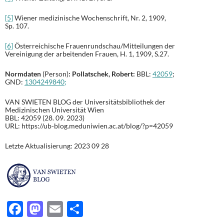
[5]
Wiener medizinische Wochenschrift, Nr. 2, 1909,
Sp. 107.
[6]
Österreichische Frauenrundschau/Mitteilungen der
Vereinigung der arbeitenden Frauen, H. 1, 1909, S.27.
Normdaten
(Person)
: Pollatschek, Robert:
BBL:
42059
;
GND:
1304249840;
VAN SWIETEN BLOG der Universitätsbibliothek der
Medizinischen Universität Wien
BBL: 42059 (28. 09. 2023)
URL: https://ub-blog.meduniwien.ac.at/blog/?p=42059
Letzte Aktualisierung: 2023 09 28
F
M
E
T