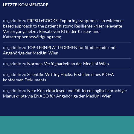
LETZTE KOMMENTARE
ub_admin
zu
FRESH eBOOKS: Exploring symptoms : an evidence-
based approach to the patient history; Resiliente krisenrelevante
Versorgungsnetze : Einsatz von KI in der Krisen- und
Katastrophenbewältigung uvm;
ub_admin
zu
TOP-LERNPLATTFORMEN für Studierende und
Angehörige der MedUni Wien
ub_admin
zu
Normen-Verfügbarkeit an der MedUni Wien
ub_admin
zu
Scientific Writing Hacks: Erstellen eines PDF/A
konformen Dokuments
ub_admin
zu
Neu: Korrekturlesen und Editieren englischsprachiger
Manuskripte via ENAGO für Angehörige der MedUni Wien