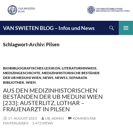
Suchen
VAN SWIETEN BLOG – Infos und News
ZUM
INHALT
PRIMÄ
SPRINGEN
MENÜ
Schlagwort-Archiv: Pilsen
BIOBIBLIOGRAFISCHES LEXIKON
,
LITERATURHINWEIS
,
MEDIZINGESCHICHTE
,
MEDIZINHISTORISCHE BESTÄNDE
DER UB MEDUNI WIEN
,
NEWS
,
NEWS1
,
SEPARATA
BIBLIOTHEK
,
WIEN
AUS DEN MEDIZINHISTORISCHEN
BESTÄNDEN DER UB MEDUNI WIEN
[233]: AUSTERLITZ, LOTHAR –
FRAUENARZT IN PILSEN
17. AUGUST 2023
UB_ADMIN
KOMMENTAR
HINTERLASSEN
3.472 VIEWS