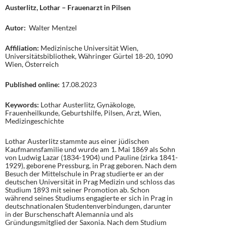
Austerlitz, Lothar – Frauenarzt in Pilsen
Autor:
Walter Mentzel
Affiliation:
Medizinische Universität Wien,
Universitätsbibliothek, Währinger Gürtel 18-20, 1090
Wien, Österreich
Published online:
17.08.2023
Keywords:
Lothar Austerlitz, Gynäkologe,
Frauenheilkunde, Geburtshilfe, Pilsen, Arzt, Wien,
Medizingeschichte
Lothar Austerlitz stammte aus einer jüdischen
Kaufmannsfamilie und wurde am 1. Mai 1869 als Sohn
von Ludwig Lazar (1834-1904) und Pauline (zirka 1841-
1929), geborene Pressburg, in Prag geboren. Nach dem
Besuch der Mittelschule in Prag studierte er an der
deutschen Universität in Prag Medizin und schloss das
Studium 1893 mit seiner Promotion ab. Schon
während seines Studiums engagierte er sich in Prag in
deutschnationalen Studentenverbindungen, darunter
in der Burschenschaft Alemannia und als
Gründungsmitglied der Saxonia. Nach dem Studium