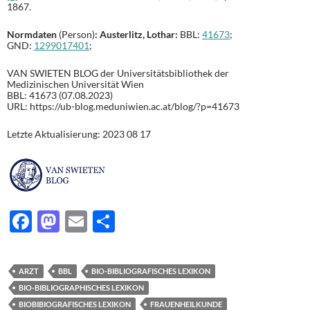
1867.
Normdaten
(Person)
: Austerlitz, Lothar:
BBL:
41673
;
GND:
1299017401
;
VAN SWIETEN BLOG der Universitätsbibliothek der
Medizinischen Universität Wien
BBL: 41673 (07.08.2023)
URL: https://ub-blog.meduniwien.ac.at/blog/?p=41673
Letzte Aktualisierung: 2023 08 17
F
M
E
T
ac
as
m
ei
e
to
ail
le
ARZT
BBL
BIO-BIBLIOGRAFISCHES LEXIKON
b
d
n
BIO-BIBLIOGRAPHISCHES LEXIKON
o
o
BIOBIBIOGRAFISCHES LEXIKON
FRAUENHEILKUNDE