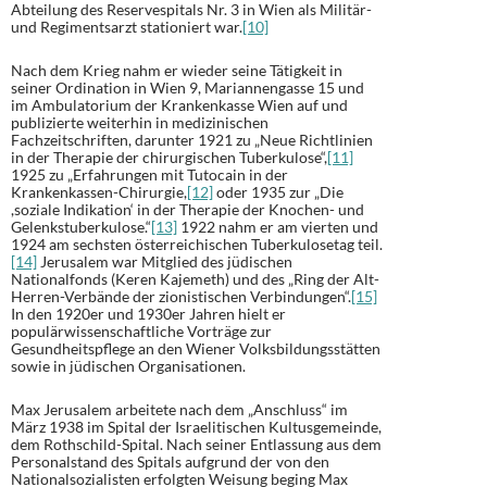
Abteilung des Reservespitals Nr. 3 in Wien als Militär-
und Regimentsarzt stationiert war.
[10]
Nach dem Krieg nahm er wieder seine Tätigkeit in
seiner Ordination in Wien 9, Mariannengasse 15 und
im Ambulatorium der Krankenkasse Wien auf und
publizierte weiterhin in medizinischen
Fachzeitschriften, darunter 1921 zu „Neue Richtlinien
in der Therapie der chirurgischen Tuberkulose“,
[11]
1925 zu „Erfahrungen mit Tutocain in der
Krankenkassen-Chirurgie,
[12]
oder 1935 zur „Die
,soziale Indikation‘ in der Therapie der Knochen- und
Gelenkstuberkulose.“
[13]
1922 nahm er am vierten und
1924 am sechsten österreichischen Tuberkulosetag teil.
[14]
Jerusalem war Mitglied des jüdischen
Nationalfonds (Keren Kajemeth) und des „Ring der Alt-
Herren-Verbände der zionistischen Verbindungen“.
[15]
In den 1920er und 1930er Jahren hielt er
populärwissenschaftliche Vorträge zur
Gesundheitspflege an den Wiener Volksbildungsstätten
sowie in jüdischen Organisationen.
Max Jerusalem arbeitete nach dem „Anschluss“ im
März 1938 im Spital der Israelitischen Kultusgemeinde,
dem Rothschild-Spital. Nach seiner Entlassung aus dem
Personalstand des Spitals aufgrund der von den
Nationalsozialisten erfolgten Weisung beging Max