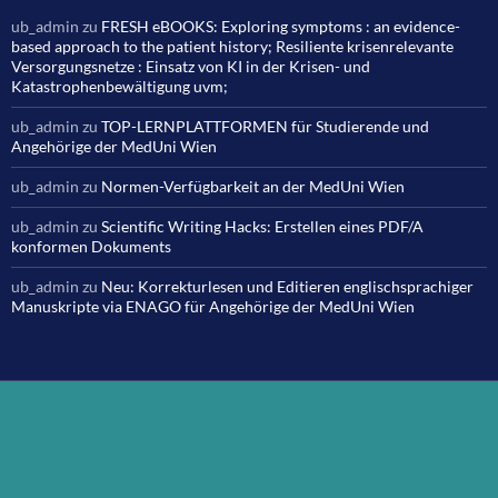
ub_admin
zu
FRESH eBOOKS: Exploring symptoms : an evidence-
based approach to the patient history; Resiliente krisenrelevante
Versorgungsnetze : Einsatz von KI in der Krisen- und
Katastrophenbewältigung uvm;
ub_admin
zu
TOP-LERNPLATTFORMEN für Studierende und
Angehörige der MedUni Wien
ub_admin
zu
Normen-Verfügbarkeit an der MedUni Wien
ub_admin
zu
Scientific Writing Hacks: Erstellen eines PDF/A
konformen Dokuments
ub_admin
zu
Neu: Korrekturlesen und Editieren englischsprachiger
Manuskripte via ENAGO für Angehörige der MedUni Wien