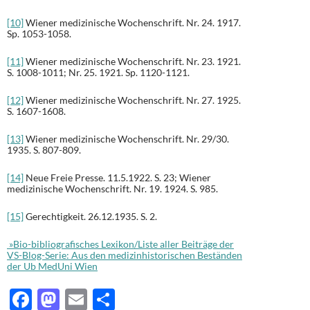
[10]
Wiener medizinische Wochenschrift. Nr. 24. 1917.
Sp. 1053-1058.
[11]
Wiener medizinische Wochenschrift. Nr. 23. 1921.
S. 1008-1011; Nr. 25. 1921. Sp. 1120-1121.
[12]
Wiener medizinische Wochenschrift. Nr. 27. 1925.
S. 1607-1608.
[13]
Wiener medizinische Wochenschrift. Nr. 29/30.
1935. S. 807-809.
[14]
Neue Freie Presse. 11.5.1922. S. 23; Wiener
medizinische Wochenschrift. Nr. 19. 1924. S. 985.
[15]
Gerechtigkeit. 26.12.1935. S. 2.
»Bio-bibliografisches Lexikon/Liste aller Beiträge der
VS-Blog-Serie: Aus den medizinhistorischen Beständen
der Ub MedUni Wien
F
M
E
T