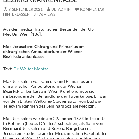
9. SEPTEMBER 2021
UB_ADMIN
KOMMENTAR
HINTERLASSEN
3.476 VIEWS
Aus den medizinhistorischen Beständen der Ub
MedUni Wien [136]:
Max Jerusalem: Chirurg und Primarius am
chirurgischen Ambulatorium der Wiener
Bezirkskrankenkasse
Text:
Dr. Walter Mentzel
Max Jerusalem war Chirurg und Primarius am
chirurgischen Ambulatorium der Wiener
Bezirkskrankenkasse in Wien 9 und widmete sich
insbesondere der Behandlung der Tuberkulose. Er war
vor dem Ersten Weltkrieg Studienautor von Ludwig
Teleky im Rahmen des Seminars Soziale Medizin.
Max Jerusalem wurde am 22. Jänner 1873 in Treunitz
in Böhmen (heute: Dřenice/Tschechien) als Sohn von
Bernhard Jerusalem und Bozena Bär geboren.
Jerusalem studierte an der Medizinischen Fakultät der
Universität Wien Medizin und schloss das Studium