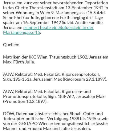
Jerusalem kurz vor seiner bevorstehenden Deportation
in das Ghetto Theresienstadt am 13. September 1942 in
seiner Wohnung in Wien 9, Mariannengasse 15 Suizid.
Seine Ehefrau Julie, geborene Fürth, beging drei Tage
später am 16. September 1942 Suizid. An die Familie
Jerusalem
erinnert heute ein Stolperstein in der
Mariannengasse 15
.
Quellen:
Matriken der IKG Wien, Trauungsbuch 1902, Jerusalem
Max, Fürth Julie.
AUW, Rektorat, Med. Fakultät, Rigorosenprotokoll,
Sign. 195-151a, Jerusalem Max (Rigorosum 29.1.1897).
AUW, Rektorat, Med. Fakultät, Rigorosen- und
Promotionsprotokolle, Sign. 188-762, Jerusalem Max
(Promotion 10.2.1897).
DÖW, Datenbank österreichischer Shoah-Opfer und
Todesopfer politischer Verfolgung 1938 bis 1945 sowie
von der GESTAPO Wien erkennungsdienstlich erfasster
Männer und Frauen: Max und Julie Jerusalem.