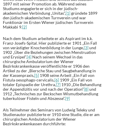
1897 mit seiner Promotion ab. Während seines
Studiums engagierte er sich in der jüdisch-
akademischen Verbindung „Unitas“,
[1]
gründete 1899
den jüdisch-akademischen Turnverein und war
Funktionär im Ersten Wiener jüdischen Turnverein
Makkabi 9.
[2]
Nach dem Studium arbeitete er als Aspirant im k.k.
Franz-Josefs-Spital. Hier publizierte er 1901 „Ein Fall
von verästigter Knochenbildung in der Lunge,
[3]
und
1902 „Über die Beziehungen zwischen Menstruation
und Erysipel“.
[4]
Nach seinem Wechsel in das
chirurgische Ambulatorium der Wiener
Bezirkskrankenkasse veröffentlichte er 1906 den
Artikel zu der „Biersche Stau und Saugbehandlung in
der Kassenpraxis,
[5]
1908 seine Arbeit „Ein Fall von
Fistula oesophago-cervicalis,
[6]
1909 „Ein Fall von
totaler Epispadie der Urethra,
[7]
1910 „Die Behandlung
der Appendizitis vor und nach der Operation“
[8]
und
1912 „Technisches zur Beckschen Wismutbehandlung
tuberkulöser Fisteln und Abszesse“.
[9]
Als Teilnehmer des Seminars von Ludwig Teleky und
Studienautor publizierte er 1910 eine Studie, die er am
chirurgischen Ambulatorium der Wiener
Bezirkskrankenkassen durchführte: