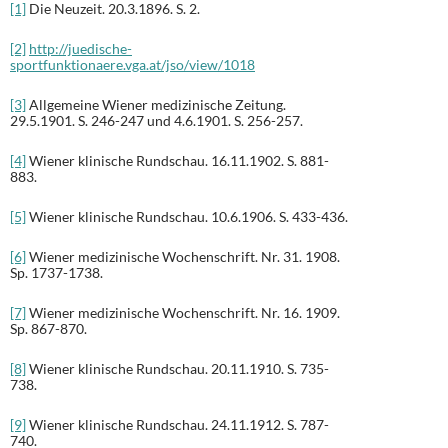
[1]
Die Neuzeit. 20.3.1896. S. 2.
[2]
http://juedische-
sportfunktionaere.vga.at/jso/view/1018
[3]
Allgemeine Wiener medizinische Zeitung.
29.5.1901. S. 246-247 und 4.6.1901. S. 256-257.
[4]
Wiener klinische Rundschau. 16.11.1902. S. 881-
883.
[5]
Wiener klinische Rundschau. 10.6.1906. S. 433-436.
[6]
Wiener medizinische Wochenschrift. Nr. 31. 1908.
Sp. 1737-1738.
[7]
Wiener medizinische Wochenschrift. Nr. 16. 1909.
Sp. 867-870.
[8]
Wiener klinische Rundschau. 20.11.1910. S. 735-
738.
[9]
Wiener klinische Rundschau. 24.11.1912. S. 787-
740.