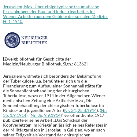
Jerusalem, Max: Über einige typische traumatische
Erkrankungen der Bau- und Industriearbeiter. In:
Wiener Arbeiten aus dem Gebiete der sozialen Medizin.
H. 1. 1910.
[Zweigbibliothek für Geschichte der
Medizin/Neuburger Bibliothek, Sign.: 61362]
Jerusalem widmete sich besonders der Bekämpfung
der Tuberkulose, u.a. bemühte er sich um die
Finanzierung zum Aufbau einer Sonnenheilstätte für
die Sonnenlichtbehandlung der chirurgischen
Tuberkulose, wozu er 1914 in der Allgemeinen Wiener
medizinischen Zeitung eine Artikelserie zu „Die
Sonnenbehandlung der chirurgischen Tuberkulose im
Kindes- und jugendlichen Alter (
Nr. 34, 25.8.1914
), (
Nr.
35, 1.9.1914
), (
Nr. 36, 9.9.1914
)“ veröffentlichte. 1917
publizierte er seine Arbeit „Das Schicksal der
Kopfverletzten im Kriege“ anlässlich seines Referates in
der Militärgarnison in Jaroslau in Galizien, wo er nach
seiner Tätigkeit als Vorstand der chirurgischen