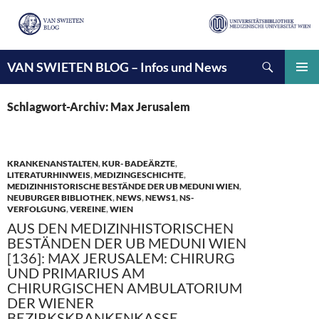
Suchen
VAN SWIETEN BLOG – Infos und News
ZUM
INHALT
PRIMÄ
SPRINGEN
MENÜ
Schlagwort-Archiv: Max Jerusalem
KRANKENANSTALTEN
,
KUR- BADEÄRZTE
,
LITERATURHINWEIS
,
MEDIZINGESCHICHTE
,
MEDIZINHISTORISCHE BESTÄNDE DER UB MEDUNI WIEN
,
NEUBURGER BIBLIOTHEK
,
NEWS
,
NEWS1
,
NS-
VERFOLGUNG
,
VEREINE
,
WIEN
AUS DEN MEDIZINHISTORISCHEN
BESTÄNDEN DER UB MEDUNI WIEN
[136]: MAX JERUSALEM: CHIRURG
UND PRIMARIUS AM
CHIRURGISCHEN AMBULATORIUM
DER WIENER
BEZIRKSKRANKENKASSE