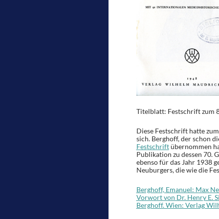
Titelblatt: Festschrift zu
Diese Festschrift hatte zum
sich. Berghoff, der schon 
Festschrift
übernommen ha
Publikation zu dessen 70. G
ebenso für das Jahr 1938 g
Neuburgers, die wie die Fes
Berghoff, Emanuel: Max Ne
Vorwort von Dr. Henry E. Si
Berghoff. Wien: Verlag Wi