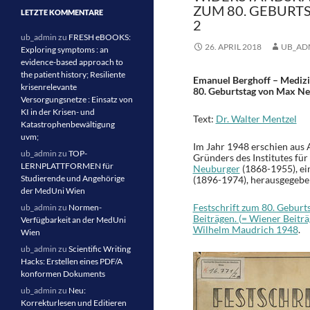
ZUM 80. GEBURTS
LETZTE KOMMENTARE
2
ub_admin
zu
FRESH eBOOKS:
26. APRIL 2018
UB_AD
Exploring symptoms : an
evidence-based approach to
the patient history; Resiliente
Emanuel Berghoff – Medizi
krisenrelevante
80. Geburtstag von Max Neu
Versorgungsnetze : Einsatz von
KI in der Krisen- und
Text:
Dr. Walter Mentzel
Katastrophenbewältigung
uvm;
Im Jahr 1948 erschien aus 
ub_admin
zu
TOP-
Gründers des Institutes fü
LERNPLATTFORMEN für
Neuburger
(1868-1955), ei
Studierende und Angehörige
(1896-1974), herausgegeben
der MedUni Wien
Festschrift zum 80. Geburt
ub_admin
zu
Normen-
Beiträgen. (= Wiener Beiträ
Verfügbarkeit an der MedUni
Wilhelm Maudrich 1948
.
Wien
ub_admin
zu
Scientific Writing
Hacks: Erstellen eines PDF/A
konformen Dokuments
ub_admin
zu
Neu:
Korrekturlesen und Editieren