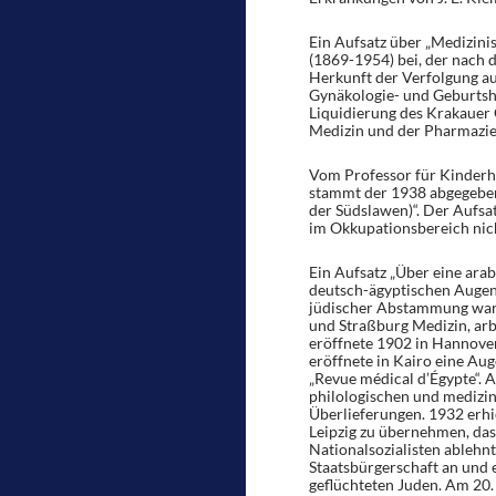
Ein Aufsatz über „Medizini
(1869-1954) bei, der nach
Herkunft der Verfolgung aus
Gynäkologie- und Geburtshi
Liquidierung des Krakauer G
Medizin und der Pharmazie
Vom Professor für Kinderhe
stammt der 1938 abgegeben
der Südslawen)“. Der Aufsa
im Okkupationsbereich nich
Ein Aufsatz „Über eine ar
deutsch-ägyptischen Augen
jüdischer Abstammung war, 
und Straßburg Medizin, arb
eröffnete 1902 in Hannover
eröffnete in Kairo eine Au
„Revue médical d’Égypte“. 
philologischen und medizin
Überlieferungen. 1932 erhi
Leipzig zu übernehmen, da
Nationalsozialisten ablehnt
Staatsbürgerschaft an und e
geflüchteten Juden. Am 20.