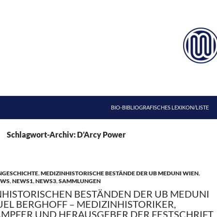
ZUM INHALT SPRINGEN
BIO-BIBLIOGRAFISCHES LEXIKON/LISTE
Schlagwort-Archiv: D’Arcy Power
NGESCHICHTE
,
MEDIZINHISTORISCHE BESTÄNDE DER UB MEDUNI WIEN
,
EWS
,
NEWS1
,
NEWS3
,
SAMMLUNGEN
NHISTORISCHEN BESTÄNDEN DER UB MEDUNI
UEL BERGHOFF – MEDIZINHISTORIKER,
MPFER UND HERAUSGEBER DER FESTSCHRIFT