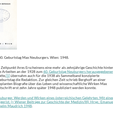
m 80. Geburtstag Max Neuburgers. Wien: 1948.
 Zeitpunkt ihres Erscheinens eine mehr als zehnjährige Geschichte hinte
die Arbeiten an der 1928 zum
60. Geburtstag Neuburgers herausgegebene
tte,
[1]
übernahm auch für die 1938 als Sammelband konzipierte
eburtstag die Redaktion. Zur gleichen Zeit schrieb Berghoff an einer
eplanten Biografie über das Leben und wissenschaftliche Wirken Max
tschrift erst zehn Jahre später 1948 publiziert werden konnte.
uburger. Werden und Wirken eines österreichischen Gelehrten. Mit ein
gerist. (= Wiener Beiträge zur Geschichte der Medizin/III). Hrsg.: Emanue
lhelm Maudrich 1948
.