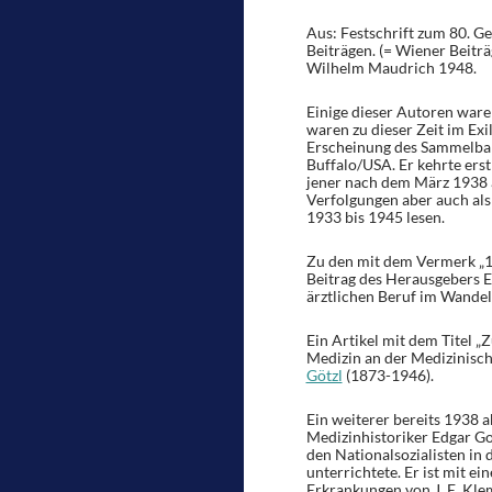
Aus: Festschrift zum 80. G
Beiträgen. (= Wiener Beiträ
Wilhelm Maudrich 1948.
Einige dieser Autoren waren
waren zu dieser Zeit im Exi
Erscheinung des Sammelban
Buffalo/USA. Er kehrte erst
jener nach dem März 1938 
Verfolgungen aber auch al
1933 bis 1945 lesen.
Zu den mit dem Vermerk „19
Beitrag des Herausgebers E
ärztlichen Beruf im Wandel 
Ein Artikel mit dem Titel
Medizin an der Medizinisch
Götzl
(1873-1946).
Ein weiterer bereits 1938
Medizinhistoriker Edgar Go
den Nationalsozialisten in 
unterrichtete. Er ist mit 
Erkrankungen von J. E. Kle