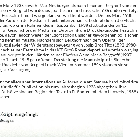
m März 1938 sowohl Max Neuburger als auch Emanuel Berghoff von der
ren – Berghoff wurde aus „politischen und rassischen“ Gründen verfolgt
 Festschrift nicht wie geplant verwirklicht werden. Die bis März 1938
er Autoren der Festschrift gelangten zunächst bedingt durch die Flucht
wien, wo er im Rahmen des im September 1938 stattgefundenen 11.
 für Geschichte der Medizin in Dubrovnik die Drucklegung der Festschri
te, davon jedoch wegen der „dort schon unsicher gewordenen politische
and nehmen musste. Nachdem sich Berghoff nach dem Überfall der
ugoslawien der Widerstandsbewegung von Josip Broz Tito (1892-1980)
 nach seiner Festnahme in das KZ Groß Rosen deportiert worden war, la
Manuskripte in den Händen seiner Ehefrau Anna Maria Berghoff (1907-
ghoff nach 1945 getroffenen Darstellung die Manuskripte in Sicherheit
 Rückkehr von Berghoff nach Wien im Sommer 1945 standen sie so
g zur Verfügung.
n vor allem aber internationalen Autoren, die am Sammelband mitwirkte
 für die für Publikation bis zum Jahresbeginn 1938 abgegeben. Ihre
Aufsätze sind am Beginn der Texte in Fußnoten mit dem Hinweis „1938 
sehen.