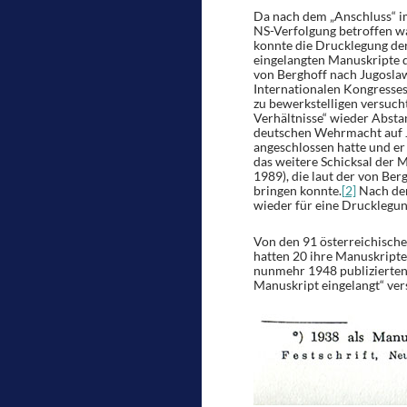
Da nach dem „Anschluss“ i
NS-Verfolgung betroffen wa
konnte die Drucklegung der
eingelangten Manuskripte d
von Berghoff nach Jugosla
Internationalen Kongresses
zu bewerkstelligen versuch
Verhältnisse“ wieder Abst
deutschen Wehrmacht auf J
angeschlossen hatte und er
das weitere Schicksal der 
1989), die laut der von Ber
bringen konnte.
[2]
Nach der
wieder für eine Drucklegun
Von den 91 österreichische
hatten 20 ihre Manuskripte
nunmehr 1948 publizierten 
Manuskript eingelangt“ ver