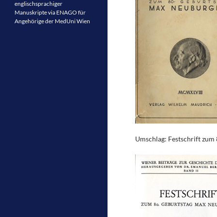
englischsprachiger
Manuskripte via ENAGO für
Angehörige der MedUni Wien
Umschlag: Festschrift zum