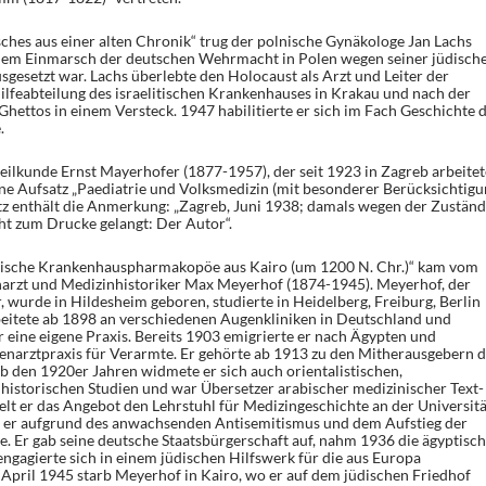
sches aus einer alten Chronik“ trug der polnische Gynäkologe Jan Lachs
 dem Einmarsch der deutschen Wehrmacht in Polen wegen seiner jüdisch
gesetzt war. Lachs überlebte den Holocaust als Arzt und Leiter der
lfeabteilung des israelitischen Krankenhauses in Krakau und nach der
hettos in einem Versteck. 1947 habilitierte er sich im Fach Geschichte 
.
ilkunde Ernst Mayerhofer (1877-1957), der seit 1923 in Zagreb arbeitet
e Aufsatz „Paediatrie und Volksmedizin (mit besonderer Berücksichtigu
tz enthält die Anmerkung: „Zagreb, Juni 1938; damals wegen der Zustän
t zum Drucke gelangt: Der Autor“.
abische Krankenhauspharmakopöe aus Kairo (um 1200 N. Chr.)“ kam vom
arzt und Medizinhistoriker Max Meyerhof (1874-1945). Meyerhof, der
wurde in Hildesheim geboren, studierte in Heidelberg, Freiburg, Berlin
eitete ab 1898 an verschiedenen Augenkliniken in Deutschland und
 eine eigene Praxis. Bereits 1903 emigrierte er nach Ägypten und
genarztpraxis für Verarmte. Er gehörte ab 1913 zu den Mitherausgebern d
Ab den 1920er Jahren widmete er sich auch orientalistischen,
historischen Studien und war Übersetzer arabischer medizinischer Text-
elt er das Angebot den Lehrstuhl für Medizingeschichte an der Universitä
s er aufgrund des anwachsenden Antisemitismus und dem Aufstieg der
e. Er gab seine deutsche Staatsbürgerschaft auf, nahm 1936 die ägyptisc
ngagierte sich in einem jüdischen Hilfswerk für die aus Europa
 April 1945 starb Meyerhof in Kairo, wo er auf dem jüdischen Friedhof