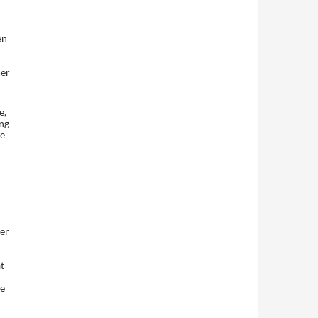
en
der
e,
ng
de
er
t
he