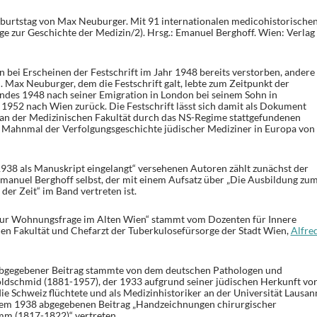
eburtstag von Max Neuburger. Mit 91 internationalen medicohistorische
ge zur Geschichte der Medizin/2). Hrsg.: Emanuel Berghoff. Wien: Verlag
 bei Erscheinen der Festschrift im Jahr 1948 bereits verstorben, andere
l. Max Neuburger, dem die Festschrift galt, lebte zum Zeitpunkt der
des 1948 nach seiner Emigration in London bei seinem Sohn in
 1952 nach Wien zurück. Die Festschrift lässt sich damit als Dokument
an der Medizinischen Fakultät durch das NS-Regime stattgefundenen
s Mahnmal der Verfolgungsgeschichte jüdischer Mediziner in Europa von
38 als Manuskript eingelangt“ versehenen Autoren zählt zunächst der
manuel Berghoff selbst, der mit einem Aufsatz über „Die Ausbildung zu
der Zeit“ im Band vertreten ist.
 „Zur Wohnungsfrage im Alten Wien“ stammt vom Dozenten für Innere
en Fakultät und Chefarzt der Tuberkulosefürsorge der Stadt Wien,
Alfre
 abgegebener Beitrag stammte von dem deutschen Pathologen und
ldschmid (1881-1957), der 1933 aufgrund seiner jüdischen Herkunft vo
die Schweiz flüchtete und als Medizinhistoriker an der Universität Lausan
einem 1938 abgegebenen Beitrag „Handzeichnungen chirurgischer
mm (1817-1822)“ vertreten.