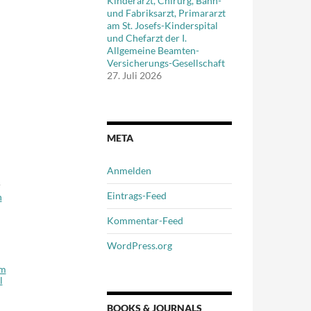
Kinderarzt, Chirurg, Bahn-
und Fabriksarzt, Primararzt
am St. Josefs-Kinderspital
und Chefarzt der I.
Allgemeine Beamten-
Versicherungs-Gesellschaft
27. Juli 2026
META
Anmelden
r
Eintrags-Feed
n
Kommentar-Feed
WordPress.org
em
l
BOOKS & JOURNALS