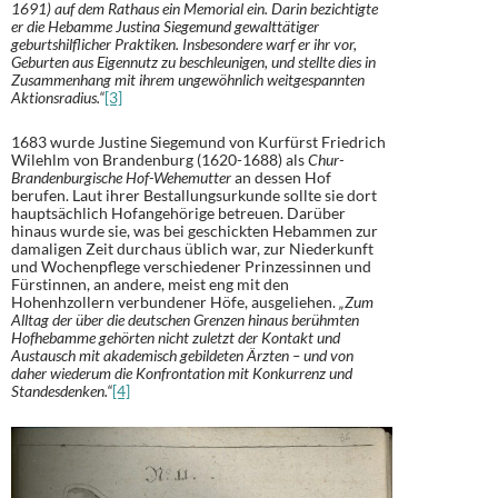
1691) auf dem Rathaus ein Memorial ein. Darin bezichtigte
er die Hebamme Justina Siegemund gewalttätiger
geburtshilflicher Praktiken. Insbesondere warf er ihr vor,
Geburten aus Eigennutz zu beschleunigen, und stellte dies in
Zusammenhang mit ihrem ungewöhnlich weitgespannten
Aktionsradius.“
[3]
1683 wurde Justine Siegemund von Kurfürst Friedrich
Wilehlm von Brandenburg (1620-1688) als
Chur-
Brandenburgische Hof-Wehemutter
an dessen Hof
berufen. Laut ihrer Bestallungsurkunde sollte sie dort
hauptsächlich Hofangehörige betreuen. Darüber
hinaus wurde sie, was bei geschickten Hebammen zur
damaligen Zeit durchaus üblich war, zur Niederkunft
und Wochenpflege verschiedener Prinzessinnen und
Fürstinnen, an andere, meist eng mit den
Hohenhzollern verbundener Höfe, ausgeliehen.
„Zum
Alltag der über die deutschen Grenzen hinaus berühmten
Hofhebamme gehörten nicht zuletzt der Kontakt und
Austausch mit akademisch gebildeten Ärzten – und von
daher wiederum die Konfrontation mit Konkurrenz und
Standesdenken.“
[4]