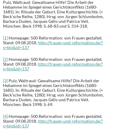
Pulz, Waltraud: Gewaltsame Hilfe? Die Arbeit der
Hebamme im Spiegel eines Gerichtskonflikts (1680-
1685). In: Rituale der Geburt. Eine Kulturgeschichte. (=
Beck’sche Reihe, 1280). Hrsg. von Jürgen Schlumbohm,
Barbara Duden, Jacques Gélis und Patrice Veit.
München: Beck 1998. S. 68-83 und S. 314-318.
[1]
Homepage: 500 Reformation: von Frauen gestaltet.
Stand: 09.08.2018.
http://frauen-und-reformation.de/?
s=bio&id=137
[2]
Homepage: 500 Reformation: von Frauen gestaltet.
Stand: 09.08.2018.
http://frauen-und-reformation.de/?
s=bio&id=137
[3]
Pulz, Waltraud: Gewaltsame Hilfe? Die Arbeit der
Hebamme im Spiegel eines Gerichtskonflikts (1680-
1685). In: Rituale der Geburt. Eine Kulturgeschichte. (=
Beck’sche Reihe, 1280). Hrsg. von Jürgen Schlumbohm,
Barbara Duden, Jacques Gélis und Patrice Veit.
München: Beck 1998. S. 69.
[4]
Homepage: 500 Reformation: von Frauen gestaltet.
Stand: 09.08.2018.
http://frauen-und-reformation.de/?
s=bio&id=137