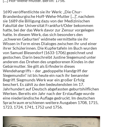
[…] Hof-Wehe-Mutter. Berlin: 1756.
1690 veröffentlichte sie ihr Werk: „Die Chur-
Brandenburgische Hoff-Wehe-Mutter […]“, nachdem
sie 1689 die Billigung dazu von der Medizinischen
Fakultät der Universität Frankfurt/Oder bekommen
hatte, bei der das Werk davor zur Zensur vorgelegen
hatte. In diesem Werk, das sich besonders den
„schweren Geburten“ widmete vermittelte sie ihr
Wissen in Form eines Dialoges zwischen ihr und einer
ihrer Schülerinnen. Die Kupfertafeln im Buch wurden
von Samuel Blesendorf (1633-1706) gezeichnet und
gestochen. Darin beschreibt Justine Siegemund unter
anderem das Drehen des ungeborenen Kindes in der
Gebärmutter. Sie gilt als Erfinderin dieses
Wendehangriffs – der „gedoppelte Handgriff der
Siegemundin“ ist bis heute ein nach ihr benannter
Begriff. Siegmunds Werk war ein großer Erfolg
beschert. Es zählt zu den bedeutendsten im 17.
Jahrhundert auf Deutsch abgefassten geburtshilflichen
Werken. Bereits ein Jahr nach der Erstauflage wurde
eine niederländische Auflage gedruckt. Im deutschen
Sprachraum erschienen weitere Ausgaben 1708, 1715,
1723, 1724, 1741, 1752 und 1756.