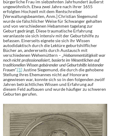
bürgerliche Frau im siebzehnten Jahrhundert äußerst
ungewöhnlich. Etwa zwei Jahre nach ihrer 1655
erfolgten Hochzeit mit dem Rentschreiber
[Verwaltungsbeamten, Anm.] Christian Siegemund
wurde sie fälschlicher Weise für Schwanger gehalten
und von verschiedenen Hebammen tagelang zur
Geburt gedrängt. Diese traumatische Erfahrung
veranlasste sie sich intensiv mit der Geburtshilfe zu
befassen. Einerseits eignete sie sich ihr Wissen
autodidaktisch durch die Lektüre geburtshilflicher
Bücher an, andererseits durch Austausch mit
verschiedenen Wehemüttern –
„Hebammentätigkeit war
noch nicht professionalisiert, basierte im Wesentlichen auf
traditionellen Wissen gebärender und Geburtshilfe leistender
Frauen“
.
[1]
Justine Siegemund, die durch die gehobene
Stellung ihres Ehemannes nicht auf Honorare
angewiesen war, konnte sich so in den folgenden zwölf
Jahren beträchtliches Wissen und Erfahrung auf
diesem Feld aufbauen und wurde häufiger zu schweren
Geburten gerufen.