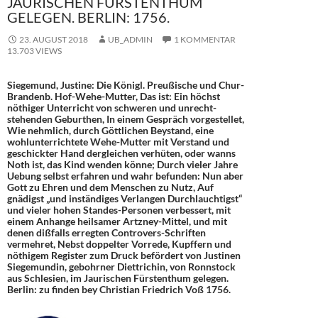
AURISCHEN FÜRSTENTHUM G
ELEGEN. BERLIN: 1756.
23. AUGUST 2018
UB_ADMIN
1 KOMMENTAR
13.703 VIEWS
Siegemund, Justine: Die Königl. Preußische und Chur-
Brandenb. Hof-Wehe-Mutter, Das ist: Ein höchst
nöthiger Unterricht von schweren und unrecht-
stehenden Geburthen, In einem Gespräch vorgestellet,
Wie nehmlich, durch Göttlichen Beystand, eine
wohlunterrichtete Wehe-Mutter mit Verstand und
geschickter Hand dergleichen verhüten, oder wanns
Noth ist, das Kind wenden könne; Durch vieler Jahre
Uebung selbst erfahren und wahr befunden: Nun aber
Gott zu Ehren und dem Menschen zu Nutz, Auf
gnädigst „und inständiges Verlangen Durchlauchtigst“
und vieler hohen Standes-Personen verbessert, mit
einem Anhange heilsamer Artzney-Mittel, und mit
denen dißfalls erregten Controvers-Schriften
vermehret, Nebst doppelter Vorrede, Kupffern und
nöthigem Register zum Druck befördert von Justinen
Siegemundin, gebohrner Diettrichin, von Ronnstock
aus Schlesien, im Jaurischen Fürstenthum gelegen.
Berlin: zu finden bey Christian Friedrich Voß 1756.