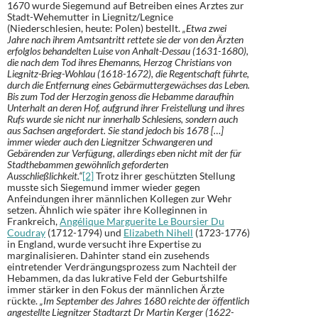
1670 wurde Siegemund auf Betreiben eines Arztes zur
Stadt-Wehemutter in Liegnitz/Legnice
(Niederschlesien, heute: Polen) bestellt.
„Etwa zwei
Jahre nach ihrem Amtsantritt rettete sie der von den Ärzten
erfolglos behandelten Luise von Anhalt-Dessau (1631-1680),
die nach dem Tod ihres Ehemanns, Herzog Christians von
Liegnitz-Brieg-Wohlau (1618-1672), die Regentschaft führte,
durch die Entfernung eines Gebärmuttergewächses das Leben.
Bis zum Tod der Herzogin genoss die Hebamme daraufhin
Unterhalt an deren Hof, aufgrund ihrer Freistellung und ihres
Rufs wurde sie nicht nur innerhalb Schlesiens, sondern auch
aus Sachsen angefordert. Sie stand jedoch bis 1678 […]
immer wieder auch den Liegnitzer Schwangeren und
Gebärenden zur Verfügung, allerdings eben nicht mit der für
Stadthebammen gewöhnlich geforderten
Ausschließlichkeit.“
[2]
Trotz ihrer geschützten Stellung
musste sich Siegemund immer wieder gegen
Anfeindungen ihrer männlichen Kollegen zur Wehr
setzen. Ähnlich wie später ihre Kolleginnen in
Frankreich,
Angélique Marguerite Le Boursier Du
Coudray
(1712-1794) und
Elizabeth Nihell
(1723-1776)
in England, wurde versucht ihre Expertise zu
marginalisieren. Dahinter stand ein zusehends
eintretender Verdrängungsprozess zum Nachteil der
Hebammen, da das lukrative Feld der Geburtshilfe
immer stärker in den Fokus der männlichen Ärzte
rückte.
„Im September des Jahres 1680 reichte der öffentlich
angestellte Liegnitzer Stadtarzt Dr Martin Kerger (1622-