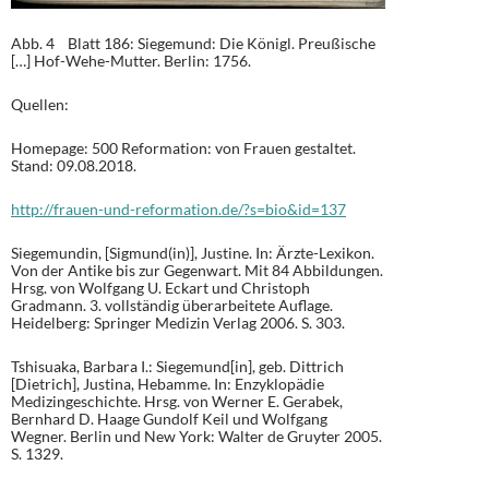
Abb. 4 Blatt 186: Siegemund: Die Königl. Preußische
[…] Hof-Wehe-Mutter. Berlin: 1756.
Quellen:
Homepage: 500 Reformation: von Frauen gestaltet.
Stand: 09.08.2018.
http://frauen-und-reformation.de/?s=bio&id=137
Siegemundin, [Sigmund(in)], Justine. In: Ärzte-Lexikon.
Von der Antike bis zur Gegenwart. Mit 84 Abbildungen.
Hrsg. von Wolfgang U. Eckart und Christoph
Gradmann. 3. vollständig überarbeitete Auflage.
Heidelberg: Springer Medizin Verlag 2006. S. 303.
Tshisuaka, Barbara I.: Siegemund[in], geb. Dittrich
[Dietrich], Justina, Hebamme. In: Enzyklopädie
Medizingeschichte. Hrsg. von Werner E. Gerabek,
Bernhard D. Haage Gundolf Keil und Wolfgang
Wegner. Berlin und New York: Walter de Gruyter 2005.
S. 1329.