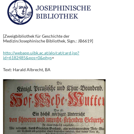
[Zweigbibliothek für Geschichte der
Medizin/Josephinische Bibliothek, Sign.: JB6619]
http://webapp.uibk.ac.at/alo/cat/card.jsp?
id=6182485&pos=0&phys
=
Text: Harald Albrecht, BA