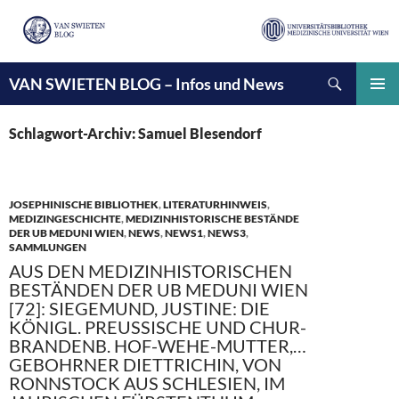
Suchen
VAN SWIETEN BLOG – Infos und News
ZUM
INHALT
PRIMÄ
SPRINGEN
MENÜ
Schlagwort-Archiv: Samuel Blesendorf
JOSEPHINISCHE BIBLIOTHEK
,
LITERATURHINWEIS
,
MEDIZINGESCHICHTE
,
MEDIZINHISTORISCHE BESTÄNDE
DER UB MEDUNI WIEN
,
NEWS
,
NEWS1
,
NEWS3
,
SAMMLUNGEN
AUS DEN MEDIZINHISTORISCHEN
BESTÄNDEN DER UB MEDUNI WIEN
[72]: SIEGEMUND, JUSTINE: DIE
KÖNIGL. PREUSSISCHE UND CHUR-B
RANDENB. HOF-WEHE-MUTTER,…G
EBOHRNER DIETTRICHIN, VON R
ONNSTOCK AUS SCHLESIEN, IM J