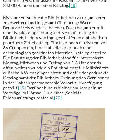
Comités“. 1900 umfasste der Bestand 12.000 Werke in
24.000 Bänden und einen Katalog.
[18]
Myrdacz versuchte die Bibliothek neu zu organisieren,
zu erweitern und insgesamt für einen größeren
Benutzerkreis wiederzubeleben. Dazu begann er mit
einer Neukatalogisierung und Neuaufstellung der
Bibliothek. In dem von ihm geschaffenen alphabetisch
geordnete Zettelkatalog führte er noch ein System von
86 Gruppen ein, innerhalb dieser er noch einen
chronologisch geordneten Materien-Katalog erstellte.
Die Benutzung der Bibliothek stand für Interessierte
Montag, Mittwoch und Freitag von 5-8 Uhr abends
offen, weiters wurde ein Entlehndienst für Militärärzte
außerhalb Wiens eingerichtet und dafür der gedruckte
Katalog samt der Bibliotheks-Ordnung den Garnisonen
in der Habsburgermonarchie Vorort zur Verfügung
gestellt.
[19]
Darüber hinaus hielt er am Josephinum
Vorträge im Hörsaal 1 u.a. über „Sanitäts-
Feldausrüstungs-Material.
[20]