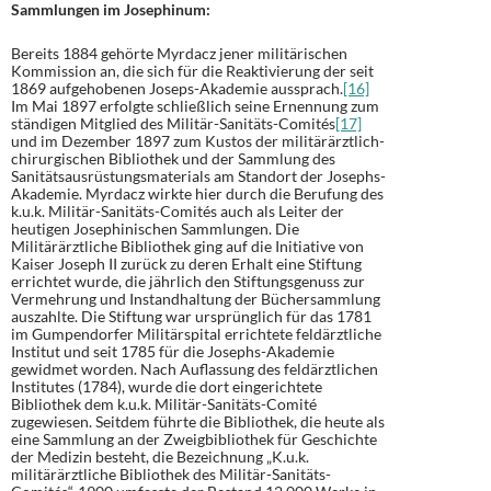
Sammlungen im Josephinum:
Bereits 1884 gehörte Myrdacz jener militärischen
Kommission an, die sich für die Reaktivierung der seit
1869 aufgehobenen Joseps-Akademie aussprach.
[16]
Im Mai 1897 erfolgte schließlich seine Ernennung zum
ständigen Mitglied des Militär-Sanitäts-Comités
[17]
und im Dezember 1897 zum Kustos der militärärztlich-
chirurgischen Bibliothek und der Sammlung des
Sanitätsausrüstungsmaterials am Standort der Josephs-
Akademie. Myrdacz wirkte hier durch die Berufung des
k.u.k. Militär-Sanitäts-Comités auch als Leiter der
heutigen Josephinischen Sammlungen. Die
Militärärztliche Bibliothek ging auf die Initiative von
Kaiser Joseph II zurück zu deren Erhalt eine Stiftung
errichtet wurde, die jährlich den Stiftungsgenuss zur
Vermehrung und Instandhaltung der Büchersammlung
auszahlte. Die Stiftung war ursprünglich für das 1781
im Gumpendorfer Militärspital errichtete feldärztliche
Institut und seit 1785 für die Josephs-Akademie
gewidmet worden. Nach Auflassung des feldärztlichen
Institutes (1784), wurde die dort eingerichtete
Bibliothek dem k.u.k. Militär-Sanitäts-Comité
zugewiesen. Seitdem führte die Bibliothek, die heute als
eine Sammlung an der Zweigbibliothek für Geschichte
der Medizin besteht, die Bezeichnung „K.u.k.
militärärztliche Bibliothek des Militär-Sanitäts-