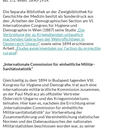
Bd. 1-2. Wien: 1890-1914.
Die Separata-Bibliothek an der Zweigbibliothek für
Geschichte der Medizin besitzt als Sonderdruck aus
den „Arbeiten der Demographischen Section am VI.
Internationalen Congress für Hygiene und
Demographie in Wien (1887) seine Studie „
Die
Verbreitung der zu Kriegsdiensten untauglich
machenden Gebrechen der Wehrpflichtigen in
Oesterreich-Ungarn
“, sowie seine 1894 erschienene
Arbeit „
Études expérimentales sur l’action du projectile
curassé
“.
„Internationale Commission für einheitliche Militär-
Sanitätsstatistik“
Gleichzeitig zu dem 1894 in Budapest tagenden VIII.
Kongress für Hygiene und Demografie, trat auch eine
internationale militärärztliche Kommission zusammen,
an der Paul Mydracz als offizieller Vertreter
Österreich-Ungarns und des Kriegsministeriums
teilnahm. Hier kam es, nachdem die Errichtung einer
„Internationalen Commission für einheitliche
Militärsanitätsstatistik“ zur Vorbereitung der
Zusammenführung und Vereinheitlichung statistischer
Normen und des Datenaustausches der nationalen
Militärstatistiken beschlossen worden war, zu seiner