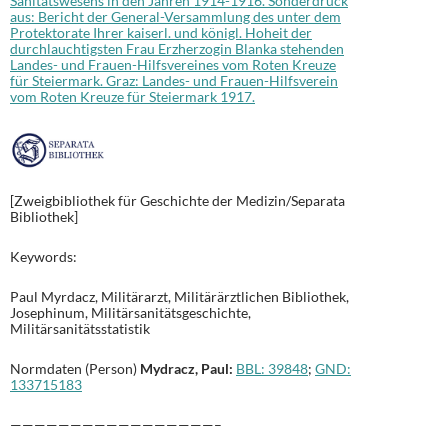
Sanitätswesens in den Jahren 1914-1916. Sonderdruck
aus: Bericht der General-Versammlung des unter dem
Protektorate Ihrer kaiserl. und königl. Hoheit der
durchlauchtigsten Frau Erzherzogin Blanka stehenden
Landes- und Frauen-Hilfsvereines vom Roten Kreuze
für Steiermark. Graz: Landes- und Frauen-Hilfsverein
vom Roten Kreuze für Steiermark 1917.
[Zweigbibliothek für Geschichte der Medizin/Separata
Bibliothek]
Keywords:
Paul Myrdacz, Militärarzt, Militärärztlichen Bibliothek,
Josephinum, Militärsanitätsgeschichte,
Militärsanitätsstatistik
Normdaten (Person)
Mydracz, Paul
:
BBL: 39848
;
GND:
133715183
—————————————————–