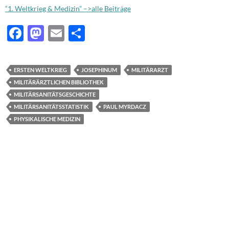
“1. Weltkrieg & Medizin” –>alle Beiträge
F
M
E
T
ac
as
m
ei
e
to
ail
le
ERSTEN WELTKRIEG
JOSEPHINUM
MILITÄRARZT
b
d
n
MILITÄRÄRZTLICHEN BIBLIOTHEK
o
o
MILITÄRSANITÄTSGESCHICHTE
MILITÄRSANITÄTSSTATISTIK
PAUL MYRDACZ
o
n
PHYSIKALISCHE MEDIZIN
k