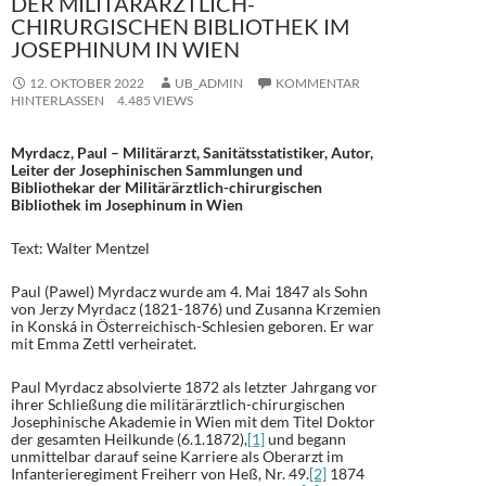
DER MILITÄRÄRZTLICH-
CHIRURGISCHEN BIBLIOTHEK IM
JOSEPHINUM IN WIEN
12. OKTOBER 2022
UB_ADMIN
KOMMENTAR
HINTERLASSEN
4.485 VIEWS
Myrdacz, Paul – Militärarzt, Sanitätsstatistiker, Autor,
Leiter der Josephinischen Sammlungen und
Bibliothekar der Militärärztlich-chirurgischen
Bibliothek im Josephinum in Wien
Text: Walter Mentzel
Paul (Pawel) Myrdacz wurde am 4. Mai 1847 als Sohn
von Jerzy Myrdacz (1821-1876) und Zusanna Krzemien
in Konská in Österreichisch-Schlesien geboren. Er war
mit Emma Zettl verheiratet.
Paul Myrdacz absolvierte 1872 als letzter Jahrgang vor
ihrer Schließung die militärärztlich-chirurgischen
Josephinische Akademie in Wien mit dem Titel Doktor
der gesamten Heilkunde (6.1.1872),
[1]
und begann
unmittelbar darauf seine Karriere als Oberarzt im
Infanterieregiment Freiherr von Heß, Nr. 49.
[2]
1874