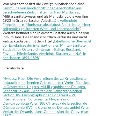
Von Myrdacz besitzt die Zweigbibliothek noch eine
Sammlung von handschriftlichen Abschriften aus
verschiedenen Zeitschriften für Paul Myrdacz
zum
Militärsanitätswesen und als Manuskript, die von ihm
1923 in Graz verfassten Arbeit „
Die vollendete
Einheitslehre (Monismus absolutus). Bausteine zu einer
zeitgemäss geläuterten Welt- und Lebensansicht
“.
Weiters befindet sich in diesem Bestand auch eine von
ihm im Jahr 1900 handschriftlich verfasste und nicht
gedruckte Arbeit mit dem Titel „
Tabellarische Übersicht
der Ergebnisse der interna-tionalen Militär-Sanitäts-
Statistik für Österreich-Ungarn, Italien, Russland,
England, Niederlande, Vereinigte Staaten von N.A. in
den Jahren 1894-1898
“.
Literaturliste:
Myrdacz, Paul: Die Verbreitung der zu Kriegsdiensten
untauglich machenden Gebrechen der Wehrpflichtigen
in Oesterreich-Ungarn. Mit III graphischen Beilagen.
Sonderdruck aus: Arbeiten der Demographischen
Section. (IV. Demographischer Congress) = VI.
Internationaler Congress für Hygiene und
Demographie zu Wien 1887/Travaux de la Section de
Démographie. (IVème Congrès de Démographie) Wien:
Verlag der Organisations-Commission des Congresses
1887.