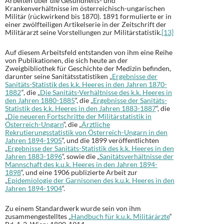
Arbeiten über die Gesundheits- und
Krankenverhältnisse im österreichisch-ungarischen
Militär (rückwirkend bis 1870). 1891 formulierte er in
einer zwölfteiligen Artikelserie in der Zeitschrift der
Militärarzt seine Vorstellungen zur Militärstatistik.
[13]
Auf diesem Arbeitsfeld entstanden von ihm eine Reihe
von Publikationen, die sich heute an der
Zweigbibliothek für Geschichte der Medizin befinden,
darunter seine Sanitätsstatistiken „
Ergebnisse der
Sanitäts-Statistik des k.k. Heeres in den Jahren 1870-
1882
“
, die „
Die Sanitäts-Verhältnisse des k.k. Heeres in
den Jahren 1880-1885
“, die „
Ergebnisse der Sanitäts-
Statistik des k.k. Heeres in den Jahren 1883-1887
“, die
„
Die neueren Fortschritte der Militärstatistik in
Österreich-Ungarn
“, die „
Ärztliche
Rekrutierungsstatistik von Österreich-Ungarn in den
Jahren 1894-1905
“, und die 1899 veröffentlichten
„
Ergebnisse der Sanitäts-Statistik des k.k. Heeres in den
Jahren 1883-1896
“, sowie die „
Sanitätsverhältnisse der
Mannschaft des k.u.k. Heeres in den Jahren 1894-
1898
“, und eine 1906 publizierte Arbeit zur
„
Epidemiologie der Garnisonen des k.u.k. Heeres in den
Jahren 1894-1904
“.
Zu einem Standardwerk wurde sein von ihm
zusammengestelltes „
Handbuch für k.u.k. Militärärzte
“