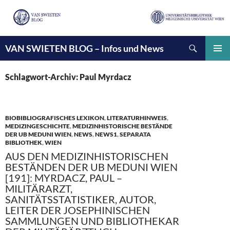
Suchen
VAN SWIETEN BLOG – Infos und News
ZUM
INHALT
PRIMÄ
SPRINGEN
MENÜ
Schlagwort-Archiv: Paul Myrdacz
BIOBIBLIOGRAFISCHES LEXIKON
,
LITERATURHINWEIS
,
MEDIZINGESCHICHTE
,
MEDIZINHISTORISCHE BESTÄNDE
DER UB MEDUNI WIEN
,
NEWS
,
NEWS1
,
SEPARATA
BIBLIOTHEK
,
WIEN
AUS DEN MEDIZINHISTORISCHEN
BESTÄNDEN DER UB MEDUNI WIEN
[191]: MYRDACZ, PAUL –
MILITÄRARZT,
SANITÄTSSTATISTIKER, AUTOR,
LEITER DER JOSEPHINISCHEN
SAMMLUNGEN UND BIBLIOTHEKAR