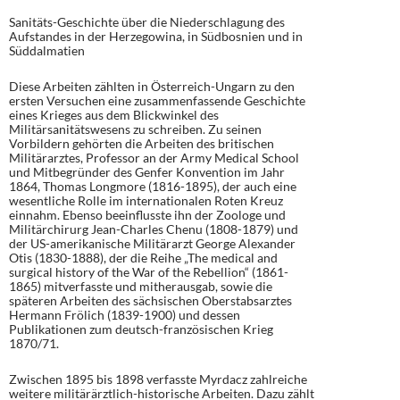
Sanitäts-Geschichte über die Niederschlagung des
Aufstandes in der Herzegowina, in Südbosnien und in
Süddalmatien
Diese Arbeiten zählten in Österreich-Ungarn zu den
ersten Versuchen eine zusammenfassende Geschichte
eines Krieges aus dem Blickwinkel des
Militärsanitätswesens zu schreiben. Zu seinen
Vorbildern gehörten die Arbeiten des britischen
Militärarztes, Professor an der Army Medical School
und Mitbegründer des Genfer Konvention im Jahr
1864, Thomas Longmore (1816-1895), der auch eine
wesentliche Rolle im internationalen Roten Kreuz
einnahm. Ebenso beeinflusste ihn der Zoologe und
Militärchirurg Jean-Charles Chenu (1808-1879) und
der US-amerikanische Militärarzt George Alexander
Otis (1830-1888), der die Reihe „The medical and
surgical history of the War of the Rebellion“ (1861-
1865) mitverfasste und mitherausgab, sowie die
späteren Arbeiten des sächsischen Oberstabsarztes
Hermann Frölich (1839-1900) und dessen
Publikationen zum deutsch-französischen Krieg
1870/71.
Zwischen 1895 bis 1898 verfasste Myrdacz zahlreiche
weitere militärärztlich-historische Arbeiten. Dazu zählt