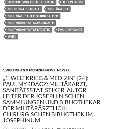
o
o
BIOBIBIOGRAFISCHES LEXIKON
JOSEPHINUM
MEDIZINGESCHICHTE
MILITÄRARZT
o
n
MILITÄRÄRZTLICHEN BIBLIOTHEK
k
MILITÄRSANITÄTSGESCHICHTE
MILITÄRSANITÄTSSTATISTIK
PAUL MYRDACZ
WIEN
1.WELTKRIEG & MEDIZIN
,
NEWS
,
NEWS2
„1. WELTKRIEG & MEDIZIN“ [24]:
PAUL MYRDACZ: MILITÄRARZT,
SANITÄTSSTATISTIKER, AUTOR,
LEITER DER JOSEPHINISCHEN
SAMMLUNGEN UND BIBLIOTHEKAR
DER MILITÄRÄRZTLICH-
CHIRURGISCHEN BIBLIOTHEK IM
JOSEPHINUM