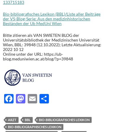
133715183
Bio-bibliografisches Lexikon (BBL)/Liste aller Beiträge
der VS-Blog-Serie: Aus den medizinhistorischen
Beständen der Ub MedUni Wien
Bitte zitieren als VAN SWIETEN BLOG der
Universitätsbibliothek der Medizinischen Universität
Wien, BBL: 39848 (12.10.2022); Letzte Aktualisierung:
2022 10 12
Online unter der URL: https://ub-
blog.meduniwien.ac.at/blog/?p=39848
F
M
E
T
ac
as
m
ei
e
to
ail
le
ARZT
BBL
BIO-BIBLIOGRAFISCHES LEXIKON
b
d
n
BIO-BIBLIOGRAPHISCHES LEXIKON