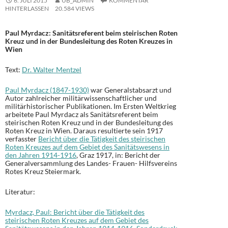
6. JULI 2015
UB_ADMIN
KOMMENTAR
HINTERLASSEN
20.584 VIEWS
Paul Myrdacz:
Sanitätsreferent beim steirischen Roten
Kreuz und in der Bundesleitung des Roten Kreuzes in
Wien
Text:
Dr. Walter Mentzel
Paul Myrdacz (1847-1930)
war Generalstabsarzt und
Autor zahlreicher militärwissenschaftlicher und
militärhistorischer Publikationen. Im Ersten Weltkrieg
arbeitete Paul Myrdacz als Sanitätsreferent beim
steirischen Roten Kreuz und in der Bundesleitung des
Roten Kreuz in Wien. Daraus resultierte sein 1917
verfasster
Bericht über die Tätigkeit des steirischen
Roten Kreuzes auf dem Gebiet des Sanitätswesens in
den Jahren 1914-1916
, Graz 1917, in: Bericht der
Generalversammlung des Landes- Frauen- Hilfsvereins
Rotes Kreuz Steiermark.
Literatur:
Myrdacz, Paul: Bericht über die Tätigkeit des
steirischen Roten Kreuzes auf dem Gebiet des