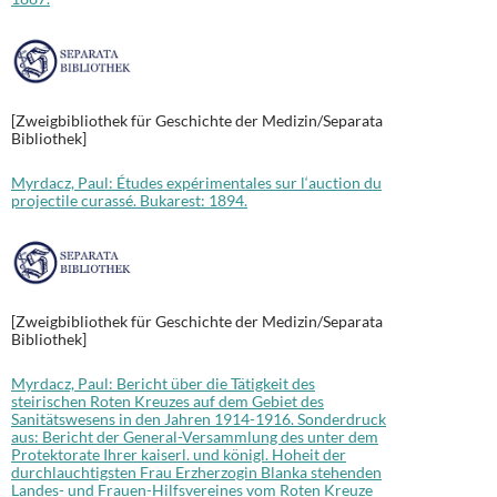
[Zweigbibliothek für Geschichte der Medizin/Separata
Bibliothek]
Myrdacz, Paul: Études expérimentales sur l‘auction du
projectile curassé. Bukarest: 1894.
[Zweigbibliothek für Geschichte der Medizin/Separata
Bibliothek]
Myrdacz, Paul: Bericht über die Tätigkeit des
steirischen Roten Kreuzes auf dem Gebiet des
Sanitätswesens in den Jahren 1914-1916. Sonderdruck
aus: Bericht der General-Versammlung des unter dem
Protektorate Ihrer kaiserl. und königl. Hoheit der
durchlauchtigsten Frau Erzherzogin Blanka stehenden
Landes- und Frauen-Hilfsvereines vom Roten Kreuze