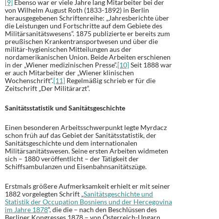
[9]
Ebenso war er viele Jahre lang Mitarbeiter bei der
von Wilhelm August Roth (1833-1892) in Berlin
herausgegebenen Schriftenreihe: „Jahresberichte über
die Leistungen und Fortschritte auf dem Gebiete des
Militärsanitätswesens“. 1875 publizierte er bereits zum
preußischen Krankentransportwesen und über die
militär-hygienischen Mitteilungen aus der
nordamerikanischen Union. Beide Arbeiten erschienen
in der „Wiener medizinischen Presse“.
[10]
Seit 1888 war
er auch Mitarbeiter der „Wiener klinischen
Wochenschrift“.
[11]
Regelmäßig schrieb er für die
Zeitschrift „Der Militärarzt“.
Sanitätsstatistik und Sanitätsgeschichte
Einen besonderen Arbeitsschwerpunkt legte Myrdacz
schon früh auf das Gebiet der Sanitätsstatistik, der
Sanitätsgeschichte und dem internationalen
Militärsanitätswesen. Seine ersten Arbeiten widmeten
sich – 1880 veröffentlicht – der Tätigkeit der
Schiffsambulanzen und Eisenbahnsanitätszüge.
Erstmals größere Aufmerksamkeit erhielt er mit seiner
1882 vorgelegten Schrift „
Sanitätsgeschichte und
Statistik der Occupation Bosniens und der Hercegovina
im Jahre 1878
“, die die – nach den Beschlüssen des
Berliner Kongresses 1878 – von Österreich-Ungarn