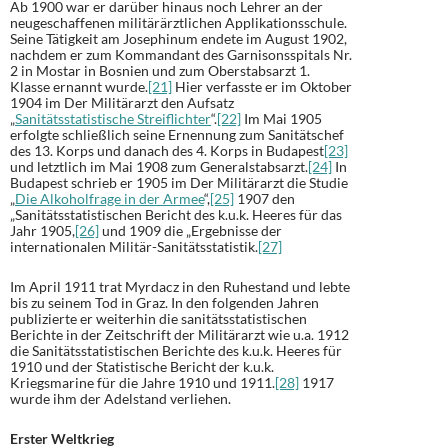
Ab 1900 war er darüber hinaus noch Lehrer an der
neugeschaffenen militärärztlichen Applikationsschule.
Seine Tätigkeit am Josephinum endete im August 1902,
nachdem er zum Kommandant des Garnisonsspitals Nr.
2 in Mostar in Bosnien und zum Oberstabsarzt 1.
Klasse ernannt wurde.
[21]
Hier verfasste er im Oktober
1904 im Der Militärarzt den Aufsatz
„
Sanitätsstatistische Streiflichter
“.
[22]
Im Mai 1905
erfolgte schließlich seine Ernennung zum Sanitätschef
des 13. Korps und danach des 4. Korps in Budapest
[23]
und letztlich im Mai 1908 zum Generalstabsarzt.
[24]
In
Budapest schrieb er 1905 im Der Militärarzt die Studie
„
Die Alkoholfrage in der Armee
“,
[25]
1907 den
„Sanitätsstatistischen Bericht des k.u.k. Heeres für das
Jahr 1905,
[26]
und 1909 die „Ergebnisse der
internationalen Militär-Sanitätsstatistik.
[27]
Im April 1911 trat Myrdacz in den Ruhestand und lebte
bis zu seinem Tod in Graz. In den folgenden Jahren
publizierte er weiterhin die sanitätsstatistischen
Berichte in der Zeitschrift der Militärarzt wie u.a. 1912
die Sanitätsstatistischen Berichte des k.u.k. Heeres für
1910 und der Statistische Bericht der k.u.k.
Kriegsmarine für die Jahre 1910 und 1911.
[28]
1917
wurde ihm der Adelstand verliehen.
Erster Weltkrieg