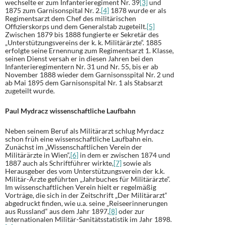
wechselte er zum Infanterieregiment Nr. 39
[3]
und
1875 zum Garnisonspital Nr. 2.
[4]
1878 wurde er als
Regimentsarzt dem Chef des militärischen
Offizierskorps und dem Generalstab zugeteilt.
[5]
Zwischen 1879 bis 1888 fungierte er Sekretär des
„Unterstützungsvereins der k. k. Militärärzte“. 1885
erfolgte seine Ernennung zum Regimentsarzt 1. Klasse,
seinen Dienst versah er in diesen Jahren bei den
Infanterieregimentern Nr. 31 und Nr. 55, bis er ab
November 1888 wieder dem Garnisonsspital Nr. 2 und
ab Mai 1895 dem Garnisonspital Nr. 1 als Stabsarzt
zugeteilt wurde.
Paul Mydracz wissenschaftliche Laufbahn
Neben seinem Beruf als Militärarzt schlug Myrdacz
schon früh eine wissenschaftliche Laufbahn ein.
Zunächst im „Wissenschaftlichen Verein der
Militärärzte in Wien“,
[6]
in dem er zwischen 1874 und
1887 auch als Schriftführer wirkte,
[7]
sowie als
Herausgeber des vom Unterstützungsverein der k.k.
Militär-Ärzte geführten „Jahrbuches für Militärärzte“.
Im wissenschaftlichen Verein hielt er regelmäßig
Vorträge, die sich in der Zeitschrift „Der Militärarzt“
abgedruckt finden, wie u.a. seine „Reiseerinnerungen
aus Russland“ aus dem Jahr 1897,
[8]
oder zur
Internationalen Militär-Sanitätsstatistik im Jahr 1898.