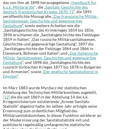
das von ihm ab 1898 herausgegebene
„Handbuch für
k.u.k. Militärärzte“
, die „
Sanitäts-Geschichte des
deutsch-französischen Krieges 1870-71
“, die 1895
veröffentlichte Monografie „
Das französische Militär-
Sanitätswesen. Geschichte und gegenwärtige
Gestaltung
“, sowie weitere Arbeiten wie die
„Sanitätsgeschichte des Krimkrieges 1854 bis 1856.
1896 erschienen die „Sanitätsgeschichte des Feldzuges
1859 in Italien“, „Das russische Militärsanitätswesen.
Geschichte und gegenwärtige Gestaltung“, 1897 die
„Sanitätsgeschichte der Feldzüge 1864 und 1866 in
Dänemark, Böhmen und Italien“, und „
Das italienische
Militär-Sanitätswesen. Geschichte und gegenwärtige
Gestaltung
“, und 1898 die „Sanitätsgeschichte des
russisch-türkischen Krieges 1877 bis 1878 in Bulgarien
und Armenien“, sowie „
Der englische Sanitätsdienst in
Egypten
“.
Im März 1883 wurde Myrdacz der statistischen
Abteilung des Technischen Militärkomitees zugeteilt,
[12]
die die seit 1869 in der Abteilung 14 des k.k.
Kriegsministerium existierende „Armee-Sanitäts-
Statistik“ abgelöst hatte. Im selben Jahr erfolgte seine
Ernennung zum ordentlichen Mitglied des
Militärsanitätskomitees. In dieser Funktion wirkte er an
der Modernisierung der Sanitätsstatistik mit und
publizierte regelmäßig umfangreiche statistische