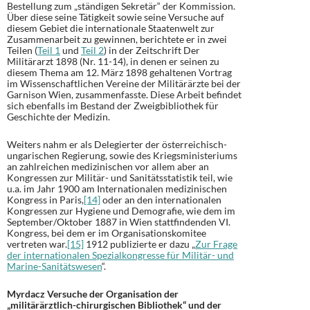
Bestellung zum „ständigen Sekretär“ der Kommission.
Über diese seine Tätigkeit sowie seine Versuche auf
diesem Gebiet die internationale Staatenwelt zur
Zusammenarbeit zu gewinnen, berichtete er in zwei
Teilen (
Teil 1
und
Teil 2
) in der Zeitschrift Der
Militärarzt 1898 (Nr. 11-14), in denen er seinen zu
diesem Thema am 12. März 1898 gehaltenen Vortrag
im Wissenschaftlichen Vereine der Militärärzte bei der
Garnison Wien, zusammenfasste. Diese Arbeit befindet
sich ebenfalls im Bestand der Zweigbibliothek für
Geschichte der Medizin.
Weiters nahm er als Delegierter der österreichisch-
ungarischen Regierung, sowie des Kriegsministeriums
an zahlreichen medizinischen vor allem aber an
Kongressen zur Militär- und Sanitätsstatistik teil, wie
u.a. im Jahr 1900 am Internationalen medizinischen
Kongress in Paris,
[14]
oder an den internationalen
Kongressen zur Hygiene und Demografie, wie dem im
September/Oktober 1887 in Wien stattfindenden VI.
Kongress, bei dem er im Organisationskomitee
vertreten war.
[15]
1912 publizierte er dazu „
Zur Frage
der internationalen Spezialkongresse für Militär- und
Marine-Sanitätswesen
“.
Myrdacz Versuche der Organisation der
„militärärztlich-chirurgischen Bibliothek“ und der