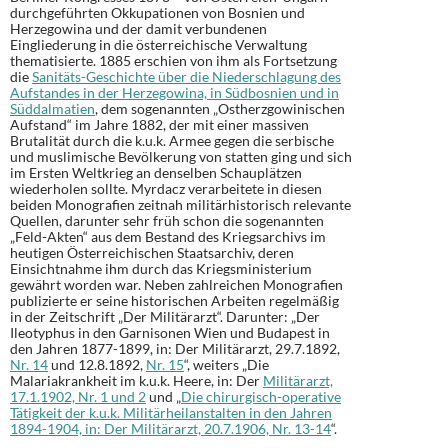
durchgeführten Okkupationen von Bosnien und
Herzegowina und der damit verbundenen
Eingliederung in die österreichische Verwaltung
thematisierte. 1885 erschien von ihm als Fortsetzung
die
Sanitäts-Geschichte über die Niederschlagung des
Aufstandes in der Herzegowina, in Südbosnien und in
Süddalmatien
, dem sogenannten „Ostherzgowinischen
Aufstand“ im Jahre 1882, der mit einer massiven
Brutalität durch die k.u.k. Armee gegen die serbische
und muslimische Bevölkerung von statten ging und sich
im Ersten Weltkrieg an denselben Schauplätzen
wiederholen sollte. Myrdacz verarbeitete in diesen
beiden Monografien zeitnah militärhistorisch relevante
Quellen, darunter sehr früh schon die sogenannten
„Feld-Akten“ aus dem Bestand des Kriegsarchivs im
heutigen Österreichischen Staatsarchiv, deren
Einsichtnahme ihm durch das Kriegsministerium
gewährt worden war. Neben zahlreichen Monografien
publizierte er seine historischen Arbeiten regelmäßig
in der Zeitschrift „Der Militärarzt“. Darunter: „Der
Ileotyphus in den Garnisonen Wien und Budapest in
den Jahren 1877-1899, in: Der Militärarzt, 29.7.1892,
Nr. 14
und 12.8.1892,
Nr. 15
“, weiters „Die
Malariakrankheit im k.u.k. Heere, in: Der
Militärarzt,
17.1.1902, Nr. 1 und 2
und „
Die chirurgisch-operative
Tätigkeit der k.u.k. Militärheilanstalten in den Jahren
1894-1904, in: Der Militärarzt, 20.7.1906, Nr. 13-14
“.