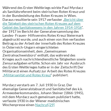
Während des Ersten Weltkriegs wirkte Paul Myrdacz
als Sanitätsreferent beim steirischen Roten Kreuz und
in der Bundesleitung des Roten Kreuzes in Wien.
Daraus resultierte sein 1917 verfasster „
Bericht über
die Tätigkeit des steirischen Roten Kreuzes auf dem
Gebiet des Sanitätswesens in den Jahren 1914-1916
“,
der 1917 im Bericht der Generalversammlung des
Landes- Frauen- Hilfsvereins Rotes Kreuz Steiermark
abgedruckt wurde, und auch einen von ihm verfassten
Beitrag zu der Arbeit der innerhalb des Roten Kreuzes
in Österreich-Ungarn eingerichteten
Organisationseinheit, dem „Gemeinsamen
Zentralnachweisbüro“ enthält, das während des
Krieges auch nachrichtendienstliche Tätigkeiten sowie
Zensuraufgaben erfüllte. Schon ein Jahr vor Ausbruch
des Ersten Weltkrieges hatte er in der Zeitschrift Der
Militärarzt einen Aufsatz zur Arbeit des Rotes Kreuzes
„
Militärsanität und Rotes Kreuz
“ publiziert.
Myrdacz verstarb am 7. Juli 1930 in Graz. Der
ehemalige Generalstabsarzt und Sanitätschef des k.k.
Armeeoberkommandos, Johann Steiner (1866-1945),
mit dem Myrdacz auch gemeinsam publiziert hatte,
verfasste 1930 in der Wiener medizinischen
Wochenpresse einen
Nachruf
.
[29]