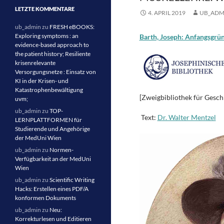
LETZTE KOMMENTARE
4. APRIL 2019
UB_ADM
ub_admin
zu
FRESH eBOOKS:
Exploring symptoms : an
Barth, Joseph: Anfangsgrü
evidence-based approach to
the patient history; Resiliente
krisenrelevante
Versorgungsnetze : Einsatz von
KI in der Krisen- und
Katastrophenbewältigung
[Zweigbibliothek für Geschi
uvm;
ub_admin
zu
TOP-
Text:
Dr. Walter Mentzel
LERNPLATTFORMEN für
Studierende und Angehörige
der MedUni Wien
ub_admin
zu
Normen-
Verfügbarkeit an der MedUni
Wien
ub_admin
zu
Scientific Writing
Hacks: Erstellen eines PDF/A
konformen Dokuments
ub_admin
zu
Neu:
Korrekturlesen und Editieren