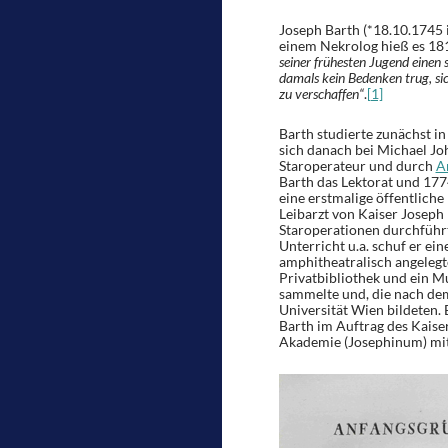
Joseph Barth (*18.10.1745 
einem Nekrolog hieß es 181
seiner frühesten Jugend einen
damals kein Bedenken trug, si
zu verschaffen“
.
[1]
Barth studierte zunächst i
sich danach bei Michael Jo
Staroperateur und durch
A
Barth das Lektorat und 177
eine erstmalige öffentliche
Leibarzt von Kaiser Joseph 
Staroperationen durchführ
Unterricht u.a. schuf er ei
amphitheatralisch angelegt
Privatbibliothek und ein M
sammelte und, die nach de
Universität Wien bildeten.
Barth im Auftrag des Kaiser
Akademie (Josephinum) mit