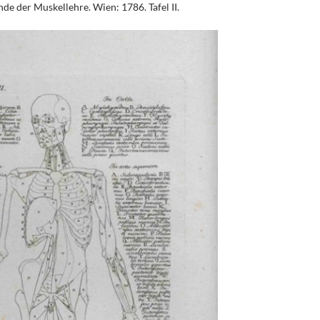
e der Muskellehre. Wien: 1786. Tafel II.