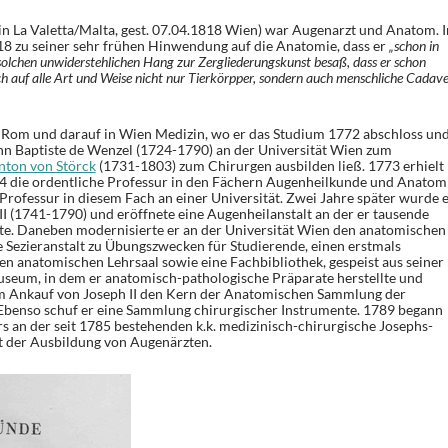
in La Valetta/Malta, gest. 07.04.1818 Wien) war Augenarzt und Anatom. I
8 zu seiner sehr frühen Hinwendung auf die Anatomie, dass er
„schon in
 solchen unwiderstehlichen Hang zur Zergliederungskunst besaß, dass er schon
ch auf alle Art und Weise nicht nur Tierkörpper, sondern auch menschliche Cadave
n Rom und darauf in Wien Medizin, wo er das Studium 1772 abschloss un
hn Baptiste de Wenzel (1724-1790) an der Universität Wien zum
nton von Störck
(1731-1803) zum Chirurgen ausbilden ließ. 1773 erhielt
4 die ordentliche Professur in den Fächern Augenheilkunde und Anatom
 Professur in diesem Fach an einer Universität. Zwei Jahre später wurde 
II (1741-1790) und eröffnete eine Augenheilanstalt an der er tausende
te. Daneben modernisierte er an der Universität Wien den anatomischen
ne Sezieranstalt zu Übungszwecken für Studierende, einen erstmals
en anatomischen Lehrsaal sowie eine Fachbibliothek, gespeist aus seiner
useum, in dem er anatomisch-pathologische Präparate herstellte und
m Ankauf von Joseph II den Kern der Anatomischen Sammlung der
 Ebenso schuf er eine Sammlung chirurgischer Instrumente. 1789 begann
s an der seit 1785 bestehenden k.k. medizinisch-chirurgische Josephs-
 der Ausbildung von Augenärzten.