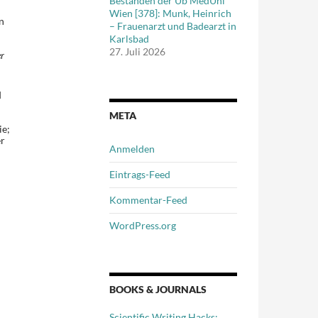
Beständen der Ub MedUni
Wien [378]: Munk, Heinrich
n
– Frauenarzt und Badearzt in
Karlsbad
27. Juli 2026
r
d
META
ie;
er
Anmelden
Eintrags-Feed
Kommentar-Feed
WordPress.org
BOOKS & JOURNALS
Scientific Writing Hacks: