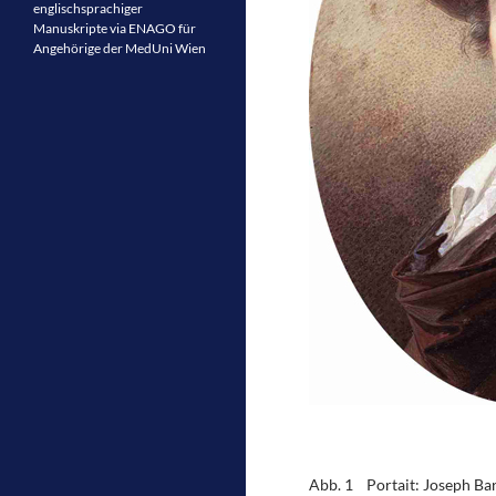
englischsprachiger
Manuskripte via ENAGO für
Angehörige der MedUni Wien
Abb. 1 Portait: Joseph Ba