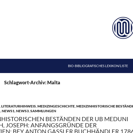
ZUM INHALT SPRINGEN
BIO-BIBLIOGRAFISCHES LEXIKON/LISTE
Schlagwort-Archiv: Malta
,
LITERATURHINWEIS
,
MEDIZINGESCHICHTE
,
MEDIZINHISTORISCHE BESTÄND
S
,
NEWS1
,
NEWS3
,
SAMMLUNGEN
NHISTORISCHEN BESTÄNDEN DER UB MEDUNI
TH, JOSEPH: ANFANGSGRÜNDE DER
IEN: BEY ANTON GASSLER BUCHHÄNDLER 1786