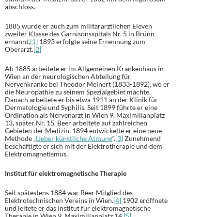
abschloss.
1885 wurde er auch zum militärärztlichen Eleven
zweiter Klasse des Garnisonsspitals Nr. 5 in Brünn
ernannt,
[1]
1893 erfolgte seine Ernennung zum
Oberarzt.
[2]
Ab 1885 arbeitete er im Allgemeinen Krankenhaus in
Wien an der neurologischen Abteilung für
Nervenkranke bei Theodor Meinert (1833-1892), wo er
die Neuropathie zu seinem Spezialgebiet machte.
Danach arbeitete er bis etwa 1911 an der Klinik für
Dermatologie und Syphilis. Seit 1899 führte er eine
Ordination als Nervenarzt in Wien 9, Maximilianplatz
13, später Nr. 15. Beer arbeitete auf zahlreichen
Gebieten der Medizin. 1894 entwickelte er eine neue
Methode „
Ueber künstliche Atmung
“.
[3]
Zunehmend
beschäftigte er sich mit der Elektrotherapie und dem
Elektromagnetismus.
Institut für elektromagnetische Therapie
Seit spätestens 1884 war Beer Mitglied des
Elektrotechnischen Vereins in Wien.
[4]
1902 eröffnete
und leitete er das Institut für elektromagnetische
Therapie in Wien 9, Maximilianplatz 14.
[5]