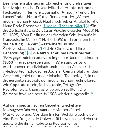
Beer war ein überaus erfolgreicher und vielseitiger
Medizinjournalist. Er war Mitarbeiter internationaler
Fachzeitschriften wie „Journal of Anatomy“ und „The
Lancet“ oder „Nature“, und Redakteur der „Wiener
medizinischen Presse“. Häufig schrieb er Artikel für die
Neue Freie Presse wie „
Unsere Kinderspitäler
“
[6],
für
die Zeitschrift Die Zeit („Zur Psychologie der Mode“, H.
54, 1895, „Vom Einflusse der fremden Schulen auf die
französische Malerei“, H. 47, 1895) und vor allem für
die Zeitung Die Zeit („Ärzteüberfluss und
Ärzteverstaatlichung“
[7]
„Die Cholera und ihre
Behandlung“).
[8]
Weiters war er Redakteur bei der
1905 gegründeten und vom Ingenieur Jacob Hellmann
(1868-) herausgegeben und in Wien und Leipzig
erschienenen medizinisch-technischen Zeitschrift
„Medico-technologisches Journal. Centralblatt für das
Gesammtgebiet der medicinischen Technologie“, in der
die gesamten Gebiete der medizinischen Technologie,
wie Apparatekunde, Mikroskopie, Fotografie,
Radiologie u.a. thematisiert werden sollten. Die
Zeitschrift wurde bereits 1908 wieder eingestellt.
[9]
Auf dem medizinischen Gebiet entwickelte er
Massageverfahren („manuelle Methode“) bei
Muskelschwund. Vor dem Ersten Weltkrieg schlug er
eine Berufung an die Universität in Neuseeland ebenso
aus, wie die ihm angebotene Position eines