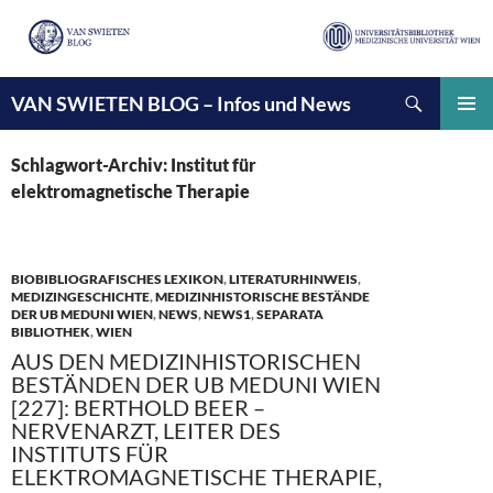
Suchen
VAN SWIETEN BLOG – Infos und News
ZUM
INHALT
PRIMÄ
SPRINGEN
MENÜ
Schlagwort-Archiv: Institut für
elektromagnetische Therapie
BIOBIBLIOGRAFISCHES LEXIKON
,
LITERATURHINWEIS
,
MEDIZINGESCHICHTE
,
MEDIZINHISTORISCHE BESTÄNDE
DER UB MEDUNI WIEN
,
NEWS
,
NEWS1
,
SEPARATA
BIBLIOTHEK
,
WIEN
AUS DEN MEDIZINHISTORISCHEN
BESTÄNDEN DER UB MEDUNI WIEN
[227]: BERTHOLD BEER –
NERVENARZT, LEITER DES
INSTITUTS FÜR
ELEKTROMAGNETISCHE THERAPIE,