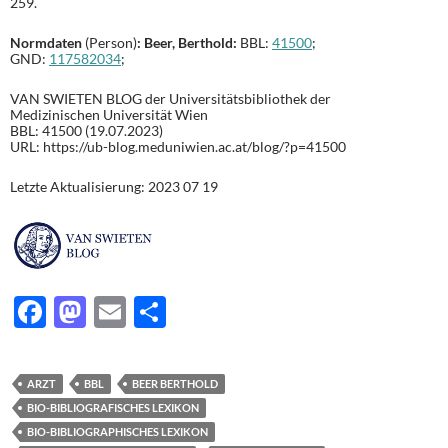
259.
Normdaten
(Person)
: Beer, Berthold:
BBL:
41500
;
GND:
117582034
;
VAN SWIETEN BLOG der Universitätsbibliothek der
Medizinischen Universität Wien
BBL: 41500 (19.07.2023)
URL: https://ub-blog.meduniwien.ac.at/blog/?p=41500
Letzte Aktualisierung: 2023 07 19
F
M
E
T
ac
as
m
ei
e
to
ail
le
ARZT
BBL
BEER BERTHOLD
b
d
n
BIO-BIBLIOGRAFISCHES LEXIKON
o
o
BIO-BIBLIOGRAPHISCHES LEXIKON