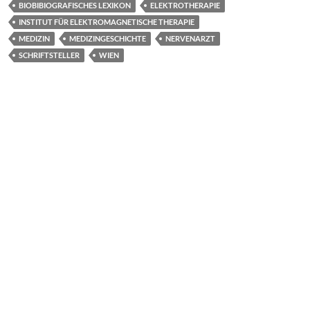
BIOBIBIOGRAFISCHES LEXIKON
ELEKTROTHERAPIE
o
n
INSTITUT FÜR ELEKTROMAGNETISCHE THERAPIE
k
MEDIZIN
MEDIZINGESCHICHTE
NERVENARZT
SCHRIFTSTELLER
WIEN