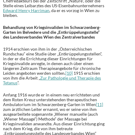
Chefredakteurs bei der Zeitschrift „Nature“, oder die
Stelle eines Leibarztes des US-Eisenbahnunternehmers
Edward Henry Harriman
, da er es vorzog in Wien zu
bleiben.
Behandlung von Kriegsinvaliden im Schwarzenberg-
Garten im Belvedere und die „Entkrüppelungsstelle“
des Landesverbandes Wien des Zentralverbandes
1914 erschien von ihm in der „Österreichischen
Rundschau“ eine Studie über „Entkrüppelungsstellen“,
in der er die Errichtung dieser Einrichtungen für
Kriegsinvalide anregte, in denen auch über einen
längeren Zeitraum Therapieangebote für chronische
Leiden angeboten werden sollten.
[10]
1915 erschien
von ihm die Arbeit „
Zur Pathologie und Therapie des
Tetanus
“.
Anfang 1916 wurde er in einem neu errichteten und
dem Roten Kreuz unterstehenden therapeutischen
Ambulatorium im Schwarzenberg-Garten in Wien
[11]
zum ärztlichen Leiter ernannt, wo er seine von ihm
ausgearbeitete sogenannte „Wiener manuelle (auch
„Wiener Massage“) Methode“ der Massage bei
Kriegsinvaliden anwandte. Aus dieser Einrichtung ging
nach dem Krieg, die von ihm betreute
„Entkrüppelungsstelle des Landesverbandes Wien“