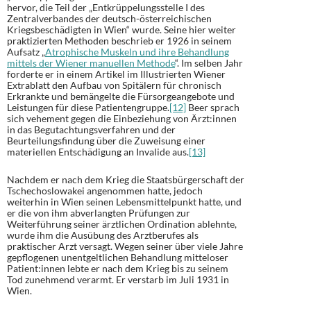
hervor, die Teil der „Entkrüppelungsstelle I des
Zentralverbandes der deutsch-österreichischen
Kriegsbeschädigten in Wien“ wurde. Seine hier weiter
praktizierten Methoden beschrieb er 1926 in seinem
Aufsatz „
Atrophische Muskeln und ihre Behandlung
mittels der Wiener manuellen Methode
“. Im selben Jahr
forderte er in einem Artikel im Illustrierten Wiener
Extrablatt den Aufbau von Spitälern für chronisch
Erkrankte und bemängelte die Fürsorgeangebote und
Leistungen für diese Patientengruppe.
[12]
Beer sprach
sich vehement gegen die Einbeziehung von Ärzt:innen
in das Begutachtungsverfahren und der
Beurteilungsfindung über die Zuweisung einer
materiellen Entschädigung an Invalide aus.
[13]
Nachdem er nach dem Krieg die Staatsbürgerschaft der
Tschechoslowakei angenommen hatte, jedoch
weiterhin in Wien seinen Lebensmittelpunkt hatte, und
er die von ihm abverlangten Prüfungen zur
Weiterführung seiner ärztlichen Ordination ablehnte,
wurde ihm die Ausübung des Arztberufes als
praktischer Arzt versagt. Wegen seiner über viele Jahre
gepflogenen unentgeltlichen Behandlung mitteloser
Patient:innen lebte er nach dem Krieg bis zu seinem
Tod zunehmend verarmt. Er verstarb im Juli 1931 in
Wien.