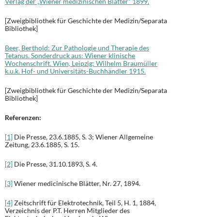
Verlag der „Wiener medizinischen Blätter“ 1899.
[Zweigbibliothek für Geschichte der Medizin/Separata
Bibliothek]
Beer, Berthold: Zur Pathologie und Therapie des
Tetanus. Sonderdruck aus: Wiener klinische
Wochenschrift. Wien, Leipzig: Wilhelm Braumüller
k.u.k. Hof- und Universitäts-Buchhändler 1915.
[Zweigbibliothek für Geschichte der Medizin/Separata
Bibliothek]
Referenzen:
[1]
Die Presse, 23.6.1885, S. 3; Wiener Allgemeine
Zeitung, 23.6.1885, S. 15.
[2]
Die Presse, 31.10.1893, S. 4.
[3]
Wiener medicinische Blätter, Nr. 27, 1894.
[4]
Zeitschrift für Elektrotechnik, Teil 5, H. 1, 1884,
Verzeichnis der P.T. Herren Mitglieder des