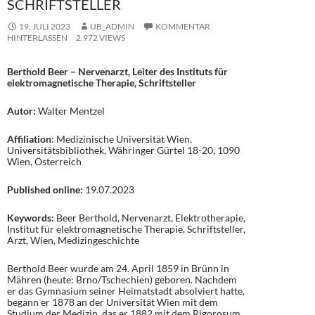
SCHRIFTSTELLER
19. JULI 2023
UB_ADMIN
KOMMENTAR
HINTERLASSEN
2.972 VIEWS
Berthold Beer – Nervenarzt, Leiter des Instituts für
elektromagnetische Therapie, Schriftsteller
Autor:
Walter Mentzel
Affiliation
: Medizinische Universität Wien,
Universitätsbibliothek, Währinger Gürtel 18-20, 1090
Wien, Österreich
Published online:
19.07.2023
Keywords:
Beer Berthold, Nervenarzt, Elektrotherapie,
Institut für elektromagnetische Therapie, Schriftsteller,
Arzt, Wien, Medizingeschichte
Berthold Beer wurde am 24. April 1859 in Brünn in
Mähren (heute: Brno/Tschechien) geboren. Nachdem
er das Gymnasium seiner Heimatstadt absolviert hatte,
begann er 1878 an der Universität Wien mit dem
Studium der Medizin, das er 1882 mit dem Rigorosum