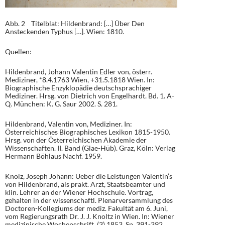
Abb. 2 Titelblat: Hildenbrand: […] Über Den
Ansteckenden Typhus […]. Wien: 1810.
Quellen:
Hildenbrand, Johann Valentin Edler von, österr.
Mediziner, *8.4.1763 Wien, +31.5.1818 Wien. In:
Biographische Enzyklopädie deutschsprachiger
Mediziner. Hrsg. von Dietrich von Engelhardt. Bd. 1. A-
Q. München: K. G. Saur 2002. S. 281.
Hildenbrand, Valentin von, Mediziner. In:
Österreichisches Biographisches Lexikon 1815-1950.
Hrsg. von der Österreichischen Akademie der
Wissenschaften. II. Band (Glae-Hüb). Graz, Köln: Verlag
Hermann Böhlaus Nachf. 1959.
Knolz, Joseph Johann: Ueber die Leistungen Valentin’s
von Hildenbrand, als prakt. Arzt, Staatsbeamter und
klin. Lehrer an der Wiener Hochschule. Vortrag,
gehalten in der wissenschaftl. Plenarversammlung des
Doctoren-Kollegiums der mediz. Fakultät am 6. Juni,
vom Regierungsrath Dr. J. J. Knoltz in Wien. In: Wiener
medizinische Wochenschrift. (3) 1853. Sp. 391-392,