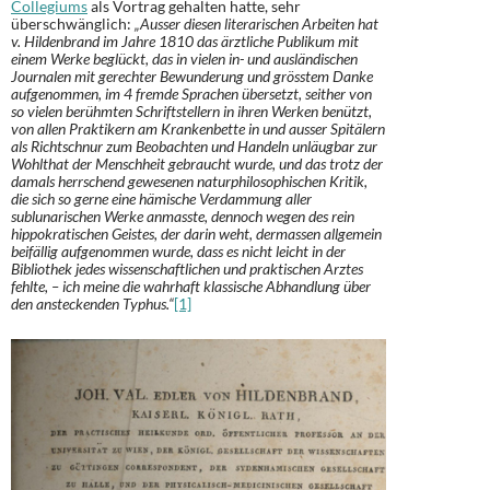
Collegiums
als Vortrag gehalten hatte, sehr
überschwänglich:
„Ausser diesen literarischen Arbeiten hat
v. Hildenbrand im Jahre 1810 das ärztliche Publikum mit
einem Werke beglückt, das in vielen in- und ausländischen
Journalen mit gerechter Bewunderung und grösstem Danke
aufgenommen, im 4 fremde Sprachen übersetzt, seither von
so vielen berühmten Schriftstellern in ihren Werken benützt,
von allen Praktikern am Krankenbette in und ausser Spitälern
als Richtschnur zum Beobachten und Handeln unläugbar zur
Wohlthat der Menschheit gebraucht wurde, und das trotz der
damals herrschend gewesenen naturphilosophischen Kritik,
die sich so gerne eine hämische Verdammung aller
sublunarischen Werke anmasste, dennoch wegen des rein
hippokratischen Geistes, der darin weht, dermassen allgemein
beifällig aufgenommen wurde, dass es nicht leicht in der
Bibliothek jedes wissenschaftlichen und praktischen Arztes
fehlte, – ich meine die wahrhaft klassische Abhandlung über
den ansteckenden Typhus.“
[1]