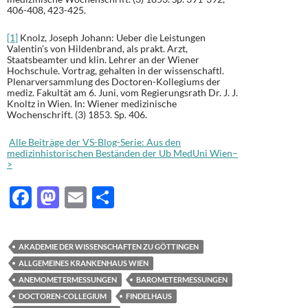
406-408, 423-425.
[1]
Knolz, Joseph Johann: Ueber die Leistungen
Valentin’s von Hildenbrand, als prakt. Arzt,
Staatsbeamter und klin. Lehrer an der Wiener
Hochschule. Vortrag, gehalten in der wissenschaftl.
Plenarversammlung des Doctoren-Kollegiums der
mediz. Fakultät am 6. Juni, vom Regierungsrath Dr. J. J.
Knoltz in Wien. In: Wiener medizinische
Wochenschrift. (3) 1853. Sp. 406.
Alle Beiträge der VS-Blog-Serie: Aus den
medizinhistorischen Beständen der Ub MedUni Wien–
>
F
M
E
T
ac
as
m
ei
e
to
ail
le
AKADEMIE DER WISSENSCHAFTEN ZU GÖTTINGEN
b
d
n
ALLGEMEINES KRANKENHAUS WIEN
o
o
ANEMOMETERMESSUNGEN
BAROMETERMESSUNGEN
DOCTOREN-COLLEGIUM
FINDELHAUS
o
n