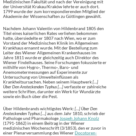
Medizinischen Fakultät und nach der Vereinigung mit
der Universität Krakau/Kraków lehrte er auch dort.
1799 wurde der zum korrespondierenden Mitglied der
Akademie der Wissenschaften zu Göttingen gewählt.
Nachdem Johann Valentin von Hildenbrand 1805 den
Titel eines kaiserlichen Rates verliehen bekommen
hatte, übersiedelte er 1807 nach Wien, wo er zum
Vorstand der Medizinischen Klinik im Allgemeinen
Krankhaus ernannt wurde. Mit der Bestellung zum
Leiter des Wiener Allgemeinen Krankenhauses im
Jahre 1811 wurde er gleichzeitig auch Direktor des
Wiener Findelhauses. Seine Forschungen fokussierte er
mithilfe von Hygro-, Thermo-, Baro- und
Anemometermessungen auf Experimente zur
Untersuchung von Umwelteinflüssen als
Krankheitsursachen. Neben seinem Hauptwerk
[…]
Über Den Ansteckenden Typhus […]
verfasste er zahlreiche
weitere Schriften, darunter ein Werk für Wundärzte
sowie ein Buch über die Pest.
Über Hildenbrands wichtigstes Werk:
[…] Über Den
Ansteckenden Typhus […]
aus dem Jahr 1810, schrieb der
Pathologe und Pharmakologe
Jospeh Johann Knolz
(1791-1862) in einem Beitrag in der Wiener
medizinischen Wochenschrift (3/1853), den er zuvor in
einer Plenarversammlung des Wiener
Docotoren-