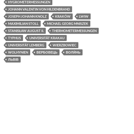
HYGROMETERMESSUNGEN
k
JOHANN VALENTIN VON HILDENBRAND
JOSEPH JOHANN KNOLZ
KRAKÓW
LWIW
MAXIMILIAN STOLL
MICHAEL GEORG MNISZEK
STANISŁAW AUGUST II.
THERMOMETERMESSUNGEN
TYPHUS
UNIVERSITÄT KRAKAU
UNIVERSITÄT LEMBERG
WIERZBOWIEC
WOLHYNIEN
ВЕРБОВЕЦЬ
ВОЛИ́НЬ
ЛЬВІВ