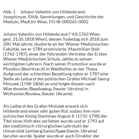
Abb. 1 Johann Valentin von Hildenbrand.
Josephinum, Ethik, Sammlungen, und Geschichte der
Medizin, MedUni Wien, FO-IR-000265-0002
Johann Valentin von Hildenbrand (*4.8.1763 Wien,
gest. 31.05.1818 Wien), dessen Todestag sich 2018 zum
200. Mal jährte, studierte an der Wiener Medizinischen
Fakultät, wo er 1784 promivierte. Maximilian Stoll
(1742-1787), einer der führenden Vertreter der Ersten
Wiener Medizinischen Schule, zählte zu seinen
wichtigsten Lehrern. Nach seiner Promotion wurde er
Physikus (Bezirksarzt) in Waidhofen an der Thaya.
Aufgrund der schlechten Bezahlung nahm er 1787 eine
Stelle als Leibarzt des polnischen Grafen Michael Georg
Mniszek (1748-1806) an und folgte diesem nach
Wierzbowiec/Вербовець (heute: Ukraine) in
Wolhynien/Воли́нь (heute: Ukraine).
Als Leibarzt des Grafen Mniszek erwarb sich
Hildenbrand einen sehr guten Ruf, sodass ihm vom
polnischen König Stanisław August II. (1732-1798) der
Titel eines Hofrates verliehen wurde und er 1793 auf
den medizinisch-chirurgischen Lehrstuhl der
Universität Lemberg/Lwiw/Львів (heute: Ukraine)
berufen wurde. Später wurde er auch Direktor der