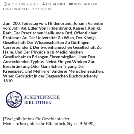
4. OKTOBER 2018
UB_ADMIN
KOMMENTAR
HINTERLASSEN
5.519 VIEWS
Zum 200. Todestag von: Hildenbrand, Johann Valentin
von: Joh. Val. Edler Von Hildenbrand, Kaiserl. Königl.
Rath, Der Practischen Heilkunde Ord. Öffentlicher
Professor An Der Universität Zu Wien, Der Königl.
Gesellschaft Der Wissenschaften Zu Göttingen
Correspondent, Der Sydenhamischen Gesellschaft Zu
Halle, Und Der Physicalisch-Medicinischen
Gesellschaft zu Erlangen Ehrenmitglied, Über Den
Ansteckenden Typhus. Nebst Einigen Winken Zur
Beschränkung Oder Gänzlichen Tilgung Der
Kriegspest, Und Mehrerer Anderer Menschenseuchen.
Wien: Gedruckt In der Degenschen Buchdruckerey
1810.
[Zweigbibliothek für Geschichte der
Medizin/Josephinische Bibliothek, Sign.: JB-5090]