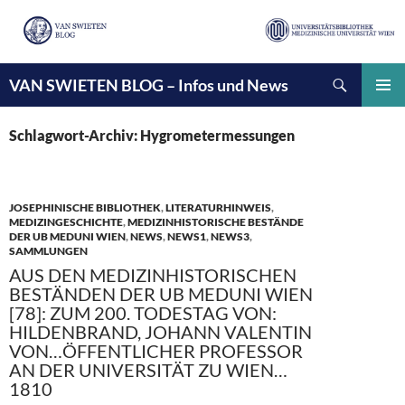
Suchen
VAN SWIETEN BLOG – Infos und News
ZUM
INHALT
PRIMÄ
SPRINGEN
MENÜ
Schlagwort-Archiv: Hygrometermessungen
JOSEPHINISCHE BIBLIOTHEK
,
LITERATURHINWEIS
,
MEDIZINGESCHICHTE
,
MEDIZINHISTORISCHE BESTÄNDE
DER UB MEDUNI WIEN
,
NEWS
,
NEWS1
,
NEWS3
,
SAMMLUNGEN
AUS DEN MEDIZINHISTORISCHEN
BESTÄNDEN DER UB MEDUNI WIEN
[78]: ZUM 200. TODESTAG VON:
HILDENBRAND, JOHANN VALENTIN
VON…ÖFFENTLICHER PROFESSOR
AN DER UNIVERSITÄT ZU WIEN…
1810