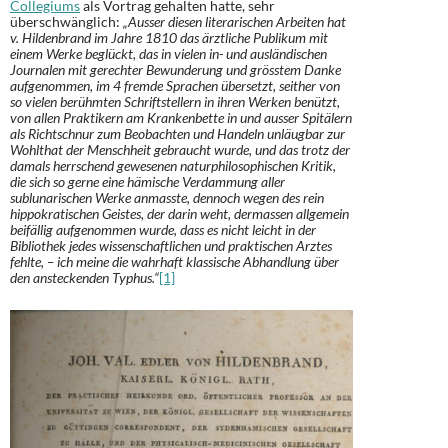
Collegiums
als Vortrag gehalten hatte, sehr
überschwänglich:
„Ausser diesen literarischen Arbeiten hat
v. Hildenbrand im Jahre 1810 das ärztliche Publikum mit
einem Werke beglückt, das in vielen in- und ausländischen
Journalen mit gerechter Bewunderung und grösstem Danke
aufgenommen, im 4 fremde Sprachen übersetzt, seither von
so vielen berühmten Schriftstellern in ihren Werken benützt,
von allen Praktikern am Krankenbette in und ausser Spitälern
als Richtschnur zum Beobachten und Handeln unläugbar zur
Wohlthat der Menschheit gebraucht wurde, und das trotz der
damals herrschend gewesenen naturphilosophischen Kritik,
die sich so gerne eine hämische Verdammung aller
sublunarischen Werke anmasste, dennoch wegen des rein
hippokratischen Geistes, der darin weht, dermassen allgemein
beifällig aufgenommen wurde, dass es nicht leicht in der
Bibliothek jedes wissenschaftlichen und praktischen Arztes
fehlte, – ich meine die wahrhaft klassische Abhandlung über
den ansteckenden Typhus.“
[1]