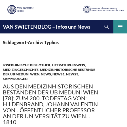
Suchen
VAN SWIETEN BLOG – Infos und News
ZUM
INHALT
PRIMÄ
SPRINGEN
MENÜ
Schlagwort-Archiv: Typhus
JOSEPHINISCHE BIBLIOTHEK
,
LITERATURHINWEIS
,
MEDIZINGESCHICHTE
,
MEDIZINHISTORISCHE BESTÄNDE
DER UB MEDUNI WIEN
,
NEWS
,
NEWS1
,
NEWS3
,
SAMMLUNGEN
AUS DEN MEDIZINHISTORISCHEN
BESTÄNDEN DER UB MEDUNI WIEN
[78]: ZUM 200. TODESTAG VON:
HILDENBRAND, JOHANN VALENTIN
VON…ÖFFENTLICHER PROFESSOR
AN DER UNIVERSITÄT ZU WIEN…
1810