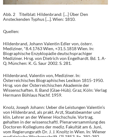
Abb. 2 Titelblat: Hildenbrand: […] Über Den
Ansteckenden Typhus […]. Wien: 1810.
Quellen:
Hildenbrand, Johann Valentin Edler von, österr.
Mediziner, *8.4.1763 Wien, +31.5.1818 Wien. In:
Biographische Enzyklopädie deutschsprachiger
Mediziner. Hrsg. von Dietrich von Engelhardt. Bd. 1. A-
Q. München: K. G. Saur 2002. S. 281.
Hildenbrand, Valentin von, Mediziner. In:
Österreichisches Biographisches Lexikon 1815-1950.
Hrsg. von der Österreichischen Akademie der
Wissenschaften. II. Band (Glae-Hüb). Graz, Köln: Verlag
Hermann Böhlaus Nachf. 1959.
Knolz, Joseph Johann: Ueber die Leistungen Valentin’s
von Hildenbrand, als prakt. Arzt, Staatsbeamter und
klin. Lehrer an der Wiener Hochschule. Vortrag,
gehalten in der wissenschaftl. Plenarversammlung des
Doctoren-Kollegiums der mediz. Fakultät am 6. Juni,
vom Regierungsrath Dr. J. J. Knoltz in Wien. In: Wiener
medizinische Wochenschrift. (3) 1853. Sp. 391-392,