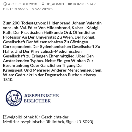
4. OKTOBER 2018
UB_ADMIN
KOMMENTAR
HINTERLASSEN
5.527 VIEWS
Zum 200. Todestag von: Hildenbrand, Johann Valentin
von: Joh. Val. Edler Von Hildenbrand, Kaiserl. Königl.
Rath, Der Practischen Heilkunde Ord. Öffentlicher
Professor An Der Universität Zu Wien, Der Königl.
Gesellschaft Der Wissenschaften Zu Göttingen
Correspondent, Der Sydenhamischen Gesellschaft Zu
Halle, Und Der Physicalisch-Medicinischen
Gesellschaft zu Erlangen Ehrenmitglied, Über Den
Ansteckenden Typhus. Nebst Einigen Winken Zur
Beschränkung Oder Gänzlichen Tilgung Der
Kriegspest, Und Mehrerer Anderer Menschenseuchen.
Wien: Gedruckt In der Degenschen Buchdruckerey
1810.
[Zweigbibliothek für Geschichte der
Medizin/Josephinische Bibliothek, Sign.: JB-5090]