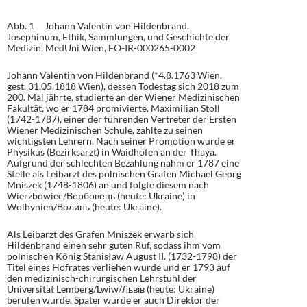
Abb. 1 Johann Valentin von Hildenbrand.
Josephinum, Ethik, Sammlungen, und Geschichte der
Medizin, MedUni Wien, FO-IR-000265-0002
Johann Valentin von Hildenbrand (*4.8.1763 Wien,
gest. 31.05.1818 Wien), dessen Todestag sich 2018 zum
200. Mal jährte, studierte an der Wiener Medizinischen
Fakultät, wo er 1784 promivierte. Maximilian Stoll
(1742-1787), einer der führenden Vertreter der Ersten
Wiener Medizinischen Schule, zählte zu seinen
wichtigsten Lehrern. Nach seiner Promotion wurde er
Physikus (Bezirksarzt) in Waidhofen an der Thaya.
Aufgrund der schlechten Bezahlung nahm er 1787 eine
Stelle als Leibarzt des polnischen Grafen Michael Georg
Mniszek (1748-1806) an und folgte diesem nach
Wierzbowiec/Вербовець (heute: Ukraine) in
Wolhynien/Воли́нь (heute: Ukraine).
Als Leibarzt des Grafen Mniszek erwarb sich
Hildenbrand einen sehr guten Ruf, sodass ihm vom
polnischen König Stanisław August II. (1732-1798) der
Titel eines Hofrates verliehen wurde und er 1793 auf
den medizinisch-chirurgischen Lehrstuhl der
Universität Lemberg/Lwiw/Львів (heute: Ukraine)
berufen wurde. Später wurde er auch Direktor der