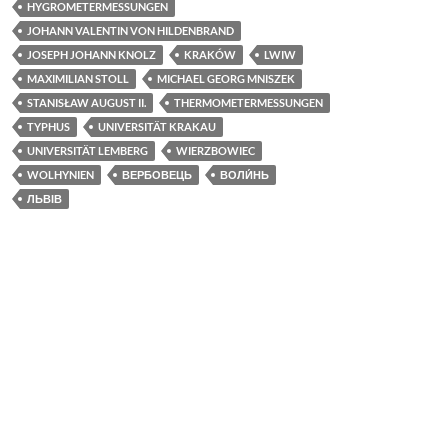
HYGROMETERMESSUNGEN
k
JOHANN VALENTIN VON HILDENBRAND
JOSEPH JOHANN KNOLZ
KRAKÓW
LWIW
MAXIMILIAN STOLL
MICHAEL GEORG MNISZEK
STANISŁAW AUGUST II.
THERMOMETERMESSUNGEN
TYPHUS
UNIVERSITÄT KRAKAU
UNIVERSITÄT LEMBERG
WIERZBOWIEC
WOLHYNIEN
ВЕРБОВЕЦЬ
ВОЛИ́НЬ
ЛЬВІВ