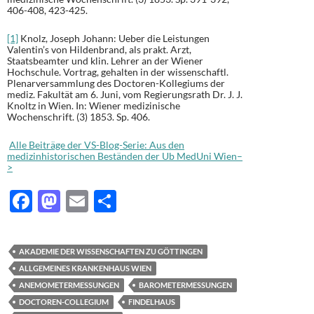
406-408, 423-425.
[1]
Knolz, Joseph Johann: Ueber die Leistungen
Valentin’s von Hildenbrand, als prakt. Arzt,
Staatsbeamter und klin. Lehrer an der Wiener
Hochschule. Vortrag, gehalten in der wissenschaftl.
Plenarversammlung des Doctoren-Kollegiums der
mediz. Fakultät am 6. Juni, vom Regierungsrath Dr. J. J.
Knoltz in Wien. In: Wiener medizinische
Wochenschrift. (3) 1853. Sp. 406.
Alle Beiträge der VS-Blog-Serie: Aus den
medizinhistorischen Beständen der Ub MedUni Wien–
>
F
M
E
T
ac
as
m
ei
e
to
ail
le
AKADEMIE DER WISSENSCHAFTEN ZU GÖTTINGEN
b
d
n
ALLGEMEINES KRANKENHAUS WIEN
o
o
ANEMOMETERMESSUNGEN
BAROMETERMESSUNGEN
DOCTOREN-COLLEGIUM
FINDELHAUS
o
n