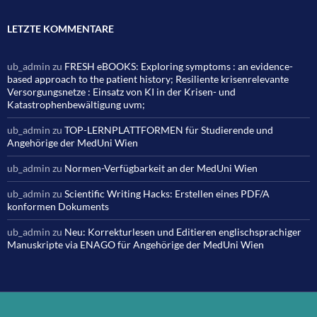
LETZTE KOMMENTARE
ub_admin
zu
FRESH eBOOKS: Exploring symptoms : an evidence-
based approach to the patient history; Resiliente krisenrelevante
Versorgungsnetze : Einsatz von KI in der Krisen- und
Katastrophenbewältigung uvm;
ub_admin
zu
TOP-LERNPLATTFORMEN für Studierende und
Angehörige der MedUni Wien
ub_admin
zu
Normen-Verfügbarkeit an der MedUni Wien
ub_admin
zu
Scientific Writing Hacks: Erstellen eines PDF/A
konformen Dokuments
ub_admin
zu
Neu: Korrekturlesen und Editieren englischsprachiger
Manuskripte via ENAGO für Angehörige der MedUni Wien