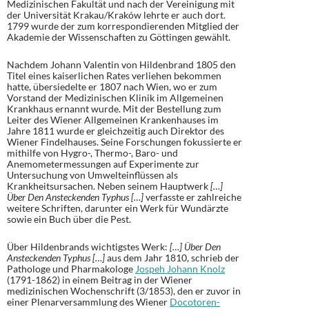
Medizinischen Fakultät und nach der Vereinigung mit
der Universität Krakau/Kraków lehrte er auch dort.
1799 wurde der zum korrespondierenden Mitglied der
Akademie der Wissenschaften zu Göttingen gewählt.
Nachdem Johann Valentin von Hildenbrand 1805 den
Titel eines kaiserlichen Rates verliehen bekommen
hatte, übersiedelte er 1807 nach Wien, wo er zum
Vorstand der Medizinischen Klinik im Allgemeinen
Krankhaus ernannt wurde. Mit der Bestellung zum
Leiter des Wiener Allgemeinen Krankenhauses im
Jahre 1811 wurde er gleichzeitig auch Direktor des
Wiener Findelhauses. Seine Forschungen fokussierte er
mithilfe von Hygro-, Thermo-, Baro- und
Anemometermessungen auf Experimente zur
Untersuchung von Umwelteinflüssen als
Krankheitsursachen. Neben seinem Hauptwerk
[…]
Über Den Ansteckenden Typhus […]
verfasste er zahlreiche
weitere Schriften, darunter ein Werk für Wundärzte
sowie ein Buch über die Pest.
Über Hildenbrands wichtigstes Werk:
[…] Über Den
Ansteckenden Typhus […]
aus dem Jahr 1810, schrieb der
Pathologe und Pharmakologe
Jospeh Johann Knolz
(1791-1862) in einem Beitrag in der Wiener
medizinischen Wochenschrift (3/1853), den er zuvor in
einer Plenarversammlung des Wiener
Docotoren-