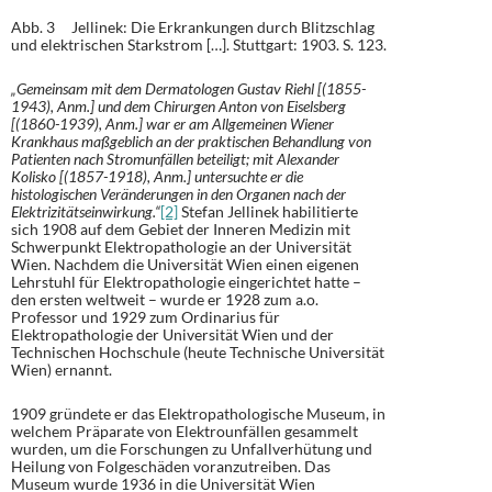
Abb. 3 Jellinek: Die Erkrankungen durch Blitzschlag
und elektrischen Starkstrom […]. Stuttgart: 1903. S. 123.
„Gemeinsam mit dem Dermatologen Gustav Riehl [(1855-
1943), Anm.] und dem Chirurgen Anton von Eiselsberg
[(1860-1939), Anm.] war er am Allgemeinen Wiener
Krankhaus maßgeblich an der praktischen Behandlung von
Patienten nach Stromunfällen beteiligt; mit Alexander
Kolisko [(1857-1918), Anm.] untersuchte er die
histologischen Veränderungen in den Organen nach der
Elektrizitätseinwirkung.“
[2]
Stefan Jellinek habilitierte
sich 1908 auf dem Gebiet der Inneren Medizin mit
Schwerpunkt Elektropathologie an der Universität
Wien. Nachdem die Universität Wien einen eigenen
Lehrstuhl für Elektropathologie eingerichtet hatte –
den ersten weltweit – wurde er 1928 zum a.o.
Professor und 1929 zum Ordinarius für
Elektropathologie der Universität Wien und der
Technischen Hochschule (heute Technische Universität
Wien) ernannt.
1909 gründete er das Elektropathologische Museum, in
welchem Präparate von Elektrounfällen gesammelt
wurden, um die Forschungen zu Unfallverhütung und
Heilung von Folgeschäden voranzutreiben. Das
Museum wurde 1936 in die Universität Wien