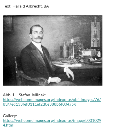
Text: Harald Albrecht, BA
Abb. 1 Stefan Jellinek:
https://wellcomeimages.org/indexplus/obf_images/76/
83/7ed133fef0111ef2d0e388b6f004.jpg
Gallery:
https://wellcomeimages.org/indexplus/image/L001029
4.html