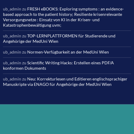
ub_admin
zu
FRESH eBOOKS: Exploring symptoms : an evidence-
based approach to the patient history; Resiliente krisenrelevante
Versorgungsnetze : Einsatz von KI in der Krisen- und
Katastrophenbewältigung uvm;
ub_admin
zu
TOP-LERNPLATTFORMEN für Studierende und
Angehörige der MedUni Wien
ub_admin
zu
Normen-Verfügbarkeit an der MedUni Wien
ub_admin
zu
Scientific Writing Hacks: Erstellen eines PDF/A
konformen Dokuments
ub_admin
zu
Neu: Korrekturlesen und Editieren englischsprachiger
Manuskripte via ENAGO für Angehörige der MedUni Wien