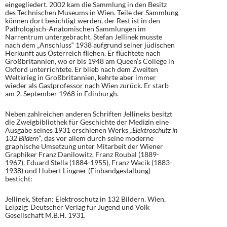
eingegliedert. 2002 kam die Sammlung in den Besitz
des Technischen Museums in Wien. Teile der Sammlung
können dort besichtigt werden, der Rest ist in den
Pathologisch-Anatomischen Sammlungen im
Narrentrum untergebracht. Stefan Jellinek musste
nach dem „Anschluss“ 1938 aufgrund seiner jüdischen
Herkunft aus Österreich fliehen. Er flüchtete nach
Großbritannien, wo er bis 1948 am Queen’s College in
Oxford unterrichtete. Er blieb nach dem Zweiten
Weltkrieg in Großbritannien, kehrte aber immer
wieder als Gastprofessor nach Wien zurück. Er starb
am 2. September 1968 in Edinburgh.
Neben zahlreichen anderen Schriften Jellineks besitzt
die Zweigbibliothek für Geschichte der Medizin eine
Ausgabe seines 1931 erschienen Werks
„Elektroschutz in
132 Bildern“
, das vor allem durch seine moderne
graphische Umsetzung unter Mitarbeit der Wiener
Graphiker Franz Danilowitz, Franz Roubal (1889-
1967), Eduard Stella (1884-1955), Franz Wacik (1883-
1938) und Hubert Lingner (Einbandgestaltung)
besticht:
Jellinek, Stefan: Elektroschutz in 132 Bildern. Wien,
Leipzig: Deutscher Verlag für Jugend und Volk
Gesellschaft M.B.H. 1931.