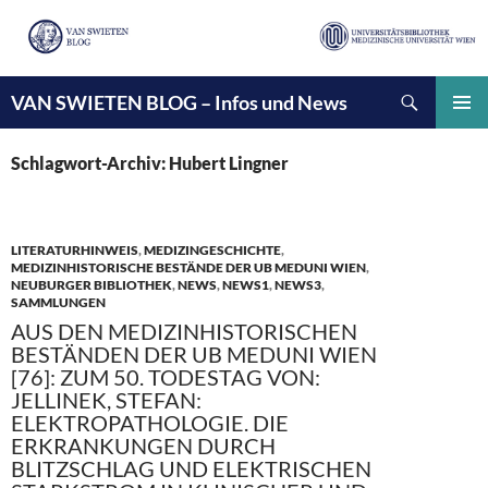
Suchen
VAN SWIETEN BLOG – Infos und News
ZUM
INHALT
PRIMÄ
SPRINGEN
MENÜ
Schlagwort-Archiv: Hubert Lingner
LITERATURHINWEIS
,
MEDIZINGESCHICHTE
,
MEDIZINHISTORISCHE BESTÄNDE DER UB MEDUNI WIEN
,
NEUBURGER BIBLIOTHEK
,
NEWS
,
NEWS1
,
NEWS3
,
SAMMLUNGEN
AUS DEN MEDIZINHISTORISCHEN
BESTÄNDEN DER UB MEDUNI WIEN
[76]: ZUM 50. TODESTAG VON:
JELLINEK, STEFAN:
ELEKTROPATHOLOGIE. DIE
ERKRANKUNGEN DURCH
BLITZSCHLAG UND ELEKTRISCHEN