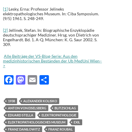
[1]
Lesky, Erna: Professor Jelineks
elektropathologisches Museum. In: Ciba Symposium.
(9/5) 1961. S. 248-249.
[2]
Jellinek, Stefan. In: Biographische Enzyklopädie
deutschsprachiger Mediziner. Hrsg. von Dietrich von
Engelhardt. Bd. 1. A-Q. München: K. G. Saur 2002. S.
309.
Alle Beiträge der VS-Blog-Serie: Aus den
medizinhistorischen Beständen der Ub MedUni Wien–
>
F
M
E
T
ac
as
m
ei
e
to
ail
le
1938
ALEXANDER KOLISKO
b
d
n
ANTON VON EISELSBERG
BLITZSCHLAG
o
o
EDUARD STELLA
ELEKTROPATHOLOGIE
ELEKTROPATHOLOGISCHES MUSEUM
EXIL
o
n
FRANZ DANILOWITZ
FRANZ ROUBAL