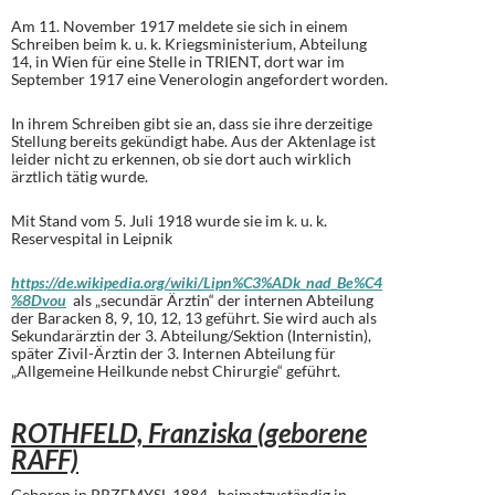
Am 11. November 1917 meldete sie sich in einem
Schreiben beim k. u. k. Kriegsministerium, Abteilung
14, in Wien für eine Stelle in TRIENT, dort war im
September 1917 eine Venerologin angefordert worden.
In ihrem Schreiben gibt sie an, dass sie ihre derzeitige
Stellung bereits gekündigt habe. Aus der Aktenlage ist
leider nicht zu erkennen, ob sie dort auch wirklich
ärztlich tätig wurde.
Mit Stand vom 5. Juli 1918 wurde sie im k. u. k.
Reservespital in Leipnik
https://de.wikipedia.org/wiki/Lipn%C3%ADk_nad_Be%C4
%8Dvou
als „secundär Ärztin“ der internen Abteilung
der Baracken 8, 9, 10, 12, 13 geführt. Sie wird auch als
Sekundarärztin der 3. Abteilung/Sektion (Internistin),
später Zivil-Ärztin der 3. Internen Abteilung für
„Allgemeine Heilkunde nebst Chirurgie“ geführt.
ROTHFELD, Franziska (geborene
RAFF)
Geboren in PRZEMYSL 1884, heimatzuständig in