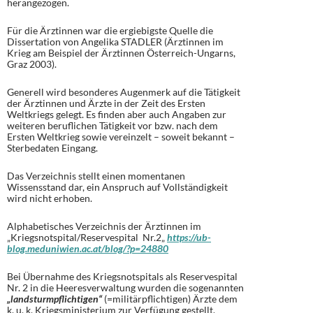
herangezogen.
Für die Ärztinnen war die ergiebigste Quelle die
Dissertation von Angelika STADLER (Ärztinnen im
Krieg am Beispiel der Ärztinnen Österreich-Ungarns,
Graz 2003).
Generell wird besonderes Augenmerk auf die Tätigkeit
der Ärztinnen und Ärzte in der Zeit des Ersten
Weltkriegs gelegt. Es finden aber auch Angaben zur
weiteren beruflichen Tätigkeit vor bzw. nach dem
Ersten Weltkrieg sowie vereinzelt – soweit bekannt –
Sterbedaten Eingang.
Das Verzeichnis stellt einen momentanen
Wissensstand dar, ein Anspruch auf Vollständigkeit
wird nicht erhoben.
Alphabetisches Verzeichnis der Ärztinnen im
„Kriegsnotspital/Reservespital Nr.2„
https://ub-
blog.meduniwien.ac.at/blog/?p=24880
Bei Übernahme des Kriegsnotspitals als Reservespital
Nr. 2 in die Heeresverwaltung wurden die sogenannten
„landsturmpflichtigen“
(=militärpflichtigen) Ärzte dem
k. u. k. Kriegsministerium zur Verfügung gestellt.