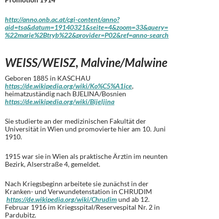
http://anno.onb.ac.at/cgi-content/anno?
aid=tsa&datum=19140321&seite=4&zoom=33&query=
%22marie%2Btryb%22&provider=P02&ref=anno-search
WEISS/WEISZ, Malvine/Malwine
Geboren 1885 in KASCHAU
https://de.wikipedia.org/wiki/Ko%C5%A1ice
,
heimatzuständig nach BJELINA/Bosnien
https://de.wikipedia.org/wiki/Bijeljina
Sie studierte an der medizinischen Fakultät der
Universität in Wien und promovierte hier am 10. Juni
1910.
1915 war sie in Wien als praktische Ärztin im neunten
Bezirk, Alserstraße 4, gemeldet.
Nach Kriegsbeginn arbeitete sie zunächst in der
Kranken- und Verwundetenstation in CHRUDIM
https://de.wikipedia.org/wiki/Chrudim
und ab 12.
Februar 1916 im Kriegsspital/Reservespital Nr. 2 in
Pardubitz.