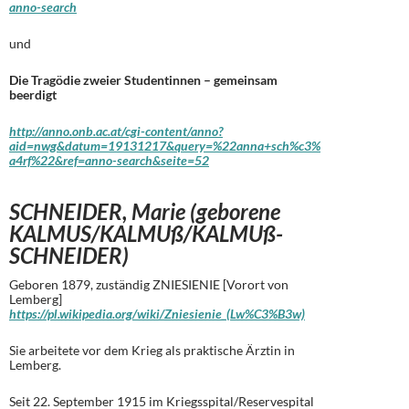
anno-search
und
Die Tragödie zweier Studentinnen – gemeinsam
beerdigt
http://anno.onb.ac.at/cgi-content/anno?
aid=nwg&datum=19131217&query=%22anna+sch%c3%
a4rf%22&ref=anno-search&seite=52
SCHNEIDER, Marie (geborene
KALMUS/KALMUß/KALMUß-
SCHNEIDER)
Geboren 1879, zuständig ZNIESIENIE [Vorort von
Lemberg]
https://pl.wikipedia.org/wiki/Zniesienie_(Lw%C3%B3w)
Sie arbeitete vor dem Krieg als praktische Ärztin in
Lemberg.
Seit 22. September 1915 im Kriegsspital/Reservespital