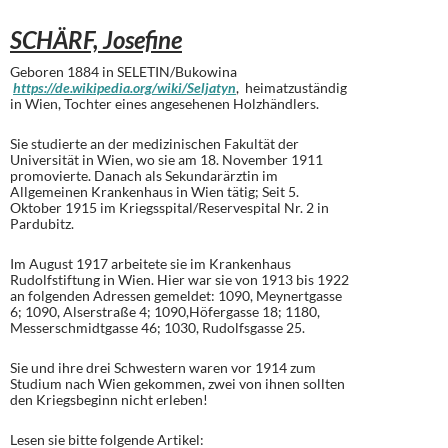
SCHÄRF, Josefine
Geboren 1884 in SELETIN/Bukowina
https://de.wikipedia.org/wiki/Seljatyn
, heimatzuständig
in Wien, Tochter eines angesehenen Holzhändlers.
Sie studierte an der medizinischen Fakultät der
Universität in Wien, wo sie am 18. November 1911
promovierte. Danach als Sekundarärztin im
Allgemeinen Krankenhaus in Wien tätig; Seit 5.
Oktober 1915 im Kriegsspital/Reservespital Nr. 2 in
Pardubitz.
Im August 1917 arbeitete sie im Krankenhaus
Rudolfstiftung in Wien. Hier war sie von 1913 bis 1922
an folgenden Adressen gemeldet: 1090, Meynertgasse
6; 1090, Alserstraße 4; 1090,Höfergasse 18; 1180,
Messerschmidtgasse 46; 1030, Rudolfsgasse 25.
Sie und ihre drei Schwestern waren vor 1914 zum
Studium nach Wien gekommen, zwei von ihnen sollten
den Kriegsbeginn nicht erleben!
Lesen sie bitte folgende Artikel: