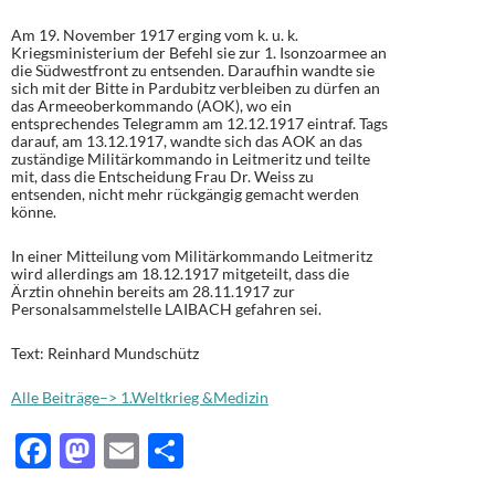
Am 19. November 1917 erging vom k. u. k.
Kriegsministerium der Befehl sie zur 1. Isonzoarmee an
die Südwestfront zu entsenden. Daraufhin wandte sie
sich mit der Bitte in Pardubitz verbleiben zu dürfen an
das Armeeoberkommando (AOK), wo ein
entsprechendes Telegramm am 12.12.1917 eintraf. Tags
darauf, am 13.12.1917, wandte sich das AOK an das
zuständige Militärkommando in Leitmeritz und teilte
mit, dass die Entscheidung Frau Dr. Weiss zu
entsenden, nicht mehr rückgängig gemacht werden
könne.
In einer Mitteilung vom Militärkommando Leitmeritz
wird allerdings am 18.12.1917 mitgeteilt, dass die
Ärztin ohnehin bereits am 28.11.1917 zur
Personalsammelstelle LAIBACH gefahren sei.
Text: Reinhard Mundschütz
Alle Beiträge–> 1.Weltkrieg &Medizin
F
M
E
T
ac
as
m
ei