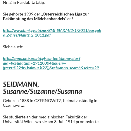
Nr. 2 in Pardubitz tätig.
Sie gehörte 1909 der
„Österreichischen Liga zur
Bekämpfung des Mädchenhandels“
an?
http://www.bmi.gv.at/cms/BMI_SIAK/4/2/1/2011/ausgab
e_2/files/Nautz_2_2011.pdf
Siehe auch:
http://anno.onb.ac.at/cgi-content/anno-plus?
aid=bol&datum=19110004&query=
((text:%22dr+kalmus%22))&ref=anno-search&seite=29
SEIDMANN,
Susanne/Suzanne/Susanna
Geboren 1888 in CZERNOWITZ, heimatzuständig in
Czernowitz.
Sie studierte an der medizinischen Fakultät der
Universität Wien, wo sie am 3. Juli 1914 promovierte.