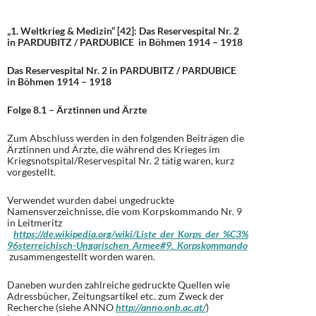
„1. Weltkrieg & Medizin“ [42]: Das Reservespital Nr. 2
in PARDUBITZ / PARDUBICE in Böhmen 1914 – 1918
Das Reservespital Nr. 2 in PARDUBITZ / PARDUBICE
in Böhmen 1914 – 1918
Folge 8.1 – Ärztinnen und Ärzte
Zum Abschluss werden in den folgenden Beiträgen die
Ärztinnen und Ärzte, die während des Krieges im
Kriegsnotspital/Reservespital Nr. 2 tätig waren, kurz
vorgestellt.
Verwendet wurden dabei ungedruckte
Namensverzeichnisse, die vom Korpskommando Nr. 9
in Leitmeritz
https://de.wikipedia.org/wiki/Liste_der_Korps_der_%C3%
96sterreichisch-Ungarischen_Armee#9._Korpskommando
zusammengestellt worden waren.
Daneben wurden zahlreiche gedruckte Quellen wie
Adressbücher, Zeitungsartikel etc. zum Zweck der
Recherche (siehe ANNO
http://anno.onb.ac.at/
)