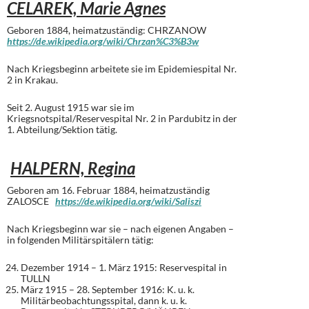
CELAREK, Marie Agnes
Geboren 1884, heimatzuständig: CHRZANOW
https://de.wikipedia.org/wiki/Chrzan%C3%B3w
Nach Kriegsbeginn arbeitete sie im Epidemiespital Nr.
2 in Krakau.
Seit 2. August 1915 war sie im
Kriegsnotspital/Reservespital Nr. 2 in Pardubitz in der
1. Abteilung/Sektion tätig.
HALPERN, Regina
Geboren am 16. Februar 1884, heimatzuständig
ZALOSCE
https://de.wikipedia.org/wiki/Saliszi
Nach Kriegsbeginn war sie – nach eigenen Angaben –
in folgenden Militärspitälern tätig:
Dezember 1914 – 1. März 1915: Reservespital in
TULLN
März 1915 – 28. September 1916: K. u. k.
Militärbeobachtungsspital, dann k. u. k.