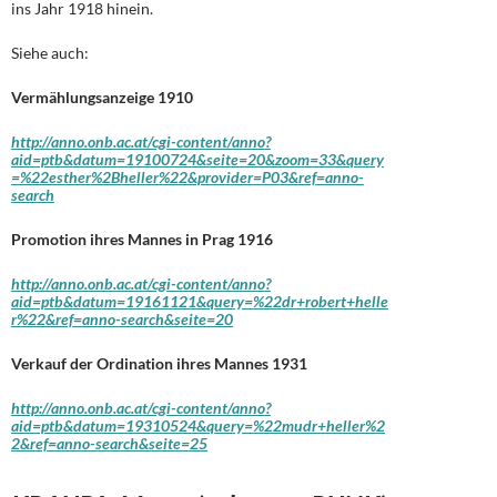
ins Jahr 1918 hinein.
Siehe auch:
Vermählungsanzeige 1910
http://anno.onb.ac.at/cgi-content/anno?
aid=ptb&datum=19100724&seite=20&zoom=33&query
=%22esther%2Bheller%22&provider=P03&ref=anno-
search
Promotion ihres Mannes in Prag 1916
http://anno.onb.ac.at/cgi-content/anno?
aid=ptb&datum=19161121&query=%22dr+robert+helle
r%22&ref=anno-search&seite=20
Verkauf der Ordination ihres Mannes 1931
http://anno.onb.ac.at/cgi-content/anno?
aid=ptb&datum=19310524&query=%22mudr+heller%2
2&ref=anno-search&seite=25