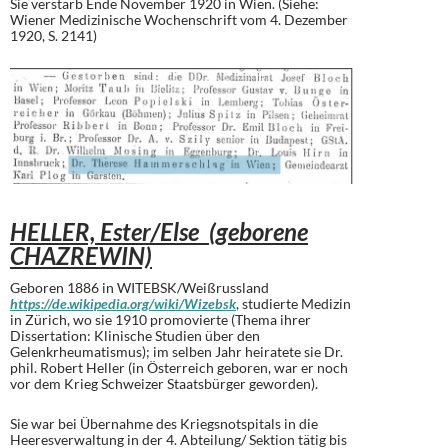
Sie verstarb Ende November 1920 in Wien. (Siehe:
Wiener Medizinische Wochenschrift vom 4. Dezember
1920, S. 2141)
HELLER, Ester/Else (geborene
CHAZREWIN)
Geboren 1886 in WITEBSK/Weißrussland
https://de.wikipedia.org/wiki/Wizebsk
, studierte Medizin
in Zürich, wo sie 1910 promovierte (Thema ihrer
Dissertation: Klinische Studien über den
Gelenkrheumatismus); im selben Jahr heiratete sie Dr.
phil. Robert Heller (in Österreich geboren, war er noch
vor dem Krieg Schweizer Staatsbürger geworden).
Sie war bei Übernahme des Kriegsnotspitals in die
Heeresverwaltung in der 4. Abteilung/ Sektion tätig bis