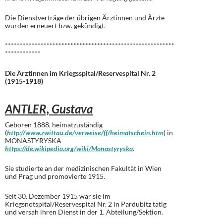
Die Dienstverträge der übrigen Ärztinnen und Ärzte
wurden erneuert bzw. gekündigt.
*********************************************************
************
Die Ärztinnen im Kriegsspital/Reservespital Nr. 2
(1915-1918)
ANTLER, Gustava
Geboren 1888, heimatzuständig
(
http://www.zwittau.de/verweise/ff/heimatschein.htm
) in
MONASTYRYSKA
https://de.wikipedia.org/wiki/Monastyryska
.
Sie studierte an der medizinischen Fakultät in Wien
und Prag und promovierte 1915.
Seit 30. Dezember 1915 war sie im
Kriegsnotspital/Reservespital Nr. 2 in Pardubitz tätig
und versah ihren Dienst in der 1. Abteilung/Sektion.