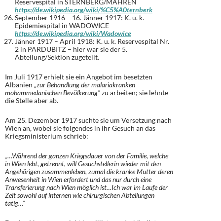
Reservespital in STERNBERG/MÄHREN
https://de.wikipedia.org/wiki/%C5%A0ternberk
September 1916 – 16. Jänner 1917: K. u. k.
Epidemiespital in WADOWICE
https://de.wikipedia.org/wiki/Wadowice
Jänner 1917 – April 1918: K. u. k. Reservespital Nr.
2 in PARDUBITZ – hier war sie der 5.
Abteilung/Sektion zugeteilt.
Im Juli 1917 erhielt sie ein Angebot im besetzten
Albanien
„zur Behandlung der malariakranken
mohammedanischen Bevölkerung“
zu arbeiten; sie lehnte
die Stelle aber ab.
Am 25. Dezember 1917 suchte sie um Versetzung nach
Wien an, wobei sie folgendes in ihr Gesuch an das
Kriegsministerium schrieb:
„…Während der ganzen Kriegsdauer von der Familie, welche
in Wien lebt, getrennt, will Gesuchstellerin wieder mit den
Angehörigen zusammenleben, zumal die kranke Mutter deren
Anwesenheit in Wien erfordert und das nur durch eine
Transferierung nach Wien möglich ist…Ich war im Laufe der
Zeit sowohl auf internen wie chirurgischen Abteilungen
tätig…“