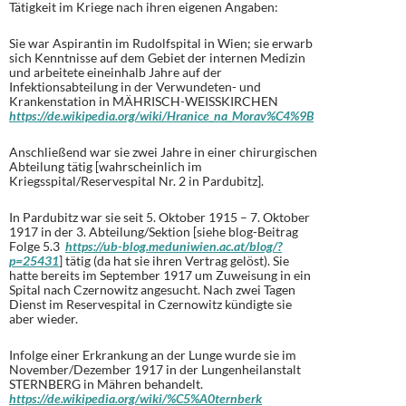
Tätigkeit im Kriege nach ihren eigenen Angaben:
Sie war Aspirantin im Rudolfspital in Wien; sie erwarb
sich Kenntnisse auf dem Gebiet der internen Medizin
und arbeitete eineinhalb Jahre auf der
Infektionsabteilung in der Verwundeten- und
Krankenstation in MÄHRISCH-WEISSKIRCHEN
https://de.wikipedia.org/wiki/Hranice_na_Morav%C4%9B
Anschließend war sie zwei Jahre in einer chirurgischen
Abteilung tätig [wahrscheinlich im
Kriegsspital/Reservespital Nr. 2 in Pardubitz].
In Pardubitz war sie seit 5. Oktober 1915 – 7. Oktober
1917 in der 3. Abteilung/Sektion [siehe blog-Beitrag
Folge 5.3
https://ub-blog.meduniwien.ac.at/blog/?
p=25431
] tätig (da hat sie ihren Vertrag gelöst). Sie
hatte bereits im September 1917 um Zuweisung in ein
Spital nach Czernowitz angesucht. Nach zwei Tagen
Dienst im Reservespital in Czernowitz kündigte sie
aber wieder.
Infolge einer Erkrankung an der Lunge wurde sie im
November/Dezember 1917 in der Lungenheilanstalt
STERNBERG in Mähren behandelt.
https://de.wikipedia.org/wiki/%C5%A0ternberk