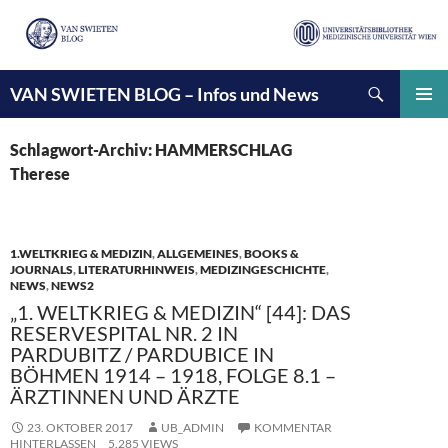
Suchen
VAN SWIETEN BLOG – Infos und News
ZUM
INHALT
PRIMÄ
SPRINGEN
MENÜ
Schlagwort-Archiv: HAMMERSCHLAG
Therese
1.WELTKRIEG & MEDIZIN
,
ALLGEMEINES
,
BOOKS &
JOURNALS
,
LITERATURHINWEIS
,
MEDIZINGESCHICHTE
,
NEWS
,
NEWS2
„1. WELTKRIEG & MEDIZIN“ [44]: DAS
RESERVESPITAL NR. 2 IN
PARDUBITZ / PARDUBICE IN
BÖHMEN 1914 – 1918, FOLGE 8.1 –
ÄRZTINNEN UND ÄRZTE
23. OKTOBER 2017
UB_ADMIN
KOMMENTAR
HINTERLASSEN
5.285 VIEWS