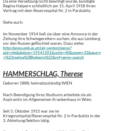
Da eine Versetzung nicht bewilligt wurde, kündigte
Regina Halpern schließlich am 15. April 1918 ihren
Vertrag mit dem Reservespital Nr. 2 in Pardubitz.
Siehe auch:
Im November 1914 ließ sie über eine Annonce in der
Zeitung ihre Schwiegereltern suchen, die aus Lemberg
vor den Russen geflüchtet waren. Dazu siehe:
http://anno.onb.ac.at/cgi-content/anno?
aid=nfp&datum=19141101&seite=40&zoom=33&query
=%22regina%2Bhalpern%22&ref=anno-search
HAMMERSCHLAG, Therese
Geboren 1888, heimatzuständig WIEN
Nach Beendigung ihres Studiums arbeitete sie als
Aspirantin im Allgemeinen Krankenhaus in Wien.
Seit 5. Oktober 1915 war sie im
Kriegsnotspital/Reservespital Nr. 2 in Pardubitz in der
3. Abteilung/Sektion tätig.