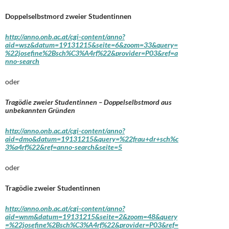
Doppelselbstmord zweier Studentinnen
http://anno.onb.ac.at/cgi-content/anno?
aid=wsz&datum=19131215&seite=6&zoom=33&query=
%22josefine%2Bsch%C3%A4rf%22&provider=P03&ref=a
nno-search
oder
Tragödie zweier Studentinnen – Doppelselbstmord aus
unbekannten Gründen
http://anno.onb.ac.at/cgi-content/anno?
aid=dmo&datum=19131215&query=%22frau+dr+sch%c
3%a4rf%22&ref=anno-search&seite=5
oder
Tragödie zweier Studentinnen
http://anno.onb.ac.at/cgi-content/anno?
aid=wnm&datum=19131215&seite=2&zoom=48&query
=%22josefine%2Bsch%C3%A4rf%22&provider=P03&ref=