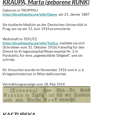
KRAUPA, Marta (geborene RUNK)
Geboren in TROPPAU
https://de.wikipedia.org/wiki/Opava
am 21. Jänner 1887
Sie studierte Medizin an der Deutschen Universität in
Prag, wo sie am 13. Juni 1914 promovierte.
Wohnhaft in TEPLITZ
https://de.wikipedia.org/wiki/Teplice
, meldete sie sich
(Schreiben vom 31. Oktober 1916) freiwillig für den
Dienst im Kriegsnotspital/Reservespital Nr. 2 in
Pardubitz, für eine
„augenärztliche Tätigkeit“
, wie sie
schrieb.
Ihr Ansuchen wurde im November 1916 vom k. u. k.
Kriegsministerium in Wien befürwortet.
Vermählungsanzeige vom 18. Mai 1914
KASZUBSKA-