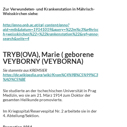
Zur Verwundeten- und Krankenstation in Mährisch-
Weisskirchen siehe:
http://anno.onb.ac.at/cgi-content/anno?
aid=mtb&datum=19141019&query=%22m%c3%a4hrisc
h+weisskirchen%22+%22krankenstation%22&ref=anno-
search&seite=4
TRYB(OVA), Marie ( geborene
VEYBORNY (VEYBORNA)
Sie stammte aus KREMSIER
https://de.wikipedia.org/wiki/Krom%C4%9B%C5%99%C3
%AD%C5%BE
Sie studierte an der tschechischen Universität in Prag
Medizin, wo sie am 21. März 1914 zum Doktor der
gesamten Heilkunde promovierte.
Im Kriegsspital/Reservespital Nr. 2 arbeitete sie in der
4. Abteilung/Sektion.
Promotion 1914