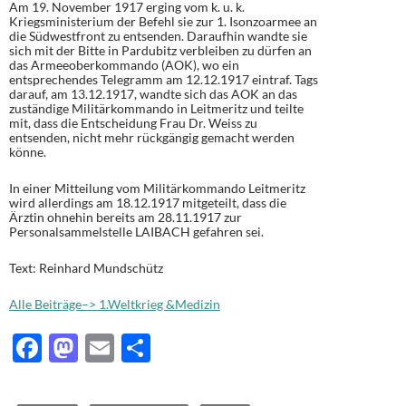
Am 19. November 1917 erging vom k. u. k.
Kriegsministerium der Befehl sie zur 1. Isonzoarmee an
die Südwestfront zu entsenden. Daraufhin wandte sie
sich mit der Bitte in Pardubitz verbleiben zu dürfen an
das Armeeoberkommando (AOK), wo ein
entsprechendes Telegramm am 12.12.1917 eintraf. Tags
darauf, am 13.12.1917, wandte sich das AOK an das
zuständige Militärkommando in Leitmeritz und teilte
mit, dass die Entscheidung Frau Dr. Weiss zu
entsenden, nicht mehr rückgängig gemacht werden
könne.
In einer Mitteilung vom Militärkommando Leitmeritz
wird allerdings am 18.12.1917 mitgeteilt, dass die
Ärztin ohnehin bereits am 28.11.1917 zur
Personalsammelstelle LAIBACH gefahren sei.
Text: Reinhard Mundschütz
Alle Beiträge–> 1.Weltkrieg &Medizin
F
M
E
T
ac
as
m
ei
e
to
ail
le