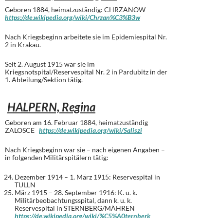
Geboren 1884, heimatzuständig: CHRZANOW
https://de.wikipedia.org/wiki/Chrzan%C3%B3w
Nach Kriegsbeginn arbeitete sie im Epidemiespital Nr.
2 in Krakau.
Seit 2. August 1915 war sie im
Kriegsnotspital/Reservespital Nr. 2 in Pardubitz in der
1. Abteilung/Sektion tätig.
HALPERN, Regina
Geboren am 16. Februar 1884, heimatzuständig
ZALOSCE
https://de.wikipedia.org/wiki/Saliszi
Nach Kriegsbeginn war sie – nach eigenen Angaben –
in folgenden Militärspitälern tätig:
Dezember 1914 – 1. März 1915: Reservespital in
TULLN
März 1915 – 28. September 1916: K. u. k.
Militärbeobachtungsspital, dann k. u. k.
Reservespital in STERNBERG/MÄHREN
https://de.wikipedia.org/wiki/%C5%A0ternberk