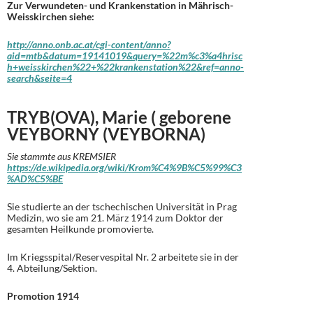
Zur Verwundeten- und Krankenstation in Mährisch-
Weisskirchen siehe:
http://anno.onb.ac.at/cgi-content/anno?
aid=mtb&datum=19141019&query=%22m%c3%a4hrisc
h+weisskirchen%22+%22krankenstation%22&ref=anno-
search&seite=4
TRYB(OVA), Marie ( geborene
VEYBORNY (VEYBORNA)
Sie stammte aus KREMSIER
https://de.wikipedia.org/wiki/Krom%C4%9B%C5%99%C3
%AD%C5%BE
Sie studierte an der tschechischen Universität in Prag
Medizin, wo sie am 21. März 1914 zum Doktor der
gesamten Heilkunde promovierte.
Im Kriegsspital/Reservespital Nr. 2 arbeitete sie in der
4. Abteilung/Sektion.
Promotion 1914