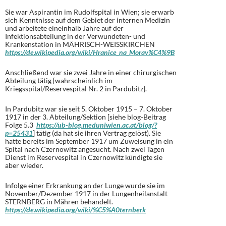
Sie war Aspirantin im Rudolfspital in Wien; sie erwarb
sich Kenntnisse auf dem Gebiet der internen Medizin
und arbeitete eineinhalb Jahre auf der
Infektionsabteilung in der Verwundeten- und
Krankenstation in MÄHRISCH-WEISSKIRCHEN
https://de.wikipedia.org/wiki/Hranice_na_Morav%C4%9B
Anschließend war sie zwei Jahre in einer chirurgischen
Abteilung tätig [wahrscheinlich im
Kriegsspital/Reservespital Nr. 2 in Pardubitz].
In Pardubitz war sie seit 5. Oktober 1915 – 7. Oktober
1917 in der 3. Abteilung/Sektion [siehe blog-Beitrag
Folge 5.3
https://ub-blog.meduniwien.ac.at/blog/?
p=25431
] tätig (da hat sie ihren Vertrag gelöst). Sie
hatte bereits im September 1917 um Zuweisung in ein
Spital nach Czernowitz angesucht. Nach zwei Tagen
Dienst im Reservespital in Czernowitz kündigte sie
aber wieder.
Infolge einer Erkrankung an der Lunge wurde sie im
November/Dezember 1917 in der Lungenheilanstalt
STERNBERG in Mähren behandelt.
https://de.wikipedia.org/wiki/%C5%A0ternberk