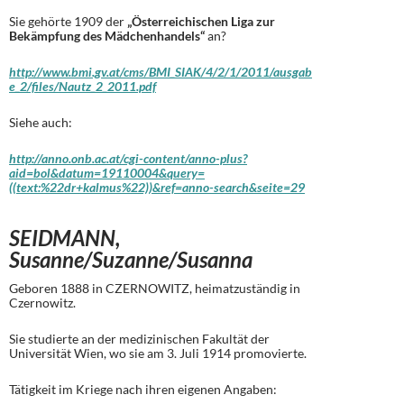
Sie gehörte 1909 der
„Österreichischen Liga zur
Bekämpfung des Mädchenhandels“
an?
http://www.bmi.gv.at/cms/BMI_SIAK/4/2/1/2011/ausgab
e_2/files/Nautz_2_2011.pdf
Siehe auch:
http://anno.onb.ac.at/cgi-content/anno-plus?
aid=bol&datum=19110004&query=
((text:%22dr+kalmus%22))&ref=anno-search&seite=29
SEIDMANN,
Susanne/Suzanne/Susanna
Geboren 1888 in CZERNOWITZ, heimatzuständig in
Czernowitz.
Sie studierte an der medizinischen Fakultät der
Universität Wien, wo sie am 3. Juli 1914 promovierte.
Tätigkeit im Kriege nach ihren eigenen Angaben: