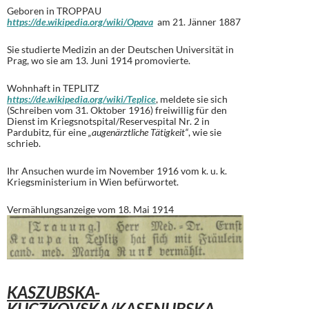
Geboren in TROPPAU
https://de.wikipedia.org/wiki/Opava
am 21. Jänner 1887
Sie studierte Medizin an der Deutschen Universität in
Prag, wo sie am 13. Juni 1914 promovierte.
Wohnhaft in TEPLITZ
https://de.wikipedia.org/wiki/Teplice
, meldete sie sich
(Schreiben vom 31. Oktober 1916) freiwillig für den
Dienst im Kriegsnotspital/Reservespital Nr. 2 in
Pardubitz, für eine
„augenärztliche Tätigkeit“
, wie sie
schrieb.
Ihr Ansuchen wurde im November 1916 vom k. u. k.
Kriegsministerium in Wien befürwortet.
Vermählungsanzeige vom 18. Mai 1914
KASZUBSKA-
KUCZKOVSKA/KASENUBSKA-