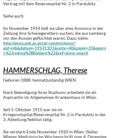
Vertrag mit dem Reservespital Nr. 2 in Pardubitz.
Siehe auch:
Im November 1914 ließ sie über eine Annonce in der
Zeitung ihre Schwiegereltern suchen, die aus Lemberg
vor den Russen geflüchtet waren. Dazu siehe:
http://anno.onb.ac.at/cgi-content/anno?
aid=nfp&datum=19141101&seite=40&zoom=33&query
=%22regina%2Bhalpern%22&ref=anno-search
HAMMERSCHLAG, Therese
Geboren 1888, heimatzuständig WIEN
Nach Beendigung ihres Studiums arbeitete sie als
Aspirantin im Allgemeinen Krankenhaus in Wien.
Seit 5. Oktober 1915 war sie im
Kriegsnotspital/Reservespital Nr. 2 in Pardubitz in der
3. Abteilung/Sektion tätig.
Sie verstarb Ende November 1920 in Wien. (Siehe:
Wiener Medizinische Wochenschrift vom 4. Dezember