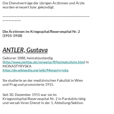
Die Dienstverträge der übrigen Ärztinnen und Ärzte
wurden erneuert bzw. gekündigt.
*********************************************************
************
Die Ärztinnen im Kriegsspital/Reservespital Nr. 2
(1915-1918)
ANTLER, Gustava
Geboren 1888, heimatzuständig
(
http://www.zwittau.de/verweise/ff/heimatschein.htm
) in
MONASTYRYSKA
https://de.wikipedia.org/wiki/Monastyryska
.
Sie studierte an der medizinischen Fakultät in Wien
und Prag und promovierte 1915.
Seit 30. Dezember 1915 war sie im
Kriegsnotspital/Reservespital Nr. 2 in Pardubitz tätig
und versah ihren Dienst in der 1. Abteilung/Sektion.