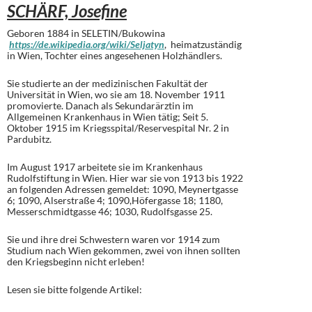
SCHÄRF, Josefine
Geboren 1884 in SELETIN/Bukowina
https://de.wikipedia.org/wiki/Seljatyn
, heimatzuständig
in Wien, Tochter eines angesehenen Holzhändlers.
Sie studierte an der medizinischen Fakultät der
Universität in Wien, wo sie am 18. November 1911
promovierte. Danach als Sekundarärztin im
Allgemeinen Krankenhaus in Wien tätig; Seit 5.
Oktober 1915 im Kriegsspital/Reservespital Nr. 2 in
Pardubitz.
Im August 1917 arbeitete sie im Krankenhaus
Rudolfstiftung in Wien. Hier war sie von 1913 bis 1922
an folgenden Adressen gemeldet: 1090, Meynertgasse
6; 1090, Alserstraße 4; 1090,Höfergasse 18; 1180,
Messerschmidtgasse 46; 1030, Rudolfsgasse 25.
Sie und ihre drei Schwestern waren vor 1914 zum
Studium nach Wien gekommen, zwei von ihnen sollten
den Kriegsbeginn nicht erleben!
Lesen sie bitte folgende Artikel: