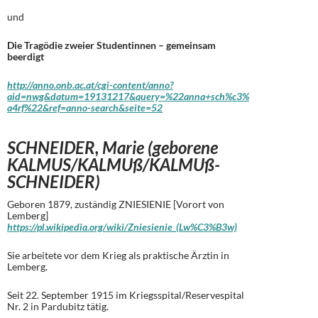
und
Die Tragödie zweier Studentinnen – gemeinsam
beerdigt
http://anno.onb.ac.at/cgi-content/anno?
aid=nwg&datum=19131217&query=%22anna+sch%c3%
a4rf%22&ref=anno-search&seite=52
SCHNEIDER, Marie (geborene
KALMUS/KALMUß/KALMUß-
SCHNEIDER)
Geboren 1879, zuständig ZNIESIENIE [Vorort von
Lemberg]
https://pl.wikipedia.org/wiki/Zniesienie_(Lw%C3%B3w)
Sie arbeitete vor dem Krieg als praktische Ärztin in
Lemberg.
Seit 22. September 1915 im Kriegsspital/Reservespital
Nr. 2 in Pardubitz tätig.