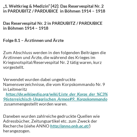
„1. Weltkrieg & Medizin“ [42]: Das Reservespital Nr. 2
in PARDUBITZ / PARDUBICE in Böhmen 1914 – 1918
Das Reservespital Nr. 2 in PARDUBITZ / PARDUBICE
in Böhmen 1914 – 1918
Folge 8.1 – Ärztinnen und Ärzte
Zum Abschluss werden in den folgenden Beiträgen die
Ärztinnen und Ärzte, die während des Krieges im
Kriegsnotspital/Reservespital Nr. 2 tätig waren, kurz
vorgestellt.
Verwendet wurden dabei ungedruckte
Namensverzeichnisse, die vom Korpskommando Nr. 9
in Leitmeritz
https://de.wikipedia.org/wiki/Liste_der_Korps_der_%C3%
96sterreichisch-Ungarischen_Armee#9._Korpskommando
zusammengestellt worden waren.
Daneben wurden zahlreiche gedruckte Quellen wie
Adressbücher, Zeitungsartikel etc. zum Zweck der
Recherche (siehe ANNO
http://anno.onb.ac.at/
)
herangezogen.