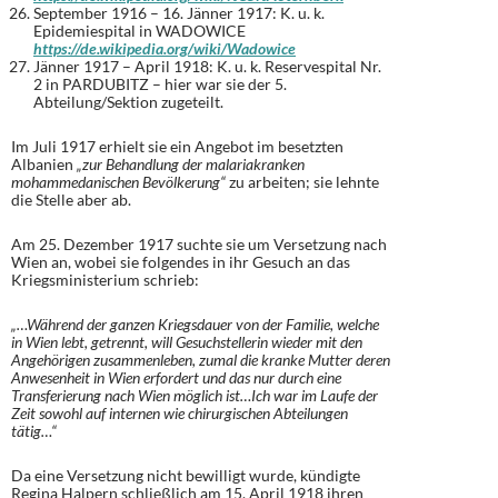
September 1916 – 16. Jänner 1917: K. u. k.
Epidemiespital in WADOWICE
https://de.wikipedia.org/wiki/Wadowice
Jänner 1917 – April 1918: K. u. k. Reservespital Nr.
2 in PARDUBITZ – hier war sie der 5.
Abteilung/Sektion zugeteilt.
Im Juli 1917 erhielt sie ein Angebot im besetzten
Albanien
„zur Behandlung der malariakranken
mohammedanischen Bevölkerung“
zu arbeiten; sie lehnte
die Stelle aber ab.
Am 25. Dezember 1917 suchte sie um Versetzung nach
Wien an, wobei sie folgendes in ihr Gesuch an das
Kriegsministerium schrieb:
„…Während der ganzen Kriegsdauer von der Familie, welche
in Wien lebt, getrennt, will Gesuchstellerin wieder mit den
Angehörigen zusammenleben, zumal die kranke Mutter deren
Anwesenheit in Wien erfordert und das nur durch eine
Transferierung nach Wien möglich ist…Ich war im Laufe der
Zeit sowohl auf internen wie chirurgischen Abteilungen
tätig…“
Da eine Versetzung nicht bewilligt wurde, kündigte
Regina Halpern schließlich am 15. April 1918 ihren