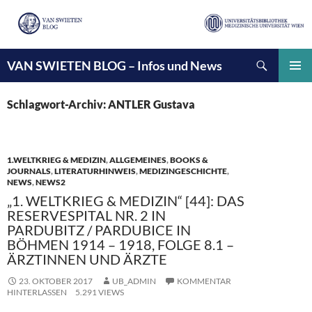
Suchen
VAN SWIETEN BLOG – Infos und News
ZUM
INHALT
PRIMÄ
SPRINGEN
MENÜ
Schlagwort-Archiv: ANTLER Gustava
1.WELTKRIEG & MEDIZIN
,
ALLGEMEINES
,
BOOKS &
JOURNALS
,
LITERATURHINWEIS
,
MEDIZINGESCHICHTE
,
NEWS
,
NEWS2
„1. WELTKRIEG & MEDIZIN“ [44]: DAS
RESERVESPITAL NR. 2 IN
PARDUBITZ / PARDUBICE IN
BÖHMEN 1914 – 1918, FOLGE 8.1 –
ÄRZTINNEN UND ÄRZTE
23. OKTOBER 2017
UB_ADMIN
KOMMENTAR
HINTERLASSEN
5.291 VIEWS