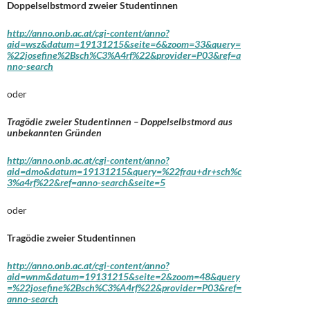
Doppelselbstmord zweier Studentinnen
http://anno.onb.ac.at/cgi-content/anno?
aid=wsz&datum=19131215&seite=6&zoom=33&query=
%22josefine%2Bsch%C3%A4rf%22&provider=P03&ref=a
nno-search
oder
Tragödie zweier Studentinnen – Doppelselbstmord aus
unbekannten Gründen
http://anno.onb.ac.at/cgi-content/anno?
aid=dmo&datum=19131215&query=%22frau+dr+sch%c
3%a4rf%22&ref=anno-search&seite=5
oder
Tragödie zweier Studentinnen
http://anno.onb.ac.at/cgi-content/anno?
aid=wnm&datum=19131215&seite=2&zoom=48&query
=%22josefine%2Bsch%C3%A4rf%22&provider=P03&ref=
anno-search