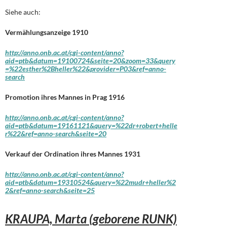
Siehe auch:
Vermählungsanzeige 1910
http://anno.onb.ac.at/cgi-content/anno?
aid=ptb&datum=19100724&seite=20&zoom=33&query
=%22esther%2Bheller%22&provider=P03&ref=anno-
search
Promotion ihres Mannes in Prag 1916
http://anno.onb.ac.at/cgi-content/anno?
aid=ptb&datum=19161121&query=%22dr+robert+helle
r%22&ref=anno-search&seite=20
Verkauf der Ordination ihres Mannes 1931
http://anno.onb.ac.at/cgi-content/anno?
aid=ptb&datum=19310524&query=%22mudr+heller%2
2&ref=anno-search&seite=25
KRAUPA, Marta (geborene RUNK)