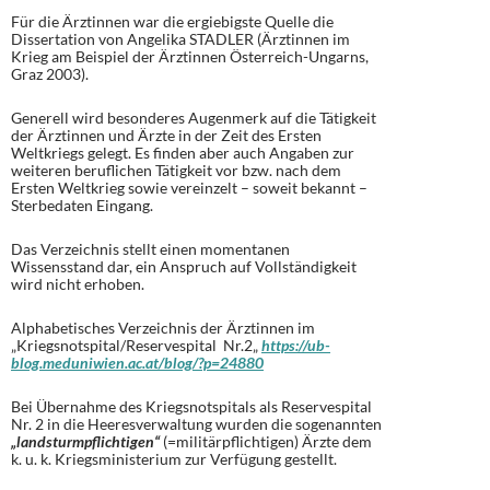
Für die Ärztinnen war die ergiebigste Quelle die
Dissertation von Angelika STADLER (Ärztinnen im
Krieg am Beispiel der Ärztinnen Österreich-Ungarns,
Graz 2003).
Generell wird besonderes Augenmerk auf die Tätigkeit
der Ärztinnen und Ärzte in der Zeit des Ersten
Weltkriegs gelegt. Es finden aber auch Angaben zur
weiteren beruflichen Tätigkeit vor bzw. nach dem
Ersten Weltkrieg sowie vereinzelt – soweit bekannt –
Sterbedaten Eingang.
Das Verzeichnis stellt einen momentanen
Wissensstand dar, ein Anspruch auf Vollständigkeit
wird nicht erhoben.
Alphabetisches Verzeichnis der Ärztinnen im
„Kriegsnotspital/Reservespital Nr.2„
https://ub-
blog.meduniwien.ac.at/blog/?p=24880
Bei Übernahme des Kriegsnotspitals als Reservespital
Nr. 2 in die Heeresverwaltung wurden die sogenannten
„landsturmpflichtigen“
(=militärpflichtigen) Ärzte dem
k. u. k. Kriegsministerium zur Verfügung gestellt.