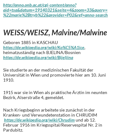
http://anno.onb.ac.at/cgi-content/anno?
aid=tsa&datum=19140321&seite=4&zoom=33&query=
%22marie%2Btryb%22&provider=P02&ref=anno-search
WEISS/WEISZ, Malvine/Malwine
Geboren 1885 in KASCHAU
https://de.wikipedia.org/wiki/Ko%C5%A1ice
,
heimatzuständig nach BJELINA/Bosnien
https://de.wikipedia.org/wiki/Bijeljina
Sie studierte an der medizinischen Fakultät der
Universität in Wien und promovierte hier am 10. Juni
1910.
1915 war sie in Wien als praktische Ärztin im neunten
Bezirk, Alserstraße 4, gemeldet.
Nach Kriegsbeginn arbeitete sie zunächst in der
Kranken- und Verwundetenstation in CHRUDIM
https://de.wikipedia.org/wiki/Chrudim
und ab 12.
Februar 1916 im Kriegsspital/Reservespital Nr. 2 in
Pardubitz.