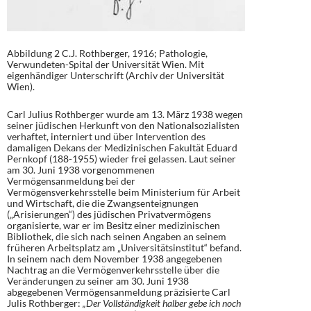
Abbildung 2 C.J. Rothberger, 1916; Pathologie,
Verwundeten-Spital der Universität Wien. Mit
eigenhändiger Unterschrift (Archiv der Universität
Wien).
Carl Julius Rothberger wurde am 13. März 1938 wegen
seiner jüdischen Herkunft von den Nationalsozialisten
verhaftet, interniert und über Intervention des
damaligen Dekans der Medizinischen Fakultät Eduard
Pernkopf (188-1955) wieder frei gelassen. Laut seiner
am 30. Juni 1938 vorgenommenen
Vermögensanmeldung bei der
Vermögensverkehrsstelle beim Ministerium für Arbeit
und Wirtschaft, die die Zwangsenteignungen
(„Arisierungen“) des jüdischen Privatvermögens
organisierte, war er im Besitz einer medizinischen
Bibliothek, die sich nach seinen Angaben an seinem
früheren Arbeitsplatz am „Universitätsinstitut“ befand.
In seinem nach dem November 1938 angegebenen
Nachtrag an die Vermögenverkehrsstelle über die
Veränderungen zu seiner am 30. Juni 1938
abgegebenen Vermögensanmeldung präzisierte Carl
Julis Rothberger:
„Der Vollständigkeit halber gebe ich noch