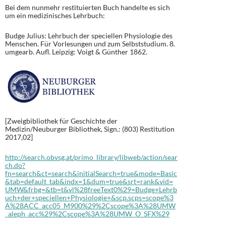
Bei dem nunmehr restituierten Buch handelte es sich
um ein medizinisches Lehrbuch:
Budge Julius: Lehrbuch der speciellen Physiologie des
Menschen. Für Vorlesungen und zum Selbststudium. 8.
umgearb. Aufl. Leipzig: Voigt & Günther 1862.
[Zweigbibliothek für Geschichte der
Medizin/Neuburger Bibliothek, Sign.: (803) Restitution
2017,02]
http://search.obvsg.at/primo_library/libweb/action/sear
ch.do?
fn=search&ct=search&initialSearch=true&mode=Basic
&tab=default_tab&indx=1&dum=true&srt=rank&vid=
UMW&frbg=&tb=t&vl%28freeText0%29=Budge+Lehrb
uch+der+speciellen+Physiologie+&scp.scps=scope%3
A%28ACC_acc05_M900%29%2Cscope%3A%28UMW
_aleph_acc%29%2Cscope%3A%28UMW_O_SFX%29