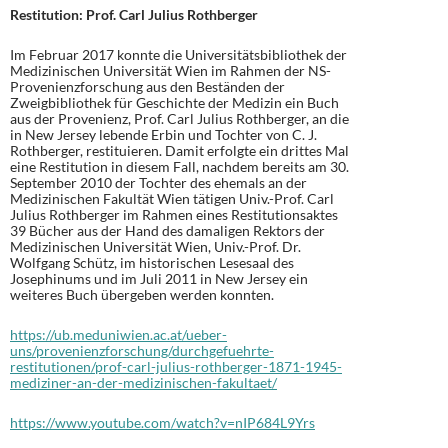
Restitution: Prof. Carl Julius Rothberger
Im Februar 2017 konnte die Universitätsbibliothek der
Medizinischen Universität Wien im Rahmen der NS-
Provenienzforschung aus den Beständen der
Zweigbibliothek für Geschichte der Medizin ein Buch
aus der Provenienz, Prof. Carl Julius Rothberger, an die
in New Jersey lebende Erbin und Tochter von C. J.
Rothberger, restituieren. Damit erfolgte ein drittes Mal
eine Restitution in diesem Fall, nachdem bereits am 30.
September 2010 der Tochter des ehemals an der
Medizinischen Fakultät Wien tätigen Univ.-Prof. Carl
Julius Rothberger im Rahmen eines Restitutionsaktes
39 Bücher aus der Hand des damaligen Rektors der
Medizinischen Universität Wien, Univ.-Prof. Dr.
Wolfgang Schütz, im historischen Lesesaal des
Josephinums und im Juli 2011 in New Jersey ein
weiteres Buch übergeben werden konnten.
https://ub.meduniwien.ac.at/ueber-
uns/provenienzforschung/durchgefuehrte-
restitutionen/prof-carl-julius-rothberger-1871-1945-
mediziner-an-der-medizinischen-fakultaet/
https://www.youtube.com/watch?v=nIP684L9Yrs