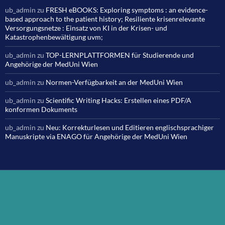
ub_admin
zu
FRESH eBOOKS: Exploring symptoms : an evidence-
based approach to the patient history; Resiliente krisenrelevante
Versorgungsnetze : Einsatz von KI in der Krisen- und
Katastrophenbewältigung uvm;
ub_admin
zu
TOP-LERNPLATTFORMEN für Studierende und
Angehörige der MedUni Wien
ub_admin
zu
Normen-Verfügbarkeit an der MedUni Wien
ub_admin
zu
Scientific Writing Hacks: Erstellen eines PDF/A
konformen Dokuments
ub_admin
zu
Neu: Korrekturlesen und Editieren englischsprachiger
Manuskripte via ENAGO für Angehörige der MedUni Wien