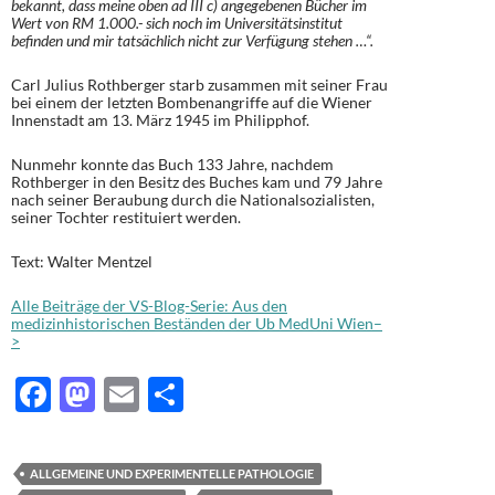
bekannt, dass meine oben ad III c) angegebenen Bücher im
Wert von RM 1.000.- sich noch im Universitätsinstitut
befinden und mir tatsächlich nicht zur Verfügung stehen …“.
Carl Julius Rothberger starb zusammen mit seiner Frau
bei einem der letzten Bombenangriffe auf die Wiener
Innenstadt am 13. März 1945 im Philipphof.
Nunmehr konnte das Buch 133 Jahre, nachdem
Rothberger in den Besitz des Buches kam und 79 Jahre
nach seiner Beraubung durch die Nationalsozialisten,
seiner Tochter restituiert werden.
Text: Walter Mentzel
Alle Beiträge der VS-Blog-Serie: Aus den
medizinhistorischen Beständen der Ub MedUni Wien–
>
F
M
E
T
ac
as
m
ei
e
to
ail
le
ALLGEMEINE UND EXPERIMENTELLE PATHOLOGIE