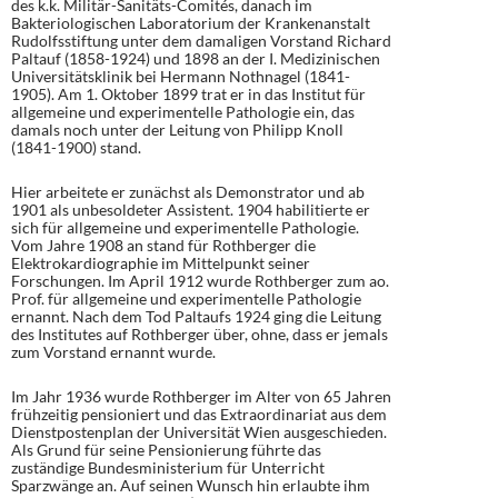
des k.k. Militär-Sanitäts-Comités, danach im
Bakteriologischen Laboratorium der Krankenanstalt
Rudolfsstiftung unter dem damaligen Vorstand Richard
Paltauf (1858-1924) und 1898 an der I. Medizinischen
Universitätsklinik bei Hermann Nothnagel (1841-
1905). Am 1. Oktober 1899 trat er in das Institut für
allgemeine und experimentelle Pathologie ein, das
damals noch unter der Leitung von Philipp Knoll
(1841-1900) stand.
Hier arbeitete er zunächst als Demonstrator und ab
1901 als unbesoldeter Assistent. 1904 habilitierte er
sich für allgemeine und experimentelle Pathologie.
Vom Jahre 1908 an stand für Rothberger die
Elektrokardiographie im Mittelpunkt seiner
Forschungen. Im April 1912 wurde Rothberger zum ao.
Prof. für allgemeine und experimentelle Pathologie
ernannt. Nach dem Tod Paltaufs 1924 ging die Leitung
des Institutes auf Rothberger über, ohne, dass er jemals
zum Vorstand ernannt wurde.
Im Jahr 1936 wurde Rothberger im Alter von 65 Jahren
frühzeitig pensioniert und das Extraordinariat aus dem
Dienstpostenplan der Universität Wien ausgeschieden.
Als Grund für seine Pensionierung führte das
zuständige Bundesministerium für Unterricht
Sparzwänge an. Auf seinen Wunsch hin erlaubte ihm