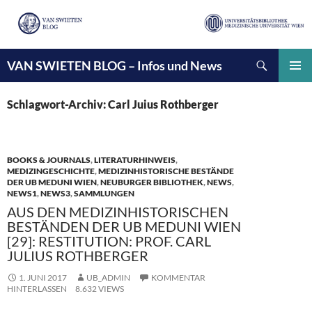
Suchen
VAN SWIETEN BLOG – Infos und News
ZUM
INHALT
PRIMÄ
SPRINGEN
MENÜ
Schlagwort-Archiv: Carl Juius Rothberger
BOOKS & JOURNALS
,
LITERATURHINWEIS
,
MEDIZINGESCHICHTE
,
MEDIZINHISTORISCHE BESTÄNDE
DER UB MEDUNI WIEN
,
NEUBURGER BIBLIOTHEK
,
NEWS
,
NEWS1
,
NEWS3
,
SAMMLUNGEN
AUS DEN MEDIZINHISTORISCHEN
BESTÄNDEN DER UB MEDUNI WIEN
[29]: RESTITUTION: PROF. CARL
JULIUS ROTHBERGER
1. JUNI 2017
UB_ADMIN
KOMMENTAR
HINTERLASSEN
8.632 VIEWS