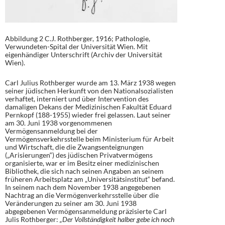
Abbildung 2 C.J. Rothberger, 1916; Pathologie,
Verwundeten-Spital der Universität Wien. Mit
eigenhändiger Unterschrift (Archiv der Universität
Wien).
Carl Julius Rothberger wurde am 13. März 1938 wegen
seiner jüdischen Herkunft von den Nationalsozialisten
verhaftet, interniert und über Intervention des
damaligen Dekans der Medizinischen Fakultät Eduard
Pernkopf (188-1955) wieder frei gelassen. Laut seiner
am 30. Juni 1938 vorgenommenen
Vermögensanmeldung bei der
Vermögensverkehrsstelle beim Ministerium für Arbeit
und Wirtschaft, die die Zwangsenteignungen
(„Arisierungen“) des jüdischen Privatvermögens
organisierte, war er im Besitz einer medizinischen
Bibliothek, die sich nach seinen Angaben an seinem
früheren Arbeitsplatz am „Universitätsinstitut“ befand.
In seinem nach dem November 1938 angegebenen
Nachtrag an die Vermögenverkehrsstelle über die
Veränderungen zu seiner am 30. Juni 1938
abgegebenen Vermögensanmeldung präzisierte Carl
Julis Rothberger:
„Der Vollständigkeit halber gebe ich noch