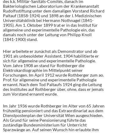
des k.k. Militär-Sanitäts-Comités, danach im
Bakteriologischen Laboratorium der Krankenanstalt
Rudolfsstiftung unter dem damaligen Vorstand Richard
Paltauf (1858-1924) und 1898 an der I. Medizinischen
Universitätsklinik bei Hermann Nothnagel (1841-
1905). Am 1. Oktober 1899 trat er in das Institut für
allgemeine und experimentelle Pathologie ein, das
damals noch unter der Leitung von Philipp Knoll
(1841-1900) stand.
Hier arbeitete er zunächst als Demonstrator und ab
1901 als unbesoldeter Assistent. 1904 habilitierte er
sich für allgemeine und experimentelle Pathologie.
Vom Jahre 1908 an stand für Rothberger die
Elektrokardiographie im Mittelpunkt seiner
Forschungen. Im April 1912 wurde Rothberger zum ao.
Prof. für allgemeine und experimentelle Pathologie
ernannt. Nach dem Tod Paltaufs 1924 ging die Leitung
des Institutes auf Rothberger über, ohne, dass er jemals
zum Vorstand ernannt wurde.
Im Jahr 1936 wurde Rothberger im Alter von 65 Jahren
frühzeitig pensioniert und das Extraordinariat aus dem
Dienstpostenplan der Universität Wien ausgeschieden.
Als Grund für seine Pensionierung führte das
zuständige Bundesministerium für Unterricht
Sparzwänge an. Auf seinen Wunsch hin erlaubte ihm