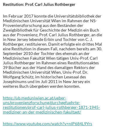
Restitution: Prof. Carl Julius Rothberger
Im Februar 2017 konnte die Universitätsbibliothek der
Medizinischen Universität Wien im Rahmen der NS-
Provenienzforschung aus den Beständen der
Zweigbibliothek für Geschichte der Medizin ein Buch
aus der Provenienz, Prof. Carl Julius Rothberger, an die
in New Jersey lebende Erbin und Tochter von C. J.
Rothberger, restituieren. Damit erfolgte ein drittes Mal
eine Restitution in diesem Fall, nachdem bereits am 30.
September 2010 der Tochter des ehemals an der
Medizinischen Fakultät Wien tätigen Univ.-Prof. Carl
Julius Rothberger im Rahmen eines Restitutionsaktes
39 Bücher aus der Hand des damaligen Rektors der
Medizinischen Universität Wien, Univ.-Prof. Dr.
Wolfgang Schütz, im historischen Lesesaal des
Josephinums und im Juli 2011 in New Jersey ein
weiteres Buch übergeben werden konnten.
https://ub.meduniwien.ac.at/ueber-
uns/provenienzforschung/durchgefuehrte-
restitutionen/prof-carl-julius-rothberger-1871-1945-
mediziner-an-der-medizinischen-fakultaet/
https://www.youtube.com/watch?v=nIP684L9Yrs