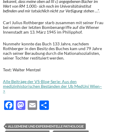
bekannt, dass meine oben ad III c) angegebenen Bücher im
Wert von RM 1.000.- sich noch im Universitätsinstitut
befinden und mir tatsächlich nicht zur Verfügung stehen …“.
Carl Julius Rothberger starb zusammen mit seiner Frau
bei einem der letzten Bombenangriffe auf die Wiener
Innenstadt am 13. März 1945 im Philipphof.
Nunmehr konnte das Buch 133 Jahre, nachdem
Rothberger in den Besitz des Buches kam und 79 Jahre
nach seiner Beraubung durch die Nationalsozialisten,
seiner Tochter restituiert werden.
Text: Walter Mentzel
Alle Beiträge der VS-Blog-Serie: Aus den
medizinhistorischen Beständen der Ub MedUni Wien–
>
F
M
E
T
ac
as
m
ei
e
to
ail
le
ALLGEMEINE UND EXPERIMENTELLE PATHOLOGIE