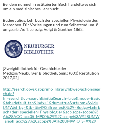
Bei dem nunmehr restituierten Buch handelte es sich
um ein medizinisches Lehrbuch:
Budge Julius: Lehrbuch der speciellen Physiologie des
Menschen. Für Vorlesungen und zum Selbststudium. 8.
umgearb. Aufl. Leipzig: Voigt & Günther 1862.
[Zweigbibliothek für Geschichte der
Medizin/Neuburger Bibliothek, Sign.: (803) Restitution
2017,02]
http://search.obvsg.at/primo_library/libweb/action/sear
ch.do?
fn=search&ct=search&initialSearch=true&mode=Basic
&tab=default_tab&indx=1&dum=true&srt=rank&vid=
UMW&frbg=&tb=t&vl%28freeText0%29=Budge+Lehrb
uch+der+speciellen+Physiologie+&scp.scps=scope%3
A%28ACC_acc05_M900%29%2Cscope%3A%28UMW
_aleph_acc%29%2Cscope%3A%28UMW_O_SFX%29