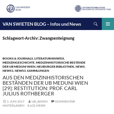
Suchen
VAN SWIETEN BLOG – Infos und News
ZUM
INHALT
PRIMÄ
SPRINGEN
MENÜ
Schlagwort-Archiv: Zwangsenteignung
BOOKS & JOURNALS
,
LITERATURHINWEIS
,
MEDIZINGESCHICHTE
,
MEDIZINHISTORISCHE BESTÄNDE
DER UB MEDUNI WIEN
,
NEUBURGER BIBLIOTHEK
,
NEWS
,
NEWS1
,
NEWS3
,
SAMMLUNGEN
AUS DEN MEDIZINHISTORISCHEN
BESTÄNDEN DER UB MEDUNI WIEN
[29]: RESTITUTION: PROF. CARL
JULIUS ROTHBERGER
1. JUNI 2017
UB_ADMIN
KOMMENTAR
HINTERLASSEN
8.632 VIEWS