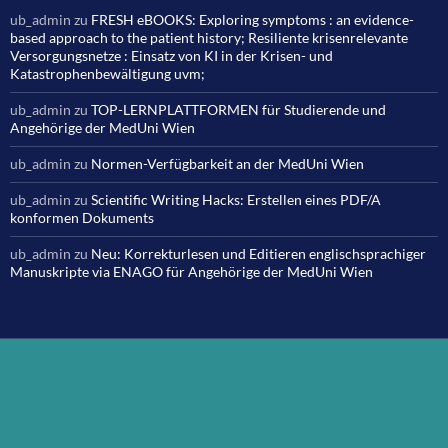
ub_admin
zu
FRESH eBOOKS: Exploring symptoms : an evidence-
based approach to the patient history; Resiliente krisenrelevante
Versorgungsnetze : Einsatz von KI in der Krisen- und
Katastrophenbewältigung uvm;
ub_admin
zu
TOP-LERNPLATTFORMEN für Studierende und
Angehörige der MedUni Wien
ub_admin
zu
Normen-Verfügbarkeit an der MedUni Wien
ub_admin
zu
Scientific Writing Hacks: Erstellen eines PDF/A
konformen Dokuments
ub_admin
zu
Neu: Korrekturlesen und Editieren englischsprachiger
Manuskripte via ENAGO für Angehörige der MedUni Wien