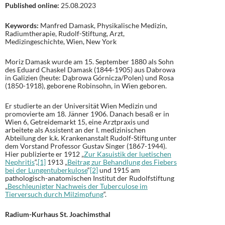
Published online:
25.08.2023
Keywords:
Manfred Damask, Physikalische Medizin,
Radiumtherapie, Rudolf-Stiftung, Arzt,
Medizingeschichte, Wien, New York
Moriz Damask wurde am 15. September 1880 als Sohn
des Eduard Chaskel Damask (1844-1905) aus Dabrowa
in Galizien (heute: Dąbrowa Górnicza/Polen) und Rosa
(1850-1918), geborene Robinsohn, in Wien geboren.
Er studierte an der Universität Wien Medizin und
promovierte am 18. Jänner 1906. Danach besaß er in
Wien 6, Getreidemarkt 15, eine Arztpraxis und
arbeitete als Assistent an der I. medizinischen
Abteilung der k.k. Krankenanstalt Rudolf-Stiftung unter
dem Vorstand Professor Gustav Singer (1867-1944).
Hier publizierte er 1912 „
Zur Kasuistik der luetischen
Nephritis
“,
[1]
1913 „
Beitrag zur Behandlung des Fiebers
bei der Lungentuberkulose
“
[2]
und 1915 am
pathologisch-anatomischen Institut der Rudolfstiftung
„
Beschleunigter Nachweis der Tuberculose im
Tierversuch durch Milzimpfung
“.
Radium-Kurhaus St. Joachimsthal