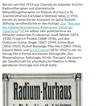
Bereits seit Mai 1914 war Damask als leitender Arzt für
Radiumtherapien und physikalische
Behandlungstherapien im Radium-Kurhaus in St.
Joachimsthal bei Karlsbad in Böhmen tätig.
[3]
1916,
bereits als emeritierter Assistent im Spital Rudolfs-
Stiftung, veröffentlichte er den Aufsatz „
Zur Therapie
des Gelenkrheumatismus (Elektrargol, Salvarsan,
Tuberkulin)
“.
[4]
Im selben Jahr publizierte er als
Mitautor neben den Professoren Josef Wiesel (1876-
1928), Friedrich Pineles (1868-1936), und den
Doktoren Gustav Singer (1867-1944), Anton Bum
(1856-1925), Rudolf Bassenge, Max Herz (1865-1956),
Eduard Weiß, und
Ernst Freund
(1876-1942) in der im
Verlag Moriz Perles erschienen Monografie „Der
Rheumatismus. Aetiologie, Klinik, Therapie“, die jene in
der Gesellschaft für physikalische Medizin in Wien
gehaltenen Vorträge zum Inhalt hatte.