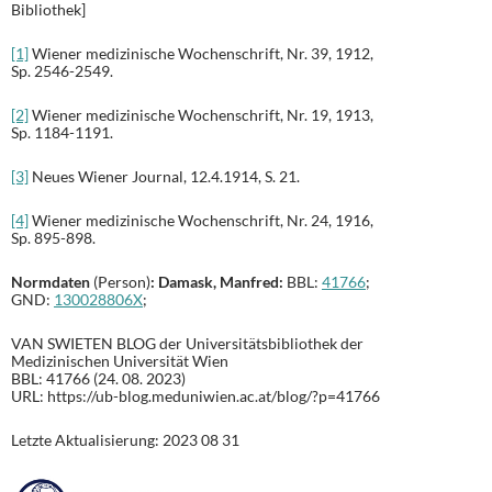
Bibliothek]
[1]
Wiener medizinische Wochenschrift, Nr. 39, 1912,
Sp. 2546-2549.
[2]
Wiener medizinische Wochenschrift, Nr. 19, 1913,
Sp. 1184-1191.
[3]
Neues Wiener Journal, 12.4.1914, S. 21.
[4]
Wiener medizinische Wochenschrift, Nr. 24, 1916,
Sp. 895-898.
Normdaten
(Person)
: Damask, Manfred:
BBL:
41766
;
GND:
130028806X
;
VAN SWIETEN BLOG der Universitätsbibliothek der
Medizinischen Universität Wien
BBL: 41766 (24. 08. 2023)
URL: https://ub-blog.meduniwien.ac.at/blog/?p=41766
Letzte Aktualisierung: 2023 08 31