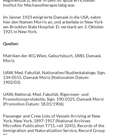
Regimentsarzt, wo er in dem im Spital errichteten
Institut für Mechanotherapie tätig war.
Im Jänner 1923 emigrierte Damask in die USA, nahm
hier den Namen Morris an, und arbeitete in New York
am Brooklyn State Hospital. Er verstarb am 3. Oktober
1925 in New York.
Quellen:
Matriken der IKG Wien, Geburtsbuch, 1880, Damask
Moriz.
UAW, Med. Fakultät, Nationalien/Studienkataloge, Sign.
134-0555, Damask Moriz (Nationalien Datum:
1902/03).
UAW, Rektorat, Med. Fakultät, Rigorosen- und
Promotionsprotokolle, Sign. 190-0325, Damask Moriz
(Promotion Datum: 18.01/1906).
Passenger and Crew Lists of Vessels Arriving at New
York, New York, 1897-1957 (National Archives
Microfilm Publication T715, roll 3245); Records of the
Immigration and Naturalization Service, Record Group