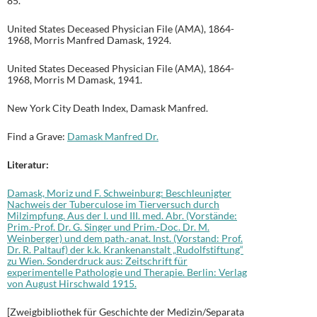
85.
United States Deceased Physician File (AMA), 1864-
1968, Morris Manfred Damask, 1924.
United States Deceased Physician File (AMA), 1864-
1968, Morris M Damask, 1941.
New York City Death Index, Damask Manfred.
Find a Grave:
Damask Manfred Dr.
Literatur:
Damask, Moriz und F. Schweinburg: Beschleunigter
Nachweis der Tuberculose im Tierversuch durch
Milzimpfung. Aus der I. und III. med. Abr. (Vorstände:
Prim.-Prof. Dr. G. Singer und Prim.-Doc. Dr. M.
Weinberger) und dem path.-anat. Inst. (Vorstand: Prof.
Dr. R. Paltauf) der k.k. Krankenanstalt „Rudolfstiftung“
zu Wien. Sonderdruck aus: Zeitschrift für
experimentelle Pathologie und Therapie. Berlin: Verlag
von August Hirschwald 1915.
[Zweigbibliothek für Geschichte der Medizin/Separata