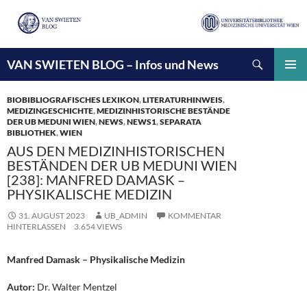
Suchen
VAN SWIETEN BLOG – Infos und News
ZUM
INHALT
PRIMÄ
SPRINGEN
MENÜ
BIOBIBLIOGRAFISCHES LEXIKON
,
LITERATURHINWEIS
,
MEDIZINGESCHICHTE
,
MEDIZINHISTORISCHE BESTÄNDE
DER UB MEDUNI WIEN
,
NEWS
,
NEWS1
,
SEPARATA
BIBLIOTHEK
,
WIEN
AUS DEN MEDIZINHISTORISCHEN
BESTÄNDEN DER UB MEDUNI WIEN
[238]: MANFRED DAMASK –
PHYSIKALISCHE MEDIZIN
31. AUGUST 2023
UB_ADMIN
KOMMENTAR
HINTERLASSEN
3.654 VIEWS
Manfred Damask – Physikalische Medizin
Autor:
Dr. Walter Mentzel