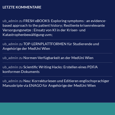
LETZTE KOMMENTARE
ub_admin
zu
FRESH eBOOKS: Exploring symptoms : an evidence-
based approach to the patient history; Resiliente krisenrelevante
Versorgungsnetze : Einsatz von KI in der Krisen- und
Katastrophenbewältigung uvm;
ub_admin
zu
TOP-LERNPLATTFORMEN für Studierende und
Angehörige der MedUni Wien
ub_admin
zu
Normen-Verfügbarkeit an der MedUni Wien
ub_admin
zu
Scientific Writing Hacks: Erstellen eines PDF/A
konformen Dokuments
ub_admin
zu
Neu: Korrekturlesen und Editieren englischsprachiger
Manuskripte via ENAGO für Angehörige der MedUni Wien