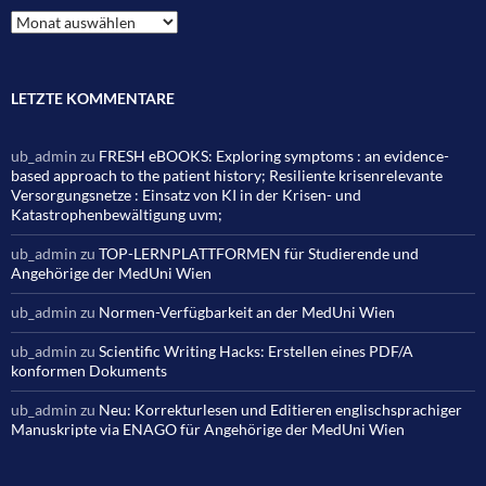
Archiv
LETZTE KOMMENTARE
ub_admin
zu
FRESH eBOOKS: Exploring symptoms : an evidence-
based approach to the patient history; Resiliente krisenrelevante
Versorgungsnetze : Einsatz von KI in der Krisen- und
Katastrophenbewältigung uvm;
ub_admin
zu
TOP-LERNPLATTFORMEN für Studierende und
Angehörige der MedUni Wien
ub_admin
zu
Normen-Verfügbarkeit an der MedUni Wien
ub_admin
zu
Scientific Writing Hacks: Erstellen eines PDF/A
konformen Dokuments
ub_admin
zu
Neu: Korrekturlesen und Editieren englischsprachiger
Manuskripte via ENAGO für Angehörige der MedUni Wien