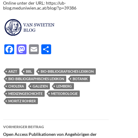
Online unter der URL: https://ub-
blog.meduniwien.ac.at/blog/?p=39386
F
M
E
T
ac
as
m
ei
e
to
ail
le
ARZT
BBL
BIO-BIBLIOGRAFISCHES LEXIKON
b
d
n
BIO-BIBLIOGRAPHISCHES LEXIKON
BOTANIK
o
o
CHOLERA
GALIZIEN
LEMBERG
MEDIZINGESCHICHTE
METEOROLOGIE
o
n
MORITZ ROHRER
k
Beitragsnavigation
VORHERIGER BEITRAG
Open Access Publikationen von Angehörigen der