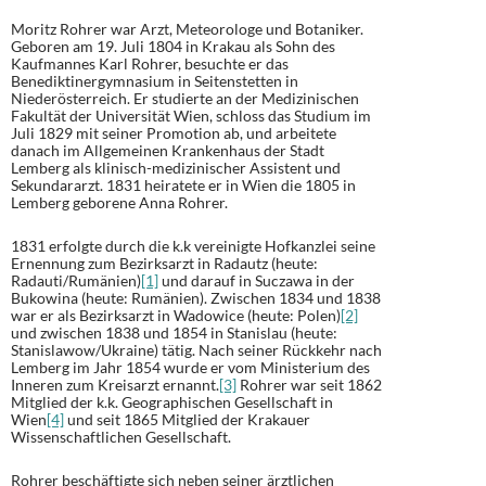
Moritz Rohrer war Arzt, Meteorologe und Botaniker.
Geboren am 19. Juli 1804 in Krakau als Sohn des
Kaufmannes Karl Rohrer, besuchte er das
Benediktinergymnasium in Seitenstetten in
Niederösterreich. Er studierte an der Medizinischen
Fakultät der Universität Wien, schloss das Studium im
Juli 1829 mit seiner Promotion ab, und arbeitete
danach im Allgemeinen Krankenhaus der Stadt
Lemberg als klinisch-medizinischer Assistent und
Sekundararzt. 1831 heiratete er in Wien die 1805 in
Lemberg geborene Anna Rohrer.
1831 erfolgte durch die k.k vereinigte Hofkanzlei seine
Ernennung zum Bezirksarzt in Radautz (heute:
Radauti/Rumänien)
[1]
und darauf in Suczawa in der
Bukowina (heute: Rumänien). Zwischen 1834 und 1838
war er als Bezirksarzt in Wadowice (heute: Polen)
[2]
und zwischen 1838 und 1854 in Stanislau (heute:
Stanislawow/Ukraine) tätig. Nach seiner Rückkehr nach
Lemberg im Jahr 1854 wurde er vom Ministerium des
Inneren zum Kreisarzt ernannt.
[3]
Rohrer war seit 1862
Mitglied der k.k. Geographischen Gesellschaft in
Wien
[4]
und seit 1865 Mitglied der Krakauer
Wissenschaftlichen Gesellschaft.
Rohrer beschäftigte sich neben seiner ärztlichen