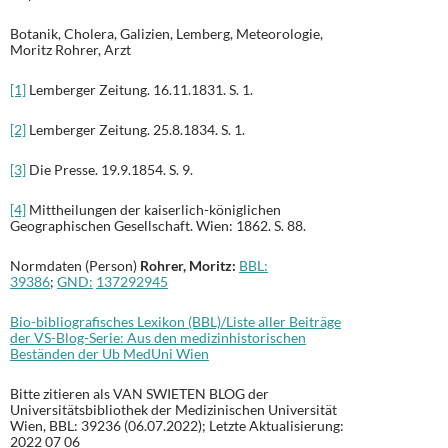
Botanik, Cholera, Galizien, Lemberg, Meteorologie,
Moritz Rohrer, Arzt
[1]
Lemberger Zeitung. 16.11.1831. S. 1.
[2]
Lemberger Zeitung. 25.8.1834. S. 1.
[3]
Die Presse. 19.9.1854. S. 9.
[4]
Mittheilungen der kaiserlich-königlichen
Geographischen Gesellschaft. Wien: 1862. S. 88.
Normdaten (Person)
Rohrer, Moritz:
BBL:
39386
;
GND:
137292945
Bio-bibliografisches Lexikon (BBL)/Liste aller Beiträge
der VS-Blog-Serie: Aus den medizinhistorischen
Beständen der Ub MedUni Wien
Bitte zitieren als VAN SWIETEN BLOG der
Universitätsbibliothek der Medizinischen Universität
Wien, BBL: 39236 (06.07.2022); Letzte Aktualisierung:
2022 07 06