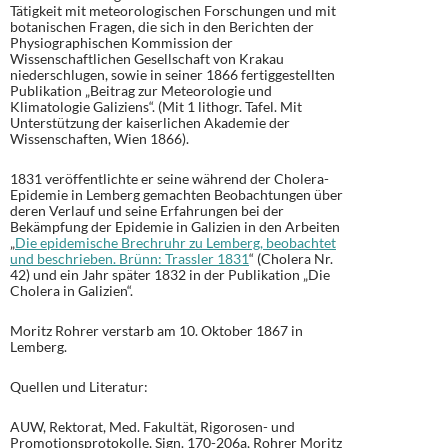
Tätigkeit mit meteorologischen Forschungen und mit
botanischen Fragen, die sich in den Berichten der
Physiographischen Kommission der
Wissenschaftlichen Gesellschaft von Krakau
niederschlugen, sowie in seiner 1866 fertiggestellten
Publikation „Beitrag zur Meteorologie und
Klimatologie Galiziens“. (Mit 1 lithogr. Tafel. Mit
Unterstützung der kaiserlichen Akademie der
Wissenschaften, Wien 1866).
1831 veröffentlichte er seine während der Cholera-
Epidemie in Lemberg gemachten Beobachtungen über
deren Verlauf und seine Erfahrungen bei der
Bekämpfung der Epidemie in Galizien in den Arbeiten
„
Die epidemische Brechruhr zu Lemberg, beobachtet
und beschrieben. Brünn: Trassler 1831
“ (Cholera Nr.
42) und ein Jahr später 1832 in der Publikation „Die
Cholera in Galizien“.
Moritz Rohrer verstarb am 10. Oktober 1867 in
Lemberg.
Quellen und Literatur:
AUW, Rektorat, Med. Fakultät, Rigorosen- und
Promotionsprotokolle, Sign. 170-206a, Rohrer Moritz