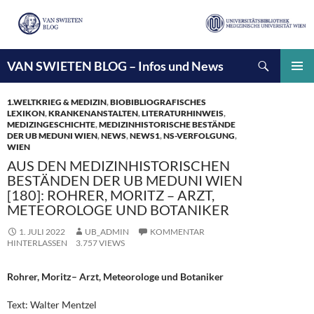
Suchen
VAN SWIETEN BLOG – Infos und News
ZUM
INHALT
PRIMÄ
SPRINGEN
MENÜ
1.WELTKRIEG & MEDIZIN
,
BIOBIBLIOGRAFISCHES
LEXIKON
,
KRANKENANSTALTEN
,
LITERATURHINWEIS
,
MEDIZINGESCHICHTE
,
MEDIZINHISTORISCHE BESTÄNDE
DER UB MEDUNI WIEN
,
NEWS
,
NEWS1
,
NS-VERFOLGUNG
,
WIEN
AUS DEN MEDIZINHISTORISCHEN
BESTÄNDEN DER UB MEDUNI WIEN
[180]: ROHRER, MORITZ – ARZT,
METEOROLOGE UND BOTANIKER
1. JULI 2022
UB_ADMIN
KOMMENTAR
HINTERLASSEN
3.757 VIEWS
Rohrer, Moritz– Arzt, Meteorologe und Botaniker
Text: Walter Mentzel