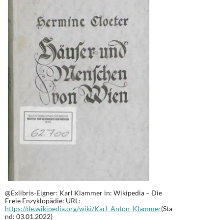
@Exlibris-Eigner: Karl Klammer in: Wikipedia – Die
Freie Enzyklopädie: URL:
https://de.wikipedia.org/wiki/Karl_Anton_Klammer
(Sta
nd: 03.01.2022)