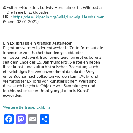
@Exlibris-Künstler: Ludwig Hesshaimer in: Wikipedia
– Die Freie Enzyklopädie:
URL:
https://de.wikipedia.org/wiki/Ludwig_Hesshaimer
(Stand: 03.01.2022)
___________________________
Ein
Exlibris
ist ein grafisch gestalteter
Eigentumsvermerk, der entweder in Zettelform auf die
Innenseite von Bucheinbänden geklebt oder
eingestempelt wird. Bucheignerzeichen gibt es bereits
seit dem Ende des 15. Jahrhunderts. Sie stellen neben
ihrer kunst- und kulturhistorischen Bedeutung auch
ein wichtiges Provenienzmerkmal dar, da der Weg
eines Buches nachvollzogen werden kann. Aufgrund
vielfältigster Exlibris von künstlerischem Wert sind
diese auch begehrte Objekte von Sammlungen und
buchkünstlerischer Betätigung „Exlibris-Kunst“
geworden.
Weitere Beiträge: Exlibris
F
M
E
T
ac
as
m
ei