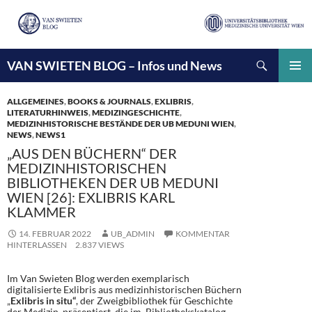
Suchen
VAN SWIETEN BLOG – Infos und News
ZUM
INHALT
PRIMÄ
SPRINGEN
MENÜ
ALLGEMEINES
,
BOOKS & JOURNALS
,
EXLIBRIS
,
LITERATURHINWEIS
,
MEDIZINGESCHICHTE
,
MEDIZINHISTORISCHE BESTÄNDE DER UB MEDUNI WIEN
,
NEWS
,
NEWS1
„AUS DEN BÜCHERN“ DER
MEDIZINHISTORISCHEN
BIBLIOTHEKEN DER UB MEDUNI
WIEN [26]: EXLIBRIS KARL
KLAMMER
14. FEBRUAR 2022
UB_ADMIN
KOMMENTAR
HINTERLASSEN
2.837 VIEWS
Im Van Swieten Blog werden exemplarisch
digitalisierte Exlibris aus medizinhistorischen Büchern
„
Exlibris in situ“
, der Zweigbibliothek für Geschichte
der Medizin, präsentiert, die im Bibliothekskatalog