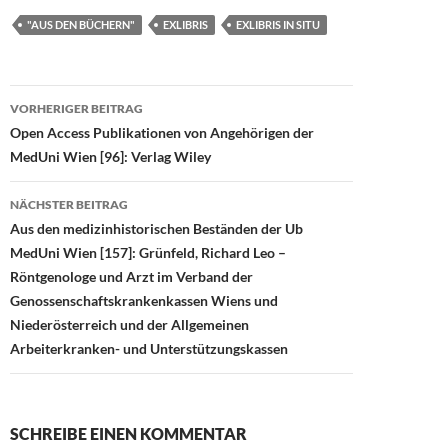
e
to
ail
le
"AUS DEN BÜCHERN"
EXLIBRIS
EXLIBRIS IN SITU
b
d
n
o
o
Beitragsnavigation
o
n
VORHERIGER BEITRAG
Open Access Publikationen von Angehörigen der
k
MedUni Wien [96]: Verlag Wiley
NÄCHSTER BEITRAG
Aus den medizinhistorischen Beständen der Ub
MedUni Wien [157]: Grünfeld, Richard Leo –
Röntgenologe und Arzt im Verband der
Genossenschaftskrankenkassen Wiens und
Niederösterreich und der Allgemeinen
Arbeiterkranken- und Unterstützungskassen
SCHREIBE EINEN KOMMENTAR