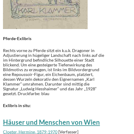
Pferde-Exlibris
Rechts vorne zu Pferde sitzt ein k.u.k. Dragoner in
Adjustierung in hügeliger Landschaft nach links auf die
im Hintergrund befindliche Silhouette einer Stadt
blickend. Um eine gesteigerte Tiefenwirkung des
Bildmotivs zu erzeugen, ist links im Bildvordergrund
eine Repoussoir-Figur, ein Eichenbaum, platziert,
dessen Wurzeln dekorativ den Eignernamen „Karl
Klammer“ umrahmen. Darunter sind mittig die
Signatur „Ludwig Hesshaimer“ und das Jahr „1928“
gesetzt. Druckfarbe: blau
Exlibris in situ:
Häuser und Menschen von Wien
Cloeter, Hermine, 1879-1970
[Verfasser]