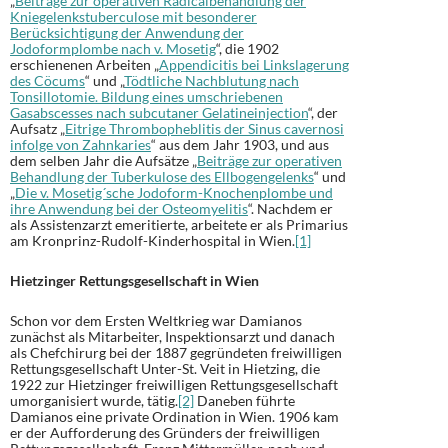
„
Beiträge zur operativen Radicalbehandlung der
Kniegelenkstuberculose mit besonderer
Berücksichtigung der Anwendung der
Jodoformplombe nach v. Mosetig
“, die 1902
erschienenen Arbeiten „
Appendicitis bei Linkslagerung
des Cöcums
“ und „
Tödtliche Nachblutung nach
Tonsillotomie. Bildung eines umschriebenen
Gasabscesses nach subcutaner Gelatineinjection
“, der
Aufsatz „
Eitrige Thrombopheblitis der Sinus cavernosi
infolge von Zahnkaries
“ aus dem Jahr 1903, und aus
dem selben Jahr die Aufsätze „
Beiträge zur operativen
Behandlung der Tuberkulose des Ellbogengelenks
“ und
„
Die v. Mosetig´sche Jodoform-Knochenplombe und
ihre Anwendung bei der Osteomyelitis
“. Nachdem er
als Assistenzarzt emeritierte, arbeitete er als Primarius
am Kronprinz-Rudolf-Kinderhospital in Wien.
[1]
Hietzinger Rettungsgesellschaft in Wien
Schon vor dem Ersten Weltkrieg war Damianos
zunächst als Mitarbeiter, Inspektionsarzt und danach
als Chefchirurg bei der 1887 gegründeten freiwilligen
Rettungsgesellschaft Unter-St. Veit in Hietzing, die
1922 zur Hietzinger freiwilligen Rettungsgesellschaft
umorganisiert wurde, tätig.
[2]
Daneben führte
Damianos eine private Ordination in Wien. 1906 kam
er der Aufforderung des Gründers der freiwilligen