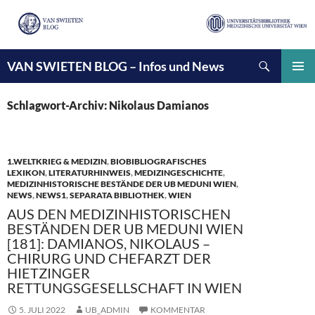
Suchen
VAN SWIETEN BLOG – Infos und News
ZUM
INHALT
PRIMÄ
SPRINGEN
MENÜ
Schlagwort-Archiv: Nikolaus Damianos
1.WELTKRIEG & MEDIZIN
,
BIOBIBLIOGRAFISCHES
LEXIKON
,
LITERATURHINWEIS
,
MEDIZINGESCHICHTE
,
MEDIZINHISTORISCHE BESTÄNDE DER UB MEDUNI WIEN
,
NEWS
,
NEWS1
,
SEPARATA BIBLIOTHEK
,
WIEN
AUS DEN MEDIZINHISTORISCHEN
BESTÄNDEN DER UB MEDUNI WIEN
[181]: DAMIANOS, NIKOLAUS –
CHIRURG UND CHEFARZT DER
HIETZINGER
RETTUNGSGESELLSCHAFT IN WIEN
5. JULI 2022
UB_ADMIN
KOMMENTAR