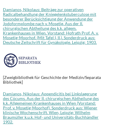
Damianos, Nikolaus: Beiträge zur operativen
Radicalbehandlung der Kniegelenkstuberculose mit
besonderer Berücksichtigung der Anwendung der
Jodoformplombe nach v. Mosetig. Aus der II.
chirurgischen Abtheilung des k.k. allgem.
Krankenhauses in Wien. Vorstand: Hofrath Prof. A. v.
Mosetig-Moorhof. (Mit Tafel I, II.). Sonderdruck aus:
Deutsche Zeitschrift für Gynäkologie. Leipzig: 1903.
[Zweigbibliothek für Geschichte der Medizin/Separata
Bibliothek]
Damianos, Nikolaus: Appendicitis bei Linkslagerung
des Cöcums. Aus der II. chirurgischen Abtheilung des
k.k. Allgemeinen Krankenhauses in Wien (Vorstand:
Prof. v. Mosetig-Moorhof). Sonderdruck aus: Wiener
klinische Wochenschrift. Wien, Leipzig: Wilhelm
Braumüller k.u.k. Hof- und Universitäts-Buchhändler
1902.