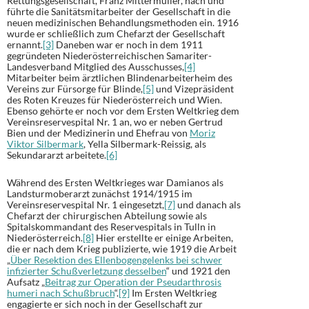
Rettungsgesellschaft, Franz Mittermüller, nach und
führte die Sanitätsmitarbeiter der Gesellschaft in die
neuen medizinischen Behandlungsmethoden ein. 1916
wurde er schließlich zum Chefarzt der Gesellschaft
ernannt.
[3]
Daneben war er noch in dem 1911
gegründeten Niederösterreichischen Samariter-
Landesverband Mitglied des Ausschusses,
[4]
Mitarbeiter beim ärztlichen Blindenarbeiterheim des
Vereins zur Fürsorge für Blinde,
[5]
und Vizepräsident
des Roten Kreuzes für Niederösterreich und Wien.
Ebenso gehörte er noch vor dem Ersten Weltkrieg dem
Vereinsreservespital Nr. 1 an, wo er neben Gertrud
Bien und der Medizinerin und Ehefrau von
Moriz
Viktor Silbermark
, Yella Silbermark-Reissig, als
Sekundararzt arbeitete.
[6]
Während des Ersten Weltkrieges war Damianos als
Landsturmoberarzt zunächst 1914/1915 im
Vereinsreservespital Nr. 1 eingesetzt,
[7]
und danach als
Chefarzt der chirurgischen Abteilung sowie als
Spitalskommandant des Reservespitals in Tulln in
Niederösterreich.
[8]
Hier erstellte er einige Arbeiten,
die er nach dem Krieg publizierte, wie 1919 die Arbeit
„
Über Resektion des Ellenbogengelenks bei schwer
infizierter Schußverletzung desselben
“ und 1921 den
Aufsatz „
Beitrag zur Operation der Pseudarthrosis
humeri nach Schußbruch
“.
[9]
Im Ersten Weltkrieg
engagierte er sich noch in der Gesellschaft zur