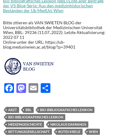
Bio-bibliografisches Lexikon (BBL)/Liste aller Beiträge
der VS-Blog-Serie: Aus den medizinhistorischen
Beständen der Ub MedUni Wien
Bitte zitieren als VAN SWIETEN BLOG der
Universitätsbibliothek der Medizinischen Universität
Wien, BBL: 39236 (11.07..2022); Letzte Aktualisierung:
2022 07 11
Online unter der URL: https://ub-
blog.meduniwien.ac.at/blog/?p=39401
F
M
E
T
ac
as
m
ei
e
to
ail
le
ARZT
BBL
BIO-BIBLIOGRAFISCHES LEXIKON
b
d
n
BIO-BIBLIOGRAPHISCHES LEXIKON
o
o
MEDIZINGESCHICHTE
NIKOLAUS DAMIANOS
RETTUNGSGESELLSCHAFT
ROTES KREUZ
WIEN