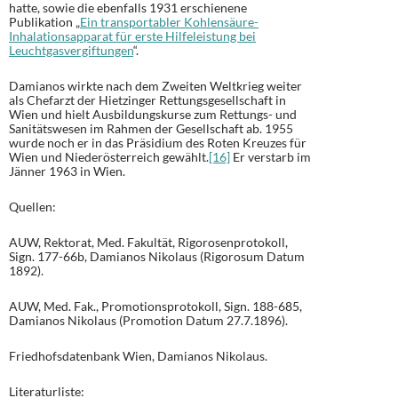
hatte, sowie die ebenfalls 1931 erschienene
Publikation „
Ein transportabler Kohlensäure-
Inhalationsapparat für erste Hilfeleistung bei
Leuchtgasvergiftungen
“.
Damianos wirkte nach dem Zweiten Weltkrieg weiter
als Chefarzt der Hietzinger Rettungsgesellschaft in
Wien und hielt Ausbildungskurse zum Rettungs- und
Sanitätswesen im Rahmen der Gesellschaft ab. 1955
wurde noch er in das Präsidium des Roten Kreuzes für
Wien und Niederösterreich gewählt.
[16]
Er verstarb im
Jänner 1963 in Wien.
Quellen:
AUW, Rektorat, Med. Fakultät, Rigorosenprotokoll,
Sign. 177-66b, Damianos Nikolaus (Rigorosum Datum
1892).
AUW, Med. Fak., Promotionsprotokoll, Sign. 188-685,
Damianos Nikolaus (Promotion Datum 27.7.1896).
Friedhofsdatenbank Wien, Damianos Nikolaus.
Literaturliste: