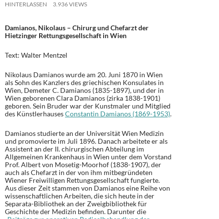
HINTERLASSEN
3.936 VIEWS
Damianos, Nikolaus – Chirurg und Chefarzt der
Hietzinger Rettungsgesellschaft in Wien
Text: Walter Mentzel
Nikolaus Damianos wurde am 20. Juni 1870 in Wien
als Sohn des Kanzlers des griechischen Konsulates in
Wien, Demeter C. Damianos (1835-1897), und der in
Wien geborenen Clara Damianos (zirka 1838-1901)
geboren. Sein Bruder war der Kunstmaler und Mitglied
des Künstlerhauses
Constantin Damianos (1869-1953)
.
Damianos studierte an der Universität Wien Medizin
und promovierte im Juli 1896. Danach arbeitete er als
Assistent an der II. chirurgischen Abteilung im
Allgemeinen Krankenhaus in Wien unter dem Vorstand
Prof. Albert von Mosetig-Moorhof (1838-1907), der
auch als Chefarzt in der von ihm mitbegründeten
Wiener Freiwilligen Rettungsgesellschaft fungierte.
Aus dieser Zeit stammen von Damianos eine Reihe von
wissenschaftlichen Arbeiten, die sich heute in der
Separata-Bibliothek an der Zweigbibliothek für
Geschichte der Medizin befinden. Darunter die