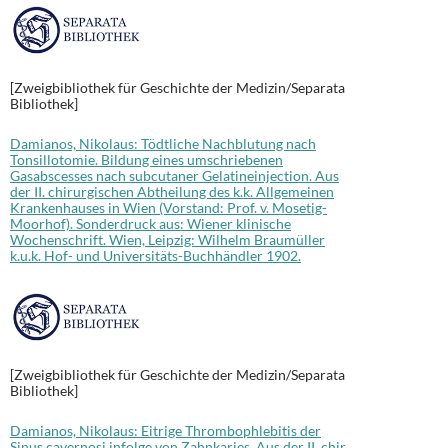
[Zweigbibliothek für Geschichte der Medizin/Separata
Bibliothek]
Damianos, Nikolaus: Tödtliche Nachblutung nach
Tonsillotomie. Bildung eines umschriebenen
Gasabscesses nach subcutaner Gelatineinjection. Aus
der II. chirurgischen Abtheilung des k.k. Allgemeinen
Krankenhauses in Wien (Vorstand: Prof. v. Mosetig-
Moorhof). Sonderdruck aus: Wiener klinische
Wochenschrift. Wien, Leipzig: Wilhelm Braumüller
k.u.k. Hof- und Universitäts-Buchhändler 1902.
[Zweigbibliothek für Geschichte der Medizin/Separata
Bibliothek]
Damianos, Nikolaus: Eitrige Thrombophlebitis der
Sinus cavernosi infolge von Zahnkaries. Aus der II. chir.