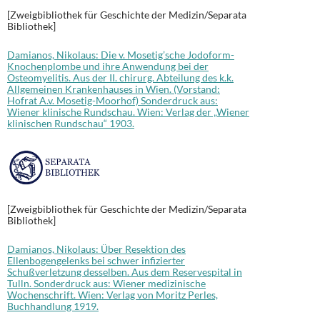
[Zweigbibliothek für Geschichte der Medizin/Separata
Bibliothek]
Damianos, Nikolaus: Die v. Mosetig’sche Jodoform-
Knochenplombe und ihre Anwendung bei der
Osteomyelitis. Aus der II. chirurg. Abteilung des k.k.
Allgemeinen Krankenhauses in Wien. (Vorstand:
Hofrat A.v. Mosetig-Moorhof) Sonderdruck aus:
Wiener klinische Rundschau. Wien: Verlag der „Wiener
klinischen Rundschau“ 1903.
[Zweigbibliothek für Geschichte der Medizin/Separata
Bibliothek]
Damianos, Nikolaus: Über Resektion des
Ellenbogengelenks bei schwer infizierter
Schußverletzung desselben. Aus dem Reservespital in
Tulln. Sonderdruck aus: Wiener medizinische
Wochenschrift. Wien: Verlag von Moritz Perles,
Buchhandlung 1919.