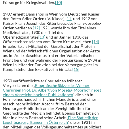
Fürsorge für Kriegsinvaliden.
[10]
1907 erhielt Damianos in Wien vom Deutschen Kaiser
den Roten Adler Orden (IV. Klasse),
[11]
und 1912 von
Kaiser Franz Joseph das Ritterkreuz des Franz-Josephs-
Orden verliehen.
[12]
1921 wurde ihm der Titel eines
Medizinalrates, 1930 der Titel des
Obermedizinalrates
[13]
und im Jänner 1938 das
Offiziersehrenzeichen vom Roten Kreuz verliehen.
[14]
Er gehörte als Mitglied der Gesellschaft der Ärzte in
Wien und der Wirtschaftlichen Organisation der Ärzte
an. Im Austrofaschismus trat er der Vaterländischen
Front bei und war während der Februarkämpfe 1934 in
Wien in leitender Funktion bei der Versorgung der im
Kampf stehenden Exekutive im Einsatz.
[15]
1950 veröffentlichte er über seinen früheren
Vorgesetzten die „
Biografische Skizze des Wiener
Chirurgen Prof. Dr. Albert von Mosetig-Moorhof, nebst
einem Verzeichnis seiner Publikationen
“, die sich in
Form eines handschriftlichen Manuskripts und einer
maschinschriftlichen Abschrift im Bestand der
Neuburger-Bibliothek an der Zweigbibliothek für
Geschichte der Medizin befindet. Ebenso befindet sich
hier in diesem Bestand seine Arbeit „
Eine Statistik der
Leuchtgasvergiftungen in Österreich
“, die er 1931 in
den Mitteilungen des Volksgesundheitsamtes publiziert