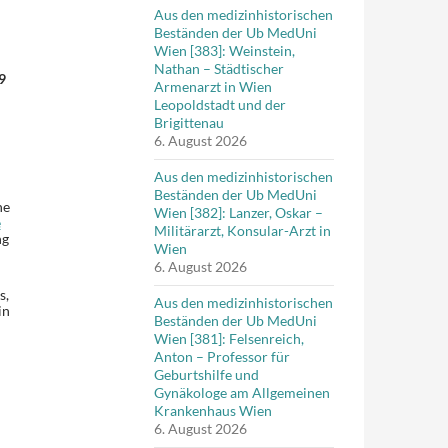
Aus den medizinhistorischen
Beständen der Ub MedUni
Wien [383]: Weinstein,
Nathan – Städtischer
9
Armenarzt in Wien
Leopoldstadt und der
Brigittenau
6. August 2026
Aus den medizinhistorischen
Beständen der Ub MedUni
he
Wien [382]: Lanzer, Oskar –
e
Militärarzt, Konsular-Arzt in
ng
Wien
6. August 2026
s,
Aus den medizinhistorischen
in
Beständen der Ub MedUni
Wien [381]: Felsenreich,
Anton – Professor für
Geburtshilfe und
Gynäkologe am Allgemeinen
Krankenhaus Wien
6. August 2026