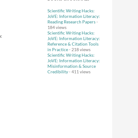
Scientific Writing Hacks:
JoVE: Information Literacy:
Reading Research Papers
-
184 views
Scientific Writing Hacks:
n:
JoVE: Information Literacy:
Reference & Citation Tools
in Practice
- 218 views
Scientific Writing Hacks:
JoVE: Information Literacy:
Misinformation & Source
Credibility
- 411 views