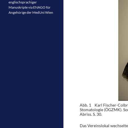
englischsprachiger
Manuskripte via ENAGO für
Angehörige der MedUni Wien
Abb. 1 Karl Fischer-Colbri
Stomatologie (ÖGZMK). Sond
Abriss. S. 30.
Das Vereinslokal wechselte 