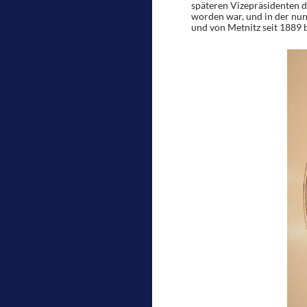
späteren Vizepräsidenten 
worden war, und in der nu
und von Metnitz seit 1889 