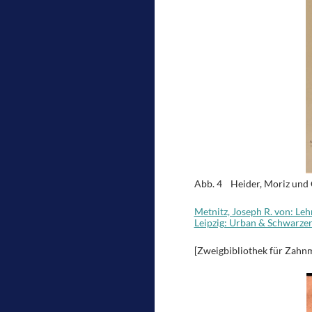
Abb. 4 Heider, Moriz und C
Metnitz, Joseph R. von: Le
Leipzig: Urban & Schwarze
[Zweigbibliothek für Zahnm