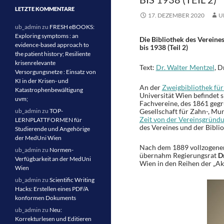
LETZTE KOMMENTARE
17. DEZEMBER 2020
U
ub_admin
zu
FRESH eBOOKS:
Exploring symptoms : an
Die Bibliothek des Vereine
evidence-based approach to
bis 1938 (Teil 2)
the patient history; Resiliente
krisenrelevante
Text:
Dr. Walter Mentzel
, D
Versorgungsnetze : Einsatz von
KI in der Krisen- und
An der
Zweigbibliothek fü
Katastrophenbewältigung
Universität Wien befindet s
uvm;
Fachvereine, des 1861 gegr
ub_admin
zu
TOP-
Gesellschaft für Zahn-, M
Zeit von der Vereinsgründ
LERNPLATTFORMEN für
des Vereines und der Bibli
Studierende und Angehörige
der MedUni Wien
Nach dem 1889 vollzogenen 
ub_admin
zu
Normen-
übernahm Regierungsrat
Dr
Verfügbarkeit an der MedUni
Wien in den Reihen der „Ak
Wien
ub_admin
zu
Scientific Writing
Hacks: Erstellen eines PDF/A
konformen Dokuments
ub_admin
zu
Neu:
Korrekturlesen und Editieren