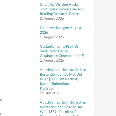
Scientific Writing Hacks:
JoVE: Information Literacy:
Reading Research Papers
2. August 2026
Neuerwerbungen: August
2026
1. August 2026
Gastautor Univ.-Prof. Dr.
med. Peter Heilig:
Gegängelte Generation(en?)
1. August 2026
Aus den medizinhistorischen
Beständen der Ub MedUni
Wien [380]: Wasserthal,
Ignaz – Balneologe in
Karlsbad
27. Juli 2026
er
Aus den medizinhistorischen
Beständen der Ub MedUni
Wien [379]: Pernitza, Emil –
d