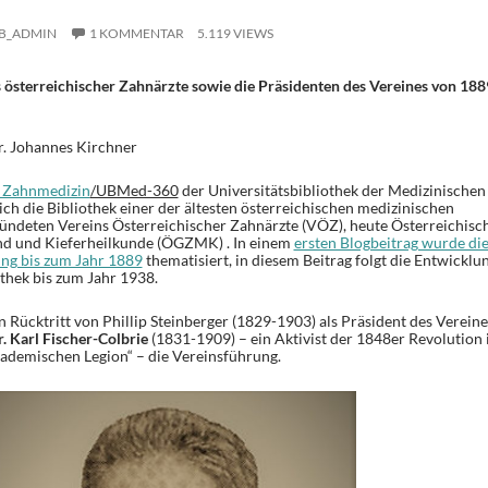
B_ADMIN
1 KOMMENTAR
5.119 VIEWS
s österreichischer Zahnärzte sowie die Präsidenten des Vereines von 188
r. Johannes Kirchner
r Zahnmedizin
/UBMed-360
der Universitätsbibliothek der Medizinischen
ich die Bibliothek einer der ältesten österreichischen medizinischen
ündeten Vereins Österreichischer Zahnärzte (VÖZ), heute Österreichisc
und und Kieferheilkunde (ÖGZMK) . In einem
ersten Blogbeitrag wurde di
ung bis zum Jahr 1889
thematisiert, in diesem Beitrag folgt die Entwicklu
othek bis zum Jahr 1938.
Rücktritt von Phillip Steinberger (1829-1903) als Präsident des Vereine
.
Karl Fischer-Colbrie
(1831-1909) – ein Aktivist der 1848er Revolution 
ademischen Legion“ – die Vereinsführung.