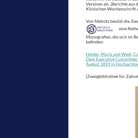
Vereines als „Berichte aus
Klinischen Wochenschrift 
Von Metnitz besitzt die Zw
eine Reih
Monografien, die sich im B
befinden:
Heider, Moriz und Wedl, Car
Dem Executive Committee d
August 1893 in Hochachtung
[Zweigbibliothek für Zahnm