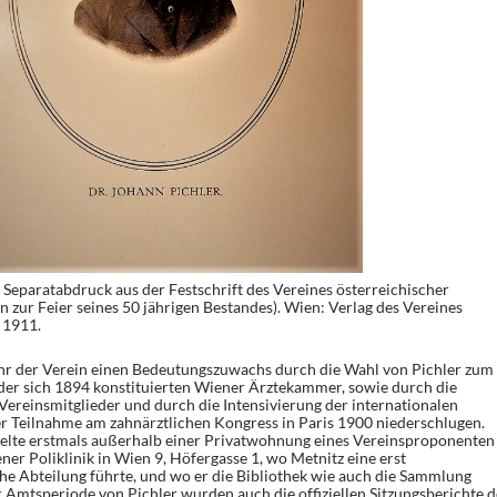
 Separatabdruck aus der Festschrift des Vereines österreichischer
 zur Feier seines 50 jährigen Bestandes). Wien: Verlag des Vereines
 1911.
uhr der Verein einen Bedeutungszuwachs durch die Wahl von Pichler zum
 der sich 1894 konstituierten Wiener Ärztekammer, sowie durch die
Vereinsmitglieder und durch die Intensivierung der internationalen
der Teilnahme am zahnärztlichen Kongress in Paris 1900 niederschlugen.
elte erstmals außerhalb einer Privatwohnung eines Vereinsproponenten 
er Poliklinik in Wien 9, Höfergasse 1, wo Metnitz eine erst
he Abteilung führte, und wo er die Bibliothek wie auch die Sammlung
r Amtsperiode von Pichler wurden auch die offiziellen Sitzungsberichte d