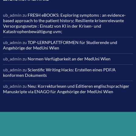
ub_admin
zu
FRESH eBOOKS: Exploring symptoms : an evidence-
based approach to the patient history; Resiliente krisenrelevante
Versorgungsnetze : Einsatz von KI in der Krisen- und
Katastrophenbewältigung uvm;
ub_admin
zu
TOP-LERNPLATTFORMEN für Studierende und
Angehörige der MedUni Wien
ub_admin
zu
Normen-Verfügbarkeit an der MedUni Wien
ub_admin
zu
Scientific Writing Hacks: Erstellen eines PDF/A
konformen Dokuments
ub_admin
zu
Neu: Korrekturlesen und Editieren englischsprachiger
Manuskripte via ENAGO für Angehörige der MedUni Wien