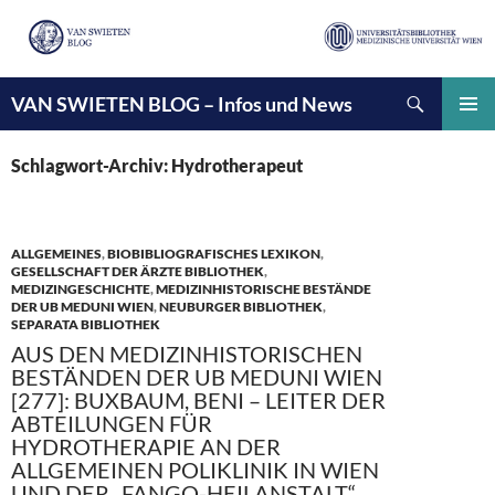
Suchen
VAN SWIETEN BLOG – Infos und News
ZUM
INHALT
PRIMÄ
SPRINGEN
MENÜ
Schlagwort-Archiv: Hydrotherapeut
ALLGEMEINES
,
BIOBIBLIOGRAFISCHES LEXIKON
,
GESELLSCHAFT DER ÄRZTE BIBLIOTHEK
,
MEDIZINGESCHICHTE
,
MEDIZINHISTORISCHE BESTÄNDE
DER UB MEDUNI WIEN
,
NEUBURGER BIBLIOTHEK
,
SEPARATA BIBLIOTHEK
AUS DEN MEDIZINHISTORISCHEN
BESTÄNDEN DER UB MEDUNI WIEN
[277]: BUXBAUM, BENI – LEITER DER
ABTEILUNGEN FÜR
HYDROTHERAPIE AN DER
ALLGEMEINEN POLIKLINIK IN WIEN
UND DER „FANGO-HEILANSTALT“