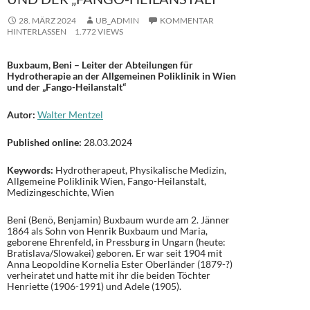
28. MÄRZ 2024
UB_ADMIN
KOMMENTAR
HINTERLASSEN
1.772 VIEWS
Buxbaum, Beni – Leiter der Abteilungen für
Hydrotherapie an der Allgemeinen Poliklinik in Wien
und der „Fango-Heilanstalt“
Autor:
Walter Mentzel
Published online:
28.03.2024
Keywords:
Hydrotherapeut, Physikalische Medizin,
Allgemeine Poliklinik Wien, Fango-Heilanstalt,
Medizingeschichte, Wien
Beni (Benö, Benjamin) Buxbaum wurde am 2. Jänner
1864 als Sohn von Henrik Buxbaum und Maria,
geborene Ehrenfeld, in Pressburg in Ungarn (heute:
Bratislava/Slowakei) geboren. Er war seit 1904 mit
Anna Leopoldine Kornelia Ester Oberländer (1879-?)
verheiratet und hatte mit ihr die beiden Töchter
Henriette (1906-1991) und Adele (1905).