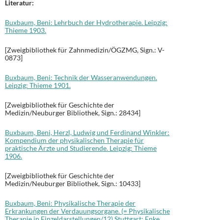
Literatur:
Buxbaum, Beni: Lehrbuch der Hydrotherapie. Leipzig:
Thieme 1903.
[Zweigbibliothek für Zahnmedizin/ÖGZMG, Sign.: V-
0873]
Buxbaum, Beni: Technik der Wasseranwendungen.
Leipzig: Thieme 1901.
[Zweigbibliothek für Geschichte der
Medizin/Neuburger Bibliothek, Sign.: 28434]
Buxbaum, Beni, Herzl, Ludwig und Ferdinand Winkler:
Kompendium der physikalischen Therapie für
praktische Ärzte und Studierende. Leipzig: Thieme
1906.
[Zweigbibliothek für Geschichte der
Medizin/Neuburger Bibliothek, Sign.: 10433]
Buxbaum, Beni: Physikalische Therapie der
Erkrankungen der Verdauungsorgane. (= Physikalische
Therapie in Einzeldarstellungen/12) Stuttgart: Enke