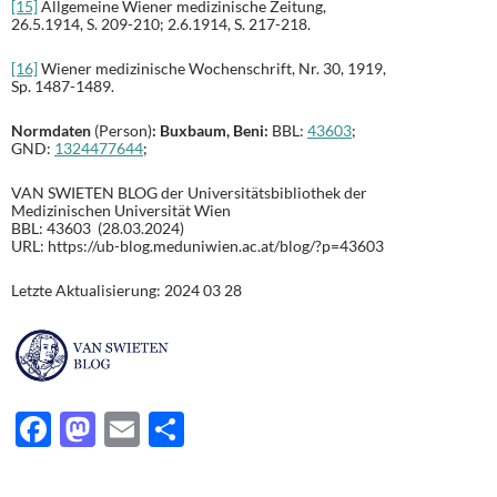
[15]
Allgemeine Wiener medizinische Zeitung,
26.5.1914, S. 209-210; 2.6.1914, S. 217-218.
[16]
Wiener medizinische Wochenschrift, Nr. 30, 1919,
Sp. 1487-1489.
Normdaten
(Person)
: Buxbaum, Beni:
BBL:
43603
;
GND:
1324477644
;
VAN SWIETEN BLOG der Universitätsbibliothek der
Medizinischen Universität Wien
BBL: 43603 (28.03.2024)
URL: https://ub-blog.meduniwien.ac.at/blog/?p=43603
Letzte Aktualisierung: 2024 03 28
F
M
E
T
ac
as
m
ei