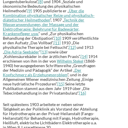
Lungentuberkulose“,
[8]
und 1904 „Soziale und
ökonomische Bedeutung des physikalischen
Heilmethode“.
[9]
1905 publizierte er „
Über die
Kombination physikalischer Reize und physikalisch-
diätetischer Heilmethoden
“, 1907 „
Technik der
Wasseranwendungen, der Massage und der
Elektrotherapie: Belehrung für Badewärter,
Krankenpfleger usw.
“ und „Zur physikalischen
Behandlung der Obstipation“.
[10]
1909 veröffentlichte
er den Aufsatz „Das Vollbad“,
[11]
1910 „Die
physikalische Therapie bei Fettsucht“,
[12]
und 1913
„
Die Adria-Seebäder
“
[13]
sowie über
„Kohlensäurebäder in der ärztlichen Praxis“.
[14]
1914
erschienen von ihm in der von
Wilhelm Stekel
(1868-
1940) herausgegebenen Schriftenreihe „Grenzfragen
der Medizin und Pädagogik“ der Artikel „
Der
Kopfschmerz als Erziehungsproblem
“, und in der
Allgemeinen Wiener medizinischen Zeitung „Einige
neue hydriatische Prozeduren“.
[15]
Seine letzte
Publikation stammt aus dem Jahr 1919 über „Die
Tebecinbehandlung in der Privatambulanz“.
[16]
Seit spätestens 1903 arbeitete er neben seiner
Tätigkkeit an der Poliklinik als Vorstand der Abteilung
für Hydrotherapie an der Privat-Heilanstalt (Fango-
Heilanstalt) für Behandlung mit Fango, Hydrotherapie,
Heißluft, elektrische Lichtbädern Elektrotherapie u.a.
in Wien 9, Lazarettgasse 20.