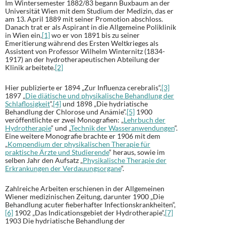
Im Wintersemester 1882/83 begann Buxbaum an der
Universität Wien mit dem Studium der Medizin, das er
am 13. April 1889 mit seiner Promotion abschloss.
Danach trat er als Aspirant in die Allgemeine Poliklinik
in Wien ein,
[1]
wo er von 1891 bis zu seiner
Emeritierung während des Ersten Weltkrieges als
Assistent von Professor Wilhelm Winternitz (1834-
1917) an der hydrotherapeutischen Abteilung der
Klinik arbeitete.
[2]
Hier publizierte er 1894 „Zur Influenza cerebralis“,
[3]
1897 „
Die diätische und physikalische Behandlung der
Schlaflosigkeit
“,
[4]
und 1898 „Die hydriatische
Behandlung der Chlorose und Anämie“.
[5]
1900
veröffentlichte er zwei Monografien: „
Lehrbuch der
Hydrotherapie
“ und „
Technik der Wasseranwendungen
“.
Eine weitere Monografie brachte er 1906 mit dem
„
Kompendium der physikalischen Therapie für
praktische Ärzte und Studierende
“ heraus, sowie im
selben Jahr den Aufsatz „
Physikalische Therapie der
Erkrankungen der Verdauungsorgane
“.
Zahlreiche Arbeiten erschienen in der Allgemeinen
Wiener medizinischen Zeitung, darunter 1900 „Die
Behandlung acuter fieberhafter Infectionskrankheiten“,
[6]
1902 „Das Indicationsgebiet der Hydrotherapie“,
[7]
1903 Die hydriatische Behandlung der