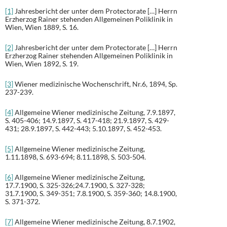
[1]
Jahresbericht der unter dem Protectorate […] Herrn
Erzherzog Rainer stehenden Allgemeinen Poliklinik in
Wien, Wien 1889, S. 16.
[2]
Jahresbericht der unter dem Protectorate […] Herrn
Erzherzog Rainer stehenden Allgemeinen Poliklinik in
Wien, Wien 1892, S. 19.
[3]
Wiener medizinische Wochenschrift, Nr.6, 1894, Sp.
237-239.
[4]
Allgemeine Wiener medizinische Zeitung, 7.9.1897,
S. 405-406; 14.9.1897, S. 417-418; 21.9.1897, S. 429-
431; 28.9.1897, S. 442-443; 5.10.1897, S. 452-453.
[5]
Allgemeine Wiener medizinische Zeitung,
1.11.1898, S. 693-694; 8.11.1898, S. 503-504.
[6]
Allgemeine Wiener medizinische Zeitung,
17.7.1900, S. 325-326;24.7.1900, S. 327-328;
31.7.1900, S. 349-351; 7.8.1900, S. 359-360; 14.8.1900,
S. 371-372.
[7]
Allgemeine Wiener medizinische Zeitung, 8.7.1902,