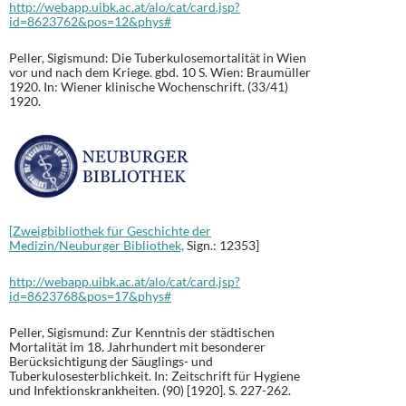
http://webapp.uibk.ac.at/alo/cat/card.jsp?
id=8623762&pos=12&phys#
Peller, Sigismund: Die Tuberkulosemortalität in Wien
vor und nach dem Kriege. gbd. 10 S. Wien: Braumüller
1920. In: Wiener klinische Wochenschrift. (33/41)
1920.
[Zweigbibliothek für Geschichte der
Medizin/Neuburger Bibliothek,
Sign.: 12353]
http://webapp.uibk.ac.at/alo/cat/card.jsp?
id=8623768&pos=17&phys#
Peller, Sigismund: Zur Kenntnis der städtischen
Mortalität im 18. Jahrhundert mit besonderer
Berücksichtigung der Säuglings- und
Tuberkulosesterblichkeit. In: Zeitschrift für Hygiene
und Infektionskrankheiten. (90) [1920]. S. 227-262.