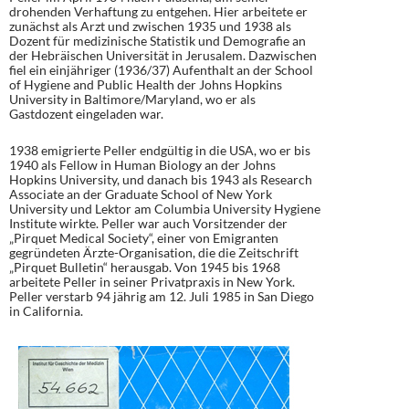
drohenden Verhaftung zu entgehen. Hier arbeitete er
zunächst als Arzt und zwischen 1935 und 1938 als
Dozent für medizinische Statistik und Demografie an
der Hebräischen Universität in Jerusalem. Dazwischen
fiel ein einjähriger (1936/37) Aufenthalt an der School
of Hygiene and Public Health der Johns Hopkins
University in Baltimore/Maryland, wo er als
Gastdozent eingeladen war.
1938 emigrierte Peller endgültig in die USA, wo er bis
1940 als Fellow in Human Biology an der Johns
Hopkins University, und danach bis 1943 als Research
Associate an der Graduate School of New York
University und Lektor am Columbia University Hygiene
Institute wirkte. Peller war auch Vorsitzender der
„Pirquet Medical Society“, einer von Emigranten
gegründeten Ärzte-Organisation, die die Zeitschrift
„Pirquet Bulletin“ herausgab. Von 1945 bis 1968
arbeitete Peller in seiner Privatpraxis in New York.
Peller verstarb 94 jährig am 12. Juli 1985 in San Diego
in California.