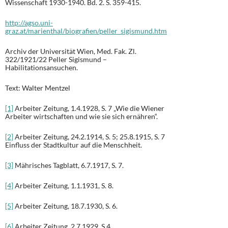
Wissenschaft 1930-1940. Bd. 2. S. 359-415.
http://agso.uni-
graz.at/marienthal/biografien/peller_sigismund.htm
Archiv der Universität Wien, Med. Fak. Zl.
322/1921/22 Peller Sigismund –
Habilitationsansuchen.
Text: Walter Mentzel
[1]
Arbeiter Zeitung, 1.4.1928, S. 7 „Wie die Wiener
Arbeiter wirtschaften und wie sie sich ernähren“.
[2]
Arbeiter Zeitung, 24.2.1914, S. 5; 25.8.1915, S. 7
Einfluss der Stadtkultur auf die Menschheit.
[3]
Mährisches Tagblatt, 6.7.1917, S. 7.
[4]
Arbeiter Zeitung, 1.1.1931, S. 8.
[5]
Arbeiter Zeitung, 18.7.1930, S. 6.
[6]
Arbeiter Zeitung, 2.7.1929, S.4.