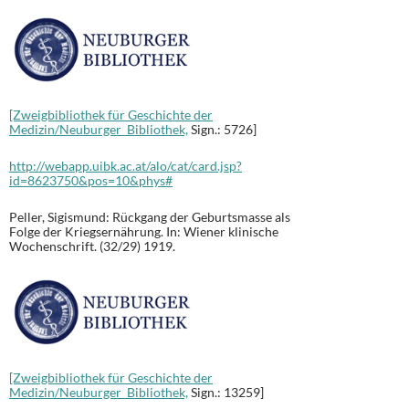
[Zweigbibliothek für Geschichte der
Medizin/Neuburger Bibliothek,
Sign.: 5726]
http://webapp.uibk.ac.at/alo/cat/card.jsp?
id=8623750&pos=10&phys#
Peller, Sigismund: Rückgang der Geburtsmasse als
Folge der Kriegsernährung. In: Wiener klinische
Wochenschrift. (32/29) 1919.
[Zweigbibliothek für Geschichte der
Medizin/Neuburger Bibliothek,
Sign.: 13259]