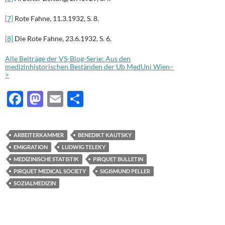
[7]
Rote Fahne, 11.3.1932, S. 8.
[8]
Die Rote Fahne, 23.6.1932, S. 6.
Alle Beiträge der VS-Blog-Serie: Aus den
medizinhistorischen Beständen der Ub MedUni Wien–
>
F
M
E
T
ac
as
m
ei
e
to
ail
le
ARBEITERKAMMER
BENEDIKT KAUTSKY
b
d
n
EMIGRATION
LUDWIG TELEKY
o
o
MEDIZINISCHE STATISTIK
PIRQUET BULLETIN
PIRQUET MEDICAL SOCIETY
SIGISMUND PELLER
o
n
SOZIALMEDIZIN
k