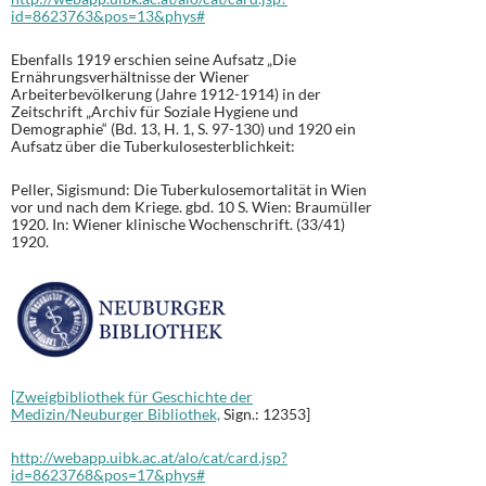
id=8623763&pos=13&phys#
Ebenfalls 1919 erschien seine Aufsatz „Die
Ernährungsverhältnisse der Wiener
Arbeiterbevölkerung (Jahre 1912-1914) in der
Zeitschrift „Archiv für Soziale Hygiene und
Demographie“ (Bd. 13, H. 1, S. 97-130) und 1920 ein
Aufsatz über die Tuberkulosesterblichkeit:
Peller, Sigismund: Die Tuberkulosemortalität in Wien
vor und nach dem Kriege. gbd. 10 S. Wien: Braumüller
1920. In: Wiener klinische Wochenschrift. (33/41)
1920.
[Zweigbibliothek für Geschichte der
Medizin/Neuburger Bibliothek,
Sign.: 12353]
http://webapp.uibk.ac.at/alo/cat/card.jsp?
id=8623768&pos=17&phys#