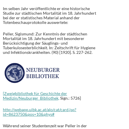
Im selben Jahr veröffentlichte er eine historische
Studie zur städtischen Mortalität im 18. Jahrhundert
bei der er statistisches Material anhand der
Totenbeschauprotokolle auswertete:
Peller, Sigismund: Zur Kenntnis der städtischen
Mortalität im 18. Jahrhundert mit besonderer
Berücksichtigung der Säuglings- und
Tuberkulosesterblichkeit. In: Zeitschrift für Hygiene
und Infektionskrankheiten. (90) [1920]. S. 227-262.
[Zweigbibliothek für Geschichte der
Medizin/Neuburger Bibliothek,
Sign.: 5726]
http://webapp.uibk.ac.at/alo/cat/card.jsp?
id=8623750&pos=10&phys#
Während seiner Studentenzeit war Peller in der