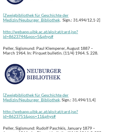
[Zweigbibliothek für Geschichte der
Medizin/Neuburger Bibliothek,
Sign.: 31.494/12,1-2]
http://webapp.uibk.ac.at/alo/cat/card.jsp?
id=8623744&pos=5&phys#
Peller, Sigismund: Paul Klemperer, August 1887 –
March 1964. In: Pirquet bulletin. (11/4) 1964. S. 228.
[Zweigbibliothek für Geschichte der
Medizin/Neuburger Bibliothek,
Sign.: 31.494/11,4]
http://webapp.uibk.ac.at/alo/cat/card.jsp?
id=8623751&pos=11&phys#
Peller, Sigismund: Rudolf Paschkis, January 1879 –