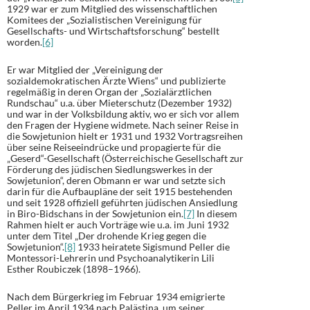
1929 war er zum Mitglied des wissenschaftlichen
Komitees der „Sozialistischen Vereinigung für
Gesellschafts- und Wirtschaftsforschung“ bestellt
worden.
[6]
Er war Mitglied der „Vereinigung der
sozialdemokratischen Ärzte Wiens“ und publizierte
regelmäßig in deren Organ der „Sozialärztlichen
Rundschau“ u.a. über Mieterschutz (Dezember 1932)
und war in der Volksbildung aktiv, wo er sich vor allem
den Fragen der Hygiene widmete. Nach seiner Reise in
die Sowjetunion hielt er 1931 und 1932 Vortragsreihen
über seine Reiseeindrücke und propagierte für die
„Geserd“-Gesellschaft (Österreichische Gesellschaft zur
Förderung des jüdischen Siedlungswerkes in der
Sowjetunion“, deren Obmann er war und setzte sich
darin für die Aufbaupläne der seit 1915 bestehenden
und seit 1928 offiziell geführten jüdischen Ansiedlung
in Biro-Bidschans in der Sowjetunion ein.
[7]
In diesem
Rahmen hielt er auch Vorträge wie u.a. im Juni 1932
unter dem Titel „Der drohende Krieg gegen die
Sowjetunion“.
[8]
1933 heiratete Sigismund Peller die
Montessori-Lehrerin und Psychoanalytikerin Lili
Esther Roubiczek (1898–1966).
Nach dem Bürgerkrieg im Februar 1934 emigrierte
Peller im April 1934 nach Palästina, um seiner