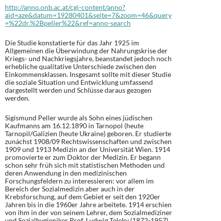
http://anno.onb.ac.at/cgi-content/anno?
aid=aze&datum=19280401&seite=7&zoom=46&query
=%22dr.%2Bpeller%22&ref=anno-search
Die Studie konstatierte für das Jahr 1925 im
Allgemeinen die Überwindung der Nahrungskrise der
Kriegs- und Nachkriegsjahre, beanstandet jedoch noch
erhebliche qualitative Unterschiede zwischen den
Einkommensklassen. Insgesamt sollte mit dieser Studie
die soziale Situation und Entwicklung umfassend
dargestellt werden und Schlüsse daraus gezogen
werden.
Sigismund Peller wurde als Sohn eines jüdischen
Kaufmanns am 16.12.1890 in Tarnopol (heute
Tarnopil/Galizien (heute Ukraine) geboren. Er studierte
zunächst 1908/09 Rechtswissenschaften und zwischen
1909 und 1913 Medizin an der Universität Wien. 1914
promovierte er zum Doktor der Medizin. Er begann
schon sehr früh sich mit statistischen Methoden und
deren Anwendung in den medizinischen
Forschungsfeldern zu interessieren: vor allem im
Bereich der Sozialmedizin aber auch in der
Krebsforschung, auf dem Gebiet er seit den 1920er
Jahren bis in die 1960er Jahre arbeitete. 1914 erschien
von ihm in der von seinem Lehrer, dem Sozialmediziner
und Sozialhygieniker Prof. Ludwig Teleky (1872-1957),