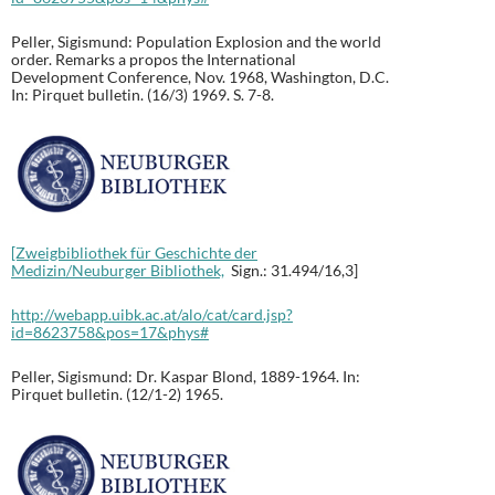
Peller, Sigismund: Population Explosion and the world
order. Remarks a propos the International
Development Conference, Nov. 1968, Washington, D.C.
In: Pirquet bulletin. (16/3) 1969. S. 7-8.
[Zweigbibliothek für Geschichte der
Medizin/Neuburger Bibliothek,
Sign.: 31.494/16,3]
http://webapp.uibk.ac.at/alo/cat/card.jsp?
id=8623758&pos=17&phys#
Peller, Sigismund: Dr. Kaspar Blond, 1889-1964. In:
Pirquet bulletin. (12/1-2) 1965.