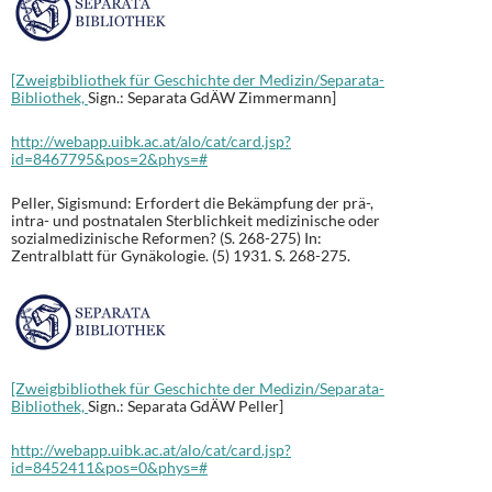
[Zweigbibliothek für Geschichte der Medizin/Separata-
Bibliothek,
Sign.: Separata GdÄW Zimmermann]
http://webapp.uibk.ac.at/alo/cat/card.jsp?
id=8467795&pos=2&phys=#
Peller, Sigismund: Erfordert die Bekämpfung der prä-,
intra- und postnatalen Sterblichkeit medizinische oder
sozialmedizinische Reformen? (S. 268-275) In:
Zentralblatt für Gynäkologie. (5) 1931. S. 268-275.
[Zweigbibliothek für Geschichte der Medizin/Separata-
Bibliothek,
Sign.: Separata GdÄW Peller]
http://webapp.uibk.ac.at/alo/cat/card.jsp?
id=8452411&pos=0&phys=#