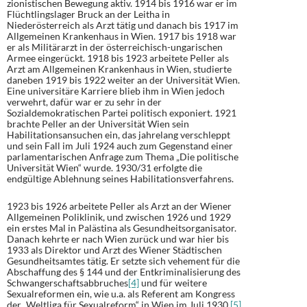
zionistischen Bewegung aktiv. 1914 bis 1916 war er im
Flüchtlingslager Bruck an der Leitha in
Niederösterreich als Arzt tätig und danach bis 1917 im
Allgemeinen Krankenhaus in Wien. 1917 bis 1918 war
er als Militärarzt in der österreichisch-ungarischen
Armee eingerückt. 1918 bis 1923 arbeitete Peller als
Arzt am Allgemeinen Krankenhaus in Wien, studierte
daneben 1919 bis 1922 weiter an der Universität Wien.
Eine universitäre Karriere blieb ihm in Wien jedoch
verwehrt, dafür war er zu sehr in der
Sozialdemokratischen Partei politisch exponiert. 1921
brachte Peller an der Universität Wien sein
Habilitationsansuchen ein, das jahrelang verschleppt
und sein Fall im Juli 1924 auch zum Gegenstand einer
parlamentarischen Anfrage zum Thema „Die politische
Universität Wien“ wurde. 1930/31 erfolgte die
endgültige Ablehnung seines Habilitationsverfahrens.
1923 bis 1926 arbeitete Peller als Arzt an der Wiener
Allgemeinen Poliklinik, und zwischen 1926 und 1929
ein erstes Mal in Palästina als Gesundheitsorganisator.
Danach kehrte er nach Wien zurück und war hier bis
1933 als Direktor und Arzt des Wiener Städtischen
Gesundheitsamtes tätig. Er setzte sich vehement für die
Abschaffung des § 144 und der Entkriminalisierung des
Schwangerschaftsabbruches
[4]
und für weitere
Sexualreformen ein, wie u.a. als Referent am Kongress
der „Weltliga für Sexualreform“ in Wien im Juli 1930.
[5]