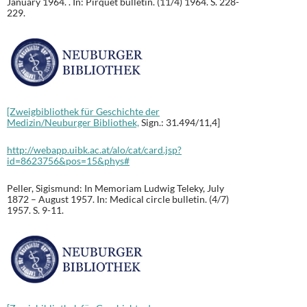
January 1964. . In: Pirquet bulletin. (11/4) 1964. S. 228-
229.
[Zweigbibliothek für Geschichte der
Medizin/Neuburger Bibliothek,
Sign.: 31.494/11,4]
http://webapp.uibk.ac.at/alo/cat/card.jsp?
id=8623756&pos=15&phys#
Peller, Sigismund: In Memoriam Ludwig Teleky, July
1872 – August 1957. In: Medical circle bulletin. (4/7)
1957. S. 9-11.