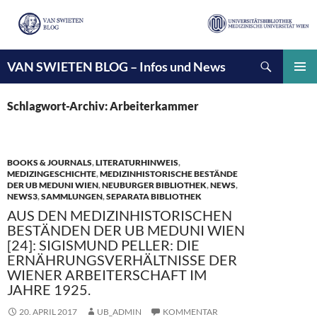
Suchen
VAN SWIETEN BLOG – Infos und News
ZUM
INHALT
PRIMÄ
SPRINGEN
MENÜ
Schlagwort-Archiv: Arbeiterkammer
BOOKS & JOURNALS
,
LITERATURHINWEIS
,
MEDIZINGESCHICHTE
,
MEDIZINHISTORISCHE BESTÄNDE
DER UB MEDUNI WIEN
,
NEUBURGER BIBLIOTHEK
,
NEWS
,
NEWS3
,
SAMMLUNGEN
,
SEPARATA BIBLIOTHEK
AUS DEN MEDIZINHISTORISCHEN
BESTÄNDEN DER UB MEDUNI WIEN
[24]: SIGISMUND PELLER: DIE
ERNÄHRUNGSVERHÄLTNISSE DER
WIENER ARBEITERSCHAFT IM
JAHRE 1925.
20. APRIL 2017
UB_ADMIN
KOMMENTAR