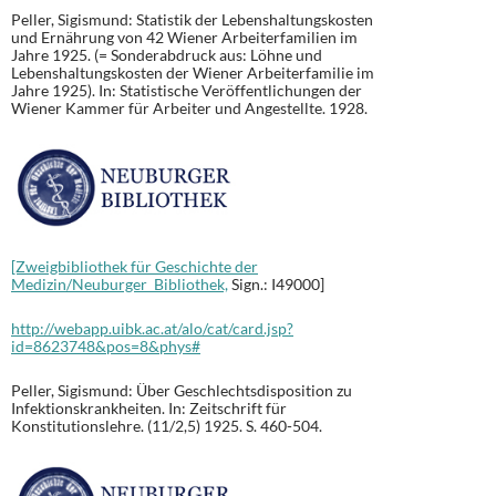
Peller, Sigismund: Statistik der Lebenshaltungskosten
und Ernährung von 42 Wiener Arbeiterfamilien im
Jahre 1925. (= Sonderabdruck aus: Löhne und
Lebenshaltungskosten der Wiener Arbeiterfamilie im
Jahre 1925). In: Statistische Veröffentlichungen der
Wiener Kammer für Arbeiter und Angestellte. 1928.
[Zweigbibliothek für Geschichte der
Medizin/Neuburger Bibliothek,
Sign.: I49000]
http://webapp.uibk.ac.at/alo/cat/card.jsp?
id=8623748&pos=8&phys#
Peller, Sigismund: Über Geschlechtsdisposition zu
Infektionskrankheiten. In: Zeitschrift für
Konstitutionslehre. (11/2,5) 1925. S. 460-504.