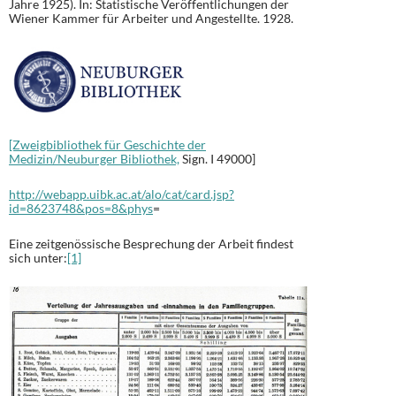
Jahre 1925). In: Statistische Veröffentlichungen der
Wiener Kammer für Arbeiter und Angestellte. 1928.
[Zweigbibliothek für Geschichte der
Medizin/Neuburger Bibliothek,
Sign. I 49000]
http://webapp.uibk.ac.at/alo/cat/card.jsp?
id=8623748&pos=8&phys
=
Eine zeitgenössische Besprechung der Arbeit findest
sich unter:
[1]