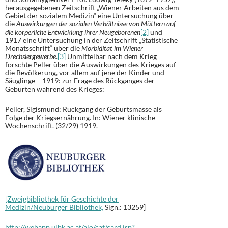
herausgegebenen Zeitschrift „Wiener Arbeiten aus dem
Gebiet der sozialem Medizin“ eine Untersuchung über
die
Auswirkungen der sozialen Verhältnisse von Müttern auf
die körperliche Entwicklung ihrer Neugeborenen
[2]
und
1917 eine Untersuchung in der Zeitschrift „Statistische
Monatsschrift“ über die
Morbidität im Wiener
Drechslergewerbe
.
[3]
Unmittelbar nach dem Krieg
forschte Peller über die Auswirkungen des Krieges auf
die Bevölkerung, vor allem auf jene der Kinder und
Säuglinge – 1919: zur Frage des Rückganges der
Geburten während des Krieges:
Peller, Sigismund: Rückgang der Geburtsmasse als
Folge der Kriegsernährung. In: Wiener klinische
Wochenschrift. (32/29) 1919.
[Zweigbibliothek für Geschichte der
Medizin/Neuburger Bibliothek,
Sign.: 13259]
http://webapp.uibk.ac.at/alo/cat/card.jsp?