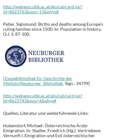
http://webapp.uibk.ac.at/alo/cat/card.jsp?
id=8623763&pos=13&phys#
Peller, Sigismund: Births and deaths among Europe’s
ruling families since 1500. In: Population in history.
O.J. S. 87-100.
[Zweigbibliothek für Geschichte der
Medizin/Neuburger Bibliothek,
Sign.: 34799]
http://webapp.uibk.ac.at/alo/cat/card.jsp?
id=8623743&pos=4&phys#
Quellen, Literatur und weiterführende Links:
Hubenstorf, Michael: Österreichische Ärzte-
Emigration. In: Stadler, Friedrich (Hg.): Vertriebene
Vernunft I. Emigration und Exil österreichischer