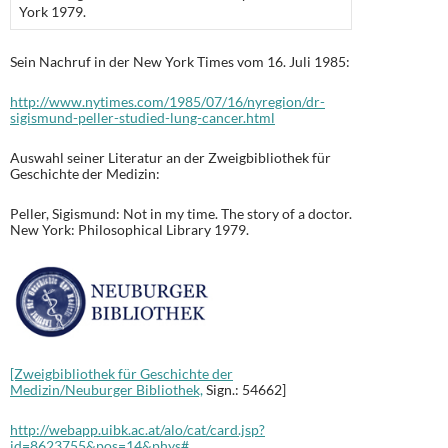
York 1979.
Sein Nachruf in der New York Times vom 16. Juli 1985:
http://www.nytimes.com/1985/07/16/nyregion/dr-
sigismund-peller-studied-lung-cancer.html
Auswahl seiner Literatur an der Zweigbibliothek für
Geschichte der Medizin:
Peller, Sigismund: Not in my time. The story of a doctor.
New York: Philosophical Library 1979.
[Zweigbibliothek für Geschichte der
Medizin/Neuburger Bibliothek,
Sign.: 54662]
http://webapp.uibk.ac.at/alo/cat/card.jsp?
id=8623755&pos=14&phys#