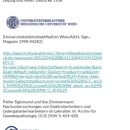
Leipzig und Wien: Deuticke 1936.
[UniversitätsbibliothekMedUni Wien/AKH, Sign.:
Magazin 1998-04282]
http://search.obvsg.at/primo_library/libweb/action/sear
ch.do;jsessionid=20522DA82BBE4211004931955D04
EFC5?
fn=search&ct=search&initialSearch=true&mode=Basic
&tab=default_tab&indx=1&dum=true&srt=rank&vid=
UMW&frbg=&tb=t&vl%28freeText0%29=Peller+Sigis
mund+Geburtstod&scp.scps=scope%3A%28ACC_acc0
5_M900%29%2Cscope%3A%28UMW_aleph_acc%29%
2Cscope%3A%28UMW_O_SFX%29
Peller Sigismund und Ilse Zimmermann:
Nachuntersuchungen von Elektrotechnikern und
Ledergalanteriearbeitern im Lehralter. In: Archiv für
Gewebepathologie. (5/3) 1934. S. 424-428.