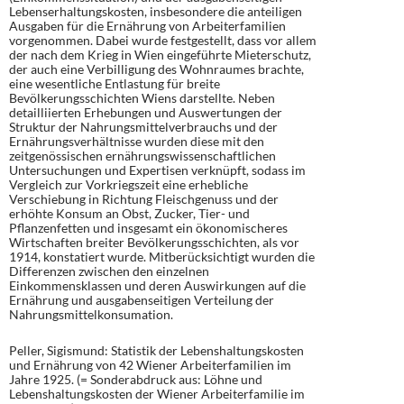
Lebenserhaltungskosten, insbesondere die anteiligen
Ausgaben für die Ernährung von Arbeiterfamilien
vorgenommen. Dabei wurde festgestellt, dass vor allem
der nach dem Krieg in Wien eingeführte Mieterschutz,
der auch eine Verbilligung des Wohnraumes brachte,
eine wesentliche Entlastung für breite
Bevölkerungsschichten Wiens darstellte. Neben
detailliierten Erhebungen und Auswertungen der
Struktur der Nahrungsmittelverbrauchs und der
Ernährungsverhältnisse wurden diese mit den
zeitgenössischen ernährungswissenschaftlichen
Untersuchungen und Expertisen verknüpft, sodass im
Vergleich zur Vorkriegszeit eine erhebliche
Verschiebung in Richtung Fleischgenuss und der
erhöhte Konsum an Obst, Zucker, Tier- und
Pflanzenfetten und insgesamt ein ökonomischeres
Wirtschaften breiter Bevölkerungsschichten, als vor
1914, konstatiert wurde. Mitberücksichtigt wurden die
Differenzen zwischen den einzelnen
Einkommensklassen und deren Auswirkungen auf die
Ernährung und ausgabenseitigen Verteilung der
Nahrungsmittelkonsumation.
Peller, Sigismund: Statistik der Lebenshaltungskosten
und Ernährung von 42 Wiener Arbeiterfamilien im
Jahre 1925. (= Sonderabdruck aus: Löhne und
Lebenshaltungskosten der Wiener Arbeiterfamilie im