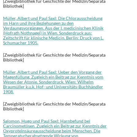
[Zweigbibliothek für Geschichte der Medizin/Separata
Bibliothek]
Müller, Albert und Paul Saxl: Die Chlorausscheidung
im Harn und ihre Beziehungen zu den
Verdaungsvorgängen. Aus der I. medicinischen Klinik
(Hofrath Nothnagel) in Wien. Sonderdruck aus:
Zeitschrift für klinische Medicin. Berlin: Druck von L.
Schumacher 1905.
[Zweigbibliothek für Geschichte der Medizin/Separata
Bibliothek]
Müller, Albert und Paul Saxl: Ueber den Vorgang der
Magenfüllung. Zugleich ein Beitrag zur Kenntnis vom
Wesen der Atonie. Sonderdruck. Wien: Wilhelm
Braumüller k.u.k. Hof- und Universitäts-Buchhändler
1908.
[Zweigbibliothek für Geschichte der Medizin/Separata
Bibliothek]
Salomon, Hugo und Paul Saxl: Harnbefund bei
Carcinometösen. Zugleich ein Beitrag zur Kenntnis der
Oxyproteinsäureausscheidung beim Menschen. Die
Temperaturherabsetzende Wirkung von