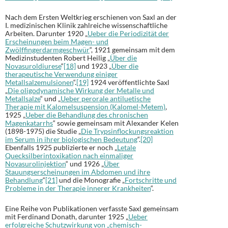
Nach dem Ersten Weltkrieg erschienen von Saxl an der
I. medizinischen Klinik zahlreiche wissenschaftliche
Arbeiten. Darunter 1920 „
Ueber die Periodizität der
Erscheinungen beim Magen- und
Zwölffingerdarmgeschwür
“, 1921 gemeinsam mit dem
Medizinstudenten Robert Heilig „
Über die
Novasuroldiurese
“
[18]
und 1923 „
Über die
therapeutische Verwendung einiger
Metallsalzemulsionen
“.
[19]
1924 veröffentlichte Saxl
„
Die oligodynamische Wirkung der Metalle und
Metallsalze
“ und „
Ueber perorale antiluetische
Therapie mit Kalomelsuspension (Kalomel-Metem)
,
1925 „
Ueber die Behandlung des chronischen
Magenkatarrhs
“ sowie gemeinsam mit Alexander Kelen
(1898-1975) die Studie „
Die Trypsinflockungsreaktion
im Serum in ihrer biologischen Bedeutung
“.
[20]
Ebenfalls 1925 publizierte er noch „
Letale
Quecksilberintoxikation nach einmaliger
Novasurolinjektion
“ und 1926 „
Über
Stauungserscheinungen im Abdomen und ihre
Behandlung
“
[21]
und die Monografie „
Fortschritte und
Probleme in der Therapie innerer Krankheiten
“.
Eine Reihe von Publikationen verfasste Saxl gemeinsam
mit Ferdinand Donath, darunter 1925 „
Ueber
erfolgreiche Schutzwirkung von „chemisch-