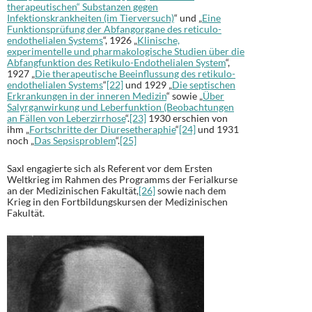
therapeutischen“ Substanzen gegen
Infektionskrankheiten (im Tierversuch)
“ und „
Eine
Funktionsprüfung der Abfangorgane des reticulo-
endothelialen Systems
“, 1926 „
Klinische,
experimentelle und pharmakologische Studien über die
Abfangfunktion des Retikulo-Endothelialen System
“,
1927 „
Die therapeutische Beeinflussung des retikulo-
endothelialen Systems
“
[22]
und 1929 „
Die septischen
Erkrankungen in der inneren Medizin
“ sowie „
Über
Salyrganwirkung und Leberfunktion (Beobachtungen
an Fällen von Leberzirrhose
“.
[23]
1930 erschien von
ihm „
Fortschritte der Diuresetheraphie
“
[24]
und 1931
noch „
Das Sepsisproblem
“.
[25]
Saxl engagierte sich als Referent vor dem Ersten
Weltkrieg im Rahmen des Programms der Ferialkurse
an der Medizinischen Fakultät,
[26]
sowie nach dem
Krieg in den Fortbildungskursen der Medizinischen
Fakultät.