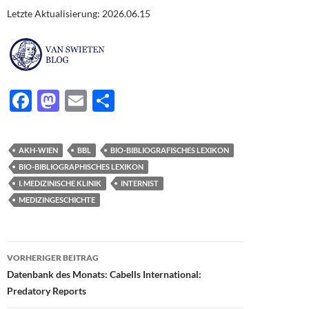
Letzte Aktualisierung: 2026.06.15
F
M
E
T
ac
as
m
ei
e
to
ail
le
AKH-WIEN
BBL
BIO-BIBLIOGRAFISCHES LEXIKON
b
d
n
BIO-BIBLIOGRAPHISCHES LEXIKON
o
o
I. MEDIZINISCHE KLINIK
INTERNIST
MEDIZINGESCHICHTE
o
n
k
Beitragsnavigation
VORHERIGER BEITRAG
Datenbank des Monats: Cabells International:
Predatory Reports