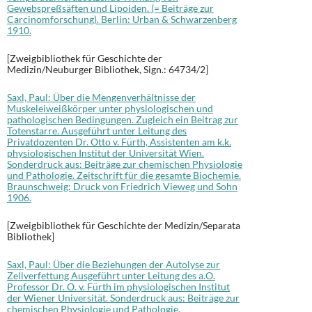
Gewebspreßsäften und Lipoiden. (= Beiträge zur
Carcinomforschung). Berlin: Urban & Schwarzenberg
1910.
[Zweigbibliothek für Geschichte der
Medizin/Neuburger Bibliothek, Sign.: 64734/2]
Saxl, Paul: Über die Mengenverhältnisse der
Muskeleiweißkörper unter physiologischen und
pathologischen Bedingungen. Zugleich ein Beitrag zur
Totenstarre. Ausgeführt unter Leitung des
Privatdozenten Dr. Otto v. Fürth, Assistenten am k.k.
physiologischen Institut der Universität Wien.
Sonderdruck aus: Beiträge zur chemischen Physiologie
und Pathologie. Zeitschrift für die gesamte Biochemie.
Braunschweig: Druck von Friedrich Vieweg und Sohn
1906.
[Zweigbibliothek für Geschichte der Medizin/Separata
Bibliothek]
Saxl, Paul: Über die Beziehungen der Autolyse zur
Zellverfettung Ausgeführt unter Leitung des a.O.
Professor Dr. O. v. Fürth im physiologischen Institut
der Wiener Universität. Sonderdruck aus: Beiträge zur
chemischen Physiologie und Pathologie.