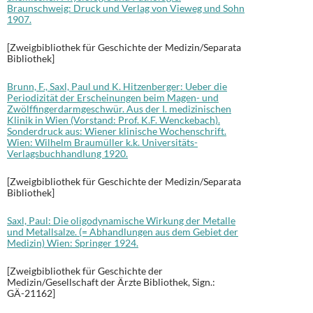
Braunschweig: Druck und Verlag von Vieweg und Sohn
1907.
[Zweigbibliothek für Geschichte der Medizin/Separata
Bibliothek]
Brunn, F., Saxl, Paul und K. Hitzenberger: Ueber die
Periodizität der Erscheinungen beim Magen- und
Zwölffingerdarmgeschwür. Aus der I. medizinischen
Klinik in Wien (Vorstand: Prof. K.F. Wenckebach).
Sonderdruck aus: Wiener klinische Wochenschrift.
Wien: Wilhelm Braumüller k.k. Universitäts-
Verlagsbuchhandlung 1920.
[Zweigbibliothek für Geschichte der Medizin/Separata
Bibliothek]
Saxl, Paul: Die oligodynamische Wirkung der Metalle
und Metallsalze. (= Abhandlungen aus dem Gebiet der
Medizin) Wien: Springer 1924.
[Zweigbibliothek für Geschichte der
Medizin/Gesellschaft der Ärzte Bibliothek, Sign.:
GÄ-21162]