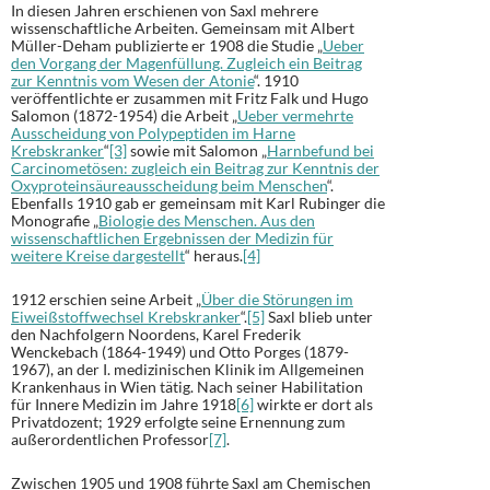
In diesen Jahren erschienen von Saxl mehrere
wissenschaftliche Arbeiten. Gemeinsam mit Albert
Müller-Deham publizierte er 1908 die Studie „
Ueber
den Vorgang der Magenfüllung. Zugleich ein Beitrag
zur Kenntnis vom Wesen der Atonie
“. 1910
veröffentlichte er zusammen mit Fritz Falk und Hugo
Salomon (1872-1954) die Arbeit „
Ueber vermehrte
Ausscheidung von Polypeptiden im Harne
Krebskranker
“
[3]
sowie mit Salomon „
Harnbefund bei
Carcinometösen: zugleich ein Beitrag zur Kenntnis der
Oxyproteinsäureausscheidung beim Menschen
“.
Ebenfalls 1910 gab er gemeinsam mit Karl Rubinger die
Monografie „
Biologie des Menschen. Aus den
wissenschaftlichen Ergebnissen der Medizin für
weitere Kreise dargestellt
“ heraus.
[4]
1912 erschien seine Arbeit „
Über die Störungen im
Eiweißstoffwechsel Krebskranker
“.
[5]
Saxl blieb unter
den Nachfolgern Noordens, Karel Frederik
Wenckebach (1864-1949) und Otto Porges (1879-
1967), an der I. medizinischen Klinik im Allgemeinen
Krankenhaus in Wien tätig. Nach seiner Habilitation
für Innere Medizin im Jahre 1918
[6]
wirkte er dort als
Privatdozent; 1929 erfolgte seine Ernennung zum
außerordentlichen Professor
[7]
.
Zwischen 1905 und 1908 führte Saxl am Chemischen