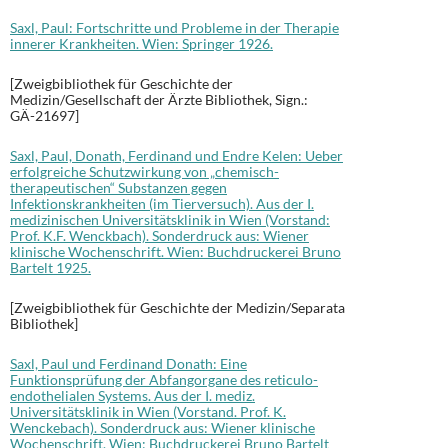
Saxl, Paul: Fortschritte und Probleme in der Therapie
innerer Krankheiten. Wien: Springer 1926.
[Zweigbibliothek für Geschichte der
Medizin/Gesellschaft der Ärzte Bibliothek, Sign.:
GÄ-21697]
Saxl, Paul, Donath, Ferdinand und Endre Kelen: Ueber
erfolgreiche Schutzwirkung von „chemisch-
therapeutischen“ Substanzen gegen
Infektionskrankheiten (im Tierversuch). Aus der I.
medizinischen Universitätsklinik in Wien (Vorstand:
Prof. K.F. Wenckbach). Sonderdruck aus: Wiener
klinische Wochenschrift. Wien: Buchdruckerei Bruno
Bartelt 1925.
[Zweigbibliothek für Geschichte der Medizin/Separata
Bibliothek]
Saxl, Paul und Ferdinand Donath: Eine
Funktionsprüfung der Abfangorgane des reticulo-
endothelialen Systems. Aus der I. mediz.
Universitätsklinik in Wien (Vorstand. Prof. K.
Wenckebach). Sonderdruck aus: Wiener klinische
Wochenschrift. Wien: Buchdruckerei Bruno Bartelt