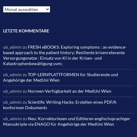
Archiv
LETZTE KOMMENTARE
ub_admin
zu
FRESH eBOOKS: Exploring symptoms : an evidence-
based approach to the patient history; Resiliente krisenrelevante
Versorgungsnetze : Einsatz von KI in der Krisen- und
Katastrophenbewältigung uvm;
ub_admin
zu
TOP-LERNPLATTFORMEN für Studierende und
Angehörige der MedUni Wien
ub_admin
zu
Normen-Verfügbarkeit an der MedUni Wien
ub_admin
zu
Scientific Writing Hacks: Erstellen eines PDF/A
konformen Dokuments
ub_admin
zu
Neu: Korrekturlesen und Editieren englischsprachiger
Manuskripte via ENAGO für Angehörige der MedUni Wien