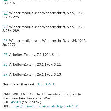
597-402.
[24]
Wiener medizinische Wochenschrift, Nr. 9, 1930,
S. 293-295.
[25]
Wiener medizinische Wochenschrift, Nr. 9, 1931,
S. 286-289.
[26]
Wiener medizinische Wochenschrift, Nr. 34, 1912,
Sp. 2279.
[27]
Arbeiter-Zeitung, 7.2.1904, S. 11.
[28]
Arbeiter-Zeitung, 20.1.1907, S. 11.
[29]
Arbeiter-Zeitung, 26.1.1908, S. 13.
Normdaten
(Person)
: :
BBL
;
GND
:
VAN SWIETEN BLOG der Universitätsbibliothek der
Medizinischen Universität Wien
BBL:
49501
(15.06.2026)
URL:
https://ub.meduniwien.ac.at/blog/?p=49501