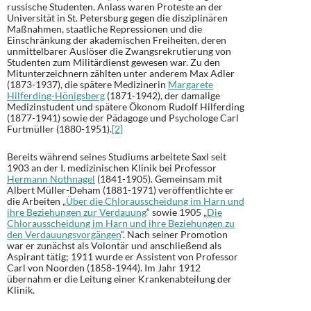
russische Studenten. Anlass waren Proteste an der
Universität in St. Petersburg gegen die disziplinären
Maßnahmen, staatliche Repressionen und die
Einschränkung der akademischen Freiheiten, deren
unmittelbarer Auslöser die Zwangsrekrutierung von
Studenten zum Militärdienst gewesen war. Zu den
Mitunterzeichnern zählten unter anderem Max Adler
(1873-1937), die spätere Medizinerin
Margarete
Hilferding-Hönigsberg
(1871-1942), der damalige
Medizinstudent und spätere Ökonom Rudolf Hilferding
(1877-1941) sowie der Pädagoge und Psychologe Carl
Furtmüller (1880-1951).
[2]
Bereits während seines Studiums arbeitete Saxl seit
1903 an der I. medizinischen Klinik bei Professor
Hermann Nothnagel
(1841-1905). Gemeinsam mit
Albert Müller-Deham (1881-1971) veröffentlichte er
die Arbeiten „
Über die Chlorausscheidung im Harn und
ihre Beziehungen zur Verdauung
“ sowie 1905 „
Die
Chlorausscheidung im Harn und ihre Beziehungen zu
den Verdauungsvorgängen
“. Nach seiner Promotion
war er zunächst als Volontär und anschließend als
Aspirant tätig; 1911 wurde er Assistent von Professor
Carl von Noorden (1858-1944). Im Jahr 1912
übernahm er die Leitung einer Krankenabteilung der
Klinik.