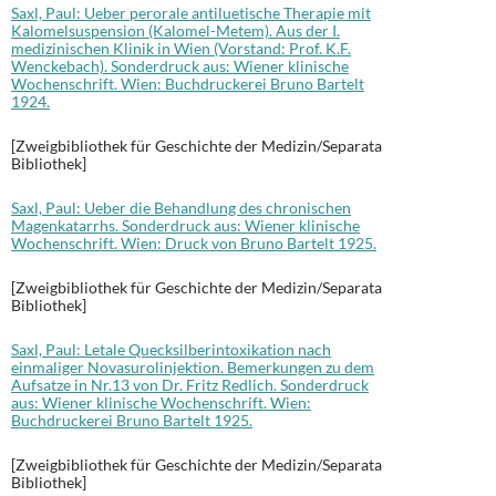
Saxl, Paul: Ueber perorale antiluetische Therapie mit
Kalomelsuspension (Kalomel-Metem). Aus der I.
medizinischen Klinik in Wien (Vorstand: Prof. K.F.
Wenckebach). Sonderdruck aus: Wiener klinische
Wochenschrift. Wien: Buchdruckerei Bruno Bartelt
1924.
[Zweigbibliothek für Geschichte der Medizin/Separata
Bibliothek]
Saxl, Paul: Ueber die Behandlung des chronischen
Magenkatarrhs. Sonderdruck aus: Wiener klinische
Wochenschrift. Wien: Druck von Bruno Bartelt 1925.
[Zweigbibliothek für Geschichte der Medizin/Separata
Bibliothek]
Saxl, Paul: Letale Quecksilberintoxikation nach
einmaliger Novasurolinjektion. Bemerkungen zu dem
Aufsatze in Nr.13 von Dr. Fritz Redlich. Sonderdruck
aus: Wiener klinische Wochenschrift. Wien:
Buchdruckerei Bruno Bartelt 1925.
[Zweigbibliothek für Geschichte der Medizin/Separata
Bibliothek]