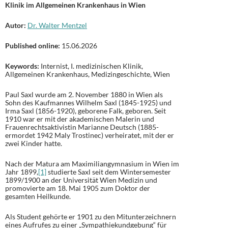
Klinik im Allgemeinen Krankenhaus in Wien
Autor:
Dr. Walter Mentzel
Published online:
15.06.2026
Keywords:
Internist, I. medizinischen Klinik,
Allgemeinen Krankenhaus, Medizingeschichte, Wien
Paul Saxl wurde am 2. November 1880 in Wien als
Sohn des Kaufmannes Wilhelm Saxl (1845-1925) und
Irma Saxl (1856-1920), geborene Falk, geboren. Seit
1910 war er mit der akademischen Malerin und
Frauenrechtsaktivistin Marianne Deutsch (1885-
ermordet 1942 Maly Trostinec) verheiratet, mit der er
zwei Kinder hatte.
Nach der Matura am Maximiliangymnasium in Wien im
Jahr 1899,
[1]
studierte Saxl seit dem Wintersemester
1899/1900 an der Universität Wien Medizin und
promovierte am 18. Mai 1905 zum Doktor der
gesamten Heilkunde.
Als Student gehörte er 1901 zu den Mitunterzeichnern
eines Aufrufes zu einer „Sympathiekundgebung“ für