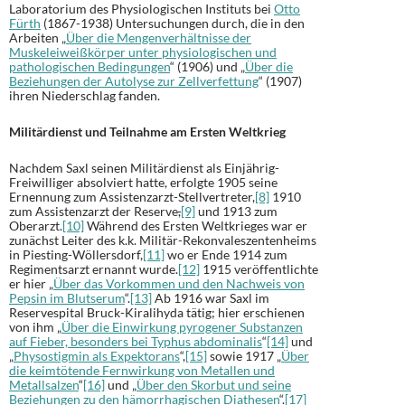
Laboratorium des Physiologischen Instituts bei
Otto
Fürth
(1867-1938) Untersuchungen durch, die in den
Arbeiten „
Über die Mengenverhältnisse der
Muskeleiweißkörper unter physiologischen und
pathologischen Bedingungen
“ (1906) und „
Über die
Beziehungen der Autolyse zur Zellverfettung
“ (1907)
ihren Niederschlag fanden.
Militärdienst und Teilnahme am Ersten Weltkrieg
Nachdem Saxl seinen Militärdienst als Einjährig-
Freiwilliger absolviert hatte, erfolgte 1905 seine
Ernennung zum Assistenzarzt-Stellvertreter,
[8]
1910
zum Assistenzarzt der Reserve
,
[9]
und 1913 zum
Oberarzt.
[10]
Während des Ersten Weltkrieges war er
zunächst Leiter des k.k. Militär-Rekonvaleszentenheims
in Piesting-Wöllersdorf,
[11]
wo er Ende 1914 zum
Regimentsarzt ernannt wurde.
[12]
1915 veröffentlichte
er hier „
Über das Vorkommen und den Nachweis von
Pepsin im Blutserum
“.
[13]
Ab 1916 war Saxl im
Reservespital Bruck-Kiralihyda tätig; hier erschienen
von ihm „
Über die Einwirkung pyrogener Substanzen
auf Fieber, besonders bei Typhus abdominalis
“
[14]
und
„
Physostigmin als Expektorans
“,
[15]
sowie 1917 „
Über
die keimtötende Fernwirkung von Metallen und
Metallsalzen
“
[16]
und „
Über den Skorbut und seine
Beziehungen zu den hämorrhagischen Diathesen
“.
[17]