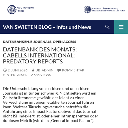
Suchen
VAN SWIETEN BLOG – Infos und News
ZUM
INHALT
PRIMÄ
SPRINGEN
MENÜ
DATENBANKEN
,
E-JOURNALS
,
OPEN ACCESS
DATENBANK DES MONATS:
CABELLS INTERNATIONAL:
PREDATORY REPORTS
2. JUNI 2026
UB_ADMIN
KOMMENTAR
HINTERLASSEN
2.685 VIEWS
Die Unterscheidung von seriösen und unseriösen
Journals ist mitunter schwierig. Nicht selten wird ein
Zeitschriftenname gewählt, der leicht zu einer
Verwechslung mit einem etablierten Journal führen
kann. Weitere Täuschungsversuche betreffen die
Anführung eines Impact Factors, obwohl das Journal
nicht ISI-indexiert ist, oder einer intransparenten oder
dubiosen Metrik (wie dem „General Impact Factor“).