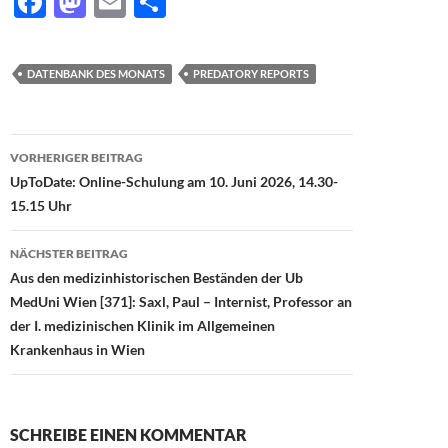
F
M
E
T
ac
as
m
ei
e
to
ail
le
DATENBANK DES MONATS
PREDATORY REPORTS
b
d
n
o
o
Beitragsnavigation
o
n
VORHERIGER BEITRAG
UpToDate: Online-Schulung am 10. Juni 2026, 14.30-
k
15.15 Uhr
NÄCHSTER BEITRAG
Aus den medizinhistorischen Beständen der Ub
MedUni Wien [371]: Saxl, Paul – Internist, Professor an
der I. medizinischen Klinik im Allgemeinen
Krankenhaus in Wien
SCHREIBE EINEN KOMMENTAR