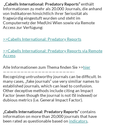
„Cabells International: Predatory Reports“
enthält
Informationen zu mehr als 20.000 Journals, die anhand
von Indikatoren hinsichtlich ihrer Seriosität als
fragwürdig eingestuft wurden und steht im
Computernetz der MedUni Wien sowie via Remote
Access zur Verfügung:
>>Cabells International: Predatory Reports
>>Cabells International: Predatory Reports via Remote
Access
Alle Informationen zum Thema finden Sie >>
hier
————————————————————-
Recognizing untrustworthy journals can be difficult. In
many cases, „fake journals“ use very similiar names to
established journals, which can lead to confusion.
Other deceptive methods include citing an Impact
Factor (even though the journal is not ISI indexed) or
dubious metrics (i.e. General Impact Factor).
„Cabells International: Predatory Reports“
contains
information on more than 20,000 journals that have
been rated as questionable based on
indicators
.