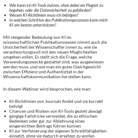
Wie kann ich KI-Tools nutzen, ohne dabei ein Plagiat zu
begehen, oder die Datensicherheit zu gefährden?
Wessen KI-Richtlinien muss ich befolgen?
In welchen Schritten des Publikationsprozesses kann mich
KI am besten unterstützen?​
Mit steigender Bedeutung von KI im
wissenschaftlichen Publikationswesen nimmt auch die
Unsicherheit bei Wissenschafter:innen zu, wie sie
verantwortungsvoll mit den neuen Möglichkeiten
umgehen sollen. Es stellt sich die Frage, welche
Verwendungszwecke gestattet sind, was ausgewiesen
werden muss, und wie man ein gutes Gleichgewicht
zwischen Effizienz und Authentizität in der
Wissenschaftskommunikation herstellen kann.
In diesem Webinar wird besprochen, wie man:
KI-Richtlinien von Journals findet und sie korrekt
befolgt
Chancen und Risiken von KI-Tools gezielt abwägt
gängige Fallstricke vermeidet, die zu ethischen
Bedenken oder gar zur Ablehnung eines
eingereichten Beitrags führen können
KI zur Verfeinerung der eigenen Schreibfähigkeiten
einsetzt, ohne sie dadurch ersetzen zu wollen