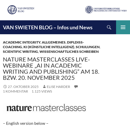
Suchen
VAN SWIETEN BLOG – Infos und News
ZUM
INHALT
PRIMÄ
SPRINGEN
MENÜ
ACADEMIC INTEGRITY
,
ALLGEMEINES
,
DIPLDISS-
COACHING
,
KI (KÜNSTLICHE INTELLIGENZ)
,
SCHULUNGEN
,
SCIENTIFIC WRITING
,
WISSENSCHAFTLICHES SCHREIBEN
NATURE MASTERCLASSES LIVE-
WEBINARE „AI IN ACADEMIC
WRITING AND PUBLISHING“ AM 18.
BZW. 20. NOVEMBER 2025
27. OKTOBER 2025
ELISE HARDER
1 KOMMENTAR
1.125 VIEWS
– English version below –