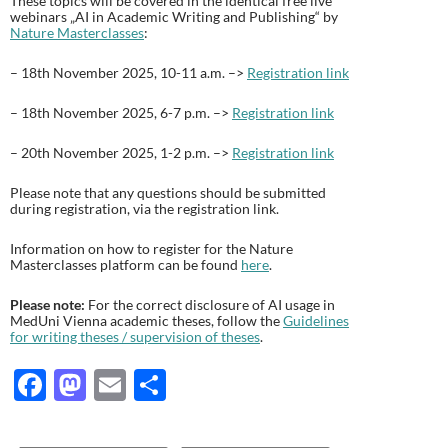
These topics will be covered in the identical free live
webinars „AI in Academic Writing and Publishing“ by
Nature Masterclasses
:
– 18th November 2025, 10-11 a.m. –>
Registration link
– 18th November 2025, 6-7 p.m. –>
Registration link
– 20th November 2025, 1-2 p.m. –>
Registration link
Please note that any questions should be submitted
during registration, via the registration link.
Information on how to register for the Nature
Masterclasses platform can be found
here
.
Please note:
For the correct disclosure of AI usage in
MedUni Vienna academic theses, follow the
Guidelines
for writing theses / supervision of theses
.
F
M
E
T
ac
as
m
ei