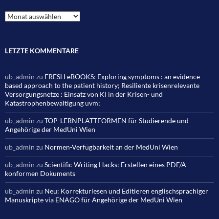
Archiv
LETZTE KOMMENTARE
ub_admin
zu
FRESH eBOOKS: Exploring symptoms : an evidence-
based approach to the patient history; Resiliente krisenrelevante
Versorgungsnetze : Einsatz von KI in der Krisen- und
Katastrophenbewältigung uvm;
ub_admin
zu
TOP-LERNPLATTFORMEN für Studierende und
Angehörige der MedUni Wien
ub_admin
zu
Normen-Verfügbarkeit an der MedUni Wien
ub_admin
zu
Scientific Writing Hacks: Erstellen eines PDF/A
konformen Dokuments
ub_admin
zu
Neu: Korrekturlesen und Editieren englischsprachiger
Manuskripte via ENAGO für Angehörige der MedUni Wien