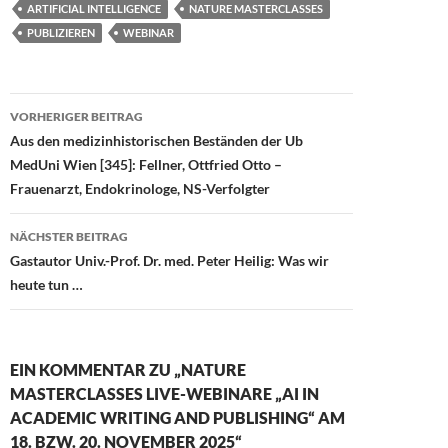
e
to
ail
le
ARTIFICIAL INTELLIGENCE
NATURE MASTERCLASSES
b
d
n
PUBLIZIEREN
WEBINAR
o
o
o
n
Beitragsnavigation
VORHERIGER BEITRAG
k
Aus den medizinhistorischen Beständen der Ub
MedUni Wien [345]: Fellner, Ottfried Otto –
Frauenarzt, Endokrinologe, NS-Verfolgter
NÄCHSTER BEITRAG
Gastautor Univ.-Prof. Dr. med. Peter Heilig: Was wir
heute tun …
EIN KOMMENTAR ZU „NATURE
MASTERCLASSES LIVE-WEBINARE „AI IN
ACADEMIC WRITING AND PUBLISHING“ AM
18. BZW. 20. NOVEMBER 2025“