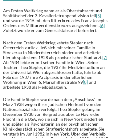
Am Ersten Weltkrieg nahm er als Oberstabsarzt und
Sanitätschef der 3. Kavallerietruppendivision teil
[5]
und wurde 1915 mit den Ritterkreuz des Franz Josephs
Ordens des Militärverdienstkreuzes ausgezeichnet.
[6]
Zuletzt wurde er zum Generalstabsarzt befördert.
Nach dem Ersten Weltkrieg kehrte Stepler nach
Österreich zurück, ließ sich mit seiner Familie in
Stockerau in Niederösterreich nieder und arbeitete
hier ab spätestens 1928 als provisorischer Stadtarzt.
[7]
Ab 1934 lebte er mit seiner Familie in Wien. Seine
Tochter Thea Stepler, die 1937 ihr Medizinstudium an
der Universität Wien abgeschlossen hatte, führte ab
Februar 1937 ihre Arztpraxis in der elterlichen
Wohnung in Wien 6, Mariahilferstraße 99
[8]
und
arbeitete 1938 als Heilpädagogin.
Die Familie Stepler wurde nach dem „Anschluss“ im
März 1938 wegen ihrer jüdischen Herkunft von den
Nationalsozialisten verfolgt. Thea Stepler gelang im
Dezember 1938 von Belgrad aus über Le Havre die
Flucht in die USA, wo sie sich in New York niederließ
und später als Psychiaterin an der psychiatrischen
Klinik des städtischen Strafgerichtshofs arbeitete. Sie
verstarb im Juni 1982 in New York. Über den Verbleib