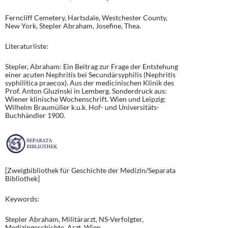
Ferncliff Cemetery, Hartsdale, Westchester County,
New York, Stepler Abraham, Josefine, Thea.
Literaturliste:
Stepler, Abraham: Ein Beitrag zur Frage der Entstehung
einer acuten Nephritis bei Secundärsyphilis (Nephritis
syphilitica praecox). Aus der medicinischen Klinik des
Prof. Anton Gluzinski in Lemberg. Sonderdruck aus:
Wiener klinische Wochenschrift. Wien und Leipzig:
Wilhelm Braumüller k.u.k. Hof- und Universitäts-
Buchhändler 1900.
[Zweigbibliothek für Geschichte der Medizin/Separata
Bibliothek]
Keywords:
Stepler Abraham, Militärarzt, NS-Verfolgter,
Medizingeschichte, Arzt, Wien