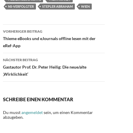
o
n
NS-VERFOLGTER
STEPLER ABRAHAM
WIEN
k
Beitragsnavigation
VORHERIGER BEITRAG
Thieme eBooks und eJournals offline lesen mit der
eRef-App
NÄCHSTER BEITRAG
Gastautor Prof. Dr. Peter Heilig: Die neue/alte
‚Wirklichkeit‘
SCHREIBE EINEN KOMMENTAR
Du musst
angemeldet
sein, um einen Kommentar
abzugeben.