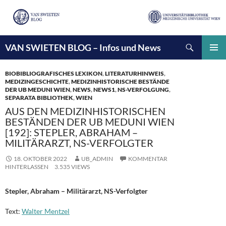
Suchen
VAN SWIETEN BLOG – Infos und News
ZUM
INHALT
PRIMÄ
SPRINGEN
MENÜ
BIOBIBLIOGRAFISCHES LEXIKON
,
LITERATURHINWEIS
,
MEDIZINGESCHICHTE
,
MEDIZINHISTORISCHE BESTÄNDE
DER UB MEDUNI WIEN
,
NEWS
,
NEWS1
,
NS-VERFOLGUNG
,
SEPARATA BIBLIOTHEK
,
WIEN
AUS DEN MEDIZINHISTORISCHEN
BESTÄNDEN DER UB MEDUNI WIEN
[192]: STEPLER, ABRAHAM –
MILITÄRARZT, NS-VERFOLGTER
18. OKTOBER 2022
UB_ADMIN
KOMMENTAR
HINTERLASSEN
3.535 VIEWS
Stepler, Abraham – Militärarzt, NS-Verfolgter
Text:
Walter Mentzel