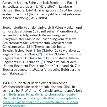
Abraham Stepler, Sohn von Isak Stepler und Rachel
Schweitzer, wurde am 8. März 1867 in Lemberg in
Galizien (heute: Lviv/Ukraine) geboren. 1904 heiratete
er die in Tarnopol (heute: Tarnopil/Ukraine) geborene
Josefine Reisberg (*31.7.1885)
Stepler studierte an der Universität Wien Medizin und
schloss das Studium 1893 mit seiner Promotion ab. Im
selben Jahr erfolgte durch Verordnung des
Kriegsministeriums seine Ernennung vom Reserve-
Assistenzarzt-Stellvertreter zum Oberarzt beim
Garnisonsspital 13 in Theresienstadt heute:
Terezín/Tschechien),
[1]
im Oktober 1895 wurde er zum
Regimentsarzt 2. Klasse,
[2]
und im Oktober 1898 zum
Regimentsarzt 1. Klasse beim Divisionsfeldartillerie-
Regiment Nr. 15 ernannt.
[3]
Danach wurde er dem
Ulanen-Regiment Erzherzog Franz Ferdinand Nr. 7 in
Stockerau zugeteilt, 1911 erfolgte seine Beförderung
zum Stabsarzt.
[4]
1900 publizierte er in der Wiener klinischen
Wochenschrift die an der medizinischen Klinik in
Lemberg bei Prof. Anton Gluzinski entstandene Arbeit
„
Ein Beitrag zur Frage der Entstehung einer acuten
Nephritis bei Secundärsyphilis (Nephritis syphilitica
praecox)“ als Sonderdruck in der Wiener klinischen
Wochenschrift.