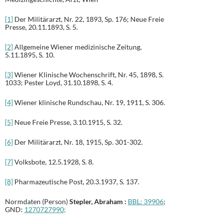
[1]
Der Militärarzt, Nr. 22, 1893, Sp. 176; Neue Freie
Presse, 20.11.1893, S. 5.
[2]
Allgemeine Wiener medizinische Zeitung,
5.11.1895, S. 10.
[3]
Wiener Klinische Wochenschrift, Nr. 45, 1898, S.
1033; Pester Loyd, 31.10.1898, S. 4.
[4]
Wiener klinische Rundschau, Nr. 19, 1911, S. 306.
[5]
Neue Freie Presse, 3.10.1915, S. 32.
[6]
Der Militärarzt, Nr. 18, 1915, Sp. 301-302.
[7]
Volksbote, 12.5.1928, S. 8.
[8]
Pharmazeutische Post, 20.3.1937, S. 137.
Normdaten (Person)
Stepler, Abraham
:
BBL: 39906
;
GND:
1270727990;