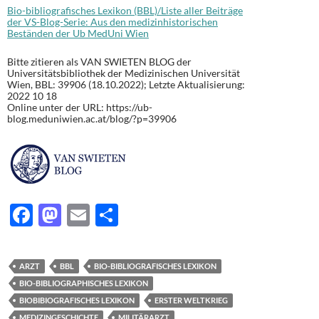
Bio-bibliografisches Lexikon (BBL)/Liste aller Beiträge
der VS-Blog-Serie: Aus den medizinhistorischen
Beständen der Ub MedUni Wien
Bitte zitieren als VAN SWIETEN BLOG der
Universitätsbibliothek der Medizinischen Universität
Wien, BBL: 39906 (18.10.2022); Letzte Aktualisierung:
2022 10 18
Online unter der URL: https://ub-
blog.meduniwien.ac.at/blog/?p=39906
F
M
E
T
ac
as
m
ei
e
to
ail
le
ARZT
BBL
BIO-BIBLIOGRAFISCHES LEXIKON
b
d
n
BIO-BIBLIOGRAPHISCHES LEXIKON
o
o
BIOBIBIOGRAFISCHES LEXIKON
ERSTER WELTKRIEG
MEDIZINGESCHICHTE
MILITÄRARZT