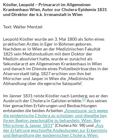
Köstler, Leopold – Primararzt im Allgemeinen
Krankenhaus Wien, Autor zur Cholera-Epidemie 1831
und Direktor der k.k. Irrenanstalt in Wien
Text: Walter Mentzel
Leopold Köstler wurde am 3. Mai 1800 als Sohn eines
praktischen Arztes in Eger in Böhmen geboren.
Nachdem er in Wien an der Medizinischen Fakultät
1825 sein Medizinstudium mit dem Doktor der
Medizin absolviert hatte, wurde er zunächst als
Sekundararzt am Allgemeinen Krankenhaus in Wien
und danach im Dienste eines Polizeibezirksarztes in der
Alservorstadt tätig. 1827 erschien von ihm bei
Mörscher und Jasper in Wien die „Medizinische
Abhandlung über die egersche Salzquelle“.
Im Jänner 1831 reiste Köstler nach Lemberg, wo er den
[1]
Ausbruch der Cholera in Galizien erlebte.
Aus seinen
hier gemachten Erfahrungen und Beobachtungen
entstanden die beiden Arbeiten „
Anweisung, sich gegen
die epidemische Cholera zu schützen, und dieselbe bey
ihrem Beginn zweckmäßig zu behandeln. Wien: Bey
Mörschner & Jasper 1831
“ (Cholera Nr. 98) und „
Aus
der Erfahrung geschöpfte Andeutungen zur Erkenntnis
und Behandlung der epidemischen Cholera. Wien: