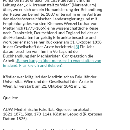
Funktion hatte er auch bis 1839 die Aufsicht und
Leitung der „k. k. Irrenanstalt zu Wien“ (Narrenturm)
über, wo er sich um ein Humanisierung der Behandlung
der Patienten bemühte. 1837 unternahm er im Auftrag
der niederösterreichischen Landesregierung und mit
Empfehlung des Fürsten Klemens Wenzel Lothar von
Metternich (1773-1859) eine wissenschaftliche Reise
nach Frankreich, Deutschland und England bei der er
die Heilanstalten für geistig Erkrankte besuchte und
worüber er nach seiner Rückkehr am 31. Oktober 1838
in der Gesellschaft der Ärzte berichtete.
[3]
Ein Jahr
darauf erschien von ihm im Verlag und der
Buchhandlung der Mechiaristen-Congregation die
Arbeit „
Bemerkungen über mehrere Irrenanstalten von
England, Frankreich und Belgien
“.
Köstler war Mitglied der Medizinischen Fakultät der
Universität Wien und der Gesellschaft der Ärzte in
Wien. Er verstarb am 21. Oktober 1841 in Linz.
Quellen:
AUW, Medizinische Fakultät, Rigorosenprotokoll,
1821-1871, Sign. 170-114a, Köstler Leopold (Rigorosen
Datum 1825).