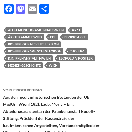
F
M
E
T
ac
as
m
ei
e
to
ail
le
ALLGEMEINES KRANKENHAUS WIEN
ARZT
b
d
n
ÄRZTEKAMMER WIEN
BBL
BEZIRKSARZT
o
o
BIO-BIBLIOGRAFISCHES LEXIKON
BIO-BIBLIOGRAPHISCHES LEXIKON
CHOLERA
o
n
K.K. IRRENANSTALT IN WIEN
LEOPOLD A. KÖSTLER
k
MEDIZINGESCHICHTE
WIEN
Beitragsnavigation
VORHERIGER BEITRAG
Aus den medizinhistorischen Beständen der Ub
MedUni Wien [182]: Laub, Moriz – Em.
Abteilungsassistent an der Krankenanstalt Rudolf-
Stiftung, Präsident der Kassenärzte der
kaufmännischen Angestellten, Vorstandsmitglied der