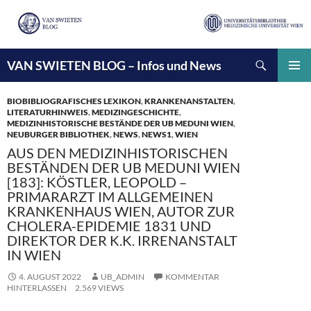
Suchen
VAN SWIETEN BLOG – Infos und News
ZUM
INHALT
PRIMÄ
SPRINGEN
MENÜ
BIOBIBLIOGRAFISCHES LEXIKON
,
KRANKENANSTALTEN
,
LITERATURHINWEIS
,
MEDIZINGESCHICHTE
,
MEDIZINHISTORISCHE BESTÄNDE DER UB MEDUNI WIEN
,
NEUBURGER BIBLIOTHEK
,
NEWS
,
NEWS1
,
WIEN
AUS DEN MEDIZINHISTORISCHEN
BESTÄNDEN DER UB MEDUNI WIEN
[183]: KÖSTLER, LEOPOLD –
PRIMARARZT IM ALLGEMEINEN
KRANKENHAUS WIEN, AUTOR ZUR
CHOLERA-EPIDEMIE 1831 UND
DIREKTOR DER K.K. IRRENANSTALT
IN WIEN
4. AUGUST 2022
UB_ADMIN
KOMMENTAR
HINTERLASSEN
2.569 VIEWS