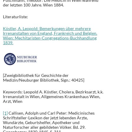
Puschmann, Theodor: Die Medicin in Wien während
der letzten 100 Jahre. Wien 1884.
Literaturliste:
Köstler, A. Leopold: Bemerkungen über mehrere
Irrenanstalten von England, Frankreich und Belgien.
Wien: Mechitaristen-Congregations-Buchhandlung
1839.
[Zweigbibliothek für Geschichte der
Medizin/Neuburger Bibliothek, Sign.: 40425]
Keywords: Leopold A. Köstler, Cholera, Bezirksarzt, k.k.
Irrenanstalt in Wien, Allgemeines Krankenhaus Wien,
Arzt, Wien
[1]
Callisen, Adolph und Carl Peter: Medicinisches
Schriftsteller-Lexikon der jetzt lebenden Ärzte,
Wundärzte, Geburtshelfer, Apotheker und
Naturforscher aller gebildeten Völker. Bd. 29.
Copenhagen: 1830-1845. S. 311.