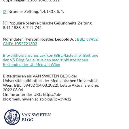
[2]
Brünner Zeitung. 1.4.1837. S. 1.
[3]
Populäre österreichische Gesundheits-Zeitung.
8.11.1838. S. 741-742.
Normdaten (Person)
Köstler, Leopold A. :
BBL: 39432;
GND:
1052721303
Bio-bibliografisches Lexikon (BBL)/Liste aller Beiträge
der VS-Blog-Serie: Aus den medizinhistorischen
Beständen der Ub MedUni Wien
Bitte zitieren als VAN SWIETEN BLOG der
Universitätsbibliothek der Medizinischen Universität
Wien, BBL: 39432 (04.08.2022); Letzte Aktualisierung:
2022 08 04
Online unter der URL: https://ub-
blog.meduniwien.ac.at/blog/?p=39432