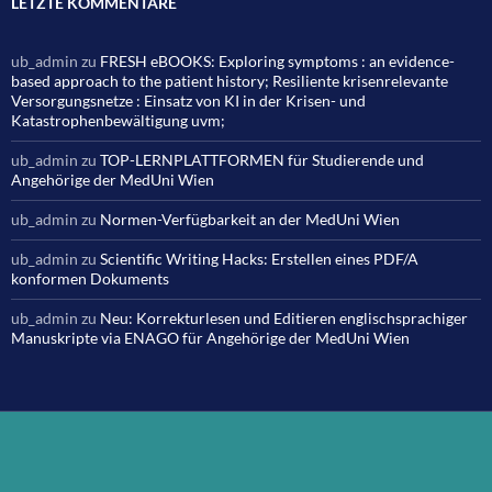
LETZTE KOMMENTARE
ub_admin
zu
FRESH eBOOKS: Exploring symptoms : an evidence-
based approach to the patient history; Resiliente krisenrelevante
Versorgungsnetze : Einsatz von KI in der Krisen- und
Katastrophenbewältigung uvm;
ub_admin
zu
TOP-LERNPLATTFORMEN für Studierende und
Angehörige der MedUni Wien
ub_admin
zu
Normen-Verfügbarkeit an der MedUni Wien
ub_admin
zu
Scientific Writing Hacks: Erstellen eines PDF/A
konformen Dokuments
ub_admin
zu
Neu: Korrekturlesen und Editieren englischsprachiger
Manuskripte via ENAGO für Angehörige der MedUni Wien