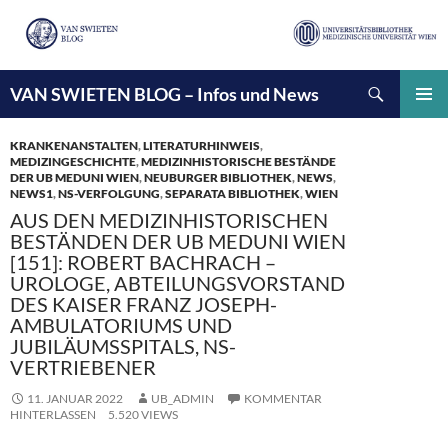
Suchen
VAN SWIETEN BLOG – Infos und News
ZUM
INHALT
PRIMÄ
SPRINGEN
MENÜ
KRANKENANSTALTEN
,
LITERATURHINWEIS
,
MEDIZINGESCHICHTE
,
MEDIZINHISTORISCHE BESTÄNDE
DER UB MEDUNI WIEN
,
NEUBURGER BIBLIOTHEK
,
NEWS
,
NEWS1
,
NS-VERFOLGUNG
,
SEPARATA BIBLIOTHEK
,
WIEN
AUS DEN MEDIZINHISTORISCHEN
BESTÄNDEN DER UB MEDUNI WIEN
[151]: ROBERT BACHRACH –
UROLOGE, ABTEILUNGSVORSTAND
DES KAISER FRANZ JOSEPH-
AMBULATORIUMS UND
JUBILÄUMSSPITALS, NS-
VERTRIEBENER
11. JANUAR 2022
UB_ADMIN
KOMMENTAR
HINTERLASSEN
5.520 VIEWS