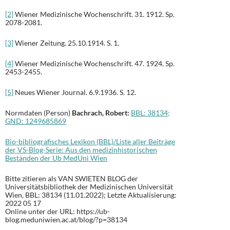
[2]
Wiener Medizinische Wochenschrift. 31. 1912. Sp.
2078-2081.
[3]
Wiener Zeitung. 25.10.1914. S. 1.
[4]
Wiener Medizinische Wochenschrift. 47. 1924. Sp.
2453-2455.
[5]
Neues Wiener Journal. 6.9.1936. S. 12.
Normdaten (Person)
Bachrach, Robert:
BBL: 38134;
GND:
1249685869
Bio-bibliografisches Lexikon (BBL)/Liste aller Beiträge
der VS-Blog-Serie: Aus den medizinhistorischen
Beständen der Ub MedUni Wien
Bitte zitieren als VAN SWIETEN BLOG der
Universitätsbibliothek der Medizinischen Universität
Wien, BBL: 38134 (11.01.2022); Letzte Aktualisierung:
2022 05 17
Online unter der URL: https://ub-
blog.meduniwien.ac.at/blog/?p=38134