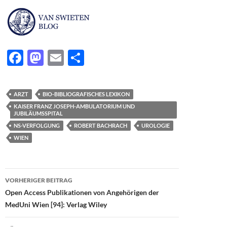
F
M
E
T
ac
as
m
ei
e
to
ail
le
ARZT
BIO-BIBLIOGRAFISCHES LEXIKON
b
d
n
KAISER FRANZ JOSEPH-AMBULATORIUM UND
JUBILÄUMSSPITAL
o
o
NS-VERFOLGUNG
ROBERT BACHRACH
UROLOGIE
o
n
WIEN
k
Beitragsnavigation
VORHERIGER BEITRAG
Open Access Publikationen von Angehörigen der
MedUni Wien [94]: Verlag Wiley