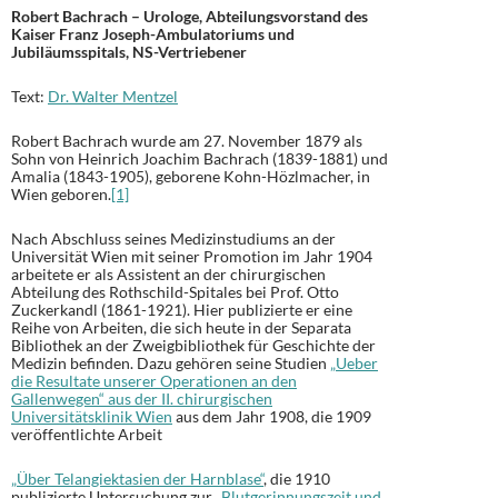
Robert Bachrach – Urologe, Abteilungsvorstand des
Kaiser Franz Joseph-Ambulatoriums und
Jubiläumsspitals, NS-Vertriebener
Text:
Dr. Walter Mentzel
Robert Bachrach wurde am 27. November 1879 als
Sohn von Heinrich Joachim Bachrach (1839-1881) und
Amalia (1843-1905), geborene Kohn-Hözlmacher, in
Wien geboren.
[1]
Nach Abschluss seines Medizinstudiums an der
Universität Wien mit seiner Promotion im Jahr 1904
arbeitete er als Assistent an der chirurgischen
Abteilung des Rothschild-Spitales bei Prof. Otto
Zuckerkandl (1861-1921). Hier publizierte er eine
Reihe von Arbeiten, die sich heute in der Separata
Bibliothek an der Zweigbibliothek für Geschichte der
Medizin befinden. Dazu gehören seine Studien
„Ueber
die Resultate unserer Operationen an den
Gallenwegen“ aus der II. chirurgischen
Universitätsklinik Wien
aus dem Jahr 1908, die 1909
veröffentlichte Arbeit
„Über Telangiektasien der Harnblase“
, die 1910
publizierte Untersuchung zur
„Blutgerinnungszeit und