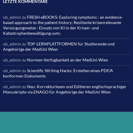
LETZTE KOMMENTARE
ub_admin
zu
FRESH eBOOKS: Exploring symptoms : an evidence-
based approach to the patient history; Resiliente krisenrelevante
Versorgungsnetze : Einsatz von KI in der Krisen- und
Katastrophenbewältigung uvm;
ub_admin
zu
TOP-LERNPLATTFORMEN für Studierende und
Angehörige der MedUni Wien
ub_admin
zu
Normen-Verfügbarkeit an der MedUni Wien
ub_admin
zu
Scientific Writing Hacks: Erstellen eines PDF/A
konformen Dokuments
ub_admin
zu
Neu: Korrekturlesen und Editieren englischsprachiger
Manuskripte via ENAGO für Angehörige der MedUni Wien