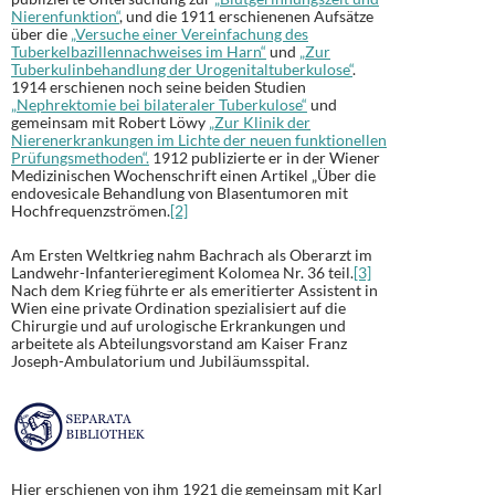
Nierenfunktion“
, und die 1911 erschienenen Aufsätze
über die
„Versuche einer Vereinfachung des
Tuberkelbazillennachweises im Harn“
und
„Zur
Tuberkulinbehandlung der Urogenitaltuberkulose“
.
1914 erschienen noch seine beiden Studien
„Nephrektomie bei bilateraler Tuberkulose“
und
gemeinsam mit Robert Löwy
„Zur Klinik der
Nierenerkrankungen im Lichte der neuen funktionellen
Prüfungsmethoden“.
1912 publizierte er in der Wiener
Medizinischen Wochenschrift einen Artikel „Über die
endovesicale Behandlung von Blasentumoren mit
Hochfrequenzströmen.
[2]
Am Ersten Weltkrieg nahm Bachrach als Oberarzt im
Landwehr-Infanterieregiment Kolomea Nr. 36 teil.
[3]
Nach dem Krieg führte er als emeritierter Assistent in
Wien eine private Ordination spezialisiert auf die
Chirurgie und auf urologische Erkrankungen und
arbeitete als Abteilungsvorstand am Kaiser Franz
Joseph-Ambulatorium und Jubiläumsspital.
Hier erschienen von ihm 1921 die gemeinsam mit Karl