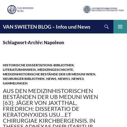
Suchen
VAN SWIETEN BLOG – Infos und News
ZUM
INHALT
PRIMÄ
SPRINGEN
MENÜ
Schlagwort-Archiv: Napoleon
HISTORISCHE DISSERTATIONS-BIBLIOTHEK
,
LITERATURHINWEIS
,
MEDIZINGESCHICHTE
,
MEDIZINHISTORISCHE BESTÄNDE DER UB MEDUNI WIEN
,
NEUBURGER BIBLIOTHEK
,
NEWS
,
NEWS1
,
NEWS3
,
SAMMLUNGEN
AUS DEN MEDIZINHISTORISCHEN
BESTÄNDEN DER UB MEDUNI WIEN
[63]: JÄGER VON JAXTTHAL,
FRIEDRICH: DISSERTATIO DE
KERATONYXIDIS USU…ET
CHIRURGIAE KIRCHBERGENSIS. IN
THESES ADNEXAS DISPUTABITUR