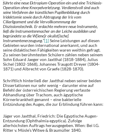
führte eine neue Ektropium-Operation ein und eine Trichiasis-
Operation ohne Knorpelverletzung. Verdienstvoll sind auch
seine Verfahren der künstlichen Pupillenbildung durch
Iridektomie sowie durch Abtragung der Iris vom
Ciliarligament und die Vervollkommnung der
Diszissionstechnik. Er erdachte mehrere neue Instrumente,
ließ die Instrumentenmacher an der Leiche ausbilden und
begründete so die W[iene]r okulist[ische]
Instrumentenerzeugung.“
[1]
Seine Leistungen auf diesen
Gebieten wurden international anerkannt, und auch
seine didaktischen Fähigkeiten waren weithin gefragt.
Zu seinen berühmtesten Schülern zählen neben seinem
Sohn Eduard Jaeger von Jaxtthal (1818-1884), Julius
Sichel (1802-1868), Johannes Traugott Dreyer (1804-
1871) und Albrecht von Graefe (1828-1870).
Schriftlich hinterließ der Jaxtthal neben seiner beiden
Dissertationen nur sehr wenig – darunter eine auf
Befehl der österreichischen Regierung verfasste
Abhandlung über Trachom, auch ägyptische
Körnerkrankheit genannt – eine bakterielle
Entzündung des Auges, die zur Erblindung führen kann:
Jäger von Jaxtthal, Friedrich: Die Egyptische Augen-
Entzundung (Ophthalmia egyptica). Zufolge
allerhöchsten Auftrags herausgegeben. Wien: Bei I.G.
Ritter v. Mösle’s Witwe & Braumüller 1840.