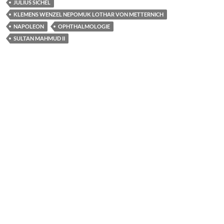
JULIUS SICHEL
KLEMENS WENZEL NEPOMUK LOTHAR VON METTERNICH
NAPOLEON
OPHTHALMOLOGIE
SULTAN MAHMUD II