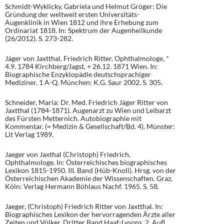
Schmidt-Wyklicky, Gabriela und Helmut Gröger: Die
Gründung der weltweit ersten Universitäts-
Augenklinik in Wien 1812 und ihre Erhebung zum
Ordinariat 1818. In: Spektrum der Augenheilkunde
(26/2012). S. 273-282.
Jäger von Jaxtthal, Friedrich Ritter, Ophthalmologe, *
4.9. 1784 Kirchberg/Jagst, + 26.12. 1871 Wien. In:
Biographische Enzyklopädie deutschsprachiger
Mediziner. 1 A-Q. München: K.G. Saur 2002. S. 305.
Schneider, Maria: Dr. Med. Friedrich Jäger Ritter von
Jaxtthal (1784-1871). Augenarzt zu Wien und Leibarzt
des Fürsten Metternich. Autobiographie mit
Kommentar. (= Medizin & Gesellschaft/Bd. 4). Münster:
Lit Verlag 1989.
Jaeger von Jaxthal (Christoph) Friedrich,
Ophthalmologe. In: Österreichisches biographisches
Lexikon 1815-1950. III. Band (Hüb-Knoll). Hrsg. von der
Österreichischen Akademie der Wissenschaften. Graz,
Köln: Verlag Hermann Böhlaus Nachf. 1965. S. 58.
Jaeger, (Christoph) Friedrich Ritter von Jaxtthal. In:
Biographisches Lexikon der hervorragenden Ärzte aller
Zeiten und Völker. Dritter Band Haaf-Lysons. 2. Aufl.