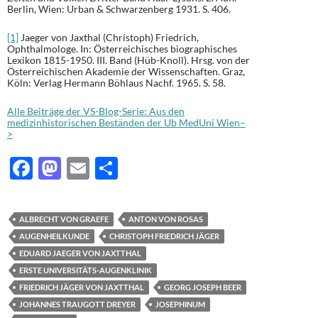
Berlin, Wien: Urban & Schwarzenberg 1931. S. 406.
[1]
Jaeger von Jaxthal (Christoph) Friedrich,
Ophthalmologe. In: Österreichisches biographisches
Lexikon 1815-1950. III. Band (Hüb-Knoll). Hrsg. von der
Österreichischen Akademie der Wissenschaften. Graz,
Köln: Verlag Hermann Böhlaus Nachf. 1965. S. 58.
Alle Beiträge der VS-Blog-Serie: Aus den
medizinhistorischen Beständen der Ub MedUni Wien–
>
F
M
E
T
ac
as
m
ei
e
to
ail
le
ALBRECHT VON GRAEFE
ANTON VON ROSAS
b
d
n
AUGENHEILKUNDE
CHRISTOPH FRIEDRICH JÄGER
o
o
EDUARD JAEGER VON JAXTTHAL
ERSTE UNIVERSITÄTS-AUGENKLINIK
o
n
FRIEDRICH JÄGER VON JAXTTHAL
GEORG JOSEPH BEER
k
JOHANNES TRAUGOTT DREYER
JOSEPHINUM