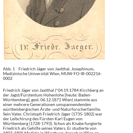
Abb. 1 Friedrich Jäger von Jaxtthal. Josephinum,
Medizinische Universität Wien, MUW-FO-IR-002216-
0002
Friedrich Jäger von Jaxtthal (*04.19.1784 Kirchberg an
der Jagst/Fürstentum Hohenlohe [heute: Baden-
Württemberg], gest. 06.12.1871 Wien) stammte aus
einer mehrere Generationen umspannendenden
württembergischen Ärzte- und Naturforscherfamilie.
Sein Vater, Christoph Friedrich Jäger (1735-1802) war
der Leibchirurg des Fürsten Karl Eugen von
Württemberg (1728-1793). Schon als Knabe fungierte
Friedrich als Gehilfe seines Vaters. Er studierte von
1803-1805 Medizin in Würzburg, danach in Wien an