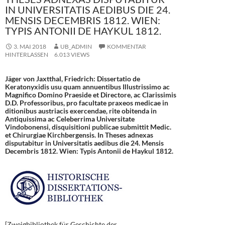
IN UNIVERSITATIS AEDIBUS DIE 24.
MENSIS DECEMBRIS 1812. WIEN:
TYPIS ANTONII DE HAYKUL 1812.
3. MAI 2018
UB_ADMIN
KOMMENTAR
HINTERLASSEN
6.013 VIEWS
Jäger von Jaxtthal, Friedrich: Dissertatio de
Keratonyxidis usu quam annuentibus Illustrissimo ac
Magnifico Domino Praeside et Directore, ac Clarissimis
D.D. Professoribus, pro facultate praxeos medicae in
ditionibus austriacis exercendae, rite obitenda in
Antiquissima ac Celeberrima Universitate
Vindobonensi, disquisitioni publicae submittit Medic.
et Chirurgiae Kirchbergensis. In Theses adnexas
disputabitur in Universitatis aedibus die 24. Mensis
Decembris 1812. Wien: Typis Antonii de Haykul 1812.
[Zweigbibliothek für Geschichte der