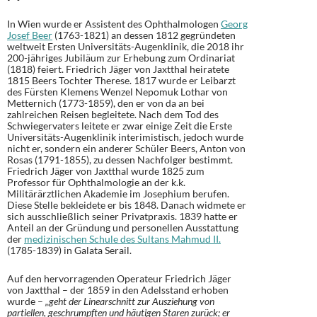
In Wien wurde er Assistent des Ophthalmologen
Georg
Josef Beer
(1763-1821) an dessen 1812 gegründeten
weltweit Ersten Universitäts-Augenklinik, die 2018 ihr
200-jähriges Jubiläum zur Erhebung zum Ordinariat
(1818) feiert. Friedrich Jäger von Jaxtthal heiratete
1815 Beers Tochter Therese. 1817 wurde er Leibarzt
des Fürsten Klemens Wenzel Nepomuk Lothar von
Metternich (1773-1859), den er von da an bei
zahlreichen Reisen begleitete. Nach dem Tod des
Schwiegervaters leitete er zwar einige Zeit die Erste
Universitäts-Augenklinik interimistisch, jedoch wurde
nicht er, sondern ein anderer Schüler Beers, Anton von
Rosas (1791-1855), zu dessen Nachfolger bestimmt.
Friedrich Jäger von Jaxtthal wurde 1825 zum
Professor für Ophthalmologie an der k.k.
Militärärztlichen Akademie im Josephium berufen.
Diese Stelle bekleidete er bis 1848. Danach widmete er
sich ausschließlich seiner Privatpraxis. 1839 hatte er
Anteil an der Gründung und personellen Ausstattung
der
medizinischen Schule des Sultans Mahmud II.
(1785-1839) in Galata Serail.
Auf den hervorragenden Operateur Friedrich Jäger
von Jaxtthal – der 1859 in den Adelsstand erhoben
wurde –
„geht der Linearschnitt zur Ausziehung von
partiellen, geschrumpften und häutigen Staren zurück; er