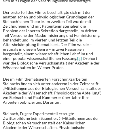
sich mit Fragen der Vererbungslehre beschäftigte.
Der erste Teil des Filmes beschäftigte sich mit den
anatomischen und physiologischen Grundlagen der
Steinach‘schen Theorie, im zweiten Teil wurde mit
Zeichnungen und mit Patientenmaterialien die
Problem der inneren Sekretion dargestellt, im dritten
Teil Versuche der Maskulinisierung und Feminisierung
behandelt und im vierten und letzten Teil die
Altersbekämpfung thematisiert. Der Film wurde –
erstmals in diesem Genre – in zwei Fassungen
hergestellt, einem wissenschaftlichen Lehrfilm und
einer populärwissenschaftlichen Fassung.
[2]
Drehort
war die Biologische Versuchsanstalt der Akademie der
Wissenschaften im Wiener Prater.
Die im Film thematisierten Forschungsarbeiten
Steinachs finden sich unter anderem in der Zeitschrift
„Mitteilungen aus der Biologischen Versuchsanstalt der
Akademie der Wissenschaft, Physiologische Abteilung“,
wo Steinach und Paul Kammerer über Jahre ihre
Arbeiten publizierten. Darunter:
Steinach, Eugen: Experimentell erzeugte
Zwitterbildung beim Säugetier. (=Mitteilungen aus der
Biologischen Versuchsanstalt der Kaiserlichen
Akademie der Wissenschaften. Physiologische