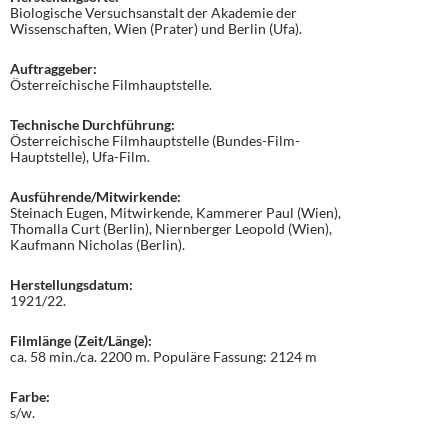
Biologische Versuchsanstalt der Akademie der
Wissenschaften, Wien (Prater) und Berlin (Ufa).
Auftraggeber:
Österreichische Filmhauptstelle.
Technische Durchführung:
Österreichische Filmhauptstelle (Bundes-Film-
Hauptstelle), Ufa-Film.
Ausführende/Mitwirkende:
Steinach Eugen, Mitwirkende, Kammerer Paul (Wien),
Thomalla Curt (Berlin), Niernberger Leopold (Wien),
Kaufmann Nicholas (Berlin).
Herstellungsdatum:
1921/22.
Filmlänge (Zeit/Länge):
ca. 58 min./ca. 2200 m. Populäre Fassung: 2124 m
Farbe:
s/w.