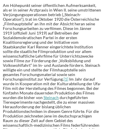
Am Höhepunkt seiner öffentlichen Aufmerksamkeit,
als er in seiner Arztpraxis in Wien II. seine umstrittenen
Verjüngungsoperationen betrieb („Steinach-
Operation“), trat im Oktober 1920 die Österreichische
„Filmhauptstelle“ an ihn mit der Absicht heran seine
Forschungsarbeiten zu verfilmen. Diese im Jänner
1919 (offiziell Juni 1919) auf Betreiben der
Sozialdemokratischen Partei in der ersten
Koalitionsregierung und der Initiative vom
Staatskanzler Karl Renner eingerichtete Institution
sollte die staatliche Filmproduktion und vor allem
wissenschaftliche Lehrfilme für Unterrichtszwecke
sowie Filme zur Förderung der „Volksbildung und
Volkswohlfahrt“ im In- und Auslande fördern. Steinach
willigte ein und stellte der Filmhauptstelle sein
gesamtes Forschungsmaterial sowie sein
Forschungsinstitut zur Verfügung.
[1]
Im Jahr darauf
wurde in Kooperation mit der Kulturabteilung der Ufa-
Film mit der Herstellung des Filmes begonnen. Bei der
fünfzehn Monate dauernden Produktion des Filmes
wurden die bisher von
Steinach
durchgeführten
Tierexperimente nachgestellt, die zu einer massiven
Herausforderung der bislang üblichen
Produktionstechniken in diesem Genre führte. Für die
Produktion zeichneten jene im deutschsprachigen
Raum zu dieser Zeit auf dem Gebiet des
wissenschaftlich-medizinischen Films federführenden