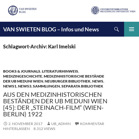
Suchen
VAN SWIETEN BLOG – Infos und News
ZUM
INHALT
PRIMÄ
SPRINGEN
MENÜ
Schlagwort-Archiv: Karl Imelski
BOOKS & JOURNALS
,
LITERATURHINWEIS
,
MEDIZINGESCHICHTE
,
MEDIZINHISTORISCHE BESTÄNDE
DER UB MEDUNI WIEN
,
NEUBURGER BIBLIOTHEK
,
NEWS
,
NEWS1
,
NEWS3
,
SAMMLUNGEN
,
SEPARATA BIBLIOTHEK
AUS DEN MEDIZINHISTORISCHEN
BESTÄNDEN DER UB MEDUNI WIEN
[45]: DER „STEINACH-FILM“ (WIEN-
BERLIN) 1922
2. NOVEMBER 2017
UB_ADMIN
KOMMENTAR
HINTERLASSEN
8.312 VIEWS