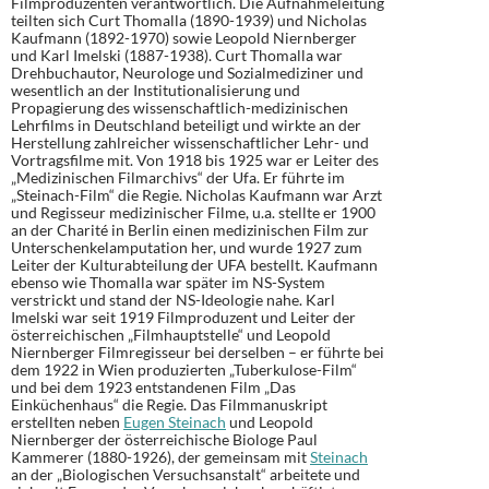
Filmproduzenten verantwortlich. Die Aufnahmeleitung
teilten sich Curt Thomalla (1890-1939) und Nicholas
Kaufmann (1892-1970) sowie Leopold Niernberger
und Karl Imelski (1887-1938). Curt Thomalla war
Drehbuchautor, Neurologe und Sozialmediziner und
wesentlich an der Institutionalisierung und
Propagierung des wissenschaftlich-medizinischen
Lehrfilms in Deutschland beteiligt und wirkte an der
Herstellung zahlreicher wissenschaftlicher Lehr- und
Vortragsfilme mit. Von 1918 bis 1925 war er Leiter des
„Medizinischen Filmarchivs“ der Ufa. Er führte im
„Steinach-Film“ die Regie. Nicholas Kaufmann war Arzt
und Regisseur medizinischer Filme, u.a. stellte er 1900
an der Charité in Berlin einen medizinischen Film zur
Unterschenkelamputation her, und wurde 1927 zum
Leiter der Kulturabteilung der UFA bestellt. Kaufmann
ebenso wie Thomalla war später im NS-System
verstrickt und stand der NS-Ideologie nahe. Karl
Imelski war seit 1919 Filmproduzent und Leiter der
österreichischen „Filmhauptstelle“ und Leopold
Niernberger Filmregisseur bei derselben – er führte bei
dem 1922 in Wien produzierten „Tuberkulose-Film“
und bei dem 1923 entstandenen Film „Das
Einküchenhaus“ die Regie. Das Filmmanuskript
erstellten neben
Eugen Steinach
und Leopold
Niernberger der österreichische Biologe Paul
Kammerer (1880-1926), der gemeinsam mit
Steinach
an der „Biologischen Versuchsanstalt“ arbeitete und