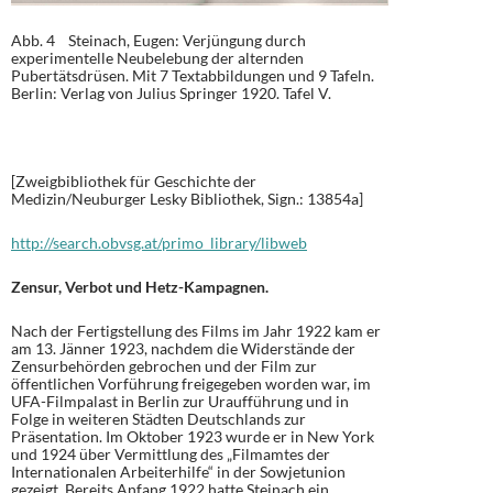
Abb. 4 Steinach, Eugen: Verjüngung durch
experimentelle Neubelebung der alternden
Pubertätsdrüsen. Mit 7 Textabbildungen und 9 Tafeln.
Berlin: Verlag von Julius Springer 1920. Tafel V.
[Zweigbibliothek für Geschichte der
Medizin/Neuburger Lesky Bibliothek, Sign.: 13854a]
http://search.obvsg.at/primo_library/libweb
Zensur, Verbot und Hetz-Kampagnen.
Nach der Fertigstellung des Films im Jahr 1922 kam er
am 13. Jänner 1923, nachdem die Widerstände der
Zensurbehörden gebrochen und der Film zur
öffentlichen Vorführung freigegeben worden war, im
UFA-Filmpalast in Berlin zur Uraufführung und in
Folge in weiteren Städten Deutschlands zur
Präsentation. Im Oktober 1923 wurde er in New York
und 1924 über Vermittlung des „Filmamtes der
Internationalen Arbeiterhilfe“ in der Sowjetunion
gezeigt. Bereits Anfang 1922 hatte Steinach ein