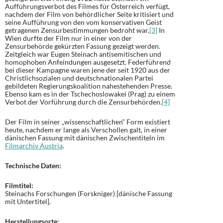
Aufführungsverbot des Filmes für Österreich verfügt,
nachdem der Film von behördlicher Seite kritisiert und
seine Aufführung von den vom konservativen Geist
getragenen Zensurbestimmungen bedroht war.
[3]
In
Wien durfte der Film nur in einer von der
Zensurbehörde gekürzten Fassung gezeigt werden.
Zeitgleich war Eugen Steinach antisemitischen und
homophoben Anfeindungen ausgesetzt. Federführend
bei dieser Kampagne waren jene der seit 1920 aus der
Christlichsozialen und deutschnationalen Partei
gebildeten Regierungskoalition nahestehenden Presse.
Ebenso kam es in der Tschechoslowakei (Prag) zu einem
Verbot der Vorführung durch die Zensurbehörden.
[4]
Der Film in seiner „wissenschaftlichen“ Form existiert
heute, nachdem er lange als Verschollen galt, in einer
dänischen Fassung mit dänischen Zwischentiteln im
Filmarchiv Austria
.
Technische Daten:
Filmtitel:
Steinachs Forschungen (Forskniger) [dänische Fassung
mit Untertitel].
Herstellungsorte: