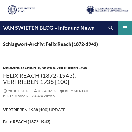
Suchen
VAN SWIETEN BLOG – Infos und News
ZUM
INHALT
PRIMÄ
SPRINGEN
MENÜ
Schlagwort-Archiv: Felix Reach (1872-1943)
MEDIZINGESCHICHTE
,
NEWS 8
,
VERTRIEBEN 1938
FELIX REACH (1872-1943):
VERTRIEBEN 1938 [100]
28. JULI 2013
UB_ADMIN
KOMMENTAR
HINTERLASSEN
70.378 VIEWS
VERTRIEBEN 1938 [100]
UPDATE
Felix REACH (1872-1943)