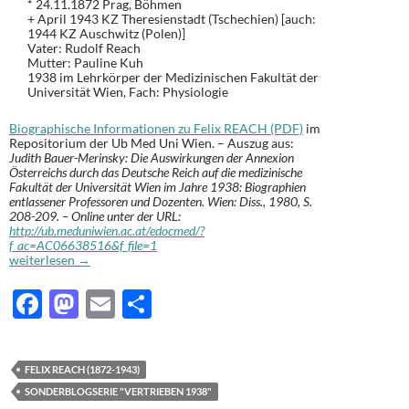
* 24.11.1872 Prag, Böhmen
+ April 1943 KZ Theresienstadt (Tschechien) [auch:
1944 KZ Auschwitz (Polen)]
Vater: Rudolf Reach
Mutter: Pauline Kuh
1938 im Lehrkörper der Medizinischen Fakultät der
Universität Wien, Fach: Physiologie
Biographische Informationen zu Felix REACH (PDF)
im
Repositorium der Ub Med Uni Wien. – Auszug aus:
Judith Bauer-Merinsky: Die Auswirkungen der Annexion
Österreichs durch das Deutsche Reich auf die medizinische
Fakultät der Universität Wien im Jahre 1938: Biographien
entlassener Professoren und Dozenten. Wien: Diss., 1980, S.
208-209. – Online unter der URL:
http://ub.meduniwien.ac.at/edocmed/?
f_ac=AC06638516&f_file=1
Felix REACH (1872-1943): Vertrieben 1938 [100]
weiterlesen
→
F
M
E
T
ac
as
m
ei
e
to
ail
le
FELIX REACH (1872-1943)
b
d
n
SONDERBLOGSERIE "VERTRIEBEN 1938"