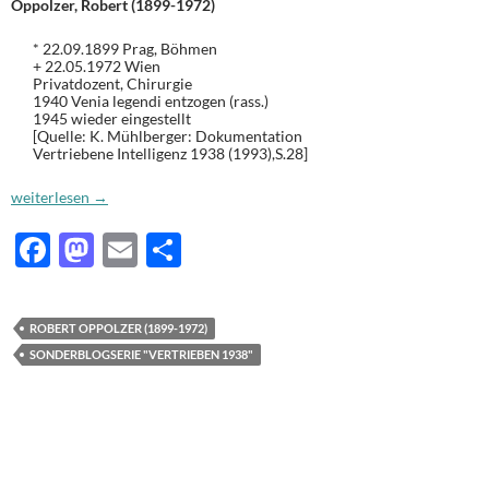
Oppolzer, Robert (1899-1972)
* 22.09.1899 Prag, Böhmen
+ 22.05.1972 Wien
Privatdozent, Chirurgie
1940 Venia legendi entzogen (rass.)
1945 wieder eingestellt
[Quelle: K. Mühlberger: Dokumentation
Vertriebene Intelligenz 1938 (1993),S.28]
Robert OPPOLZER (1899-1972): Vertrieben 1938 [160]
weiterlesen
→
F
M
E
T
ac
as
m
ei
e
to
ail
le
ROBERT OPPOLZER (1899-1972)
b
d
n
SONDERBLOGSERIE "VERTRIEBEN 1938"
o
o
o
n
k