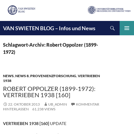
Suchen
VAN SWIETEN BLOG – Infos und News
ZUM
INHALT
PRIMÄ
SPRINGEN
MENÜ
Schlagwort-Archiv: Robert Oppolzer (1899-
1972)
NEWS
,
NEWS 8
,
PROVENIENZFORSCHUNG
,
VERTRIEBEN
1938
ROBERT OPPOLZER (1899-1972):
VERTRIEBEN 1938 [160]
22. OKTOBER 2013
UB_ADMIN
KOMMENTAR
HINTERLASSEN
61.238 VIEWS
VERTRIEBEN 1938 [160]
UPDATE