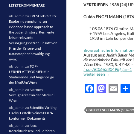
VERTRIEBEN 1938 [24]
UP
LETZTE KOMMENTARE
ub_admin
zu
FRESH eBOOKS:
Guido ENGELMANN (1876
Exploring symptoms : an
evidence-based approach to
* 05.06.1876 Olmütz, M
the patient history; Resiliente
+ 1959 Los Angeles, Kal
krisenrelevante
1938 im Lehrkörper der 
Versorgungsnetze : Einsatz von
KI in der Krisen- und
Biographische Informati
Katastrophenbewältigung
Auszug aus:
Judith Bauer-Me
uvm;
die medizinische Fakultät der
Wien: Diss., 1980, S. 47-48. –
ub_admin
zu
TOP-
f_ac=AC06638049&f_file=1
LERNPLATTFORMEN für
Guido ENGELMANN (1876-19
weiterlesen
→
Studierende und Angehörige
der MedUni Wien
F
M
E
ub_admin
zu
Normen-
ac
as
m
e
Verfügbarkeit an der MedUni
Wien
e
to
ail
l
ub_admin
zu
Scientific Writing
GUIDO ENGELMANN (1876-19
Hacks: Erstellen eines PDF/A
b
d
konformen Dokuments
o
o
ub_admin
zu
Neu:
Korrekturlesen und Editieren