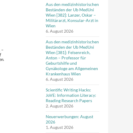
Aus den medizinhistorischen
Beständen der Ub MedUni
Wien [382]: Lanzer, Oskar –
Militärarzt, Konsular-Arzt in
Wien
6. August 2026
Aus den medizinhistorischen
Beständen der Ub MedUni
 –
Wien [381]: Felsenreich,
f
Anton – Professor für
en.
Geburtshilfe und
Gynäkologe am Allgemeinen
Krankenhaus Wien
6. August 2026
Scientific Writing Hacks:
JoVE: Information Literacy:
Reading Research Papers
2. August 2026
Neuerwerbungen: August
2026
1. August 2026