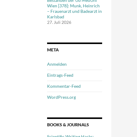
Beständen der Ub MedUni
Wien [378]: Munk, Heinrich
– Frauenarzt und Badearzt in
Karlsbad
27. Juli 2026
META
Anmelden
Eintrags-Feed
Kommentar-Feed
WordPress.org
BOOKS & JOURNALS
Scientific Writing Hacks: