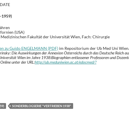
DATE
-1959)
ähren
ifornien (USA)
Medizinischen Fakultät der Universität Wien, Fach: Chirurgie
onen zu Guido ENGELMANN (PDF)
im Repositorium der Ub Med Uni Wien.
rinsky: Die Auswirkungen der Annexion Österreichs durch das Deutsche Reich au
 Universität Wien im Jahre 1938:Biographien entlassener Professoren und Dozent
 Online unter der URL:
http://ub.meduniwien.ac.at/edocmed/?
59): Vertrieben 1938 [24]
T
i
e
59)
SONDERBLOGSERIE "VERTRIEBEN 1938"
n