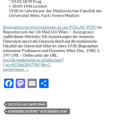
* 03.02.1878 Prag
+ 18.09.1946 London
1938 im Lehrkörper der Medizinischen Fakultät der
Universität Wien, Fach: Innere Medizin
Biographische Informationen zu Leo POLLAK (PDF)
im
Repositorium der Ub Med Uni Wien. – Auszug aus:
Judith Bauer-Merinsky: Die Auswirkungen der Annexion
Österreichs durch das Deutsche Reich auf die medizinische
Fakultät der Universität Wien im Jahre 1938: Biographien
entlassener Professoren und Dozenten. Wien: Diss., 1980, S.
197-198. – Online unter der URL:
ttp://ub.meduniwien.ac.at/edocmed/?
f_ac=AC06638479&f_file=1
Leo POLLAK (1878-1946): Vertrieben 1938 [94]
weiterlesen
→
F
M
E
T
ac
as
m
ei
e
to
ail
le
LEO POLLAK (1878-1946)
b
d
n
SONDERBLOGSERIE "VERTRIEBEN 1938"
o
o
o
n