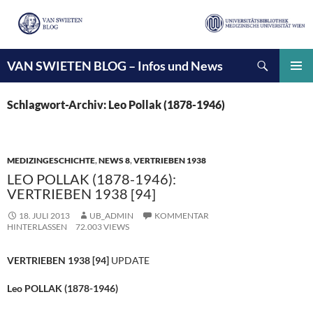
Suchen
VAN SWIETEN BLOG – Infos und News
ZUM
INHALT
PRIMÄ
SPRINGEN
MENÜ
Schlagwort-Archiv: Leo Pollak (1878-1946)
MEDIZINGESCHICHTE
,
NEWS 8
,
VERTRIEBEN 1938
LEO POLLAK (1878-1946):
VERTRIEBEN 1938 [94]
18. JULI 2013
UB_ADMIN
KOMMENTAR
HINTERLASSEN
72.003 VIEWS
VERTRIEBEN 1938 [94]
UPDATE
Leo POLLAK (1878-1946)