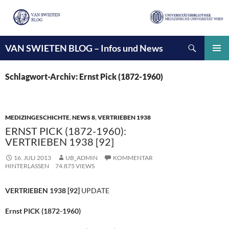
Suchen
VAN SWIETEN BLOG – Infos und News
ZUM
INHALT
PRIMÄ
SPRINGEN
MENÜ
Schlagwort-Archiv: Ernst Pick (1872-1960)
MEDIZINGESCHICHTE
,
NEWS 8
,
VERTRIEBEN 1938
ERNST PICK (1872-1960):
VERTRIEBEN 1938 [92]
16. JULI 2013
UB_ADMIN
KOMMENTAR
HINTERLASSEN
74.875 VIEWS
VERTRIEBEN 1938 [92]
UPDATE
Ernst PICK (1872-1960)