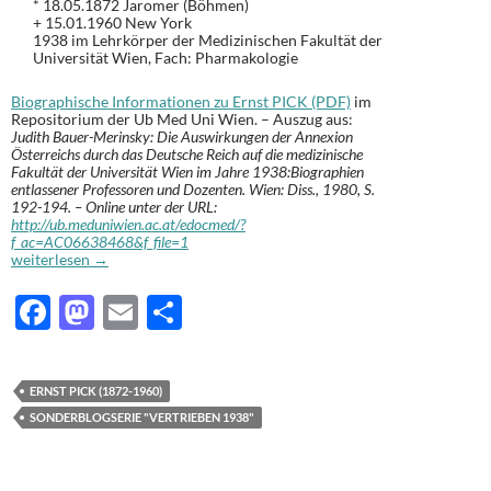
* 18.05.1872 Jaromer (Böhmen)
+ 15.01.1960 New York
1938 im Lehrkörper der Medizinischen Fakultät der
Universität Wien, Fach: Pharmakologie
Biographische Informationen zu Ernst PICK (PDF)
im
Repositorium der Ub Med Uni Wien. – Auszug aus:
Judith Bauer-Merinsky: Die Auswirkungen der Annexion
Österreichs durch das Deutsche Reich auf die medizinische
Fakultät der Universität Wien im Jahre 1938:Biographien
entlassener Professoren und Dozenten. Wien: Diss., 1980, S.
192-194. – Online unter der URL:
http://ub.meduniwien.ac.at/edocmed/?
f_ac=AC06638468&f_file=1
Ernst PICK (1872-1960): Vertrieben 1938 [92]
weiterlesen
→
F
M
E
T
ac
as
m
ei
e
to
ail
le
ERNST PICK (1872-1960)
b
d
n
SONDERBLOGSERIE "VERTRIEBEN 1938"
o
o
o
n